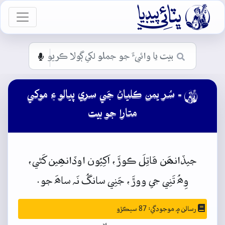

vigation
- سُر يمن ڪلياڻ جَي سري پيالو ۽ موکي

متارا جو بيت
جيڏانھَن
قاتِلَ
ڪوڙَ،
اَکِيُون
اوڏانھِين
کَڻي،
وِھُ
تَنِي
جي
ووڙَ،
جَنِي
سانگُ
نَہ
ساھَ
جو.
رسالن ۾ موجودگي: 87 سيڪڙو