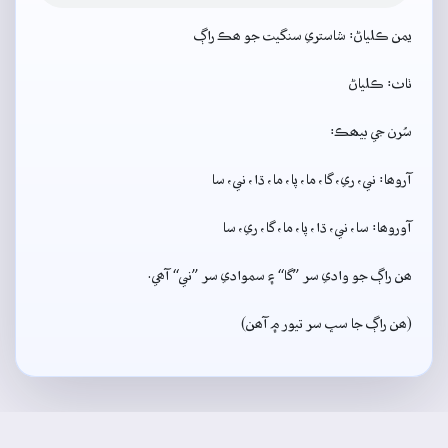
يمن ڪلياڻ: شاستري سنگيت جو ھڪ راڳ
ٺاٺ: ڪلياڻ
سُرن جي بيھڪ:
آروھا: ني، ري، گا، ما، پا، ما، ڌا، ني، سا
آوروھا: سا، ني، ڌا، پا، ما، گا، ري، سا
ھن راڳ جو وادي سر ”گا“ ۽ سموادي سر ”ني“ آھي.
(ھن راڳ جا سڀ سر تيور ۾ آھن)