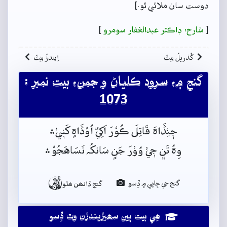
دوست سان ملائي ٿو.]
[
شارح: ڊاڪٽر عبدالغفار سومرو
]
گُذريلُ بيتُ
اِيندڙُ بيتُ
گنج ۾، سرود ڪلياڻ و جمن، بيت نمبر :
1073
جٖيْڎَاہَ قَاتِلَ ڪُوْرَ اَکِيٌ اُوْڎَاہٍ کَنٖيْ﮶
وِہُ تَن﮼ جٖيْ وُوْرَ جَنٍ سَانکُہ نَسَاهَجُوْ﮶

گنج جي ڇاپي ۾ ڏِسو
گنج ڏانھن ھلو
ھِي بيت ٻين سھيڙيندڙن وٽ ڏِسو