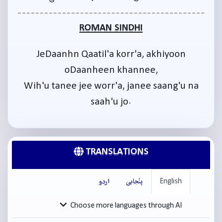
ROMAN SINDHI
JeDaanhn Qaatil'a korr'a, akhiyoon
oDaanheen khannee,
Wih'u tanee jee worr'a, janee saang'u na
saah'u jo.
TRANSLATIONS
English
پنْجابی
اردو
Choose more languages through AI