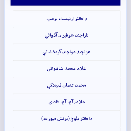
ڊاڪٽر ارنيسٽ ٽرمپ
تاراچند شوقيرام آڏواڻي
ھوتچند مولچند گربخشاڻي
غلام محمد شاھواڻي
محمد عثمان ڏيپلائي
علامہ آءِ. آءِ. قاضي
ڊاڪٽر بلوچ (برٽش ميوزيم)