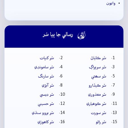
وايون

رسالي جا ٻيا سُر
سُر ڪلياڻ
سُر کنڀات
سُر سريراڳ
سُر سامونڊي
سُر سھڻي
سُر سارنگ
سُر ڪيڏارو
سُر آبڙي
سُر معذوري
سُر ديسي
سُر ڪوھياري
سُر حسيني
سُر سورٺ
سُر بروو سنڌي
سُر راڻو
سُر کاھوڙي