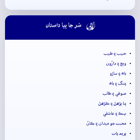

سُر جا ٻيا داستان
حبيب ۽ طبيب
ويڄ ۽ دارُون
باھ ۽ ساڙو
پتنگ ۽ باھ
صوفي ۽ طالب
پنا پڙهڻ ۽ ڪڙهڻ
سِڪ ۽ عاشقي
محبت جو ميدان ۽ ڪانُ
پريم پاٺ