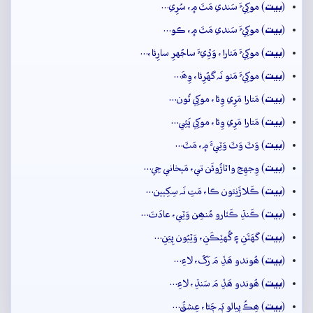
بيت
(
) موکِيءَ سَندي مَٽَ ۾، سُرِي…
بيت
(
) موکِيءَ سَندي مَٽَ ۾، ڪو…
بيت
(
) موکِيءَ مَتارا، وَڏِيءَ ساجُهرِ سارِئا،…
بيت
(
) موکِيءَ مَٺو نَہ گهُرِئا، وِھَ…
بيت
(
) مَتارا مَرِي وِئا، موکِي تُون…
بيت
(
) مَتارا مَرِي وِئا، موکِي پَئِي…
بيت
(
) وَٽَ وَٽَ وَٽِيءَ ۾، مَٽَ…
بيت
(
) وِجهِج واٽاڙُوئَن تي، مَيخاني جِي…
بيت
(
) ڪَلاڙَنِئون ڪا، مَتِ نَہ سِکِيين…
بيت
(
) ڪَنڌِ ڪَٽارو مُنھِن وَٽِي، عادَتَ…
بيت
(
) گهَٽَنِ ۽ گُهٽِڪَنِ، وَٽِيُون پِيَنِ…
بيت
(
) ھُوندو ھَڏِ مَ رَکُ، لاءِ…
بيت
(
) ھُوندو ھَڏِ مَ سَنڌِ، لاءِ…
بيت
(
) ھِڪُ پِيالو ٻَہ ڄَڻا، عِشقُ…