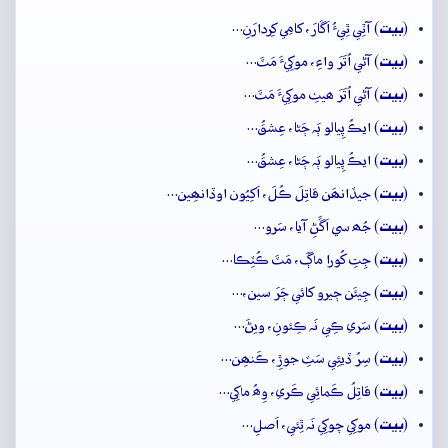
بيت
(
) آٽِي ٿِيءُ اَڱارَ، کامِي کِردارَنِ…
بيت
(
) آڻي اُتَرَ واءِ، موکِيءَ مَٽَ…
بيت
(
) آڻي اُتَرَ ھيٺِ موکِيءَ مَٽَ…
بيت
(
) ايڪُ پِيالو ٻَہ ڄَڻا، عِشقُ…
بيت
(
) ايڪُ پِيالو ٻَہ ڄَڻا، عِشقُ…
بيت
(
) جيڏانھَن قاتِلَ ڪُلَ، اَکِيُون اوڏانھِين…
بيت
(
) جُھ سي اَڱَڻِ آيا، سَرو…
بيت
(
) جِتِ کُورا ماڳَ، مَٽَ ڪُٽِڪا…
بيت
(
) جِيئَن ڄيرو کائي ڄَرَ سين،…
بيت
(
) سَري ڪِي نَہ ڪِئونِ، ويڻَ…
بيت
(
) سِرُ ڏيئِي سَٽِ جوڙِ، ڪَنھِن…
بيت
(
) قاتِلُ ڪَمائِي ڪَري، وِھُ ماکِي…
بيت
(
) موکِي چوکِي نَہ ٿِئي، اَصلِ…