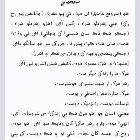
سمجهاڻي
هو (سرويچ عاشق) ان طرف ئي پيو نھاري (اوڏانھن پيو رخ
رکي) جتي زهريلو شراب رکيل آهي. اهڙو زهريلو شراب
(جيڪو هڪ ڌڪ سان هستيءَ کي وڃائي) اهي ئي وڏيءَ
همت سان هٿ ڪري پيئن ٿا، جن کي سر جو سانگو ناهي.
(جيڪي پنھنجي وجود کي وڃائڻ جي فڪر ۾ آهن).
[مثنويءَ ۾ اهڙي معنوي موت ڏانھن هيئن اشارو ٿيل آهي:
مرگ ما را زندگي ديگر ست
زهر مرگ از شهد بشيرعي خوشترست
مرگ سازد مغز راصافي ز پوست
ترساند دوست را نزديک دوست
معنيٰ: اسان جو اهو مرڻ هڪ ٻي زندگيءَ جي شروعات آهي،
انهيءَ موت وارو زهر ماکيءَ کان وڌيڪ مٺو آهي. اهو موت
روح کي جسم کان نجات ڏئي ٿو ۽ هڪ دوست کي ٻئي