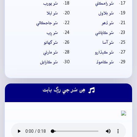
سُر رامڪلي
سُر پورب
سُر بلاول
سُر ليلا
سُر ڏھر
سُر جاجڪاڻي
سُر ڪاپائتي
سُر رِپ
سُر آسا
سُر گهاتو
سُر ڪيڏارو
سُر مارئي
سُر ڪاموڏ
سُر ڪارايل
ھِن سُر جي راڳ بابت