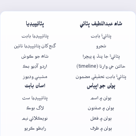
شاھ عبداللطيف ڀٽائي
ڀٽائيپيڊيا
ڀٽائيءَ بابت
ڀٽائيپيڊيا بابت
شجرو
گنج کان ڀٽائيپيڊيا تائين
ڀٽائيءَ جا پنڌ ۽ پيچرا
شاھ جو ڪوش
حالتن جي وارتا (timeline)
اردو آڊيو بڪ
ڀٽائيءَ بابت تحقيقي مضمون
مشيني وڊيوز
ٻولن جو اڀياس
اسان بابت
ٻولن ۾ اسم
ڀٽائيپيڊيا سٿ
ٻولن ۾ صفتون
لاگ بوڪ
ٻولن ۾ فعل
نويڪلائي نيم
ٻولن ۾ ظرف
رابطو ڪريو