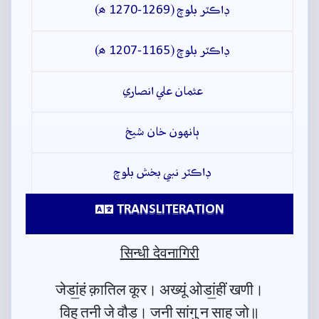
ڊاڪٽر بلوچ (1269-1270 ھ)
ڊاڪٽر بلوچ (1165-1207 ھ)
عثمان علي انصاري
ٻانهون خان شيخ
ڊاڪٽر نبي بخش بلوچ
TRANSLITERATION
सिन्धी देवनागिरी
जेडां॒हं क़ातिल कूर। अख्यूं ओडां॒हीं खणी।
विहु तनी जे वौड़। जनी सांगु न साह जो॥