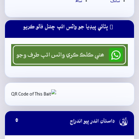
سانگُ
ساھَ
ڀٽائي پيڊيا جو واٽس ائپ چئنل فالو ڪريو

داستان اندر ٻيو اندراج