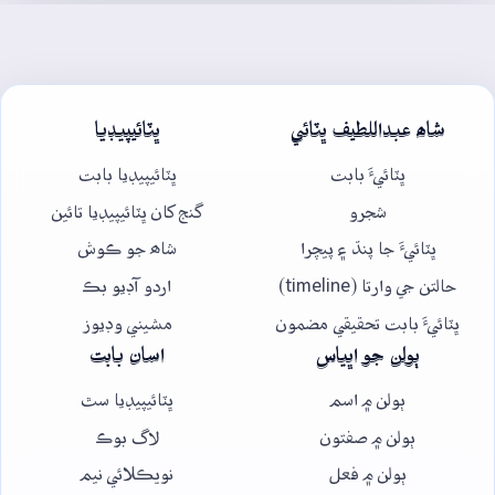
شاھ عبداللطيف ڀٽائي
ڀٽائيپيڊيا
ڀٽائيءَ بابت
ڀٽائيپيڊيا بابت
شجرو
گنج کان ڀٽائيپيڊيا تائين
ڀٽائيءَ جا پنڌ ۽ پيچرا
شاھ جو ڪوش
حالتن جي وارتا (timeline)
اردو آڊيو بڪ
ڀٽائيءَ بابت تحقيقي مضمون
مشيني وڊيوز
ٻولن جو اڀياس
اسان بابت
ٻولن ۾ اسم
ڀٽائيپيڊيا سٿ
ٻولن ۾ صفتون
لاگ بوڪ
ٻولن ۾ فعل
نويڪلائي نيم