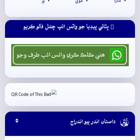
مَتارا
موکِي
پَرِ
ڀٽائي پيڊيا جو واٽس ائپ چئنل فالو ڪريو

داستان اندر ٻيو اندراج