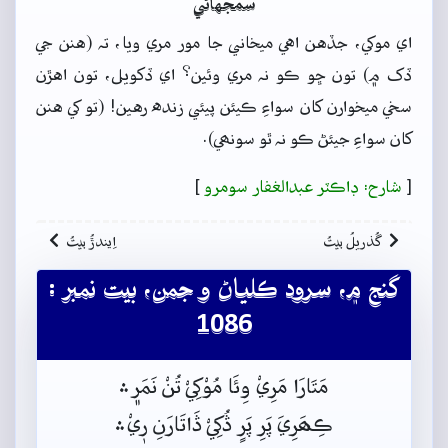
سمجهاڻي
اي موکي، جڏهن اهي ميخاني جا مور مري ويا، تہ (هنن جي
ڏک ۾) تون ڇو ڪو نہ مري وئين؟ اي ڏکويل، تون اهڙن
سخي ميخوارن کان سواءِ ڪيئن پيئي زنده رهين! (تو کي هنن
کان سواءِ جيئڻ ڪو نہ ٿو سونھي).
[
شارح: ڊاڪٽر عبدالغفار سومرو
]
گُذريلُ بيتُ
اِيندڙُ بيتُ
گنج ۾، سرود ڪلياڻ و جمن، بيت نمبر :
1086
مَتَارَا مَرِيْ وِئَا مُوْکِيْ تُنْ نَمَر﮼﮶
ڪِھَرِيَ پَرِ پَرٍ ڎُکِيْ ڎَاتَارَنِ رٖيْ﮶