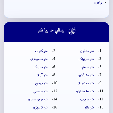
وايون

رسالي جا ٻيا سُر
سُر ڪلياڻ
سُر کنڀات
سُر سريراڳ
سُر سامونڊي
سُر سھڻي
سُر سارنگ
سُر ڪيڏارو
سُر آبڙي
سُر معذوري
سُر ديسي
سُر ڪوھياري
سُر حسيني
سُر سورٺ
سُر بروو سنڌي
سُر راڻو
سُر کاھوڙي