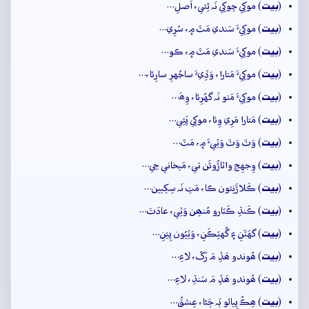
بيت
(
) موکِي چوکِي نَہ ٿِئي، اَصلِ…
بيت
(
) موکِيءَ سَندي مَٽَ ۾، سُرِي…
بيت
(
) موکِيءَ سَندي مَٽَ ۾، ڪو…
بيت
(
) موکِيءَ مَتارا، وَڏِيءَ ساجُهرِ سارِئا،…
بيت
(
) موکِيءَ مَٺو نَہ گهُرِئا، وِھَ…
بيت
(
) مَتارا مَرِي وِئا، موکِي پَئِي…
بيت
(
) وَٽَ وَٽَ وَٽِيءَ ۾، مَٽَ…
بيت
(
) وِجهِج واٽاڙُوئَن تي، مَيخاني جِي…
بيت
(
) ڪَلاڙَنِئون ڪا، مَتِ نَہ سِکِيين…
بيت
(
) ڪَنڌِ ڪَٽارو مُنھِن وَٽِي، عادَتَ…
بيت
(
) گهَٽَنِ ۽ گُهٽِڪَنِ، وَٽِيُون پِيَنِ…
بيت
(
) ھُوندو ھَڏِ مَ رَکُ، لاءِ…
بيت
(
) ھُوندو ھَڏِ مَ سَنڌِ، لاءِ…
بيت
(
) ھِڪُ پِيالو ٻَہ ڄَڻا، عِشقُ…