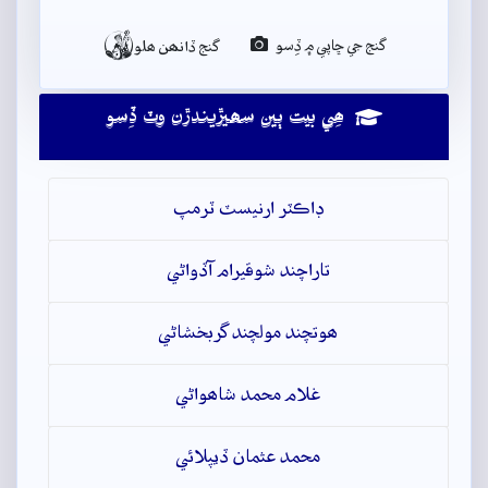

گنج جي ڇاپي ۾ ڏِسو
گنج ڏانھن ھلو
ھِي بيت ٻين سھيڙيندڙن وٽ ڏِسو
ڊاڪٽر ارنيسٽ ٽرمپ
تاراچند شوقيرام آڏواڻي
ھوتچند مولچند گربخشاڻي
غلام محمد شاھواڻي
محمد عثمان ڏيپلائي