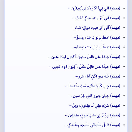
بيت
(
) آٽِي ٿِيءُ اَڱارَ، کامِي کِردارَنِ…
بيت
(
) آڻي اُتَرَ واءِ، موکِيءَ مَٽَ…
بيت
(
) آڻي اُتَرَ ھيٺِ موکِيءَ مَٽَ…
بيت
(
) ايڪُ پِيالو ٻَہ ڄَڻا، عِشقُ…
بيت
(
) ايڪُ پِيالو ٻَہ ڄَڻا، عِشقُ…
بيت
(
) جيڏانھَن قاتِلَ ڪوڙَ، اَکِيُون اوڏانھِين…
بيت
(
) جيڏانھَن قاتِلَ ڪُلَ، اَکِيُون اوڏانھِين…
بيت
(
) جُھ سي اَڱَڻِ آيا، سَرو…
بيت
(
) جِتِ کُورا ماڳَ، مَٽَ ڪُٽِڪا…
بيت
(
) جِيئَن ڄيرو کائي ڄَرَ سين،…
بيت
(
) سَري ڪِي نَہ ڪِئونِ، ويڻَ…
بيت
(
) سِرُ ڏيئِي سَٽِ جوڙِ، ڪَنھِن…
بيت
(
) قاتِلُ ڪَمائِي ڪَري، وِھُ ماکِي…