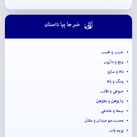

سُر جا ٻيا داستان
حبيب ۽ طبيب
ويڄ ۽ دارُون
باھ ۽ ساڙو
پتنگ ۽ باھ
صوفي ۽ طالب
پنا پڙهڻ ۽ ڪڙهڻ
سِڪ ۽ عاشقي
محبت جو ميدان ۽ ڪانُ
پريم پاٺ