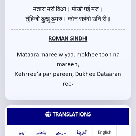
मतारा मरी विआ। मोखी पई मरु।
तुंहिंजो डु॒खु ड॒मरु। कोन सहंदो उनि री॥
ROMAN SINDHI
Mataara maree wiyaa, mokhee toon na
mareen,
Kehrree'a par pareen, Dukhee Dataaran
ree.
TRANSLATIONS
English
اَلْعَرَبِيَّةُ
فارسی
پنْجابی
اردو