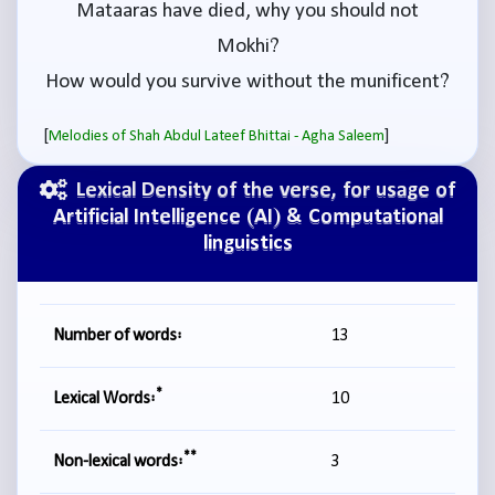
Mataaras have died, why you should not
Mokhi?
How would you survive without the munificent?
[
]
Melodies of Shah Abdul Lateef Bhittai - Agha Saleem
Lexical Density of the verse, for usage of
Artificial Intelligence (AI) & Computational
linguistics
Number of words:
13
*
Lexical Words:
10
**
Non-lexical words:
3