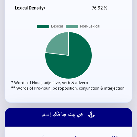
Lexical Density:
76.92 %
*
Words of Noun, adjective, verb & adverb
**
Words of Pro-noun, post-position, conjunction & interjection
ھِن بيت جا مُکيہ اِسم