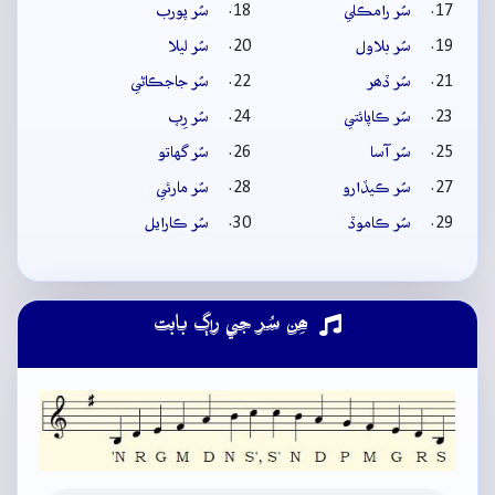
سُر رامڪلي
سُر پورب
سُر بلاول
سُر ليلا
سُر ڏھر
سُر جاجڪاڻي
سُر ڪاپائتي
سُر رِپ
سُر آسا
سُر گهاتو
سُر ڪيڏارو
سُر مارئي
سُر ڪاموڏ
سُر ڪارايل
ھِن سُر جي راڳ بابت