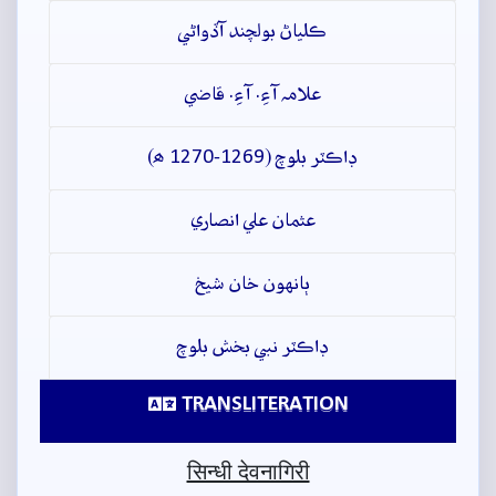
ڪلياڻ بولچند آڏواڻي
علامہ آءِ. آءِ. قاضي
ڊاڪٽر بلوچ (1269-1270 ھ)
عثمان علي انصاري
ٻانهون خان شيخ
ڊاڪٽر نبي بخش بلوچ
TRANSLITERATION
सिन्धी देवनागिरी