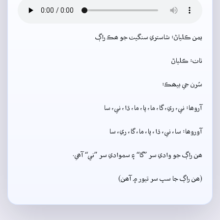
يمن ڪلياڻ: شاستري سنگيت جو ھڪ راڳ
ٺاٺ: ڪلياڻ
سُرن جي بيھڪ:
آروھا: ني، ري، گا، ما، پا، ما، ڌا، ني، سا
آوروھا: سا، ني، ڌا، پا، ما، گا، ري، سا
ھن راڳ جو وادي سر ”گا“ ۽ سموادي سر ”ني“ آھي.
(ھن راڳ جا سڀ سر تيور ۾ آھن)