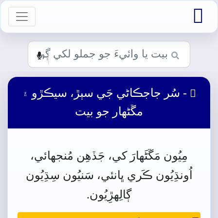

vigation
- سُر جاجڪاڻي جَي سٻڙ، سيڪڙو ۽

مڱڻھار جو بيت
مِيُون
مَڱڻَھارَ
کي،
جَڏھِن
مُنجهائي،
اُونڌِيُون
ڪَري
ڀانئي، سَنيُون سِڌِيُون
ڳالِهڙِيُون.