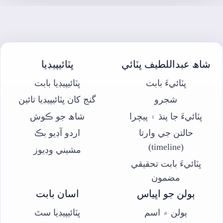
شاھ عبداللطيف ڀٽائي
ڀٽائيپيڊيا
ڀٽائيءَ بابت
ڀٽائيپيڊيا بابت
شجرو
گنج کان ڀٽائيپيڊيا تائين
ڀٽائيءَ جا پنڌ ۽ پيچرا
شاھ جو ڪوش
حالتن جي وارتا
اردو آڊيو بڪ
(timeline)
مشيني وڊيوز
ڀٽائيءَ بابت تحقيقي
مضمون
ٻولن جو اڀياس
اسان بابت
ٻولن ۾ اسم
ڀٽائيپيڊيا سٿ