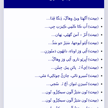
بيت
(
) اَگهِئا ويڻَ وِھاڳَ، ڏِنگا ڦِڏا…
بيت
(
) اُتِ ڪا ڪَمِي ڪِيرَتِ جِي،…
بيت
(
) اُنَڙَ ۾ آسَ گهَڻِي، تِھان…
بيت
(
) اُٿِئو اَٻوجها، سَٻَڙَ جو سَڏُ…
بيت
(
) اُٿِي وَرَ اوناءِ، دانھُون دَمبُورَنِ…
بيت
(
) اُڀِرئِو تارو، اُٿِي وَرَ وِھاڳُ…
بيت
(
) اِيءُ نَہ ڀانَنِ ڀيرُ، جِيئَن…
بيت
(
) تُنبيرو تاڻي، چارَڻُ چوٽاڻِيءَ مَڻي،…
بيت
(
) تُنبيرَنِ تَنوارَ، اَڄُ نَہ سُڄي…
بيت
(
) تُون سَٻَڙُ آئُون سيڪِڙُو، تُون…
بيت
(
) تُون سَٻَڙُ آئُون سيڪِڙُو، تُون…
بيت