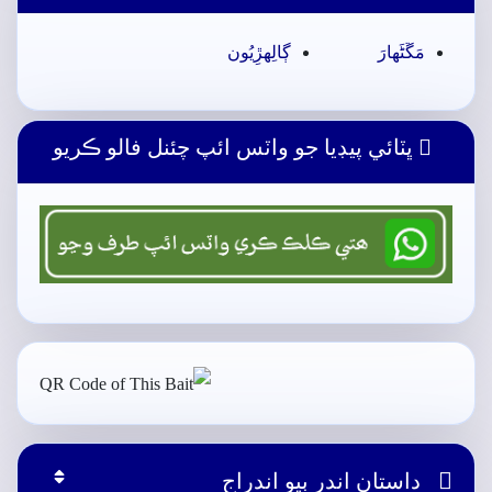
مَڱڻَھارَ
ڳالِهڙِيُون
ڀٽائي پيڊيا جو واٽس ائپ چئنل فالو ڪريو

داستان اندر ٻيو اندراج