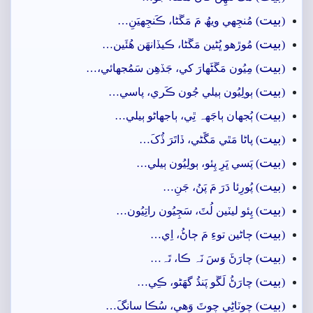
بيت
(
) مُنجِهي ويھُ مَ مَڱڻا، ڪَنجِهيَنِ…
بيت
(
) مُوڙھو ڀُڻين مَڱڻا، ڪيڏانھَن ھُئَين…
بيت
(
) مِيُون مَڱڻَھارَ کي، جَڏھِن سَمُجهائي،…
بيت
(
) ٻولِيُون ٻيلي جُون ڪَري، پاسي…
بيت
(
) ٻُجهان ٻاجَهہ ٿِي، ٻاجهاڻو ٻيلي…
بيت
(
) پاڻا مَٿي مَڱَڻي، ڏاتَرَ ڏُکَ…
بيت
(
) پَسي ڀَرِ پِئو، ٻولِيُون ٻيلي…
بيت
(
) پُورِئا دَرَ مَ پَنُ، جَنِ…
بيت
(
) پِئو ليٽين لُٽَ، سَڄِيُون راتِيُون…
بيت
(
) ڄاڻين توءِ مَ ڄاڻُ، اِي…
بيت
(
) چارَڻَ وَسَ نَہ ڪا، تَہ…
بيت
(
) چارَڻُ لَڱو پَنڌُ گهَڻو، ڪِي…
بيت
(
) چوٽاڻِي چوٽَ وَھي، سُڪا سانگَ…