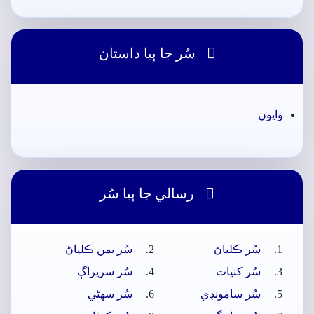

سُر جا ٻيا داستان
وايون

رسالي جا ٻيا سُر
سُر ڪلياڻ
سُر يمن ڪلياڻ
سُر کنڀات
سُر سريراڳ
سُر سامونڊي
سُر سھڻي