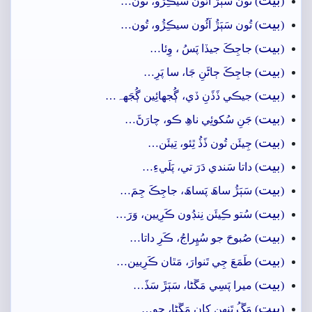
(
) تُون سَٻَڙُ آئُون سيڪِڙُو، تُون…
بيت
(
) تُون سَٻَڙُ آئُون سيڪِڙُو، تُون…
بيت
(
) جاجِڪَ جيڏا پَسُ ، وِئا…
بيت
(
) جاجِڪَ ڄاڻَنِ جَا، سا پَرِ…
بيت
(
) جيڪي ڏَڏَنِ ڏي، ڳُجهائِين ڳُجَهہ…
بيت
(
) جَنِ سُکوئِي ناھِ ڪو، چارَڻَ…
بيت
(
) جِيئَن تُون ڏَڏُ ٿِئو، تِيئَن…
بيت
(
) داتا سَندي دَرَ تي، پَلَيءِ…
بيت
(
) سَٻَڙُ ساھَ پَساھَ، جاجِڪَ جِمَ…
بيت
(
) سُتو ڪِيئَن نِنڊُون ڪَرِيين، وَرَ…
بيت
(
) صُبوحَ جو سُڀِراجُ، ڪَرِ داتا…
بيت
(
) طَمَعَ جِي تَنوارَ، مَٿان ڪَرِيين…
بيت
(
) ميرا پَسِي مَڱڻا، سَٻَڙَ سَڏَ…
بيت
(
) مَڱُ تَنھِن کان مَڱڻا، جو…