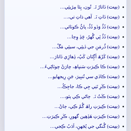
بيت
(
) ڏاتارُ تَہ تُون، ٻِئا مِڙيئِي…
بيت
(
) ڏاتِ نَہ آھي ذاتِ تي،…
بيت
(
) ڏَڏُ وَڏو ڏَڏُ، پاڻُ ڪوٺائي…
بيت
(
) ڏَڏُ ٿِي گُهرُ، ڇَڏِ وِڄا…
بيت
(
) ڏُرمَنِ جي ڏيئِي، سيئِي مَڱُ…
بيت
(
) کَڙَھَ اَڳِئان کَپُ، ڏِھاڙِي ڏاتارَ…
بيت
(
) ڪا ڪِيرَتِ سَنڀاھِ، چارَڻَ چوٽاڻِيءَ…
بيت
(
) ڪاڏي سي تُنبِيرَ، جَنِ رِيجهايو…
بيت
(
) ڪَرِ تَنِي جِي ڪا، جاجِڪُ…
بيت
(
) ڪَٽُ نَہ ڄاڻي ڪِي ٻئو،…
بيت
(
) ڪِيرَتِ راھَ گُمُ ڪِي، ڄاڻَ…
بيت
(
) ڪِيرَتِ ھَڏِھِين گهورِ، ڪَرِ ڪِيرَتِ…
بيت
(
) گُنگي جي ٻُجَهنِ، اَدَبُ ڪِجي…