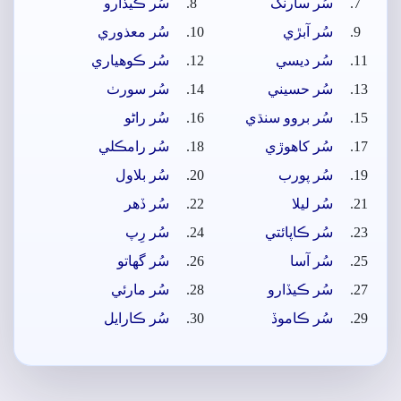
سُر سارنگ
سُر ڪيڏارو
سُر آبڙي
سُر معذوري
سُر ديسي
سُر ڪوھياري
سُر حسيني
سُر سورٺ
سُر بروو سنڌي
سُر راڻو
سُر کاھوڙي
سُر رامڪلي
سُر پورب
سُر بلاول
سُر ليلا
سُر ڏھر
سُر ڪاپائتي
سُر رِپ
سُر آسا
سُر گهاتو
سُر ڪيڏارو
سُر مارئي
سُر ڪاموڏ
سُر ڪارايل