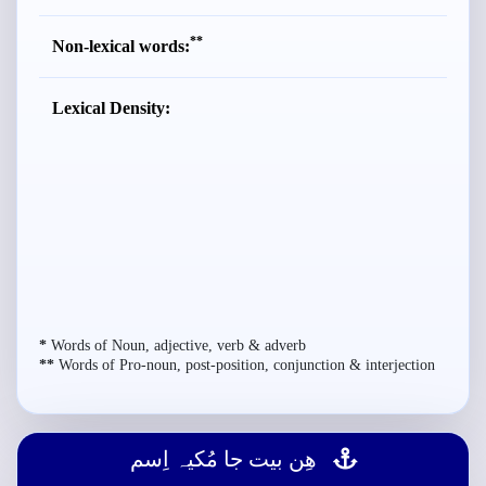
**
Non-lexical words:
Lexical Density:
*
Words of Noun, adjective, verb & adverb
**
Words of Pro-noun, post-position, conjunction & interjection
ھِن بيت جا مُکيہ اِسم