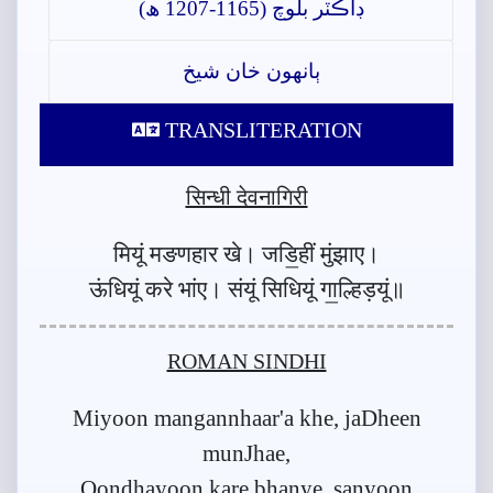
ڊاڪٽر بلوچ (1165-1207 ھ)
ٻانهون خان شيخ
TRANSLITERATION
सिन्धी देवनागिरी
मियूं मङणहार खे। जडि॒हीं मुंझाए।
ऊंधियूं करे भांए। संयूं सिधियूं गा॒ल्हिड़यूं॥
ROMAN SINDHI
Miyoon mangannhaar'a khe, jaDheen
munJhae,
Oondhayoon kare bhanye, sanyoon