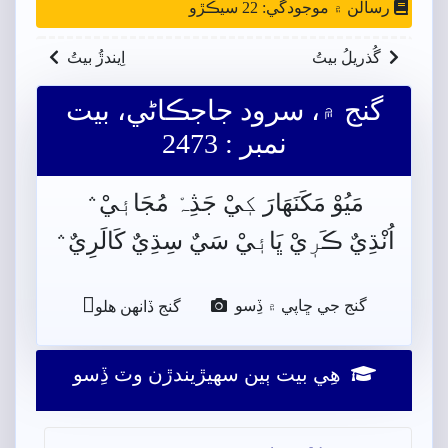
رسالن ۾ موجودگي: 22 سيڪڙو
گُذريلُ بيتُ
اِيندڙُ بيتُ
گنج ۾، سرود جاجڪاڻي، بيت
نمبر : 2473
مَيُوْ مَکَنَهَارَ کٖيْ جَڎِہْ مُجَائٖيْ﮶
اُنْڌِيٌ ڪَرٖيْ ڀَائٖيْ سَيٌ سِڌِيٌ کَالَرِيٌ﮶

گنج جي ڇاپي ۾ ڏِسو
گنج ڏانھن ھلو
ھِي بيت ٻين سھيڙيندڙن وٽ ڏِسو