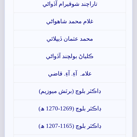
تاراچند شوقيرام آڏواڻي
غلام محمد شاھواڻي
محمد عثمان ڏيپلائي
ڪلياڻ بولچند آڏواڻي
علامہ آءِ. آءِ. قاضي
ڊاڪٽر بلوچ (برٽش ميوزيم)
ڊاڪٽر بلوچ (1269-1270 ھ)
ڊاڪٽر بلوچ (1165-1207 ھ)