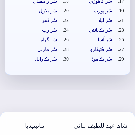
سُر کاھوڙي
سُر رامڪلي
سُر پورب
سُر بلاول
سُر ليلا
سُر ڏھر
سُر ڪاپائتي
سُر رِپ
سُر آسا
سُر گهاتو
سُر ڪيڏارو
سُر مارئي
سُر ڪاموڏ
سُر ڪارايل
شاھ عبداللطيف ڀٽائي
ڀٽائيپيڊيا