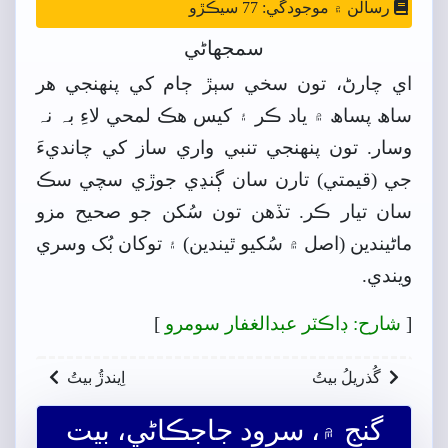
رسالن ۾ موجودگي: 77 سيڪڙو
سمجهاڻي
اي چارڻ، تون سخي سٻڙ ڄام کي پنھنجي هر
ساھ پساھ ۾ ياد ڪر ۽ کيس هڪ لمحي لاءِ بہ نہ
وسار. تون پنھنجي تنبي واري ساز کي چانديءَ
جي (قيمتي) تارن سان ڳنڍي جوڙي سچي سڪ
سان تيار ڪر. تڏهن تون سُکن جو صحيح مزو
ماڻيندين (اصل ۾ سُکيو ٿيندين) ۽ توکان بُک وسري
ويندي.
[
شارح: ڊاڪٽر عبدالغفار سومرو
]
گُذريلُ بيتُ
اِيندڙُ بيتُ
گنج ۾، سرود جاجڪاڻي، بيت