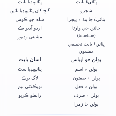
ڀٽائيءَ بابت
ڀٽائيپيڊيا بابت
شجرو
گنج کان ڀٽائيپيڊيا تائين
ڀٽائيءَ جا پنڌ ۽ پيچرا
شاھ جو ڪوش
حالتن جي وارتا
اردو آڊيو بڪ
(timeline)
مشيني وڊيوز
ڀٽائيءَ بابت تحقيقي
مضمون
ٻولن جو اڀياس
اسان بابت
ٻولن ۾ اسم
ڀٽائيپيڊيا سٿ
ٻولن ۾ صفتون
لاگ بوڪ
ٻولن ۾ فعل
نويڪلائي نيم
ٻولن ۾ ظرف
رابطو ڪريو
ٻولن جا زمرا