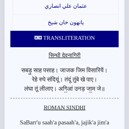
عثمان علي انصاري
ٻانهون خان شيخ
TRANSLITERATION
सिन्धी देवनागिरी
सबड़ु साह पसाह। जाजक जिम विसारियें।
रेहे रुपे संदियूं। तंदूं तुंबे खे पाए।
लंघा तूं लीलाए। अगि॒आं उनड़ जा॒म जे॥
ROMAN SINDHI
SaBarr'u saah'a pasaah'a, jajik'a jim'a