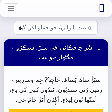

vigation
- سُر جاجڪاڻي جَي سٻڙ، سيڪڙو ۽

مڱڻھار جو بيت
سَٻَڙُ
ساھَ
پَساھَ،
جاجِڪَ
جِمَ
وِسارِيين،
ريھي رُپي
سَندِيُون،
تَندُون تُنبي
کي
پاءِ،
لَنگها
تُون
لِيلاءِ،
اَڳِئان
اُنَڙَ
ڄامَ
جي.