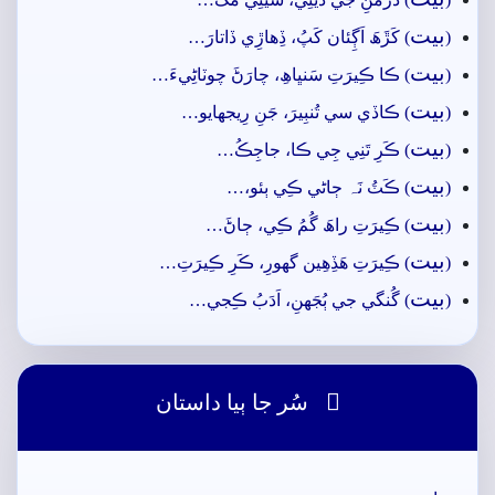
بيت
(
) کَڙَھَ اَڳِئان کَپُ، ڏِھاڙِي ڏاتارَ…
بيت
(
) ڪا ڪِيرَتِ سَنڀاھِ، چارَڻَ چوٽاڻِيءَ…
بيت
(
) ڪاڏي سي تُنبِيرَ، جَنِ رِيجهايو…
بيت
(
) ڪَرِ تَنِي جِي ڪا، جاجِڪُ…
بيت
(
) ڪَٽُ نَہ ڄاڻي ڪِي ٻئو،…
بيت
(
) ڪِيرَتِ راھَ گُمُ ڪِي، ڄاڻَ…
بيت
(
) ڪِيرَتِ ھَڏِھِين گهورِ، ڪَرِ ڪِيرَتِ…
بيت
(
) گُنگي جي ٻُجَهنِ، اَدَبُ ڪِجي…

سُر جا ٻيا داستان