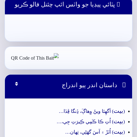
ڀٽائي پيڊيا جو واٽس ائپ چئنل فالو ڪريو

داستان اندر ٻيو اندراج
بيت
(
) اَگهِئا ويڻَ وِھاڳَ، ڏِنگا ڦِڏا…
بيت
(
) اُتِ ڪا ڪَمِي ڪِيرَتِ جِي،…
بيت
(
) اُنَڙَ ۾ آسَ گهَڻِي، تِھان…