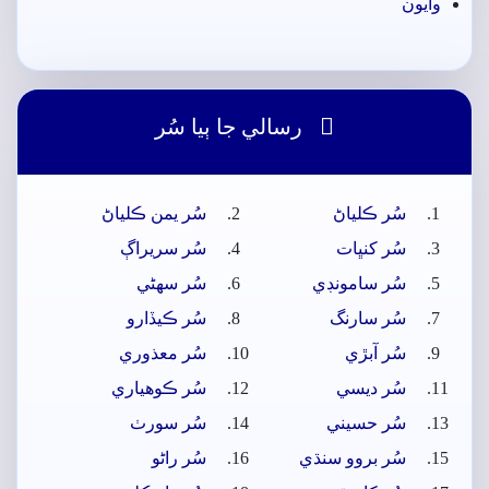
وايون

رسالي جا ٻيا سُر
سُر ڪلياڻ
سُر يمن ڪلياڻ
سُر کنڀات
سُر سريراڳ
سُر سامونڊي
سُر سھڻي
سُر سارنگ
سُر ڪيڏارو
سُر آبڙي
سُر معذوري
سُر ديسي
سُر ڪوھياري
سُر حسيني
سُر سورٺ
سُر بروو سنڌي
سُر راڻو