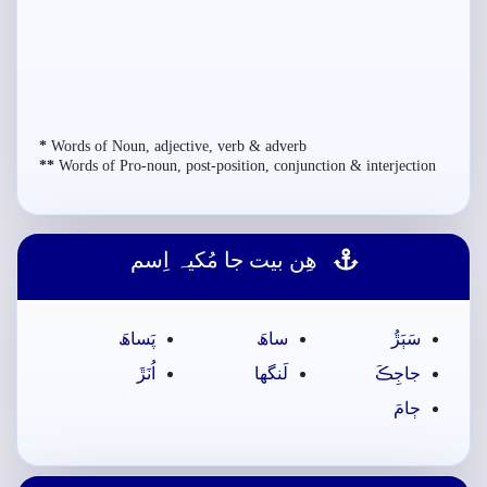
*
Words of Noun, adjective, verb & adverb
**
Words of Pro-noun, post-position, conjunction & interjection
ھِن بيت جا مُکيہ اِسم
سَٻَڙُ
ساھَ
پَساھَ
جاجِڪَ
لَنگها
اُنَڙَ
ڄامَ