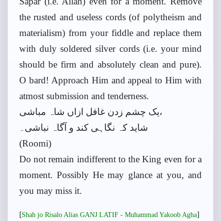
Sapar (i.e. Allah) even for a moment. Remove
the rusted and useless cords (of polytheism and
materialism) from your fiddle and replace them
with duly soldered silver cords (i.e. your mind
should be firm and absolutely clean and pure).
O bard! Approach Him and appeal to Him with
atmost submission and tenderness.
یک چشم زدن غافل ازاں شاہ مباشی،
شاید کہ نگاہی کند و آگاہ نباشی۔
(Roomi)
Do not remain indifferent to the King even for a
moment. Possibly He may glance at you, and
you may miss it.
[
]
Shah jo Risalo Alias GANJ LATIF - Muhammad Yakoob Agha