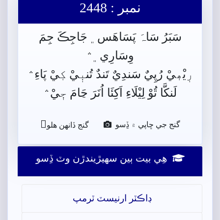
نمبر : 2448
سَبَرُ سَاہَ پَسَاهَس﮼ جَاجِڪَ جِمَ
وِسَارِي﮼﮶
رٖيْھٖيْ رُپِيٌ سَندِيٌ تَندٌ تُنبٖيْ کٖيْ پَاءِ﮶
لَنکَّا ٿُوْ لِيْلَاءِ اَکِئَا اُنَرَ ڃَامَ جٖيْ﮶

گنج جي ڇاپي ۾ ڏِسو
گنج ڏانھن ھلو
ھِي بيت ٻين سھيڙيندڙن وٽ ڏِسو
ڊاڪٽر ارنيسٽ ٽرمپ