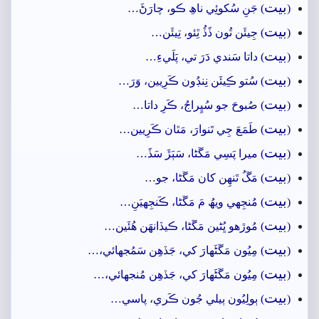
بيت
(
) جَنِ سُکوئِي ناھِ ڪو، چارَڻَ…
بيت
(
) جِيئَن تُون ڏَڏُ ٿِئو، تِيئَن…
بيت
(
) داتا سَندي دَرَ تي، پَلَيءِ…
بيت
(
) سُتو ڪِيئَن نِنڊُون ڪَرِيين، وَرَ…
بيت
(
) صُبوحَ جو سُڀِراجُ، ڪَرِ داتا…
بيت
(
) طَمَعَ جِي تَنوارَ، مَٿان ڪَرِيين…
بيت
(
) ميرا پَسِي مَڱڻا، سَٻَڙَ سَڏَ…
بيت
(
) مَڱُ تَنھِن کان مَڱڻا، جو…
بيت
(
) مُنجِهي ويھُ مَ مَڱڻا، ڪَنجِهيَنِ…
بيت
(
) مُوڙھو ڀُڻين مَڱڻا، ڪيڏانھَن ھُئَين…
بيت
(
) مِيُون مَڱڻَھارَ کي، جَڏھِن سَمُجهائي،…
بيت
(
) مِيُون مَڱڻَھارَ کي، جَڏھِن مُنجهائي،…
بيت
(
) ٻولِيُون ٻيلي جُون ڪَري، پاسي…