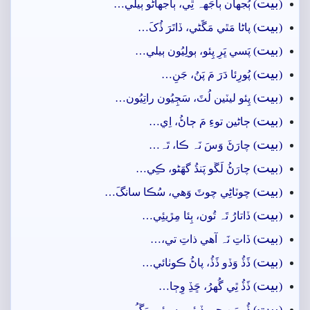
بيت
(
) ٻُجهان ٻاجَهہ ٿِي، ٻاجهاڻو ٻيلي…
بيت
(
) پاڻا مَٿي مَڱَڻي، ڏاتَرَ ڏُکَ…
بيت
(
) پَسي ڀَرِ پِئو، ٻولِيُون ٻيلي…
بيت
(
) پُورِئا دَرَ مَ پَنُ، جَنِ…
بيت
(
) پِئو ليٽين لُٽَ، سَڄِيُون راتِيُون…
بيت
(
) ڄاڻين توءِ مَ ڄاڻُ، اِي…
بيت
(
) چارَڻَ وَسَ نَہ ڪا، تَہ…
بيت
(
) چارَڻُ لَڱو پَنڌُ گهَڻو، ڪِي…
بيت
(
) چوٽاڻِي چوٽَ وَھي، سُڪا سانگَ…
بيت
(
) ڏاتارُ تَہ تُون، ٻِئا مِڙيئِي…
بيت
(
) ڏاتِ نَہ آھي ذاتِ تي،…
بيت
(
) ڏَڏُ وَڏو ڏَڏُ، پاڻُ ڪوٺائي…
بيت
(
) ڏَڏُ ٿِي گُهرُ، ڇَڏِ وِڄا…
بيت
(
) ڏُرمَنِ جي ڏيئِي، سيئِي مَڱُ…