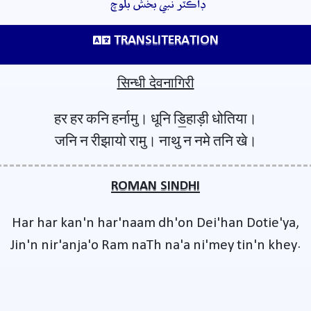
ڊاڪٽر نبي بخش بلوچ
TRANSLITERATION
सिन्धी देवनागिरी
हर हर कनि हर्नामु। धूनि डि॒हाड़ी धोतिया।
जनि न रीझायो रामु। नाथु न नमे तनि खे।
ROMAN SINDHI
Har har kan'n har'naam dh'on Dei'han Dotie'ya,
Jin'n nir'anja'o Ram naTh na'a ni'mey tin'n khey.