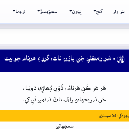
سُر وار
گنج
لِپِيُون
سھيڙِيندڙَ
ترجما
ش
- سُر رامڪلي جَي بازار، ناٿ، گرو ۽ ھرنام جو بيت

ھَر ھَر
ڪَنِ
ھَرنامُ،
ڌُوَنِ
ڏِھاڙِي
ڌوتِيا،
جَنِ
نَہ
ريجهايو
رامُ،
ناٿُ
نَہ
نَمي
تَنِ
کي.
: 53 سيڪڙو
سمجهاڻي