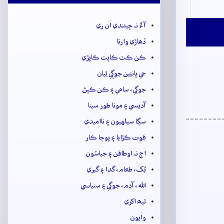
آءٌ نہ جِيئندي ان ري
ڏھاڙي وارتا
ڪن ڪٽ ڪاپٽ ڪاپڙي
جي ڀانيَين جوڳِي ٿِيان
جوڳي، سامي ۽ ڪن ڪپڻ
آديسي ۽ مونا طور سينا
سڳا سيلهيون ۽ نااميدي
قوت ڪڙايا ۽ پوڄا ڪار
اڄ نہ اوطاقن ۽ جياسُون
بُک، طعام، گدا ۽ گبري
الله، آدم، جوڳي ۽ سنياسي
ٽيھ اکري
وايون