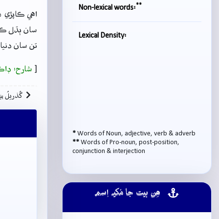
**
Non-lexical words:
اهي ڪاپڙي ه
سان ٻڌل ڪپڙ
Lexical Density:
تن سان دنياو
[
شارح: ڊاڪ
گُذريلُ بي
*
Words of Noun, adjective, verb & adverb
**
Words of Pro-noun, post-position,
conjunction & interjection
ھِن بيت جا مُکيہ اِسم