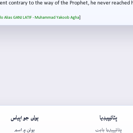
t contrary to the way of the Prophet, he never reached h
]
salo Alias GANJ LATIF - Muhammad Yakoob Agha
ڀٽائيپيڊيا
ٻولن جو اڀياس
ڀٽائيپيڊيا بابت
ٻولن ۾ اسم