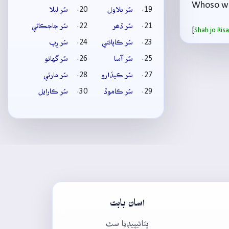
Whoso wen
سُر بلاول
سُر ليلا
سُر ڏھر
سُر جاجڪاڻي
[
Shah jo Ri
سُر ڪاپائتي
سُر رِپ
سُر آسا
سُر گهاتو
سُر ڪيڏارو
سُر مارئي
سُر ڪاموڏ
سُر ڪارايل
اسان بابت
ڀٽائيپيڊيا سٿ