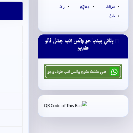
ھَرنامُ
ڏِھاڙِي
رامُ
ناٿُ
ڀٽائي پيڊيا جو واٽس ائپ چئنل فالو
ڪريو