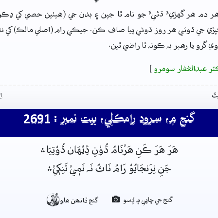
ر دم هر گهڙيءَ ڌڻيءَ جو نام ٿا جپن ۽ بدن جي (هيٺين حصي کي ڍڪڻ ل
ي جي ڌوتي هر روز ڌوئي پيا صاف ڪن. جيڪي رام (اصلي مالڪ) کي ن
ي گرو يا رهبر بہ ڪونہ ٿا راضي ٿين.
ٽر عبدالغفار سومرو
]
تُ
ا
گنج ۾، سرود رامڪلِي، بيت نمبر : 2691
هَرَ هَرَ ڪَنِ هَرْنَامُ ڌُوْنِ ڎِيْهَان ڌُوْتِيَا﮶
جَنِ نِرَنجَايُوْ رَامُ نَاٿُ نَہ نَمٖيْ تَنِکٖيْ﮶

گنج جي ڇاپي ۾ ڏِسو
گنج ڏانھن ھلو