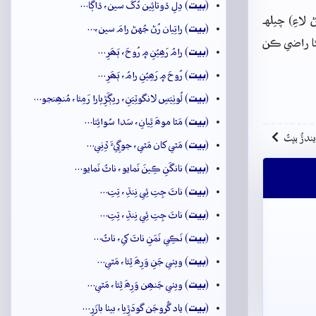
بيت
(
) دِلِ ڌوتائِين دُکَ سين، ڌاڳا…
اءِ) چيلهہ
بيت
(
) راتِيان رُڻ جُهڻ رامَ سين،…
ٿا راضي ڪن
بيت
(
) رامُ رَھِيُنِ ۾ رُوحَ، ٻَھَرِ…
بيت
(
) رُوحَ ۾ رَھِيُنِ رامُ، ٻَھَرِ…
بيت
(
) لُوٺِيَسِ لانگوٽِيَنِ، ريڳَڙِيارا رَمِئا، مُنھِنجو…
بيت
(
) مَٿا موھَ ٿِيانِ، سَدا سُوائِتا…
ِيندڙُ بيتُ
بيت
(
) مَٿي کان مَٿي، جوڳِيءَ ڏِنِي…
بيت
(
) نانگَنِ ڪِينَ نَمايو، ناٿُ نَمايو…
بيت
(
) ناٿَ جِتِ ئِي نِنڌِ، تِتِ…
بيت
(
) ناٿَ جِتِ ئِي نِنڌِ، تِتِ…
بيت
(
) نَڪِي نَمَنِ ناٿَ کي، ناٿُ…
بيت
(
) ويٺي جَنِ وَرِھَ ٿِئا، مَٿي…
بيت
(
) ويٺي جَنھِن وَرِھَ ٿِئا، مَٿي…
بيت
(
) ياد گُروجَن گودَڙِيا، بيٺا بازَرِ…