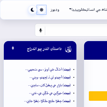
اھ جي انسائيڪلوپيڊيا
وڊيوز

داستان اندر ٻيو اندراج
بيت
(
) اَسُکُ جَنِ اَويرَ، سي سَنجهي…
بيت
(
) اُجِهئو تَنِ نَہ ٻُجِهئو، ويٺي…
بيت
(
) بازارِ جي بِيھَڻَ کان، سامِيَنِ…
بيت
(
) جوڳِينِ جي جُڳَنِ جِي، مَٿي…
بيت
(
) جِھَڙا ڪَڻِڄِ ڪَکَڙا، تِھَڙا جائِنِ…