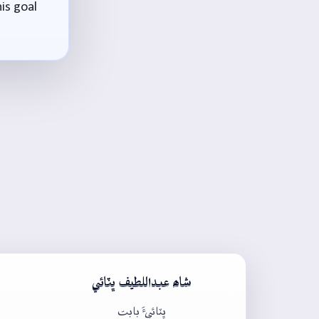
is goal
شاھ عبداللطيف ڀٽائي
ڀٽائيءَ بابت