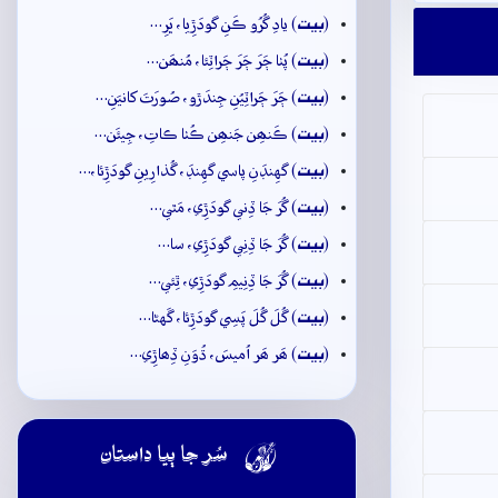
بيت
(
) يادِ گُرُو ڪَنِ گودَڙِيا، ڀَرِ…
بيت
(
) پُٺا ڄَرَ ڄَرَ ڄَراٽِئا، مُنھَن…
بيت
(
) ڄَرَ ڄَراٽِيُنِ جِندَڙو، صُورَتَ کانيَنِ…
بيت
(
) ڪَنھِن جَنھِن ڪُٺا ڪاتِ، جِيئَن…
بيت
(
) گهِنڊَنِ پاسي گهِنڊَ، گُذارِينِ گودَڙِئا،…
بيت
(
) گُرَ جَا ڏِني گودَڙِي، مَٿي…
بيت
(
) گُرَ جَا ڏِنِي گودَڙِي، سا…
بيت
(
) گُرَ جَا ڏِنِيمِ گودَڙِي، ٿِئي…
بيت
(
) گُلَ گُلَ پَسِي گودَڙِئا، گَهڻا…
بيت
(
) ھَر ھَر اُميسَ، ڌُوَنِ ڏِھاڙِي…

سُر جا ٻيا داستان