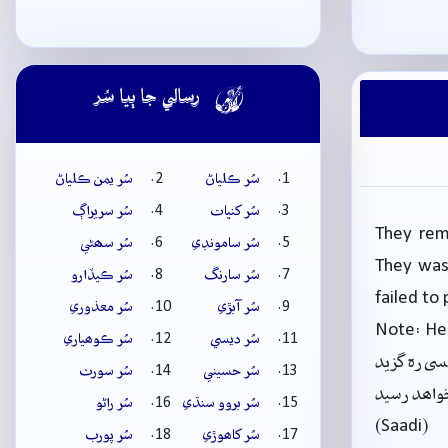

رسالي جا ٻيا سُر
سُر ڪلياڻ
سُر يمن ڪلياڻ
سُر کنڀات
سُر سريراڳ
They rem
سُر سامونڊي
سُر سھڻي
They wash
سُر سارنگ
سُر ڪيڏارو
failed to
سُر آبڙي
سُر معذوري
Note: He
سُر ديسي
سُر ڪوھياري
ی رہ گزید
سُر حسيني
سُر سورٺ
خواہد رسید
سُر بروو سنڌي
سُر راڻو
(Saadi)
سُر کاھوڙي
سُر پورب