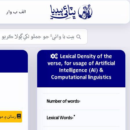

الف ب وار
Lexical Density of the
verse, for usage of Artificial
Intelligence (AI) &
Computational linguistics
Number of words:
رسالن ۾ موجودگي
*
Lexical Words: