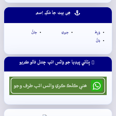
ھِن بيت جا مُکيہ اِسم
وَرِھَ
ڄيري
ڄاڻُ
ٻاڻُ
ڀٽائي پيڊيا جو واٽس ائپ چئنل فالو ڪريو