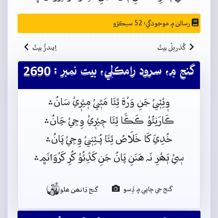
رسالن ۾ موجودگي: 52 سيڪڙو
گُذريلُ بيتُ
اِيندڙُ بيتُ
گنج ۾، سرود رامڪلِي، بيت نمبر : 2690
وٖيْٽٖيْ جَنِ وَرْہَ ٿِئَا مَٿٖيْ مٖيْرٖيْ سَانُ﮶
ڪَارَنِئُوْ ڪَڪَّا ٿِئَا ڃٖيْرٖيْ وِجِيْ ڃَانُ﮶
خُدِيَ کَا خَلَاصُ ٿِئَا پُـٽِتٖيْ وِجِيْ پَانُ﮶
سٖيْ ٻَھْرِ نَہ هَنَنِ پَانُ جَنِ کَڎِئُوْ کُرِ کَرْوَانَم﮼﮶

گنج جي ڇاپي ۾ ڏِسو
گنج ڏانھن ھلو