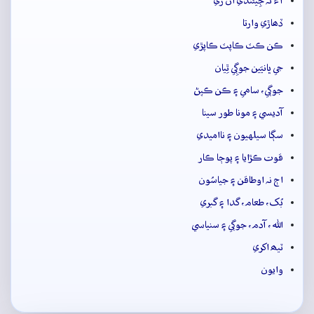
آءٌ نہ جِيئندي ان ري
ڏھاڙي وارتا
ڪن ڪٽ ڪاپٽ ڪاپڙي
جي ڀانيَين جوڳِي ٿِيان
جوڳي، سامي ۽ ڪن ڪپڻ
آديسي ۽ مونا طور سينا
سڳا سيلهيون ۽ نااميدي
قوت ڪڙايا ۽ پوڄا ڪار
اڄ نہ اوطاقن ۽ جياسُون
بُک، طعام، گدا ۽ گبري
الله، آدم، جوڳي ۽ سنياسي
ٽيھ اکري
وايون