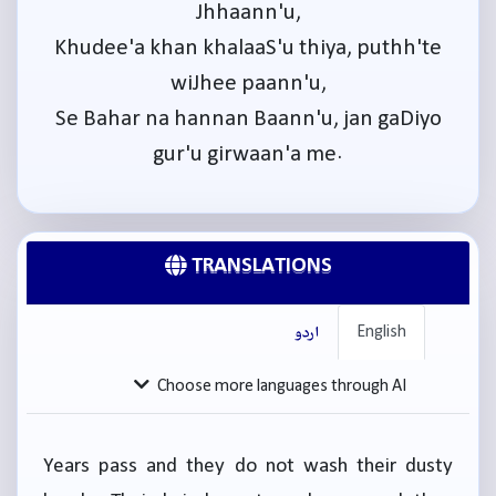
Jhhaann'u,
Khudee'a khan khalaaS'u thiya, puthh'te
wiJhee paann'u,
Se Bahar na hannan Baann'u, jan gaDiyo
gur'u girwaan'a me.
TRANSLATIONS
English
اردو
Choose more languages through AI
Years pass and they do not wash their dusty