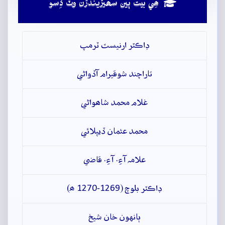
ھِي بيت ٻين سھيڙيندڙن وٽ ڏِسو
ڊاڪٽر ارنيسٽ ٽرمپ
تاراچند شوقيرام آڏواڻي
غلام محمد شاھواڻي
محمد عثمان ڏيپلائي
علامہ آءِ. آءِ. قاضي
ڊاڪٽر بلوچ (1269-1270 ھ)
ٻانهون خان شيخ