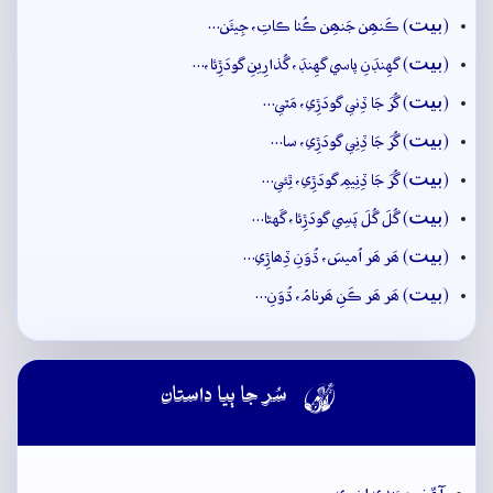
بيت
(
) ڪَنھِن جَنھِن ڪُٺا ڪاتِ، جِيئَن…
بيت
(
) گهِنڊَنِ پاسي گهِنڊَ، گُذارِينِ گودَڙِئا،…
بيت
(
) گُرَ جَا ڏِني گودَڙِي، مَٿي…
بيت
(
) گُرَ جَا ڏِنِي گودَڙِي، سا…
بيت
(
) گُرَ جَا ڏِنِيمِ گودَڙِي، ٿِئي…
بيت
(
) گُلَ گُلَ پَسِي گودَڙِئا، گَهڻا…
بيت
(
) ھَر ھَر اُميسَ، ڌُوَنِ ڏِھاڙِي…
بيت
(
) ھَر ھَر ڪَنِ ھَرنامُ، ڌُوَنِ…

سُر جا ٻيا داستان