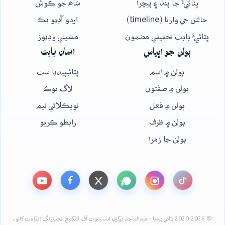
ڀٽائيءَ جا پنڌ ۽ پيچرا
شاھ جو ڪوش
حالتن جي وارتا (timeline)
اردو آڊيو بڪ
ڀٽائيءَ بابت تحقيقي مضمون
مشيني وڊيوز
ٻولن جو اڀياس
اسان بابت
ٻولن ۾ اسم
ڀٽائيپيڊيا سٿ
ٻولن ۾ صفتون
لاگ بوڪ
ٻولن ۾ فعل
نويڪلائي نيم
ٻولن ۾ ظرف
رابطو ڪريو
ٻولن جا زمرا
© 2020-2026 ڀٽائي پيڊيا - عبدالماجد ڀرڳڙي انسٽيٽيوٽ آف لئنگئيج انجنيئرنگ (ثقافت کاتو،