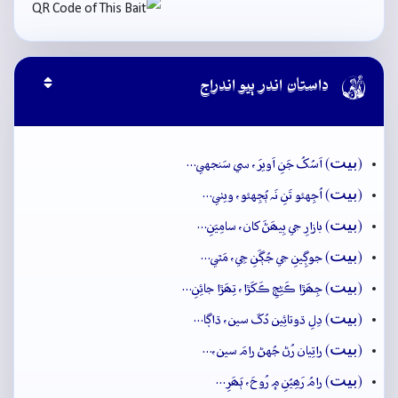

داستان اندر ٻيو اندراج
بيت
(
) اَسُکُ جَنِ اَويرَ، سي سَنجهي…
بيت
(
) اُجِهئو تَنِ نَہ ٻُجِهئو، ويٺي…
بيت
(
) بازارِ جي بِيھَڻَ کان، سامِيَنِ…
بيت
(
) جوڳِينِ جي جُڳَنِ جِي، مَٿي…
بيت
(
) جِھَڙا ڪَڻِڄِ ڪَکَڙا، تِھَڙا جائِنِ…
بيت
(
) دِلِ ڌوتائِين دُکَ سين، ڌاڳا…
بيت
(
) راتِيان رُڻ جُهڻ رامَ سين،…
بيت
(
) رامُ رَھِيُنِ ۾ رُوحَ، ٻَھَرِ…