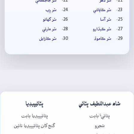
سُر ڏھر
سُر جاجڪاڻي
سُر ڪاپائتي
سُر رِپ
سُر آسا
سُر گهاتو
سُر ڪيڏارو
سُر مارئي
سُر ڪاموڏ
سُر ڪارايل
شاھ عبداللطيف ڀٽائي
ڀٽائيپيڊيا
ڀٽائيءَ بابت
ڀٽائيپيڊيا بابت
شجرو
گنج کان ڀٽائيپيڊيا تائين