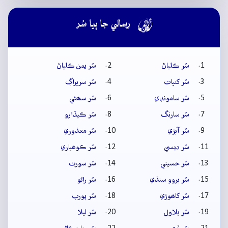

رسالي جا ٻيا سُر
سُر ڪلياڻ
سُر يمن ڪلياڻ
سُر کنڀات
سُر سريراڳ
سُر سامونڊي
سُر سھڻي
سُر سارنگ
سُر ڪيڏارو
سُر آبڙي
سُر معذوري
سُر ديسي
سُر ڪوھياري
سُر حسيني
سُر سورٺ
سُر بروو سنڌي
سُر راڻو
سُر کاھوڙي
سُر پورب
سُر بلاول
سُر ليلا