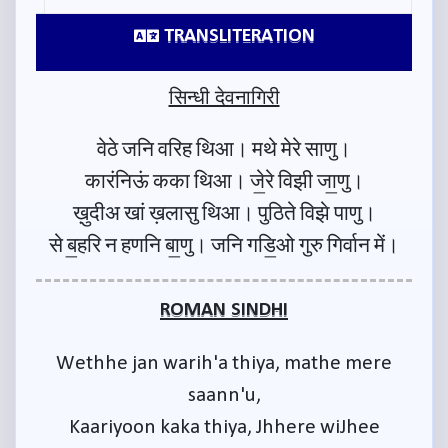
TRANSLITERATION
सिन्धी देवनागिरी
वेठे जनि वरिह थिआ। मथे मेरे साणु।
कारंनिऊं कका थिआ। जे॒रे विझी जा॒णु।
ख़ुदीअ खां ख़लासु थिआ। पुठिते विझे पाणु।
से ब॒हरि न हणनि बा॒णु। जनि गडि॒ओ गुरु गिर्वान में।
ROMAN SINDHI
Wethhe jan warih'a thiya, mathe mere
saann'u,
Kaariyoon kaka thiya, Jhhere wiJhee