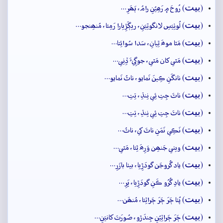
بيت
(
) رُوحَ ۾ رَھِيُنِ رامُ، ٻَھَرِ…
بيت
(
) لُوٺِيَسِ لانگوٽِيَنِ، ريڳَڙِيارا رَمِئا، مُنھِنجو…
بيت
(
) مَٿا موھَ ٿِيانِ، سَدا سُوائِتا…
بيت
(
) مَٿي کان مَٿي، جوڳِيءَ ڏِنِي…
بيت
(
) نانگَنِ ڪِينَ نَمايو، ناٿُ نَمايو…
بيت
(
) ناٿَ جِتِ ئِي نِنڌِ، تِتِ…
بيت
(
) ناٿَ جِتِ ئِي نِنڌِ، تِتِ…
بيت
(
) نَڪِي نَمَنِ ناٿَ کي، ناٿُ…
بيت
(
) ويٺي جَنھِن وَرِھَ ٿِئا، مَٿي…
بيت
(
) ياد گُروجَن گودَڙِيا، بيٺا بازَرِ…
بيت
(
) يادِ گُرُو ڪَنِ گودَڙِيا، ڀَرِ…
بيت
(
) پُٺا ڄَرَ ڄَرَ ڄَراٽِئا، مُنھَن…
بيت
(
) ڄَرَ ڄَراٽِيُنِ جِندَڙو، صُورَتَ کانيَنِ…