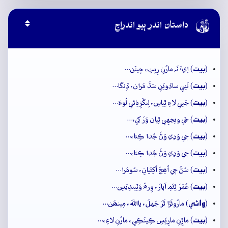

داستان اندر ٻيو اندراج
بيت
(
) اِيءَ نَہ مارُنِ رِيتِ، جِيئَن…
بيت
(
) تَنِي ساڏويَنِ سَڌَ مَران، ڏِنگا…
بيت
(
) جَنِي لاءِ ٿِياسِ، لِنگَڙِيائي لُوءَ…
بيت
(
) جَي ويجهِي ٿِيان وَرَ کي،…
بيت
(
) جٖي وَڍي وَڻَ جُدا ڪِئا،…
بيت
(
) جٖي وَڍي وَڻَ جُدا ڪِئا،…
بيت
(
) سُڻُ جٖي اُھِڃَ اُکِتَيانِ، سُومَرا…
بيت
(
) عُمَرَ ٿِئَمِ اَپارَ، وِرھُ وَٽِيندِيَسِ…
وائِي
(
) مارُوئَڙا ٿَرَ جَهلَ، يااللهَ، مِينھَن…
بيت
(
) ماڙِنِ مارِيَسِ ڪِينَڪِي، مارُنِ لاءِ،…