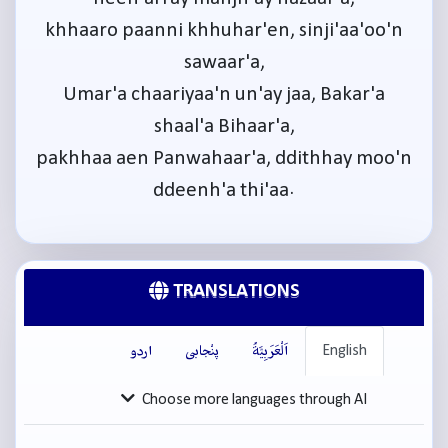
khhaaro paanni khhuhar'en, sinji'aa'oo'n
sawaar'a,
Umar'a chaariyaa'n un'ay jaa, Bakar'a
shaal'a Bihaar'a,
pakhhaa aen Panwahaar'a, ddithhay moo'n
ddeenh'a thi'aa.
TRANSLATIONS
English
اَلْعَرَبِيَّةُ
پنْجابی
اردو
Choose more languages through AI