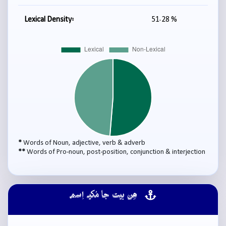
Lexical Density:
51.28 %
*
Words of Noun, adjective, verb & adverb
**
Words of Pro-noun, post-position, conjunction & interjection
ھِن بيت جا مُکيہ اِسم