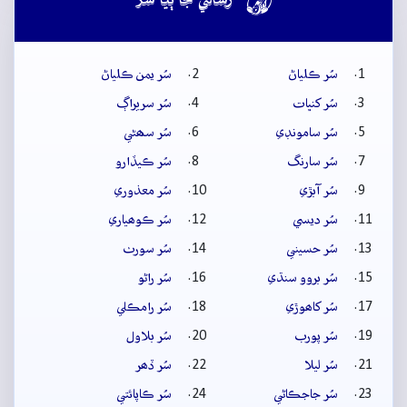

رسالي جا ٻيا سُر
سُر ڪلياڻ
سُر يمن ڪلياڻ
سُر کنڀات
سُر سريراڳ
سُر سامونڊي
سُر سھڻي
سُر سارنگ
سُر ڪيڏارو
سُر آبڙي
سُر معذوري
سُر ديسي
سُر ڪوھياري
سُر حسيني
سُر سورٺ
سُر بروو سنڌي
سُر راڻو
سُر کاھوڙي
سُر رامڪلي
سُر پورب
سُر بلاول
سُر ليلا
سُر ڏھر
سُر جاجڪاڻي
سُر ڪاپائتي