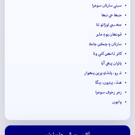
سيئي سارئان سومرا
جيھا جي تيھا
جھ سي لوڙائو ٿئا
مُونھان پوءِ ملير
سارئان ۽ چڪن چاڪ
کائر ڏانھن کڻي وئا
پائران پيھي آيا
مَ رو، پانڌي پرين پنھوار
ھنڌ، ڀيڻيون، ڀنگا
زمر زخرف سومرا
وايون