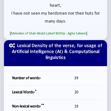
heart,
I have not seen my herdsmen nor their huts for
many days.
[
]
Melodies of Shah Abdul Lateef Bhittai - Agha Saleem
Lexical Density of the verse, for usage of
Artificial Intelligence (AI) & Computational
linguistics
Number of words:
39
*
Lexical Words:
20
**
Non-lexical words:
19