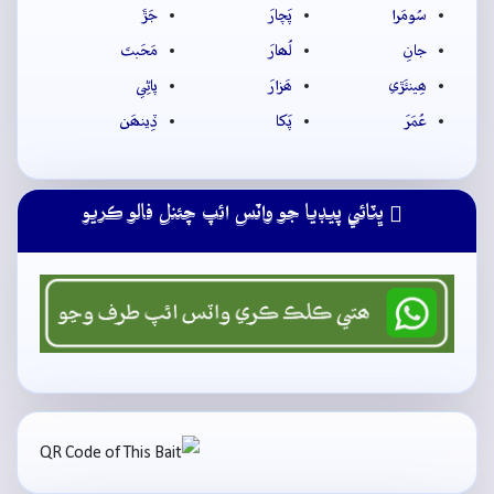
سُومَرا
پَچارَ
جَڙَ
جانِ
لُھارَ
مَحَبتَ
ھِينئَڙي
ھَزارَ
پاڻِي
عُمَرَ
پَکا
ڏِينھَن
ڀٽائي پيڊيا جو واٽس ائپ چئنل فالو ڪريو