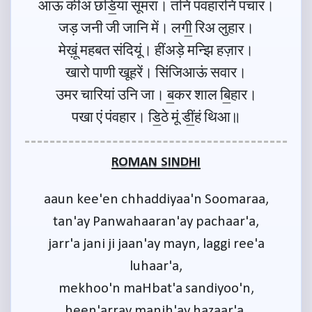
आऊं कीअं छडि॒यां सूमरा। तनि पंवहारनि पचार।
जड़ जनी जी जानि में। लगी॒ रिअ लुहार।
मेख़ूं महबत संदियूं। हींअड़े मन्झि हज़ार।
खारो पाणी खूहरें। सिंजिआऊं सवार।
उमर चारियां उनि जा। ब॒कर शाल बि॒हार।
पखा एं पंवहार। डि॒ठे मूं डीं॒हं थिआ॥
ROMAN SINDHI
aaun kee'en chhaddiyaa'n Soomaraa,
tan'ay Panwahaaran'ay pachaar'a,
jarr'a jani ji jaan'ay mayn, laggi ree'a
luhaar'a,
mekhoo'n maHbat'a sandiyoo'n,
heen'array manjh'ay hazaar'a,