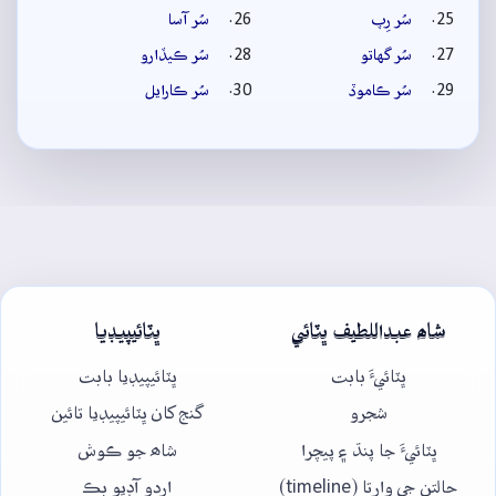
سُر رِپ
سُر آسا
سُر گهاتو
سُر ڪيڏارو
سُر ڪاموڏ
سُر ڪارايل
شاھ عبداللطيف ڀٽائي
ڀٽائيپيڊيا
ڀٽائيءَ بابت
ڀٽائيپيڊيا بابت
شجرو
گنج کان ڀٽائيپيڊيا تائين
ڀٽائيءَ جا پنڌ ۽ پيچرا
شاھ جو ڪوش
حالتن جي وارتا (timeline)
اردو آڊيو بڪ