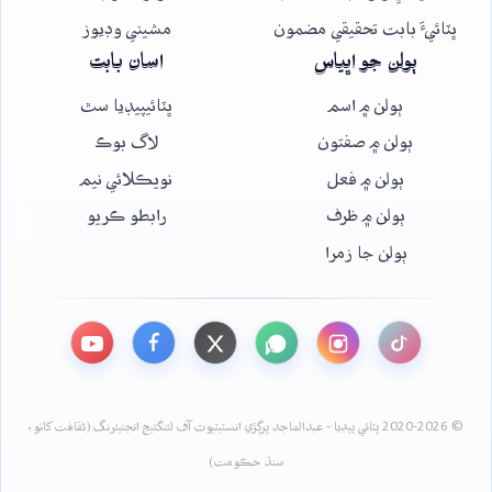
ڀٽائيءَ بابت تحقيقي مضمون
مشيني وڊيوز
ٻولن جو اڀياس
اسان بابت
ٻولن ۾ اسم
ڀٽائيپيڊيا سٿ
ٻولن ۾ صفتون
لاگ بوڪ
ٻولن ۾ فعل
نويڪلائي نيم
ٻولن ۾ ظرف
رابطو ڪريو
ٻولن جا زمرا
© 2020-2026 ڀٽائي پيڊيا - عبدالماجد ڀرڳڙي انسٽيٽيوٽ آف لئنگئيج انجنيئرنگ (ثقافت کاتو،
سنڌ حڪومت)