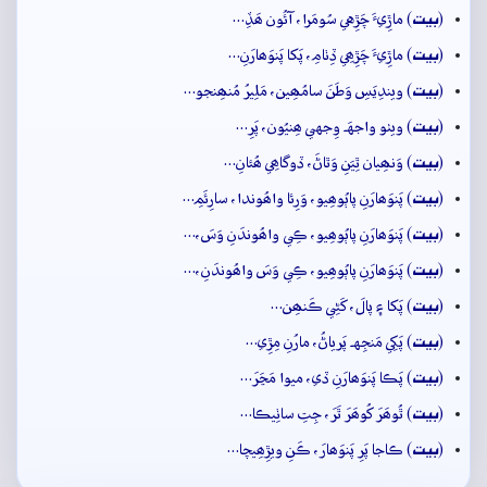
بيت
(
) ماڙِيءَ چَڙِهي سُومَرا، آئُون ھَڏِ…
بيت
(
) ماڙِيءَ چَڙِھِي ڏِٺامِ، پَکا پَنوَھارَنِ…
بيت
(
) ويندِيَسِ وَطَنَ سامُھِين، مَلِيرُ مُنھِنجو…
بيت
(
) ويٺو واجهَہ وِجهي ھِنيُون، پَرِ…
بيت
(
) وَنھِيان ٿِيَنِ وَٿاڻَ، ڏوگاھِي ھُئانِ…
بيت
(
) پَنوَھارَنِ پاٻُوھِيو، وَرِئا واھُوندا، سارِئَمِ…
بيت
(
) پَنوَھارَنِ پاٻُوھِيو، ڪِي واھُوندَنِ وَسَ،…
بيت
(
) پَنوَھارَنِ پاٻُوھِيو، ڪِي وَسَ واھُوندَنِ،…
بيت
(
) پَکا ۽ پالَ، کَڻِي ڪَنھِن…
بيت
(
) پَکِي مَنجِهہ پَرياڻُ، مارُنِ مِڙِي…
بيت
(
) پَڪا پَنوَھارَنِ ڏي، ميوا مَڃَرَ…
بيت
(
) ٿُوھَرَ کُوھَرَ ٿَرَ، جِتِ ساٺِيڪا…
بيت
(
) ڪاجا پَرِ پَنوَھارَ، ڪَنِ ويڙِھِيچا…