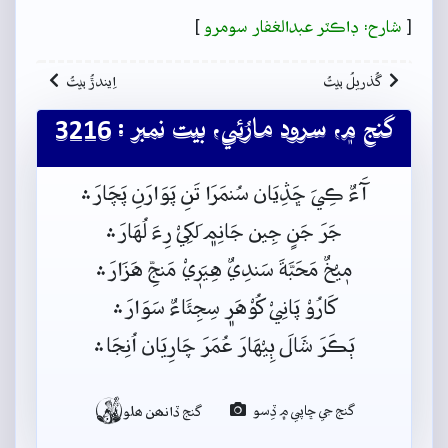
[
شارح: ڊاڪٽر عبدالغفار سومرو
]
گُذريلُ بيتُ
اِيندڙُ بيتُ
گنج ۾، سرود مارُئي، بيت نمبر : 3216
آَءٌ ڪِيَ ڇَڎِيَان سُنمَرَا تَنِ پَوَارَنِ پَچَارَ﮶
جَرَ جَنٍ جِين جَانِم﮼ لَکِيْ رِءَ لُهَارَ﮶
مٖيْخٌ مَحَبَّةَ سَندِيٌ هِيَرٖيْ مَنجِّ هَزَارَ﮶
کَارُوْ پَانِيْ کُوْهَر﮼ سِجِئَاءٌ سَوَارَ﮶
ٻَڪَرَ شَالَ ٻِيْهَارَ عُمَرَ چَارِيَان اُنِجَا﮶

گنج جي ڇاپي ۾ ڏِسو
گنج ڏانھن ھلو