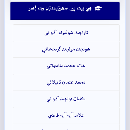
ھِي بيت ٻين سھيڙيندڙن وٽ ڏِسو
تاراچند شوقيرام آڏواڻي
ھوتچند مولچند گربخشاڻي
غلام محمد شاھواڻي
محمد عثمان ڏيپلائي
ڪلياڻ بولچند آڏواڻي
علامہ آءِ. آءِ. قاضي