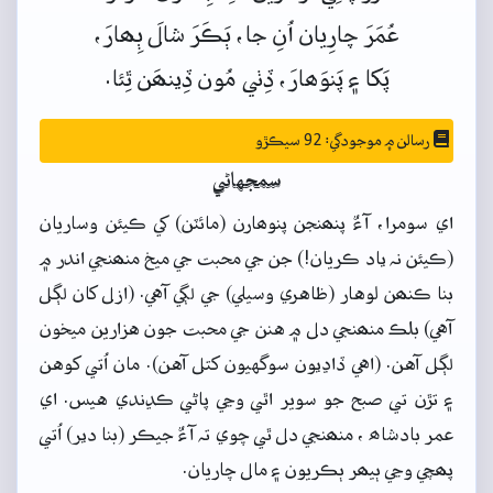
عُمَرَ
چارِيان
اُنِ
جا،
ٻَڪَرَ
شالَ
ٻِھارَ،
پَکا
۽
پَنوَھارَ،
ڏِٺي
مُون
ڏِينھَن
ٿِئا.
رسالن ۾ موجودگي: 92 سيڪڙو
سمجهاڻي
اي سومرا، آءٌ پنھنجن پنوھارن (مائٽن) کي ڪيئن وساريان
(ڪيئن نہ ياد ڪريان!) جن جي محبت جي ميخ منھنجي اندر ۾
بنا ڪنھن لوهار (ظاهري وسيلي) جي لڳي آهي. (ازل کان لڳل
آهي) بلڪ منھنجي دل ۾ هنن جي محبت جون هزارين ميخون
لڳل آهن. (اهي ڏاڍيون سوگهيون کتل آهن). مان اُتي کوهن
۽ تڙن تي صبح جو سوير اٿي وڃي پاڻي ڪڍندي هيس. اي
عمر بادشاھ ، منھنجي دل ٿي چوي تہ آءٌ جيڪر (بنا دير) اُتي
پھچي وڃي ٻيھر ٻڪريون ۽ مال چاريان.