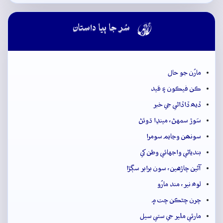

سُر جا ٻيا داستان
مارُن جو حال
ڪن فيڪون ۽ قيد
ڏيھ ڏاڏاڻي جي خبر
سَوڙ سمهڻ، مينڍا ڌوئڻ
سونھن وڃايم سومرا
بندياڻي واجهائي وطن کي
آڻين چاڙهين، سون برابر سڳڙا
لوھ نير، مند مارُو
چرن چڻڪن چت ۾
مارئي ملير جي ستي سيل