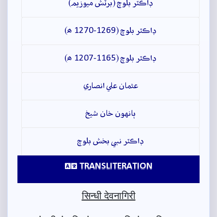
ڊاڪٽر بلوچ (برٽش ميوزيم)
ڊاڪٽر بلوچ (1269-1270 ھ)
ڊاڪٽر بلوچ (1165-1207 ھ)
عثمان علي انصاري
ٻانهون خان شيخ
ڊاڪٽر نبي بخش بلوچ
TRANSLITERATION
सिन्धी देवनागिरी