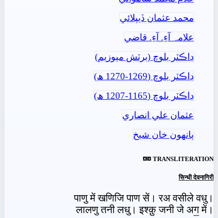
محمد عثمان ڏيپلائي
علامہ آءِ. آءِ. قاضي
ڊاڪٽر بلوچ (برٽش ميوزيم)
ڊاڪٽر بلوچ (1269-1270 ھ)
ڊاڪٽر بلوچ (1165-1207 ھ)
عثمان علي انصاري
ٻانهون خان شيخ
TRANSLITERATION
सिन्धी देवनागिरी
पाणु में खणिजि पाण सें। रअ वसीले वधु।
लालणु तनी लधु। इश्क़ु जनी जे अग॒ में।