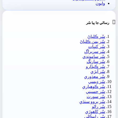
وايون

رسالي جا ٻيا سُر
سُر ڪلياڻ
سُر يمن ڪلياڻ
سُر کنڀات
سُر سريراڳ
سُر سامونڊي
سُر سارنگ
سُر ڪيڏارو
سُر آبڙي
سُر معذوري
سُر ديسي
سُر ڪوھياري
سُر حسيني
سُر سورٺ
سُر بروو سنڌي
سُر راڻو
سُر کاھوڙي
سُر رامڪلي