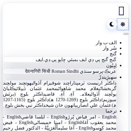

Toggle navigation
الف ب وار
سُر وار
گنج
گنج
گنج پي ڊي ايف
بمبئي ڇاپو پي.ڊي.ايف
لِپِيُون
عربڪ-پرسو سنڌي
Roman Sindhi
देवनागिरी सिंधी
سھيڙِيندڙَ
ڊاڪٽر ارنيسٽ ٽرمپ
تاراچند شوقيرام آڏواڻي
ھوتچند مولچند
گربخشاڻي
غلام محمد شاھواڻي
محمد عثمان ڏيپلائي
ڪلياڻ
بولچند آڏواڻي
علامہ آءِ. آءِ. قاضي
ڊاڪٽر بلوچ (برٽش
ميوزيم)
ڊاڪٽر بلوچ (1269-1270 ھ)
ڊاڪٽر بلوچ (1165-1207
ھ)
عثمان علي انصاري
ٻانهون خان شيخ
ڊاڪٽر نبي بخش بلوچ
ترجما
English - امر فياض ٻُرڙو
English - ايلسا قاضي
English -
محمد يعقوب آغا
English - امينا خميساڻي
English - فيض
محمد کوسو
English - آغا سليم
اَلْعَرَبِيَّةُ - الدکتور فضل رحیم