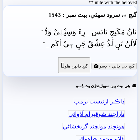
unite with the beloved**
گنج ۾، سرود سھڻي، بيت نمبر : 1543
پَانُ مَکَنِجِ پَانَس﮼ رِءَ وَسِيْلٖيْ وَڌُ﮶
لَالَنُ تَنٍ لَڌُ عِشْقُ جَنٍ جٖيْ اَکَم﮼﮶

گنج جي ڇاپي ۾ ڏِسو
گنج ڏانھن ھلو
ھِي بيت ٻين سھيڙيندڙن وٽ ڏِسو
ڊاڪٽر ارنيسٽ ٽرمپ
تاراچند شوقيرام آڏواڻي
ھوتچند مولچند گربخشاڻي
غلام محمد شاھواڻي