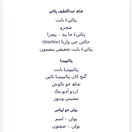
شاھ عبداللطيف ڀٽائي
ڀٽائيءَ بابت
شجرو
ڀٽائيءَ جا پنڌ ۽ پيچرا
حالتن جي وارتا (timeline)
ڀٽائيءَ بابت تحقيقي مضمون
ڀٽائيپيڊيا
ڀٽائيپيڊيا بابت
گنج کان ڀٽائيپيڊيا تائين
شاھ جو ڪوش
اردو آڊيو بڪ
مشيني وڊيوز
ٻولن جو اڀياس
ٻولن ۾ اسم
ٻولن ۾ صفتون