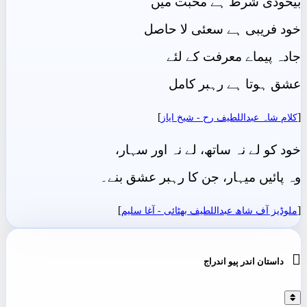
بیخودی شرط ہے محبت میں
خود فریبی ہے سعئی لا حاصل
جادہ پیماے معرفت کے لئے
عشق ہوتا ہے رہبر کامل
]
[
کلام شاہ عبداللطیف رح - شيخ اياز
خود کو لے نہ ساتھ، لے نہ اور سہار،
وہ پائیں میہار، جن کا رہبر عشق بنے۔
]
[
ملوڈیز آف شاھ عبداللطیف بھٹائی - آغا سليم

داستان اندر ٻيو اندراج