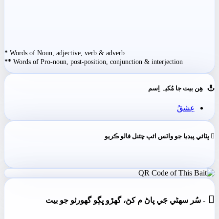
*
Words of Noun, adjective, verb & adverb
**
Words of Pro-noun, post-position, conjunction & interjection
ھِن بيت جا مُکيہ اِسم
عِشقُ
ڀٽائي پيڊيا جو واٽس ائپ چئنل فالو ڪريو

- سُر سھڻي جَي پاڻ م کڻ، گهڙو ڀڳو گهورئو جو بيت