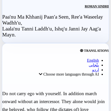
ROMAN SINDHI
Paa'nu Ma Khhanij Paan'a Seen, Ree'a Waseelay
Wadhh'u,
Laala'nu Tanni Laddh'u, Ishq'u Janni Jay Aag'a
Mayn.
TRANSLATIONS
English
پنْجابی
اردو
Choose more languages through AI
Do not carry ego with yourself. In addition march
onward without an intercessor. They alone would join
the beloved, who follow (the dictates of) love