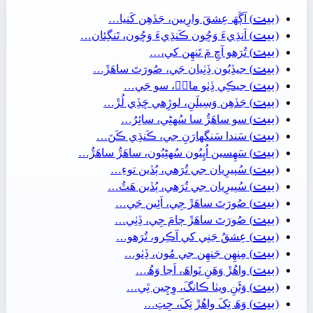
بيت
(
) آڳَھَ عِشقَ وارِيين، جَڏھِن کَنيا…
بيت
(
) اَنڌِيءَ وَڇُون ڪَنڌِيءَ وَڇُون، تَنگِئان…
بيت
(
) تُرَھو آڇِ مَ تَنھِن کي،…
بيت
(
) جيڏِيُون ڏِٺِيان جَي، صُورَتَ ساھَڙَ…
بيت
(
) جيڪِي ڏِٺو مانۡ، سو جَي…
بيت
(
) جَڏھِن وَسِيلَنِ، لوڙِھي ڇَڏِي لُڙَ…
بيت
(
) سو ساھَڙُ سا سُهڻِي، سائِرُ…
بيت
(
) سَندا سَنگهارَنِ جي، ڪَنڌِي ڪَنَ…
بيت
(
) سَھِسين اُڀِيُون سُهڻِيُون، ساھَڙُ ساھَڙُ…
بيت
(
) سُپيرِيان جي تُرَھي، ٻُڏين توءِ…
بيت
(
) سُپيرِيان جي تُرَھي، ٻُڏين ھَٿُ…
بيت
(
) صُورَتَ ساھَڙَ جِي، اَئِين جَي…
بيت
(
) صُورَتَ ساھَڙَ ڄامَ جِي، ڏِٺِي…
بيت
(
) عِشقُ جَنِي کي آڪِرو، تُرَھو…
بيت
(
) مِنھِن جَنھِن جي مُون، ڏِٺو…
بيت
(
) واھُڙَ وَھَنِ نَواھَ، اَڃا وَھُ…
بيت
(
) وَڻَنِ ويٺا ڪانگَ، وِچِين ٿِي…
بيت
(
) وَھَ تِکَ واھُڙَ تِکَ، جِتِ…