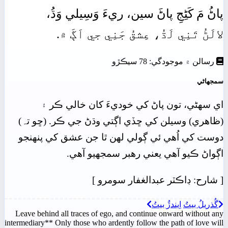
پاڻُ
مَ
کَڻِجِ
پاڻَ
سين،
ريءَ
وَسِيلي وَڌُ،
لالَڻُ
تَنِي
لَڌُ،
عِشقُ
جَنِي
جي
اَڳَ
۾.
رسالن ۾ موجودگي: 78 سيڪڙو
سمجهاڻي
اي سهڻي، تون پاڻ کي خوديءَ کان خالي ڪر ۽
(ظاهري) وسيلن کي ڇڏي اڳتي وڌڻ جي ڪر. (ڇو تہ)
دوست کي اُهي ئي ڳولي لھن ٿا جن عشق کي پنھنجو
اڳواڻ ڪيو آهي يعني رهبر سمجهيو آهي.
[
شارح: ڊاڪٽر عبدالغفار سومرو
]
گُذريلُ بيتُ
اِيندڙُ بيتُ
Leave behind all traces of ego, and continue onward without any
intermediary** Only those who ardently follow the path of love will