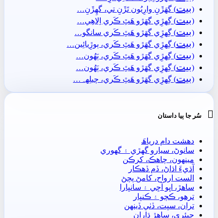
بيت
(
) گهَڙَنِ وارِيُون تَڙَنِ تي، گهِڙَنِ…
بيت
(
) گِهڙِي گهَڙو ھَٿِ ڪَري اِلاھِي…
بيت
(
) گِهڙِي گهَڙو ھَٿِ ڪَري سانگو…
بيت
(
) گِهڙِي گهَڙو ھَٿِ ڪَري، ٻوڙِيائِين…
بيت
(
) گِهڙِي گهَڙو ھَٿِ ڪَري، ٻَھُون…
بيت
(
) گِهڙِي گهَڙو ھَٿِ ڪَري، ٻَھُون…
بيت
(
) گِهڙِي گهَڙو ھَٿِ ڪَري، چيلِهہ…

سُر جا ٻيا داستان
دھشت دام درياھَ
سانوڻ، سيارو گهڙي ۽ گهوري
مينھون، چاھڪ، کرڪن
آڌيءَ اڌاڻ، ڏم ڏھڪار
الست ارواح، کامڻ پچڻ
ساھڙ، اڀو آڇي ۽ سانڀارا
ترھو، ڪچو ۽ ڪنڀار
تران، سڀت، ڏٺي ڏينھن
جيئري، ساھڙ ڌاران