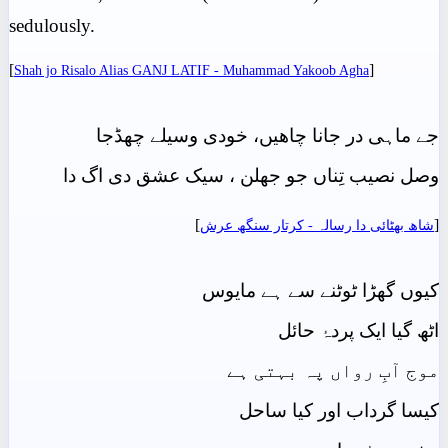
sedulously.
[
]
Shah jo Risalo Alias GANJ LATIF - Muhammad Yakoob Agha
جے ماہی در جانا چاھیں، خودی وسیلے چھڈجا
وصل نصیب تِناں جو جھلن ، سیک عشق دی اگ دا
]
[
شاھ بهٹائی دا رسالہ - کرتار سنگھ عرش
کیوں گھڑا ٹوٹنے سے ہے مایوس
اٹھ گیا ایک پردۂ حائل
موج آبِ رواں پہ بہتی ہے
کیسا گرداب اور کیا ساحل