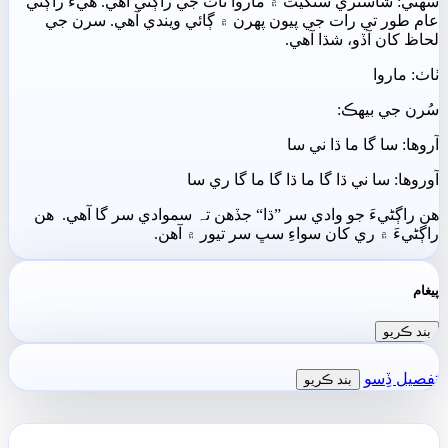
سھڻي: شاستري سنگيت ۾ ماروا ٺاٺ جي راڳڻي آھي. ھيءَ راڳڻي
عام طور تي رات جي پيون پھرن ۾ ڳائي ويندي آھي. سرن جي
لحاظ کان آڏو، شڌا آھي.
ٺاٺ: ماروا
سُرن جي بيھڪ:
آروھا: سا گا ما ڌا ني سا
آوروھا: سا ني ڌا گا ما ڌا گا ما گا ري سا
ھن راڳڻيءَ جو وادي سر ”ڌا“ جڏھن تہ سموادي سر گا آھي. ھن
راڳڻيءَ ۾ ري کان سواءِ سڀ سر تيور ۾ آھن.
پيغام
بند ڪريو
تفصيل ڏِسو
بند ڪريو