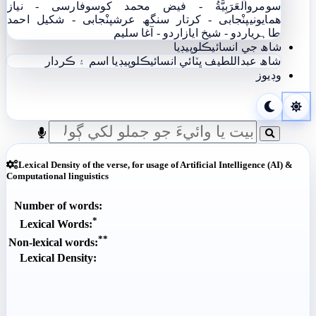
سومرو
اَلْعَرَبِيَّةُ - فيض محمد کوسو
فارسی - نياز
ھمايوني
پنْجابی - کرتار سنگھ عرش
پنْجابی - شکیل احمد
طاہری
اردو - شيخ اياز
اردو - آغا سليم
شاھ جي انسائيڪلوپيڊيا
شاھ عبداللطيف ڀٽائي انسائيڪلوپيڊيا
اسم ۽ ڪردار
وڊيوز
Lexical Density of the verse, for usage of Artificial Intelligence (AI) &
Computational linguistics
Number of words:
*
Lexical Words:
**
Non-lexical words:
Lexical Density: