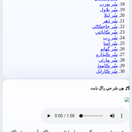
سُر پورب
سُر بلاول
سُر ليلا
سُر ڏھر
سُر جاجڪاڻي
سُر ڪاپائتي
سُر رِپ
سُر آسا
سُر گهاتو
سُر ڪيڏارو
سُر مارئي
سُر ڪاموڏ
سُر ڪارايل
ھِن سُر جي راڳ بابت