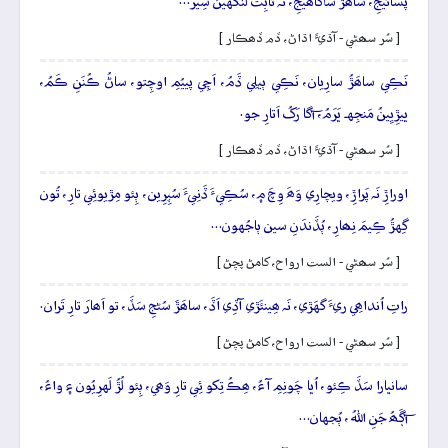
پُسائيجِ، ساھَڙُ ساڱاھيجِ، تَہ ثابِتُ لنگهين سِيرَ…
[ سُر سھڻي - آڌيءَ اڌاڻ، ڏم ڏھڪار ]
نَڪِي ساھَڙُ سارِيان، نَڪِي ٻيلِي ڏَمُ، اَچِي پييُمِ اوچِتو، ساڻُ ڪُنَنِ ڪَمُ،
ڀيڙِيِينُ مَنجِهہ ڀَرَمُ، آگا رَکُ اَتارِ جو.
[ سُر سھڻي - آڌيءَ اڌاڻ، ڏم ڏھڪار ]
اوراڙِ نَہ پَراڙِ، ويچارِي وَھَ وِچَ ۾، سُڪِيءَ ڏَنِيءَ سُپِرِين، ٻِئو مِڙيوئِي تارِ، تُون
گِهڙُ ڪِيمَ نِھارِ، ٻُڏَندَنِ سين ٻاجُهون…
[ سُر سھڻي - الست ارواح، کامڻ پچڻ ]
راتِ اُنداھِي ريءَ گهَڙي، نَہ ھِينئَڙي آڏِي اَڏَ، ساھَڙَ سُڻجِ سَڏَ، تو اَھارَ تارِ تَران.
[ سُر سھڻي - الست ارواح، کامڻ پچڻ ]
سانڀارا سَڏَ ڪِئو، اُڀا چَونِمِ آءُ، ھِڪُ تِکو ئِي تارِ وَھي، ٻِئو لُڙُ لَهرِيُون ۽ واءُ،
آڳَھُ جَنِ اللهُ، ٻُجهان…