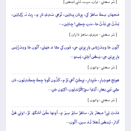
[ سُر سھڻي - تران، سڀت، ڏٺي ڏينھن ]
مَنجهان سِڪَ ساھَڙَ کي، پِرِتان پِيتائِين، تُرَھي سَندِي تارِ ۾، رِٿَ نَہ رَکِيائِين،
ٻَنڌَڻَ جٖي ٻَڌَڻَ جا، سَڀَ ڇِڪِيءَ ڇِنائِين،…
[ سُر سھڻي - جيئري، ساھڙ ڌاران ]
آئُون جَا ويندَڙياس پارِ پِرِيَنِ جي، مُون کي ڪا مَ جَهلي، آئُون جَا ويندَڙَيَس
پارِ پِرِيَنِ جي، نِينھُن اُڇَلي، پَسِئو…
[ سُر سھڻي - وايون ]
ھوئِجِ ھوشِيارِ، خَبَرِدارِ، تِرِڪَڻِ آھي تَڙَ ۾، کَڏُون کُوٻا چِڪَ چِڪَندِيُون، تان
ڪِي نَئِي نِھارِ، آڌِيءَ سي آکُڙَندِيُون، اَکِيُون جَنِ…
[ سُر سھڻي - وايون ]
مَدَتَ ٿِيءُ ميھارَ يارَ، ساھَڙَ سائِرَ سِيرَ ۾، اُونها ڪُنَ اَتانگهَہ تَڙَ، اولِي ھَڻُ
آڌارَ، ڏِينھَن ڏُھلا ڏَمَ سين، آئُون…