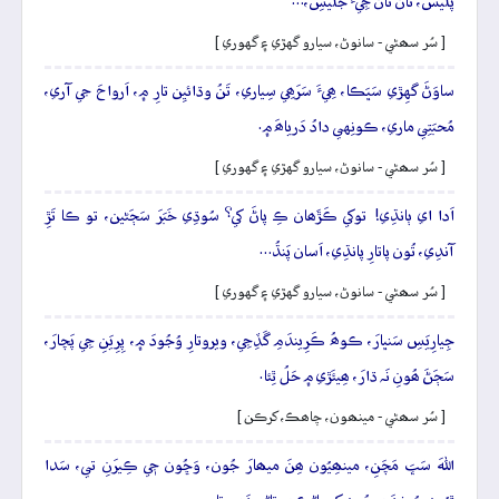
پَليس، تانۡ تانۡ جِيءُ جَليسِ،…
[ سُر سھڻي - سانوڻ، سيارو گهڙي ۽ گهوري ]
ساوَڻَ گهِڙي سَڀَڪا، ھِيءَ سَرَھِي سِياري، تَنُ وڌائيِن تارِ ۾، اَرواحَ جي آري،
مُحبَتِي ماري، ڪونِهي دادُ دَرياھَ ۾.
[ سُر سھڻي - سانوڻ، سيارو گهڙي ۽ گهوري ]
اَدا اي ٻانڌِي! توکي ڪَڙَھان ڪِ پاڻَ کي؟ سُوڌِي خَبَرَ سَڄَڻين، تو ڪا تَڙِ
آندِي، تُون پاتارِ پانڌِي، اَسان پَنڌُ…
[ سُر سھڻي - سانوڻ، سيارو گهڙي ۽ گهوري ]
جِيارِيَسِ سَنڀارَ، ڪوھُ ڪَرِيندَمِ گَڏِجِي، ويروتارِ وُجُودَ ۾، پِرِيَنِ جِي پَچارَ،
سَڄَڻَ ھُونِ نَہ ڌارَ، ھِيئَڙي ۾ حَلُ ٿِئا.
[ سُر سھڻي - مينھون، چاھڪ، کرڪن ]
اللهَ سَڀَ مَچَنِ، مينھِيُون ھِنَ ميھارَ جُون، وَڇُون جٖي ڪِيرَنِ تي، سَدا