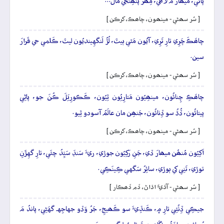
پائي، ميھارُ مَ لاھي، مِھرَ پَنھِنجي مالَ…
[ سُر سھڻي - مينھون، چاھڪ، کرڪن ]
چاھَڪَ چَرِي تارِ تَرِي، آيُون مَٿي ٻيٽَ، لُڙُ لَنگهِينديُون ليٽَ، ڪَلمي جي قَرارَ
سين.
[ سُر سھڻي - مينھون، چاھڪ، کرڪن ]
چاھَڪِ چِنائُون، مينھِيُون مَتارِيُون ٿِيُون، ڪَڪورِيَلَ ڪُنَ جو، پاڻِي
پيتائُون، ڏُڌُ سو ڏِنائُون، جَنھِن مان عالَمُ آسودو ٿِيو.
[ سُر سھڻي - مينھون، چاھڪ، کرڪن ]
اَکِيُون مُنھُن ميھارَ ڏي، جَنِ رَکِيُون جوڙي، ريءَ سَنڊَ سَيِّدُ چئَي، تارِ گهِڙَنِ
توڙي، تَنِي کي ٻوڙي، سائِرُ سَگهي ڪِينَڪِي.
[ سُر سھڻي - آڌيءَ اڌاڻ، ڏم ڏھڪار ]
جيڪِي ڏِٺُئِي تارِ ۾، ڪَنڌِيءَ سو ڪَھيجِ، جَرُ وَڏو جهاجِهہ گهَڻِي، پاندُ مَ