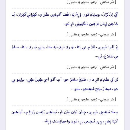
[ سُر سھڻي - ترھو، ڪچو ۽ ڪنڀار ]
اَڳي اِنَ تَڙانُ، ويندِيَ مُون وَرِھَ ٿِئا، قَضا آندِيَسِ ڪُنَ ۾، گهُرائي گهَران، پُنا
جَڏھِن پَرِئان تَڏِھِين تانگهوئِي تارِ ٿئو.
[ سُر سھڻي - ترھو، ڪچو ۽ ڪنڀار ]
ڀِرُ ڀَليرا سُپِرِين، ڀَلا ۾ بي راھَ، تو ري تارِي ناھِ ڪا، والِي تو ري واھَ، ساھَڙَ
جِي صَلاحَ، تَنِ…
[ سُر سھڻي - ترھو، ڪچو ۽ ڪنڀار ]
تَنَ کي ڪَڍي تارِ مان، صُلِحُ ساھَڙَ جو، اُتِ آڏو اَچي ڪِينَ ڪِي، ٻيلِيَپو ٻي
جو، ميھارَ ڪِجِ مُنھِنجو، ڪو…
[ سُر سھڻي - ترھو، ڪچو ۽ ڪنڀار ]
سِڪَ تُنھِنجِي سُپِرِين، جِيئَن تَران تِيئَن تارِ، تُونھِين رَھِيين رُوحَ ۾، تُونھِين
اَکنِئا ٻَھارِ، پِرِين تُنھِنجي پارِ، مُون واجهائِيندي وَرِھَ…