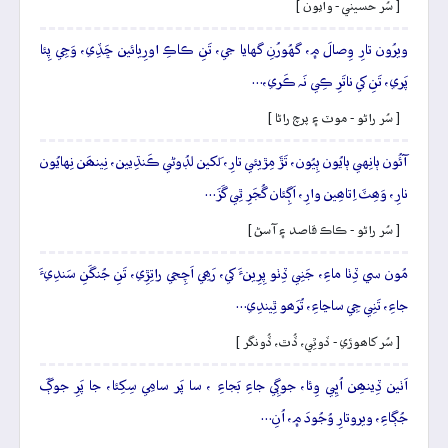
[ سُر حسيني - وايون ]
ويرُون تارِ وِصالَ ۾، گهُورُنِ گهايا جي، تَنِ ڪاڪِ اورِيائين ڇَڏِي، وَڃِي پِئا
پَري، تَنِ کي ناتَرِ ڪِي نَہ ڪَري،…
[ سُر راڻو - موٽ ۽ پرچ راڻا ]
آئُون ٻانِهي ٻايُون ٻِيُون، تَڙَ مِڙيئي تارِ، لَکين لڊُوڻي ڪَنڌِيين، نِينھَن نِهايُون
نارِ، وَھِٽَ اِتاھِين وارِ، اَڳِئان گُجَرِ ٿِي گَزَ…
[ سُر راڻو - ڪاڪ قاصد ۽ آسڻ ]
مُون سي ڏِٺا ماءِ، جَنِي ڏِٺو پِرِينءَ کي، رَھِي اَچِجي راتِڙِي، تَنِ جُنگَنِ سَندِيءَ
جاءِ، تَنِي جِي ساڃاءِ، تُرَھو ٿِيندِي…
[ سُر کاھوڙي - ڏوٿِي، ڏُٿ، ڏُونگر ]
اَٺين ڏِينھِن اُڀِي وِئا، جوڳِي جاءِ بَجاءِ ، سا پَر سامِي سِکِئا، جا پَرِ جوڳَ
جُڳاءِ، ويروتارِ وُجُودَ ۾، اُنِ…