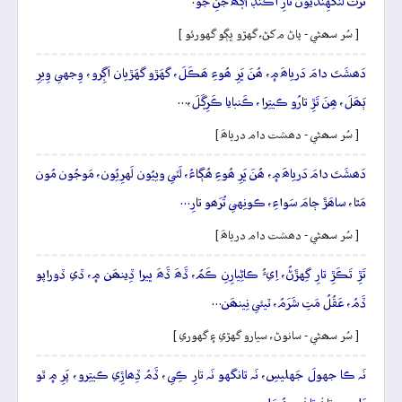
تُرتُ لنگهِنديُون تارِ اُڪَنڊَ آڳَھُ جَنِ جو.
[ سُر سھڻي - پاڻ م کڻ، گهڙو ڀڳو گهورئو ]
دَھشَتَ دامَ دَرياھَ ۾، ھُنَ ڀَرِ ھُوءِ ھَڪَلَ، گهَڙو گهَڙيان اَڳِرو، وِجهي وِيرِ
ٻَھَلَ، ھِنَ تَڙِ تارُو ڪيتِرا، ڪَنبايا ڪَرِڳَلَ،…
[ سُر سھڻي - دھشت دام درياھَ ]
دَھشَتَ دامَ دَرياھَ ۾، ھُنَ ڀَرِ ھُوءِ ھُڳاءُ، لَٽي وييُون لَهرِيُون، مَوجُون مُون
مَٿا، ساھَڙَ ڄامَ سَواءِ، ڪونِهي تُرَھو تارِ…
[ سُر سھڻي - دھشت دام درياھَ ]
تَڙِ تَڪَڙِ تارِ گِهڙَڻُ، اِيءُ ڪاڻِيارِنِ ڪَمُ، ڏَھَ ڏَھَ ڀيرا ڏِينھَن ۾، ڏي ڏوراپو
ڏَمُ، عَقُلُ مَتِ شَرَمُ، ٽيئي نِينھَن…
[ سُر سھڻي - سانوڻ، سيارو گهڙي ۽ گهوري ]
نَہ ڪا جهولَ جَهليسِ، نَہ تانگهو نَہ تارِ ڪِي، ڏَمُ ڏِھاڙِي ڪيتِرو، پَرِ ۾ ٿو