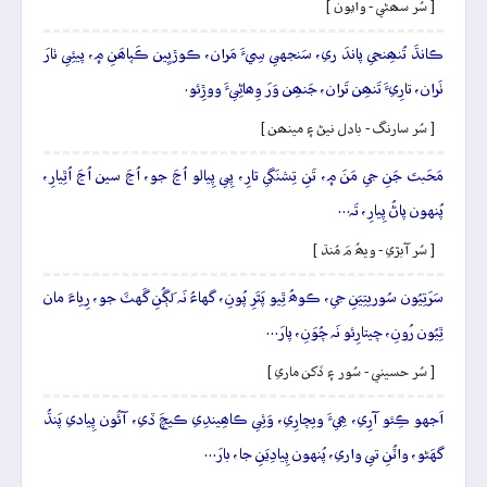
[ سُر سھڻي - وايون ]
ڪانڌَ تُنھِنجي پاندَ ري، سَنجهي سِيءَ مَران، ڪوڙيِين ڪَپاھَنِ ۾، پيئِي ٺارَ
ٺَران، تارِيءَ تَنھِن تَران، جَنھِن وَرَ وِھاڻِيءَ ووڙِئو.
[ سُر سارنگ - بادل نيڻ ۽ مينھن ]
مَحَبتَ جَنِ جي مَنَ ۾، تَنِ تِشنَگي تارِ، پِي پِيالو اُڃَ جو، اُڃَ سين اُڃَ اُٿِيارِ،
پُنهون پاڻُ پِيارِ، تَہ…
[ سُر آبڙي - ويھُ مَ مُنڌ ]
سَرَتِيُون سُوريتِيَنِ جي، ڪوھُ ٿِيو پَٿَرِ پُونِ، گهاءُ نَہ لَڳُنِ گَهٽَ جو، رِياءَ مان
ٿِيُون رُونِ، چيتارِئو نَہ چُوَنِ، پارَ…
[ سُر حسيني - سُور ۽ ڏکن ماري ]
اَجهو ڪِئو آرِي، ھِيءَ ويچارِي، وَئِي ڪاھِيندِي ڪيچَ ڏي، آئُون پِيادي پَنڌُ
گهَڻو، واٽُنِ تي واري، پُنهون پِيادِيَنِ جا، بارَ…