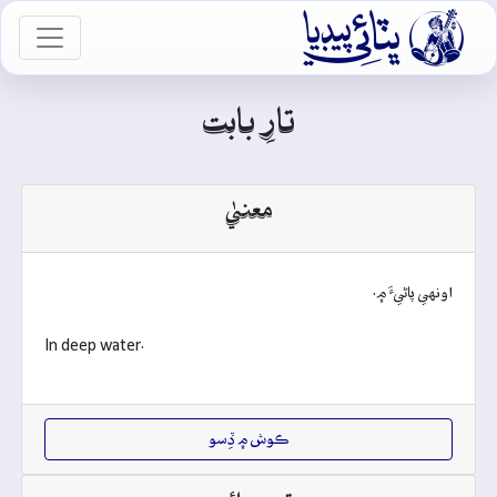

vigation
تارِ بابت
معنيٰ
اونهي پاڻيءَ ۾.
In deep water.
ڪوش ۾ ڏِسو