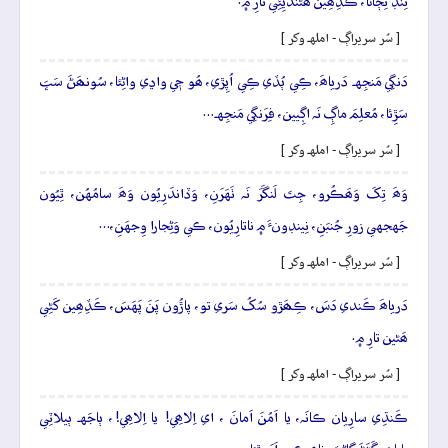
نِنڊَ نِڄاڻا، ڪَڏِھِين ھَڻَندَيِئِي تارِ ۾.
[ سُر سريراڳ - املهہ وکر ]
دَنگِي مَنجِهہ دَرياھَ، ڪِي ٻُڏي ڪِي اُپِڙي، ھُو جٖي واڍي واڻِئا، سُونھَڻَ سَڀَ
سَڙِئا، مُعلِمَ ماڳِ نَہ اڳِيين، فِرَنگِي مَنجِهہ…
[ سُر سريراڳ - املهہ وکر ]
وَھَ تِکَ وَھَڪُرو، جِتَ لَنگَرَ نَہ ٺَهَرَنِ، وَڏاندَرِيُون وَھَ سامُهُن، ٿِيُون
جَهجهي زورِ جُنبَنِ، نِينڊونءَ ۾ ناتارِيُون، ڪي وَڻِجارا وِجهَنِ،…
[ سُر سريراڳ - املهہ وکر ]
دَرياھَ ڪَندي دَسَ، ڪِھَڙو سُکُ سَري تو، پاڙُون پَنَ پَهَسَ، ڪَڏِھِين کَڻِي
ھَڻين تارِ ۾.
[ سُر سريراڳ - املهہ وکر ]
ڪَنڌِي سارِيان ڪانَہ، يا اَمُنَ اَمانَ ، اي اِلاھِي! يا اِلاھِي!، ٻاجَهہ ٻيلاٽِي