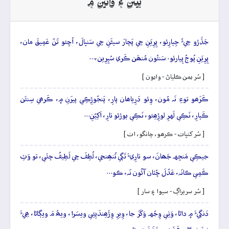
بيتن ۽ وائين ۾
جَڏَڙو جِيءُ جِيارِئو، پِرِيَنِ جِي پَچارَ سيڻَنِ جِي سَنڀالَ، اُڃِئو تَنُ عَمِيقَ مان،
پِرِيَنِ پُوڄُ پِيارئو. سَنئُون مُنھَن ڪَري سُپِرِين،…
[ سُر يمن ڪلياڻ - وايون ]
ڪَرَھو توءِ نَہ مُون، وِئو دَرِياھان پارِ، پَنجُوڙِڪِي پيرَنِ ۾، ڪَرھي سِنئَن
ڪَپارِ، نَڪِي لَهرِ لوڙِھِئو، نَڪِي ٻوڙئو تارِ، اَکِيُنِ…
[ سُر کنڀات - ڪرھو، چانگو، اٺ ]
جيڪِي مَنجِهہ جَھانَ، سو تارِيءَ تَڳي تُنھِنجي، لُطِفَ جِي لَطِيفُ چئَي، تو وَٽِ
ڪَمِي ڪانَہ، عَدُلَ ڇُٽان آئُون نَہ، ڪو…
[ سُر سريراڳ - سيوا ۽ سار ]
دَنگِيءَ ۾ داڻا، وَٺِي وِجُهہ وَکَرَ جا، وِيرِ وِڙَھِندَيِئِي ويسَرا، ويھُ مَ ويڳاڻا، ھِيءَ