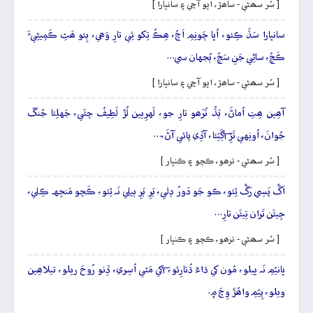
[ سُر سھڻي - ساھڙ، اڀو آڇي ۽ سانڀارا ]
سانڀارا سَڏَ ڪِئو، اُڀا چَونِمِ اَچُ، ھِڪُ تِکو ئِي تارِ وَھي، ٻِئو ھَٿِ ڪَمِيڻِيءَ
ڪَچُ، ساڻِي جَنِ سَچُ، ٻُجهان سي…
[ سُر سھڻي - ساھڙ، اڀو آڇي ۽ سانڀارا ]
آھِين ھِتِ اُماڻَ، ٻَڌُ تُرَھو تارِ جو، لَهرِيين لُڙَ لَطِيفُ چئَي، جَهلِئا جُنگَ
جُوانَ، اُونِهي تَڙِ آڳَٽِئا، آڏِي پائي آڻَ،…
[ سُر سھڻي - ترھو، ڪچو ۽ ڪنڀار ]
اَڱُ پَسِي رَڱُ ٿِئو، ڪو جَو دَورُ دِلي، ٻَرِ ٻَرِ ٻيلِي نَہ ٿِئو، ڪَچو مَنجِهہ ڪِلي،
جِيئَن تَران تِيئَن تارِ…
[ سُر سھڻي - ترھو، ڪچو ۽ ڪنڀار ]
ڀانيُمِ نَہ ڀيلو، مُون کي ڌاءَ ڌُتارِئو، آکي مَٿي اُسِري، ڏِنو رُوحَ ريلو، تيلاھِين
ويلو، پِيُمِ واھُڙَ وِچَ ۾.