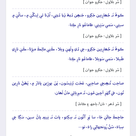
[ سُر بلاول - جکرو جوان ]
ڪوھُ نَہ جُھارِيين جَکِرو، جَنھِن ڏيھَ ڍَيا ڏيئِي، لُڏِئا ٿي لِينگُنِ ۾، سالُنِ ۾
سيئِي، سَمي سَڀَيئِي. طاماعُو تارِ ڪِئا.
[ سُر بلاول - جکرو جوان ]
ڪوھُ نَہ جُھارِيين جَکِرو، جٖي ڏي وِلَهنِ ويلا، ڪَنِي ماڻِڪَ ميڙِئا، ڪَنِ تازِي
طَبيلا، سَمي سَويلا، طاماعُو تارِ ڪِئا.
[ سُر بلاول - جکرو جوان ]
صاحِبَ تُنھِنجِي صاحِبِي، عَجَبُ ڏِٺِيسُون، پَنَ ٻوڙِين پاتارَ ۾، پَھَڻَ تارِين
تُون، جَي گهَرِ اَچين مُون، تَہ ميرِيائِي مانُ لَھان.
[ سُر ڏھر - نانءُ، ٻاجهہ ۽ ڪانڌ ]
جاجِڪَ ڄاڻَنِ جَا، سا پَرِ آئُون نَہ سِکِئو، پاٺَ نَہ نِينِمِ پاڻَ سين، سَڳا جٖي
سِياءَ، سُڻُ رُونجهاڻِي راءَ، تو…