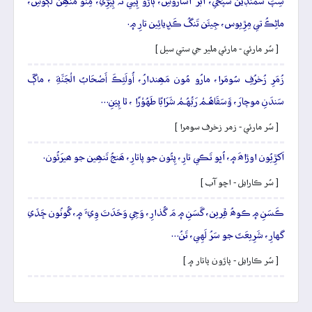
سِپَ سَمُنڊين سَپَجي، اَبُرَ آساروسِ، ٻاڙو پِيي نَہ ٻِپُڙِي، مِٺو مُنھِن لَڳوسِ،
ماڻِڪُ تي مِڙِيوس، جِيئَن تَنگُ ڪَڍِيائِين تارِ ۾.
[ سُر مارئي - مارئي ملير جي ستي سيل ]
زُمَرِ زُخرُفِ سُومَرا، مارُو مُون مَھِندارُ، أُولَئِڪَ أَصْحَابُ الْجَنَّةِ ، ماڳَ
سَندَنِ موچارَ، وَّسَقَاهُـمْ رَبُّهُـمْ شَرَابًا طَهُوْرًا ، ٿا پِيَنِ…
[ سُر مارئي - زمر زخرف سومرا ]
اَکڙِيُون اوڙاھَ ۾، اُڀو تَڪي تارِ، پِٿُون جو پاتارِ، ھَنجُ تَنھِين جو ھيرَئُون.
[ سُر ڪارايل - اڇو آب ]
ڪَسَنِ ۾ ڪوھُ ڦِرين، گَسَنِ ۾ مَ گُذارِ، وَڃِي وَحَدَتَ وِيءَ ۾، گُونُون ڇَڏي
گهارِ، شَرِيعَتَ جو سَرُ لَهِي، تَنُ…
[ سُر ڪارايل - پاڙون پاتار ۾ ]