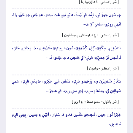
[ سُر رامڪلي - ڏھاڙي وارتا ]
جِياسُون جوڙَ ٿِي، ڏِٺُم تارِ تَرَڪُ، ھاڻي تَنِي ھَٿِ ڪِئو، ھو جَني جو حَقُ، رامُ
اُنَهَنِ روئيو، سامِي آڻِ مَ…
[ سُر رامڪلي - اڄ نہ اوطاقن ۽ جياسُون ]
سَندَڙِيانِ سِڱَڙي، ڳالِهہ ڳُجَهڙِي، مُون مارِيندِي ڪَڏِھِين، جَا وَڄائِينِ جَتَڙا،
نَہ تَنھِن نَڙَ جِھَڙِي، مُرلِيءَ کي جَنھِن ماتِ ڪِئو، نَہ…
[ سُر رامڪلي - وايون ]
سَڌَرُ شَھتِيرَنِ ۾، ڀَرَجَهلو بارِي، مَنَھَن مُنِي جَکِرو، طامِعَنِ تارِي، سَمي
سُوالِيَنِ کي، ويلھَ وِسارِي، پُڇي سي پارِي، جَي عاجِزُ…
[ سُر بلاول - سمو سلطان ۽ ابڙو ]
جَکِرا تُون جِيَين، تُنھِنجو ڪَنين مَدو مَ سُڻيان، اَکِيُنِ ۽ ھِنيَين، ٻِنِهي تارِي
تُنھِنجِي.