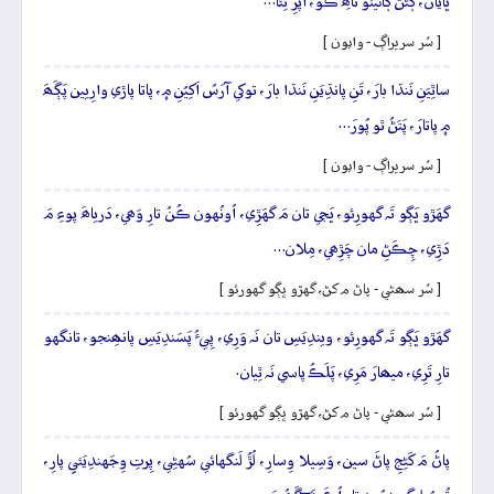
ڀايان، ڳَڻَڻَ ڳاڻيٽو ناھِ ڪو، اَپَرِ ٿِئا…
[ سُر سريراڳ - وايون ]
ساٿِيَنِ نَنڌا بارَ، تَنِ پانڌِيَنِ نَنڌا بارَ، توکي آرَسُ اَکِيُنِ ۾، پاتا پاڙي وارِيين پَڳَھَ
۾ پاتارَ، پَتَڻُ ٿو پُورَ…
[ سُر سريراڳ - وايون ]
گهَڙو ڀَڳو تَہ گهورِئو، ڀَڄي تان مَ گهَڙِي، اُونُهون ڪُنُ تارِ وَھي، دَرياھَ پوءِ مَ
دَڙِي، چِڪَڻِ مان چَڙِھي، مِلان…
[ سُر سھڻي - پاڻ م کڻ، گهڙو ڀڳو گهورئو ]
گهَڙو ڀَڳو تَہ گهورِئو، ويندِيَسِ تان نَہ وَرِي، پِيءُ پَسَندِيَسِ پانھِنجو، تانگهو
تارِ تَرِي، ميھارَ مَرِي، پَلَڪُ پاسي نَہ ٿِيان.
[ سُر سھڻي - پاڻ م کڻ، گهڙو ڀڳو گهورئو ]
پاڻُ مَ کَڻِجِ پاڻَ سين، وَسِيلا وِسارِ، لُڙُ لَنگهائي سُهڻِي، پِرتِ وِجَهندِيَئيِ پارِ،