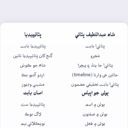
شاھ عبداللطيف ڀٽائي
ڀٽائيپيڊيا
ڀٽائيءَ بابت
ڀٽائيپيڊيا بابت
شجرو
گنج کان ڀٽائيپيڊيا تائين
ڀٽائيءَ جا پنڌ ۽ پيچرا
شاھ جو ڪوش
حالتن جي وارتا (timeline)
اردو آڊيو بڪ
ڀٽائيءَ بابت تحقيقي مضمون
مشيني وڊيوز
ٻولن جو اڀياس
اسان بابت
ٻولن ۾ اسم
ڀٽائيپيڊيا سٿ
ٻولن ۾ صفتون
لاگ بوڪ
ٻولن ۾ فعل
نويڪلائي نيم