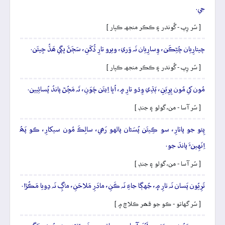
جي.
[ سُر رِپ - گُوندر ۽ ڪڪر منجهہ ڪپار ]
چيتارِيان چُڻِڪَن، وِسارِيان نَہ وَري، ويرو تارِ ڏُکَنِ، سَڄَڻَ ڀڳي ھَڏُ جِيئَن.
[ سُر رِپ - گُوندر ۽ ڪڪر منجهہ ڪپار ]
مُون کي مُون پِرِيَنِ، ٻَڌِي وِڌو تارِ ۾، اُڀا اِيئَن چَوَنِ، تَہ مَڇُڻ پاندُ پُسائِيين.
[ سُر آسا - من، گولو ۽ جنڊ ]
پِئو جو پاتارِ، سو ڪِيئَن پُسَڻان پالهو رَھي، سالِڪَ مُون سيکارِ، ڪو پَھُ
اِنَهِينءَ پاندَ جو.
[ سُر آسا - من، گولو ۽ جنڊ ]
تَرِيُون پَسان نَہ تارِ ۾، جُهڳا جاءِ نَہ ڪَنِ، مادَرِ مَلاحَنِ، ماڳِ نَہ ڍويا مَڪُڙا.
[ سُر گهاتو - ڪو جو قھر ڪلاچ ۾ ]