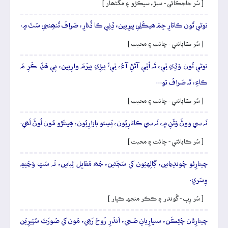
[ سُر جاجڪاڻي - سٻڙ، سيڪڙو ۽ مڱڻھار ]
توڻي تُون ڪاتارِ جِمَ ھيڪَلِي ڀيرِيين، ڏِٺِي ڪا ڏُئارِ، صَرافَ تُنھِنجي سُٽَ ۾.
[ سُر ڪاپائتي - چائت ۽ محبت ]
توڻي تُون وَڏِي ٿِي، تَہ اُٿِي آتَڻِ آءُ، ٿِيءُ ڀيڙِي ڀيرَمَ وارِيين، ٻِي ھَڏِ ڪَرِ مَ
ڪاءِ، تَہ صَرافُ تو…
[ سُر ڪاپائتي - چائت ۽ محبت ]
نَہ سي ووڻَ وَڻَنِ ۾، نَہ سي ڪاتارِيُون، پَسِئو بازارِيُون، ھِينئَڙو مُون لُوڻَ لَھي.
[ سُر ڪاپائتي - چائت ۽ محبت ]
چيتارِئو چُوندِياسِ، ڳالِهيُون کي سَڄَڻين، جُھ مُقابِل ٿِياسِ، تَہ سَڀَ وَڃَنِمِ
وِسَريِ.
[ سُر رِپ - گُوندر ۽ ڪڪر منجهہ ڪپار ]
چيتارِئان چُڻِڪَن، سنڀارِيانِ صَحِي، اَندَرِ رُوحَ رَھِي، مُون کي صُورَتَ سُپَيرِيَن