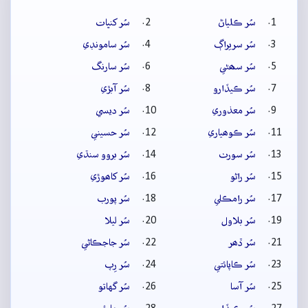
سُر ڪلياڻ
سُر کنڀات
سُر سريراڳ
سُر سامونڊي
سُر سھڻي
سُر سارنگ
سُر ڪيڏارو
سُر آبڙي
سُر معذوري
سُر ديسي
سُر ڪوھياري
سُر حسيني
سُر سورٺ
سُر بروو سنڌي
سُر راڻو
سُر کاھوڙي
سُر رامڪلي
سُر پورب
سُر بلاول
سُر ليلا
سُر ڏھر
سُر جاجڪاڻي
سُر ڪاپائتي
سُر رِپ
سُر آسا
سُر گهاتو