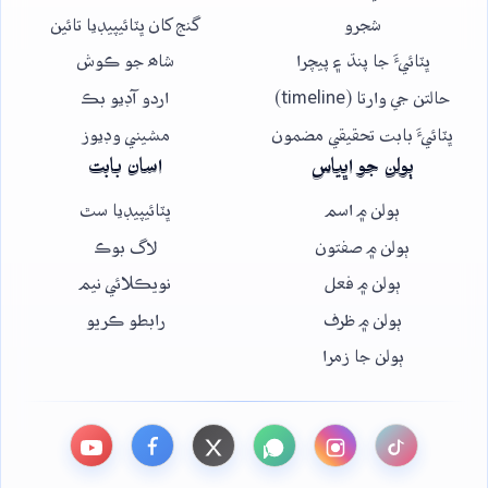
شجرو
گنج کان ڀٽائيپيڊيا تائين
ڀٽائيءَ جا پنڌ ۽ پيچرا
شاھ جو ڪوش
حالتن جي وارتا (timeline)
اردو آڊيو بڪ
ڀٽائيءَ بابت تحقيقي مضمون
مشيني وڊيوز
ٻولن جو اڀياس
اسان بابت
ٻولن ۾ اسم
ڀٽائيپيڊيا سٿ
ٻولن ۾ صفتون
لاگ بوڪ
ٻولن ۾ فعل
نويڪلائي نيم
ٻولن ۾ ظرف
رابطو ڪريو
ٻولن جا زمرا