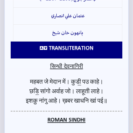
عثمان علي انصاري
ٻانهون خان شيخ
TRANSLITERATION
सिन्धी देवनागिरी
महबत जे मेदान में। कुडी॒ पउ काहे।
छडि॒ सांगो अर्वाह जो। लाहूती लाहे।
इशक़ु नांगु आहे। ख़बर खाधनि खां पई॥
ROMAN SINDHI