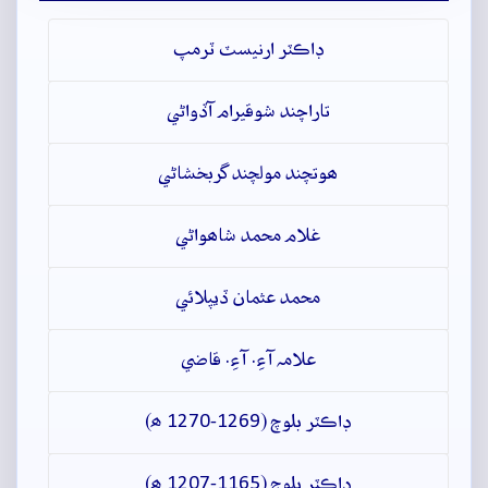
ڊاڪٽر ارنيسٽ ٽرمپ
تاراچند شوقيرام آڏواڻي
ھوتچند مولچند گربخشاڻي
غلام محمد شاھواڻي
محمد عثمان ڏيپلائي
علامہ آءِ. آءِ. قاضي
ڊاڪٽر بلوچ (1269-1270 ھ)
ڊاڪٽر بلوچ (1165-1207 ھ)