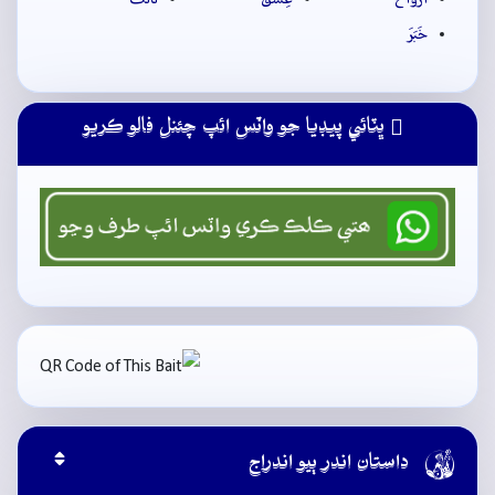
خَبَرَ
ڀٽائي پيڊيا جو واٽس ائپ چئنل فالو ڪريو

داستان اندر ٻيو اندراج