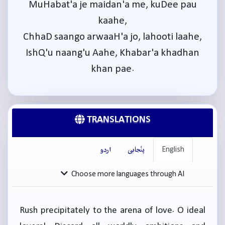
MuHabat'a je maidan'a me, kuDee pau
kaahe,
ChhaD saango arwaaH'a jo, lahooti laahe,
IshQ'u naang'u Aahe, Khabar'a khadhan
khan pae.
TRANSLATIONS
English
پنْجابی
اردو
Choose more languages through AI
Rush precipitately to the arena of love. O ideal