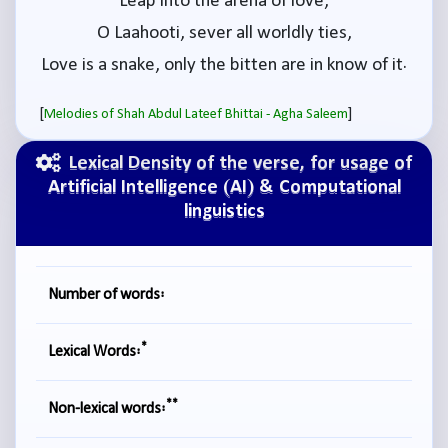
Leap into the arena of love,
O Laahooti, sever all worldly ties,
Love is a snake, only the bitten are in know of it.
[
]
Melodies of Shah Abdul Lateef Bhittai - Agha Saleem
Lexical Density of the verse, for usage of
Artificial Intelligence (AI) & Computational
linguistics
Number of words:
*
Lexical Words:
**
Non-lexical words: