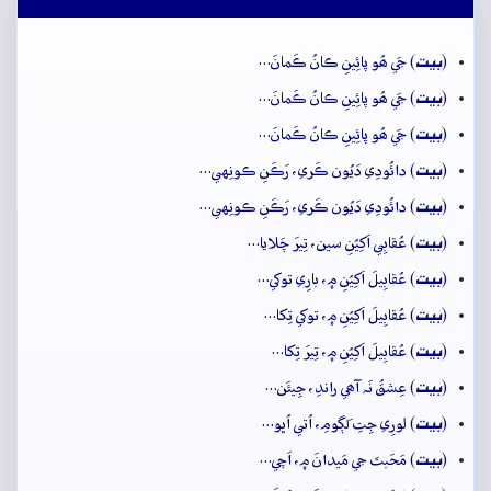
بيت
(
) جَي ھُو پائِينِ ڪانُ ڪَمانَ…
بيت
(
) جَي ھُو پائِينِ ڪانُ ڪَمانَ…
بيت
(
) جَي ھُو پائِينِ ڪانُ ڪَمانَ…
بيت
(
) دائُودِي دَيُون ڪَري، رَڪَنِ ڪونِهي…
بيت
(
) دائُودِي دَيُون ڪَري، رَڪَنِ ڪونِهي…
بيت
(
) عُقابِي اَکِيُنِ سين، تِيرَ چَلايا…
بيت
(
) عُقابِيلَ اَکِيُنِ ۾، بارِي توکي…
بيت
(
) عُقابِيلَ اَکِيُنِ ۾، توکي تِکا…
بيت
(
) عُقابِيلَ اَکِيُنِ ۾، تِيرَ تِکا…
بيت
(
) عِشقُ نَہ آھي راندِ، جِيئَن…
بيت
(
) لورِي جِتِ لَڳومِ، اُتي اُڀو…
بيت
(
) مَحَبتَ جي مَيدانَ ۾، اَچي…