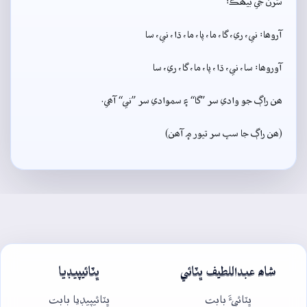
سُرن جي بيھڪ:
آروھا: ني، ري، گا، ما، پا، ما، ڌا، ني، سا
آوروھا: سا، ني، ڌا، پا، ما، گا، ري، سا
ھن راڳ جو وادي سر ”گا“ ۽ سموادي سر ”ني“ آھي.
(ھن راڳ جا سڀ سر تيور ۾ آھن)
شاھ عبداللطيف ڀٽائي
ڀٽائيپيڊيا
ڀٽائيءَ بابت
ڀٽائيپيڊيا بابت