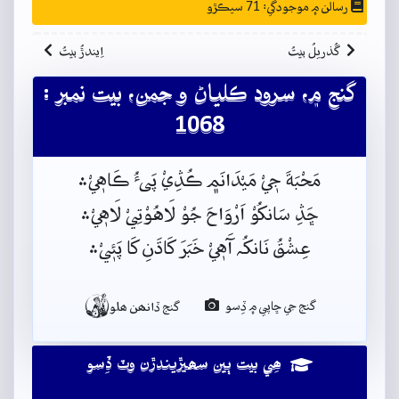
رسالن ۾ موجودگي: 71 سيڪڙو
گُذريلُ بيتُ
اِيندڙُ بيتُ
گنج ۾، سرود ڪلياڻ و جمن، بيت نمبر :
1068
مَحْبَةَ جٖيْ مَيْدَانَم﮼ ڪُڎِيْ پَىءُ ڪَاهٖيْ﮶
ڇَڎِ سَانکُوْ اَرْوَاحَ جُوْ لَاهُوْتِيْ لَاهٖيْ﮶
عِشْقُ نَانکُہ آَهٖيْ خَبَرَ کَاڌَنِ کَا پَئٖيْ﮶

گنج جي ڇاپي ۾ ڏِسو
گنج ڏانھن ھلو
ھِي بيت ٻين سھيڙيندڙن وٽ ڏِسو