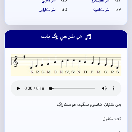
سُر ڪيڏارو
سُر مارئي
سُر ڪاموڏ
سُر ڪارايل
ھِن سُر جي راڳ بابت
يمن ڪلياڻ: شاستري سنگيت جو ھڪ راڳ
ٺاٺ: ڪلياڻ