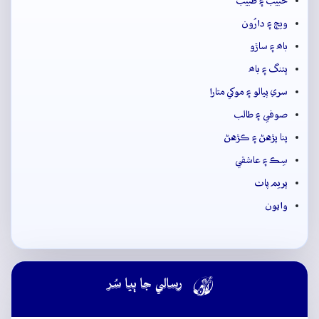
حبيب ۽ طبيب
ويڄ ۽ دارُون
باھ ۽ ساڙو
پتنگ ۽ باھ
سري پيالو ۽ موکي متارا
صوفي ۽ طالب
پنا پڙهڻ ۽ ڪڙهڻ
سِڪ ۽ عاشقي
پريم پاٺ
وايون

رسالي جا ٻيا سُر