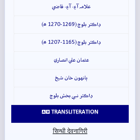
علامہ آءِ. آءِ. قاضي
ڊاڪٽر بلوچ (1269-1270 ھ)
ڊاڪٽر بلوچ (1165-1207 ھ)
عثمان علي انصاري
ٻانهون خان شيخ
ڊاڪٽر نبي بخش بلوچ
TRANSLITERATION
सिन्धी देवनागिरी