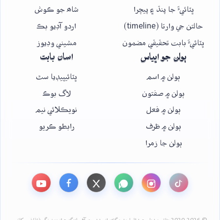
ڀٽائيءَ جا پنڌ ۽ پيچرا
شاھ جو ڪوش
حالتن جي وارتا (timeline)
اردو آڊيو بڪ
ڀٽائيءَ بابت تحقيقي مضمون
مشيني وڊيوز
ٻولن جو اڀياس
اسان بابت
ٻولن ۾ اسم
ڀٽائيپيڊيا سٿ
ٻولن ۾ صفتون
لاگ بوڪ
ٻولن ۾ فعل
نويڪلائي نيم
ٻولن ۾ ظرف
رابطو ڪريو
ٻولن جا زمرا