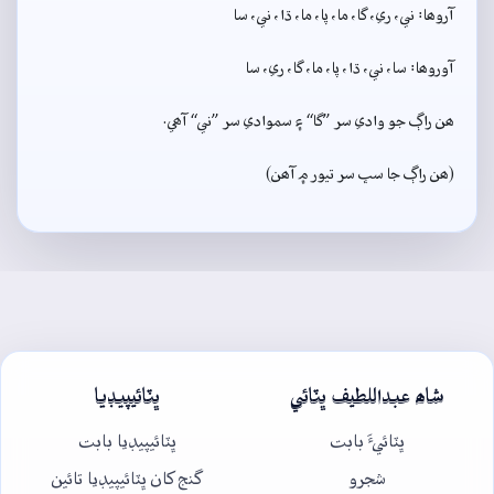
آروھا: ني، ري، گا، ما، پا، ما، ڌا، ني، سا
آوروھا: سا، ني، ڌا، پا، ما، گا، ري، سا
ھن راڳ جو وادي سر ”گا“ ۽ سموادي سر ”ني“ آھي.
(ھن راڳ جا سڀ سر تيور ۾ آھن)
شاھ عبداللطيف ڀٽائي
ڀٽائيپيڊيا
ڀٽائيءَ بابت
ڀٽائيپيڊيا بابت
شجرو
گنج کان ڀٽائيپيڊيا تائين