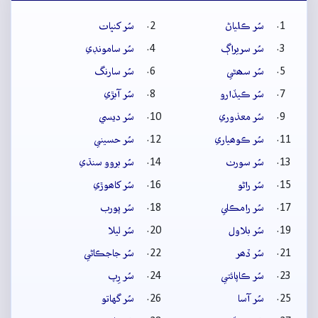
سُر ڪلياڻ
سُر کنڀات
سُر سريراڳ
سُر سامونڊي
سُر سھڻي
سُر سارنگ
سُر ڪيڏارو
سُر آبڙي
سُر معذوري
سُر ديسي
سُر ڪوھياري
سُر حسيني
سُر سورٺ
سُر بروو سنڌي
سُر راڻو
سُر کاھوڙي
سُر رامڪلي
سُر پورب
سُر بلاول
سُر ليلا
سُر ڏھر
سُر جاجڪاڻي
سُر ڪاپائتي
سُر رِپ
سُر آسا
سُر گهاتو