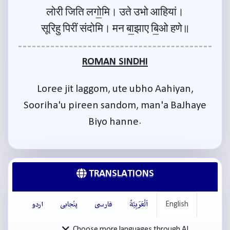
लोरी जिति लगो॒मि। उते उभो आहियां।
सूरिहु पिरीं संदोमि। मन बा॒झाए बि॒ओ हणे॥
ROMAN SINDHI
Loree jit laggom, ute ubho Aahiyan,
Sooriha'u pireen sandom, man'a BaJhaye
Biyo hanne.
TRANSLATIONS
English
اَلْعَرَبِيَّةُ
فارسی
پنْجابی
اردو
Choose more languages through AI