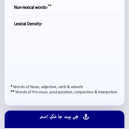
**
Non-lexical words:
Lexical Density:
*
Words of Noun, adjective, verb & adverb
**
Words of Pro-noun, post-position, conjunction & interjection
ھِن بيت جا مُکيہ اِسم