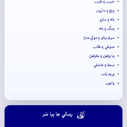
حبيب ۽ طبيب
ويڄ ۽ دارُون
باھ ۽ ساڙو
پتنگ ۽ باھ
سري پيالو ۽ موکي متارا
صوفي ۽ طالب
پنا پڙهڻ ۽ ڪڙهڻ
سِڪ ۽ عاشقي
پريم پاٺ
وايون

رسالي جا ٻيا سُر