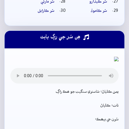
سُر ڪيڏارو
سُر مارئي
سُر ڪاموڏ
سُر ڪارايل
ھِن سُر جي راڳ بابت
يمن ڪلياڻ: شاستري سنگيت جو ھڪ راڳ
ٺاٺ: ڪلياڻ
سُرن جي بيھڪ: