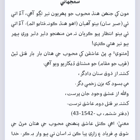
سمجهاڻي
مون کي جنھن هنڌ محبوب جو پھريون تير لڳو آهي، آءٌ اتي
ئي (صبر سان) بيٺو آهيان (اهو هنڌ ڪونہ مَٽايو اٿم). آءٌ اتي
ئي بيٺو انتظار پيو ڪريان تہ من منھنجو دلير دلبر وري ٻيهر
ٻيو تير هڻي ڪڍي!
[مثنويءَ ۾ پڻ عاشقن کي محبوب جي هٿان بار بار قتل ٿيڻ
(قرب جو مقام) جو مشتاق ڏيکاريو ويو آهي.
کشتہ از ذوق سنان دادگر،
مي بسود که بزن زخمي دگر.
والله از عشق وجود جان پرست،
کشتہ بر قتل دوم عاشق ترست.
(دفتر ششم، ب -1542-43)
معنيٰ: اهي ڪٺل عاشق پنھنجي محبوب جي هٿان مرڻ جي
شوق ۾ فرياد ۽ زاري پيا ڪن تہ اسان تي ٻيو وار بہ ڪر. خدا