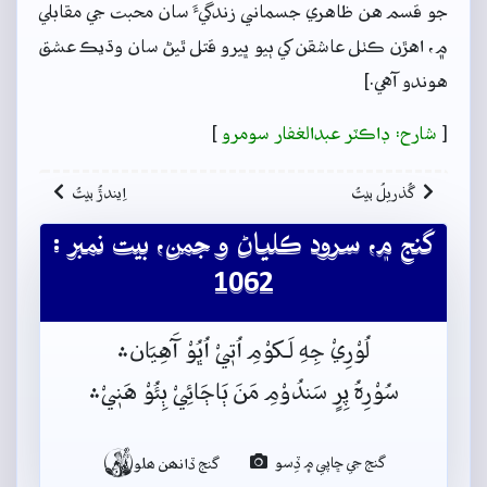
جو قسم هن ظاهري جسماني زندگيءَ سان محبت جي مقابلي
۾، اهڙن ڪٺل عاشقن کي ٻيو ڀيرو قتل ٿيڻ سان وڌيڪ عشق
هوندو آهي.]
[
شارح: ڊاڪٽر عبدالغفار سومرو
]
گُذريلُ بيتُ
اِيندڙُ بيتُ
گنج ۾، سرود ڪلياڻ و جمن، بيت نمبر :
1062
لُوْرِيْ جِهِ لَـکوْمِ اُتٖيْ اُڀُوْ آَهِيَان﮶
سُوْرِہُ پِرٍ سَندُوْمِ مَنَ ٻَاڄَائِيْ ٻِئُوْ هَنٖيْ﮶

گنج جي ڇاپي ۾ ڏِسو
گنج ڏانھن ھلو