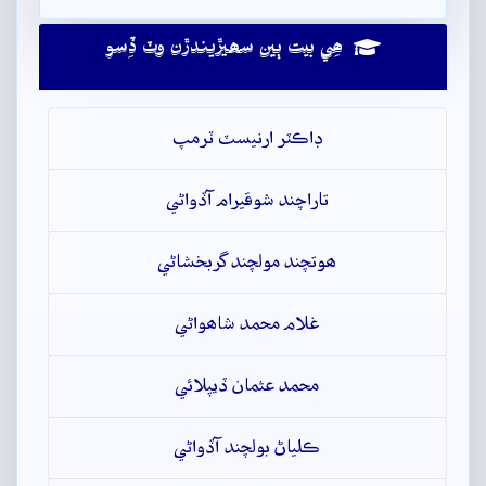
ھِي بيت ٻين سھيڙيندڙن وٽ ڏِسو
ڊاڪٽر ارنيسٽ ٽرمپ
تاراچند شوقيرام آڏواڻي
ھوتچند مولچند گربخشاڻي
غلام محمد شاھواڻي
محمد عثمان ڏيپلائي
ڪلياڻ بولچند آڏواڻي