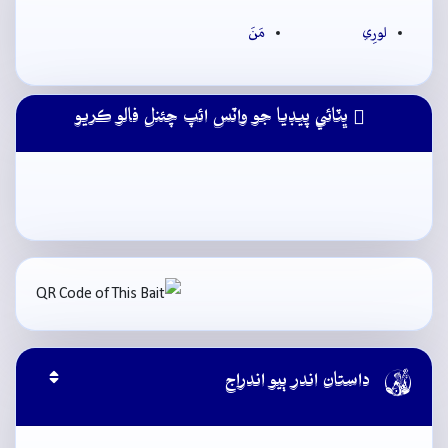
لورِي
مَنَ
ڀٽائي پيڊيا جو واٽس ائپ چئنل فالو ڪريو

داستان اندر ٻيو اندراج