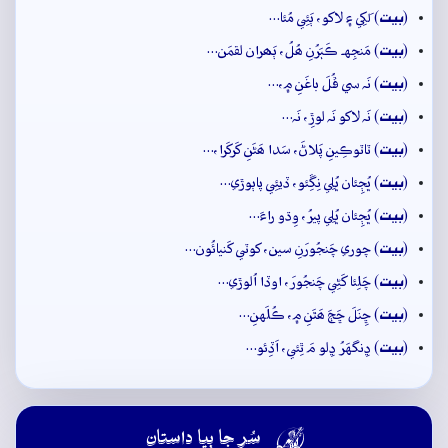
بيت
(
) لَکِي ۽ لاکو، ٻَئِي مُئا…
بيت
(
) مَنجِهہ ڪَٻَرُنِ ھُلُ، ٻَھران لقمَن…
بيت
(
) نَہ سي ڦُلَ باغَنِ ۾،…
بيت
(
) نَہ لاکو نَہ لوڙِ، نَہ…
بيت
(
) ٽاٽوڪِينِ پَلاڻَ، سَدا ھَڻَنِ کَرکَرا،…
بيت
(
) ڀُڄِئان ڀُلِي نِڱِئو، ڏيئِي پاٻوڙي…
بيت
(
) ڀُڄِئان ڀُلِي پيرُ، وِڌو راءَ…
بيت
(
) چوري چَنجُورَنِ سين، کوٽي کَنيائُون…
بيت
(
) چَلِئا کَڻِي چَنجُورَ، اوڏا اُلوڙي…
بيت
(
) ڇِنَلَ ڇَڄَ ھَٿَنِ ۾، ڪُلَهنِ…
بيت
(
) ڍِنگهَرُ ڍِلو مَ ٿِئي، اَڏِئو…

سُر جا ٻيا داستان