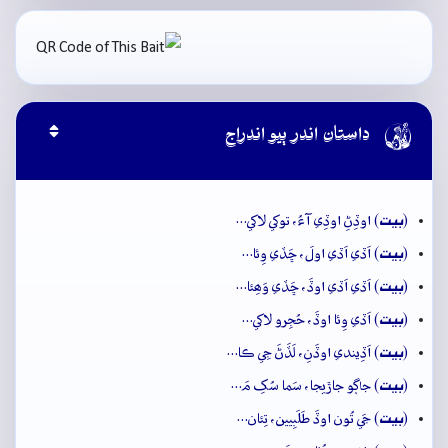

داستان اندر ٻيو اندراج
بيت
(
) اوڏِڻِ اوڏِي آءُ، توکي لاکي…
بيت
(
) اَڏي اَڏي اولَ، ڇَڏي وِئا…
بيت
(
) اَڏي اَڏي اوڏَ، ڇَڏي وَھِئا…
بيت
(
) اَڏي وِئا اوڏَ، حُجِرو لاکي…
بيت
(
) اَڏِيندي اوڏَنِ، لَڏَڻَ جِي ڪا…
بيت
(
) جاڳو جاڙيجا، سَما سُکِ مَ…
بيت
(
) جَي تُون اوڏَ طَلَبِيين، تِئان…