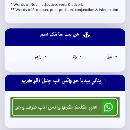
*
Words of Noun, adjective, verb & adverb
**
Words of Pro-noun, post-position, conjunction & interjection
ھِن بيت جا مُکيہ اِسم
ڦيرُ
راڻا
راڄِيا
ڀٽائي پيڊيا جو واٽس ائپ چئنل فالو ڪريو