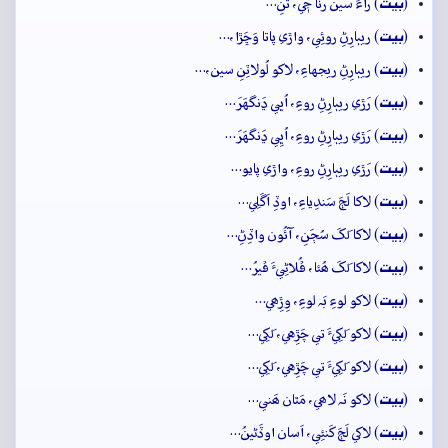
بيت
(
) راءَ سين رُٺا جٖي، تَنِ…
بيت
(
) ريٻارِڻِ روئِي، واڙي پاتا وَڇَڙا،…
بيت
(
) ريٻارِڻِ ريجهاءِ، لاکو لُولاٽِنِ سين،…
بيت
(
) رَڙي ريٻارِڻِ روءِ، اُڀي ڍَنگهَرَ…
بيت
(
) رَڙي ريٻارِڻِ روءِ، اُڀِي ڍَنگهَرَ…
بيت
(
) رَڙي ريٻارِڻِ روءِ، واڙي پايو…
بيت
(
) لاکا لَڄَ سَندِياءِ، اوڏِ اَگَلِي…
بيت
(
) لاکا لَکَ سُڄَنِ، آئُون واڏِڻِ…
بيت
(
) لاکا لَکَ ھُئا، ڦُلاڻِيءَ ڦيرُ…
بيت
(
) لاکو لوءِ بَہ لوءِ، وِڙِھي…
بيت
(
) لاکو لَکِيءَ تي چَڙِهي، لَکِي…
بيت
(
) لاکو لَکِيءَ تي چَڙِهي، لَکِي…
بيت
(
) لاکو نَہ لاھي، مَٿان ھَني…
بيت
(
) لاکي لَڄَ کَنئِي، اَسان اوڏَڻينُ…