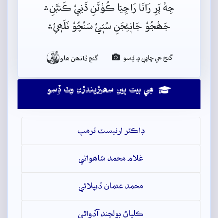
جِهْ پَرِ رَانَا رَاڃِيَا ڪُوْٽَنِ ڌَنِيْ ڪَنبَّنِ﮶
جَھْجُوْ جَانٖيْجَنِ سُتٖيْ سَنْچُوْ نَلَھٖيْ﮶

گنج جي ڇاپي ۾ ڏِسو
گنج ڏانھن ھلو
ھِي بيت ٻين سھيڙيندڙن وٽ ڏِسو
ڊاڪٽر ارنيسٽ ٽرمپ
غلام محمد شاھواڻي
محمد عثمان ڏيپلائي
ڪلياڻ بولچند آڏواڻي