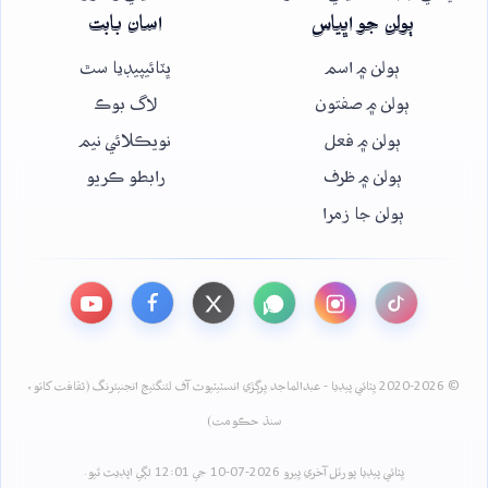
ٻولن جو اڀياس
اسان بابت
ٻولن ۾ اسم
ڀٽائيپيڊيا سٿ
ٻولن ۾ صفتون
لاگ بوڪ
ٻولن ۾ فعل
نويڪلائي نيم
ٻولن ۾ ظرف
رابطو ڪريو
ٻولن جا زمرا
© 2020-2026 ڀٽائي پيڊيا - عبدالماجد ڀرڳڙي انسٽيٽيوٽ آف لئنگئيج انجنيئرنگ (ثقافت کاتو،
سنڌ حڪومت)
ڀٽائي پيڊيا پورٽل آخري ڀيرو 2026-07-10 جي 12:01 لڳي اپڊيٽ ٿيو.