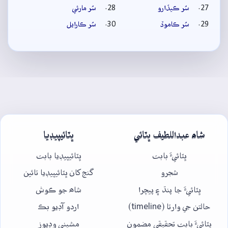
سُر ڪيڏارو
سُر مارئي
سُر ڪاموڏ
سُر ڪارايل
شاھ عبداللطيف ڀٽائي
ڀٽائيپيڊيا
ڀٽائيءَ بابت
ڀٽائيپيڊيا بابت
شجرو
گنج کان ڀٽائيپيڊيا تائين
ڀٽائيءَ جا پنڌ ۽ پيچرا
شاھ جو ڪوش
حالتن جي وارتا (timeline)
اردو آڊيو بڪ
ڀٽائيءَ بابت تحقيقي مضمون
مشيني وڊيوز