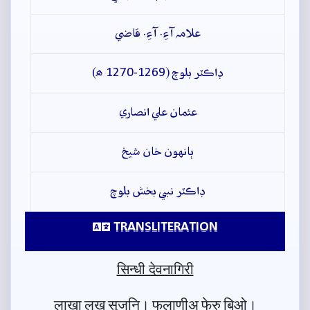
علامہ آءِ. آءِ. قاضي
ڊاڪٽر بلوچ (1269-1270 ھ)
عثمان علي انصاري
ٻانهون خان شيخ
ڊاڪٽر نبي بخش بلوچ
TRANSLITERATION
सिन्धी देवनागिरी
लाखा लख सुज॒नि। फुलाणीअ फेरु बि॒ओ।