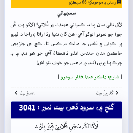
رسالن ۾ موجودگي: 66 سيڪڙو
سمجهاڻي
لاکي نالي سان ٻيا بہ ڪيترائي هوندا، پر ڦُلاڻيءَ (لاکو پٽ ڦُل
جو) جو نمونو انوکو آهي. هن کان ننڍا وڏا راڻا ۽ راجا تہ ٺهيو
پر ڪوٽن ۽ قلعن جا مالڪ بہ ڪنبن ٿا. ڪڇ جي جاڙيجن
حاڪمن مٿان سندس ايڏو ڏهڪاءُ آهي جو هو ننڊ ۾ بہ
ڇرڪ پيا ڀرين (ننڊ ۾ بہ هنن جو خوف نٿو لھي)
[
شارح: ڊاڪٽر عبدالغفار سومرو
]
گُذريلُ بيتُ
اِيندڙُ بيتُ
گنج ۾، سرود ڏھر، بيت نمبر : 3041
لَاکَا لَکَہ سُڃَنِ ڤُلَانِيَ ڤٖيْرُ ٻِئُوْ﮶