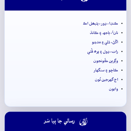
ڪنڊا، ڍور، پٽيھل اڪ
نانءُ، ٻاجهہ ۽ ڪانڌ
اڱڻ، ڌڻي ۽ مدينو
رات، ڍول ۽ پرھ ڦُٽي
وڳرين ڪُونجون
ڪاڇو ۽ سنگهار
اڄ گهرجين تُون
وايون

رسالي جا ٻيا سُر