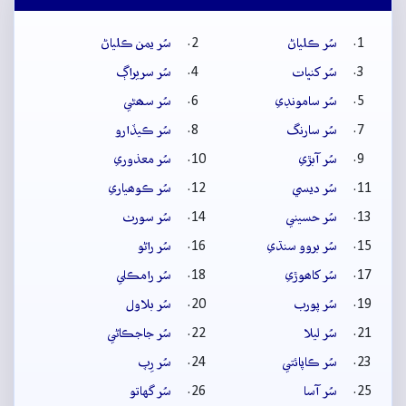
سُر ڪلياڻ
سُر يمن ڪلياڻ
سُر کنڀات
سُر سريراڳ
سُر سامونڊي
سُر سھڻي
سُر سارنگ
سُر ڪيڏارو
سُر آبڙي
سُر معذوري
سُر ديسي
سُر ڪوھياري
سُر حسيني
سُر سورٺ
سُر بروو سنڌي
سُر راڻو
سُر کاھوڙي
سُر رامڪلي
سُر پورب
سُر بلاول
سُر ليلا
سُر جاجڪاڻي
سُر ڪاپائتي
سُر رِپ
سُر آسا
سُر گهاتو