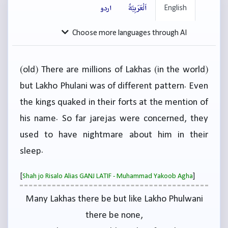
English
اَلْعَرَبِيَّةُ
اردو
Choose more languages through AI
(old) There are millions of Lakhas (in the world)
but Lakho Phulani was of different pattern. Even
the kings quaked in their forts at the mention of
his name. So far jarejas were concerned, they
used to have nightmare about him in their
sleep.
[
]
Shah jo Risalo Alias GANJ LATIF - Muhammad Yakoob Agha
Many Lakhas there be but like Lakho Phulwani
there be none,