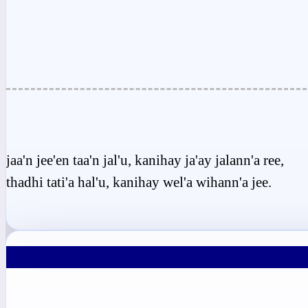
jaa'n jee'en taa'n jal'u, kanihay ja'ay jalann'a ree,
thadhi tati'a hal'u, kanihay wel'a wihann'a jee.