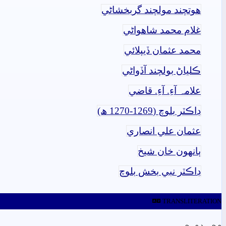
ھوتچند مولچند گربخشاڻي
غلام محمد شاھواڻي
محمد عثمان ڏيپلائي
ڪلياڻ بولچند آڏواڻي
علامہ آءِ. آءِ. قاضي
ڊاڪٽر بلوچ (1269-1270 ھ)
عثمان علي انصاري
ٻانهون خان شيخ
ڊاڪٽر نبي بخش بلوچ
TRANSLITERATION