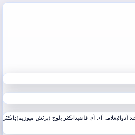
د آڏواڻي
علامہ آءِ. آءِ. قاضي
ڊاڪٽر بلوچ (برٽش ميوزيم)
ڊاڪٽر