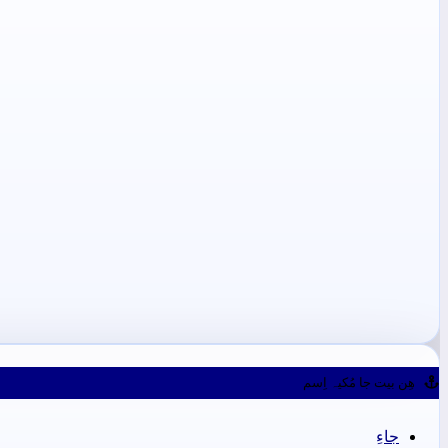
ھِن بيت جا مُکيہ اِسم
جاءِ