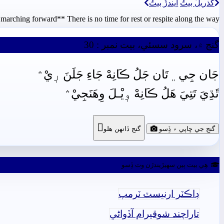
گُذريلُ بيتُ
اِيندڙُ بيتُ
marching forward** There is no time for rest or respite along the way**
گنج ۾، سرود سسئي، بيت نمبر : 30
جَان جِي﮼ تَان جَلُ ڪَانِهْ جَاءِ جَلَنَ رٖيْ﮶
ٿَڌِيَ تَتِيَ هَلُ ڪَانِهْ وٖيْـلَ وِهَنَجِيْ﮶

گنج جي ڇاپي ۾ ڏِسو
گنج ڏانھن ھلو
ھِي بيت ٻين سھيڙيندڙن وٽ ڏِسو
ڊاڪٽر ارنيسٽ ٽرمپ
تاراچند شوقيرام آڏواڻي