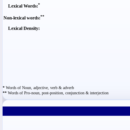
*
Lexical Words:
**
Non-lexical words:
Lexical Density:
*
Words of Noun, adjective, verb & adverb
**
Words of Pro-noun, post-position, conjunction & interjection