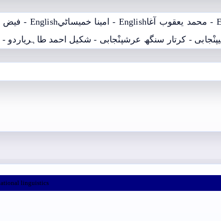
 آغا
English - امينا خميساڻي
English - فيض محمد کوسو
پنْجابی - کرتار سنگھ عرش
پنْجابی - شکیل احمد طاہری
اردو - 
ational linguistics