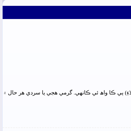
ءِ) ٻي ڪا واھ ئي ڪانهي. گرمي هجي يا سردي هر حال ۾