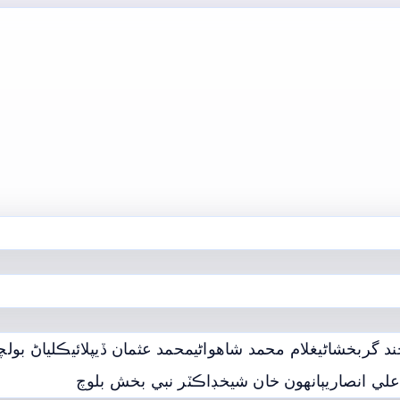
ند گربخشاڻي
غلام محمد شاھواڻي
محمد عثمان ڏيپلائي
ڪلياڻ بولچن
لي انصاري
ٻانهون خان شيخ
ڊاڪٽر نبي بخش بلوچ