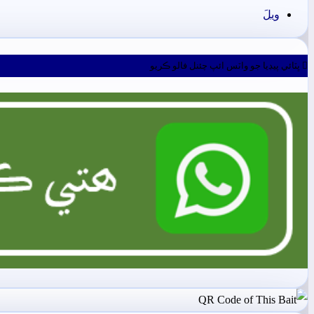
ويلَ
ڀٽائي پيڊيا جو واٽس ائپ چئنل فالو ڪريو