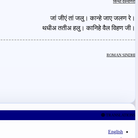
सिन्धी देवनागिरी
जां जीएं तां जलु। कान्हे जाए जलण रे।
थधीअ ततीअ हलु। कानिहे वैल विहण जी।
ROMAN SINDHI
TRANSLATIONS
English