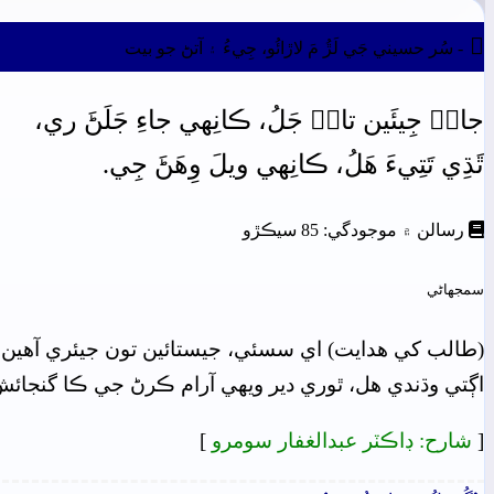

- سُر حسيني جَي لَڙُ مَ لاڙائُو، جِيءُ ۽ آتڻ جو بيت
جانۡ
جِيئَين
تانۡ
جَلُ،
ڪانِهي
جاءِ
جَلَڻَ
ري،
ٿَڌِي
تَتِيءَ
ھَلُ،
ڪانِهي
ويلَ
وِھَڻَ
جِي.
رسالن ۾ موجودگي: 85 سيڪڙو
سمجهاڻي
(طالب کي هدايت) اي سسئي، جيستائين تون جيئري آهين ت
اڳتي وڌندي هل، ٿوري دير ويھي آرام ڪرڻ جي ڪا گنجائ
[
شارح: ڊاڪٽر عبدالغفار سومرو
]