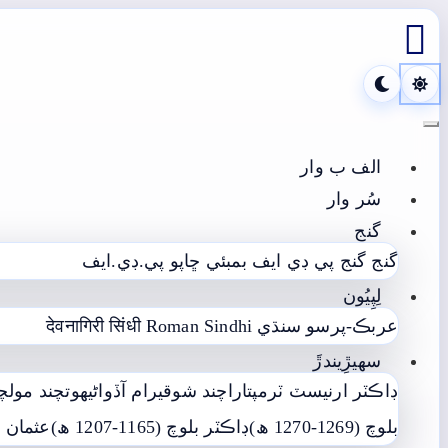

Toggle navigation
الف ب وار
سُر وار
گنج
گنج
گنج پي ڊي ايف
بمبئي ڇاپو پي.ڊي.ايف
لِپِيُون
عربڪ-پرسو سنڌي
Roman Sindhi
देवनागिरी सिंधी
سھيڙِيندڙَ
ڊاڪٽر ارنيسٽ ٽرمپ
تاراچند شوقيرام آڏواڻي
ھوتچند مولچ
بلوچ (1269-1270 ھ)
ڊاڪٽر بلوچ (1165-1207 ھ)
عثمان ع