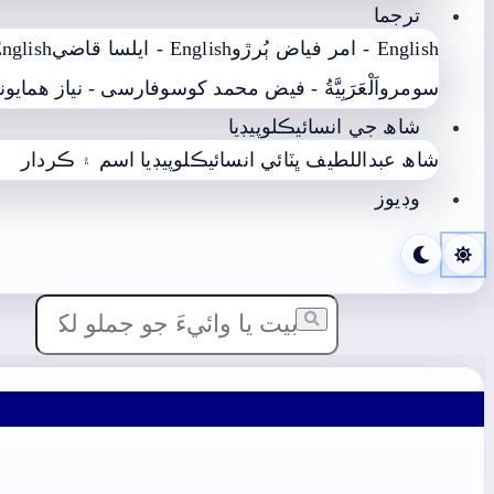
ترجما
English - امر فياض ٻُرڙو
English - ايلسا قاضي
English - محمد يعقوب
سومرو
اَلْعَرَبِيَّةُ - فيض محمد کوسو
فارسی - نياز ھمايوني
شاھ جي انسائيڪلوپيڊيا
شاھ عبداللطيف ڀٽائي انسائيڪلوپيڊيا
اسم ۽ ڪردار
وڊيوز