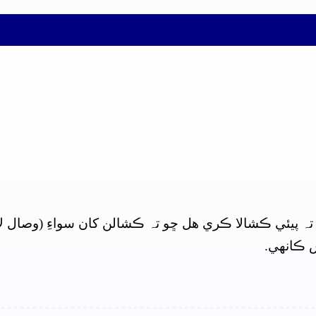
ہ پيئي ڪشالا ڪري هل ڇو تہ ڪشالن کان سواءِ (وصال لا
ش ڪانهي.