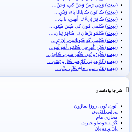
بيت
(
) وَڃِي رَسُ وَڃَڻَ کي، وَڃَڻُ…
بيت
(
) ڪا تُون ڪانِيۡ پاءِ، وَنِيُنِ…
بيت
(
) ڪافِرُ ٿِيءُ تَہ اُبَھين، بابَ…
بيت
(
) ڪَلمي مُون کي ڪِينَ ڪِئو،…
بيت
(
) ڪَلمُو پَڙَهان تَہ ڪافِرُ ٿِيان،…
بيت
(
) ڪَلِمي گو ڪوٺائِيين، اِنَ پَرِ…
بيت
(
) ڪَنِ گُهرِجي ڪَلمُو، لَغوَ لَھوَ…
بيت
(
) ڪُوڙو تُون ڪُفُرَ سين، ڪافِرُ…
بيت
(
) ڳاڙِھو ئِي ڳاڙِھو، ڪارو پَسَنِ…
بيت
(
) ھَٿَنِ سين حاجَ ڪَرِ، نيڻَنِ…

سُر جا ٻيا داستان
آئون، تُون، روزا نمازُون
نيراني اکڙيون
مجازي مام
کَرُ ۽ حوصلو حيرت
پاڻ پردو پاڻ