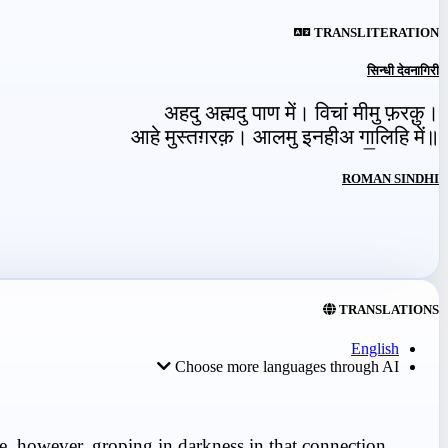
TRANSLITERATION
सिन्धी देवनागिरी
अहदु अह्मदु पाण में। विचां मीमु फ़रक़ु।
आहे मुस्तग़रक़। आलमु इनहीअ गा॒लिहि में॥
ROMAN SINDHI
TRANSLATIONS
English
Choose more languages through AI
e, however, groping in darkness in that connection.