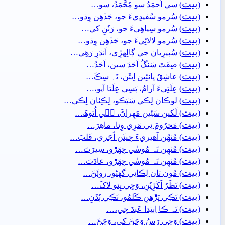
بيت
(
) سي اَحمَدُ سو مُحَّمَدُ، سو…
بيت
(
) سُرمو سُفيدِيءَ جو، جَڏھِن وِڌو…
بيت
(
) سُرمو سِياھِيءَ جو، رَنُنِ کي…
بيت
(
) سُرمو لالائِيءَ جو، جَڏھِن وِڌو…
بيت
(
) سُپيرِيان جي ڳالِهڙِي، اَندَرِ رَھِي…
بيت
(
) صِفَتَ سَنگُ اَحَدَ سين، اَحَدُ…
بيت
(
) عاشِقُ ڀانئِين اِيئَن، تَہ سِڪَ…
بيت
(
) عِلَتِيءَ آرامُ، پَسِي عِلَتا آيو،…
بيت
(
) لوڪان لِڪي سَڀَڪو، لِڪِئان لِڪي…
بيت
(
) لَکين سَئِين مَھِراڻَ، جٖي اُتوھَ…
بيت
(
) مَحرُومَ ئِي مَرِي وِئا، ماھِرَ…
بيت
(
) مُنھُن آھيريءَ جِيئَن اُجَري، قَلبَ…
بيت
(
) مُنھِن تَہ مُوسٰي جِھَڙو، سِيرَتَ…
بيت
(
) مُنھِن تَہ مُوسٰي جِھَڙو، عادَتَ…
بيت
(
) مُون تان لِڪائِي گهَڻو، روئَڻَ…
بيت
(
) نَظَرُ اَکَڙِيُنِ، وَڃِي پِئو لاکَ…
بيت
(
) نَڪِي پَڙَهنِ ڪَلمُو، نَڪِي ٻُڌَنِ…
بيت
(
) نَہ ڪا اِبتِدا عَبدَ جِي،…
بيت
(
) وَڃِي رَسُ وَڃَڻَ کي، وَڃَڻَ…