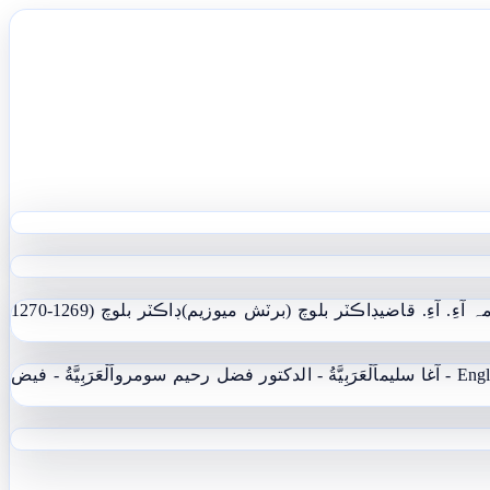
ہ آءِ. آءِ. قاضي
ڊاڪٽر بلوچ (برٽش ميوزيم)
ڊاڪٽر بلوچ (1269-1270
 - آغا سليم
اَلْعَرَبِيَّةُ - الدکتور فضل رحیم سومرو
اَلْعَرَبِيَّةُ - فيض