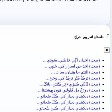

داستان اندر ٻيو اندراج
بيت
(
) اَحَدان اَڳي جَا ھُئِي، سُوڌِي…
بيت
(
) اَحَدَ جي اِسرارَ کي، جُنبِي…
بيت
(
) اَلتِيَمِ جا ھِنيان، سا نَہ…
بيت
(
) تَرَڪُ ڪَرِ تَرَڪَ کي، وَڃَڻَ…
بيت
(
) جٖي ڪِيڙِيءَ ڀَرِ ڪَنبَنِ، نانگَ…
بيت
(
) دوزَخُ دِلِ قَبُولِئو، مُون بِهِشتَنِئا…
بيت
(
) ديکِيندي دِيدارَ کي، ڪُلَ سُڃاتو…
بيت
(
) ديکِيندي دِيدارَ کي، ڪُلَ سُڃاتو…
بيت
(
) ديکِيندي دِيدارَ کي، ڪِينَ سُڃاتو…