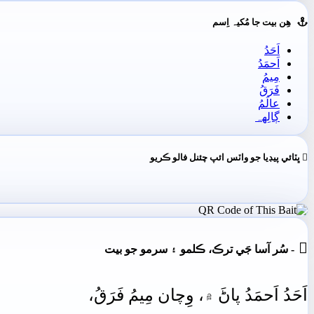
ھِن بيت جا مُکيہ اِسم
اَحَدُ
اَحمَدُ
مِيمُ
فَرَقُ
عالَمُ
ڳالِهہ
ڀٽائي پيڊيا جو واٽس ائپ چئنل فالو ڪريو

- سُر آسا جَي ترڪ، ڪلمو ۽ سرمو جو بيت
اَحَدُ
اَحمَدُ
پاڻَ
۾،
وِچان
مِيمُ
فَرَقُ،