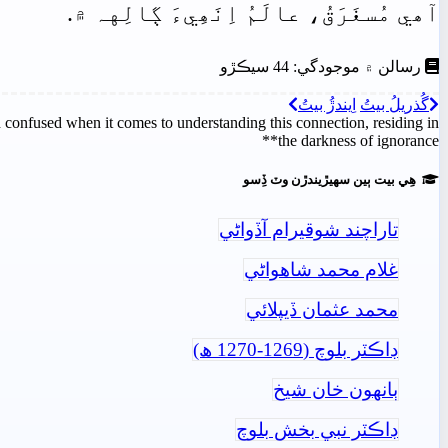
آھي
مُسغَرَقُ،
عالَمُ
اِنَھِيءَ
ڳالِهہ
۾.
رسالن ۾ موجودگي: 44 سيڪڙو
گُذريلُ بيتُ
اِيندڙُ بيتُ
 confused when it comes to understanding this connection, residing in
the darkness of ignorance**
ھِي بيت ٻين سھيڙيندڙن وٽ ڏِسو
تاراچند شوقيرام آڏواڻي
غلام محمد شاھواڻي
محمد عثمان ڏيپلائي
ڊاڪٽر بلوچ (1269-1270 ھ)
ٻانهون خان شيخ
ڊاڪٽر نبي بخش بلوچ