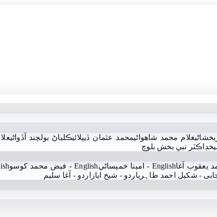
بخشاڻي
غلام محمد شاھواڻي
محمد عثمان ڏيپلائي
ڪلياڻ بولچند آڏواڻي
علام
يخ
ڊاڪٽر نبي بخش بلوچ
English - امينا خميساڻي
English - فيض محمد کوسو
English
جابی - شکیل احمد طاہری
اردو - شيخ اياز
اردو - آغا سليم