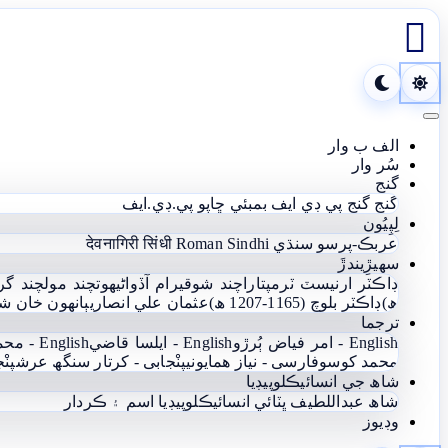

Toggle navigation
الف ب وار
سُر وار
گنج
گنج
گنج پي ڊي ايف
بمبئي ڇاپو پي.ڊي.ايف
لِپِيُون
عربڪ-پرسو سنڌي
Roman Sindhi
देवनागिरी सिंधी
سھيڙِيندڙَ
ڊاڪٽر ارنيسٽ ٽرمپ
تاراچند شوقيرام آڏواڻي
ھوتچند مولچند گر
ھ)
ڊاڪٽر بلوچ (1165-1207 ھ)
عثمان علي انصاري
ٻانهون خان ش
ترجما
English - امر فياض ٻُرڙو
English - ايلسا قاضي
English - محمد يعقوب آغا
محمد کوسو
فارسی - نياز ھمايوني
پنْجابی - کرتار سنگھ عرش
پنْ
شاھ جي انسائيڪلوپيڊيا
شاھ عبداللطيف ڀٽائي انسائيڪلوپيڊيا
اسم ۽ ڪردار
وڊيوز