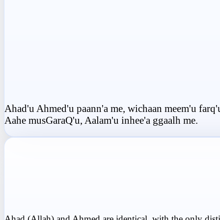
Ahad'u Ahmed'u paann'a me, wichaan meem'u farq'
Aahe musGaraQ'u, Aalam'u inhee'a ggaalh me.
Ahad (Allah) and Ahmed are identical, with the only dist