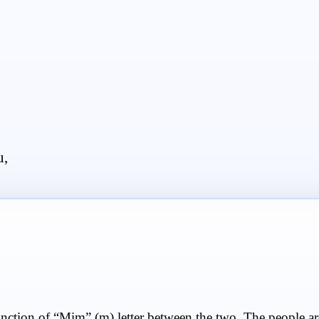
u,
inction of “Mim” (m) letter between the two. The people ar