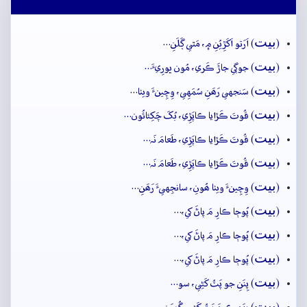
بيت
(
) اَرَتو اَکَڙِيُنِ ۾، مَٿي ڳَلَنِ…
بيت
(
) جوڳي جاڙَ ڪَري، مُون ڀورِيءَ…
بيت
(
) سَنجهي رَھَنِ سُمَهِي، وِچِينءَ ويٺا…
بيت
(
) قُوتَ ڪَڙايا ڪاپَڙِي، بُکَ چَکِئائُون…
بيت
(
) قُوتَ ڪَڙايا ڪاپَڙِي، طَعامَ نَہ…
بيت
(
) قُوتَ ڪَڙايا ڪاپَڙِي، طَعامَ نَہ…
بيت
(
) وِچِينءَ ويٺا ھُونِ، سانجِهيءَ رَھَنِ…
بيت
(
) پُوڄا ڪارِ مَ پاڻَ کي،…
بيت
(
) پُوڄا ڪارِ مَ پاڻَ کي،…
بيت
(
) پُوڄا ڪارِ مَ پاڻَ کي،…
بيت
(
) پِنَنِ جو پَٽُ کَڻِي، سو…
بيت