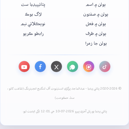
ٻولن ۾ اسم
ڀٽائيپيڊيا سٿ
ٻولن ۾ صفتون
لاگ بوڪ
ٻولن ۾ فعل
نويڪلائي نيم
ٻولن ۾ ظرف
رابطو ڪريو
ٻولن جا زمرا
© 2020-2026 ڀٽائي پيڊيا - عبدالماجد ڀرڳڙي انسٽيٽيوٽ آف لئنگئيج انجنيئرنگ (ثقافت کاتو،
سنڌ حڪومت)
ڀٽائي پيڊيا پورٽل آخري ڀيرو 2026-07-10 جي 12:01 لڳي اپڊيٽ ٿيو.