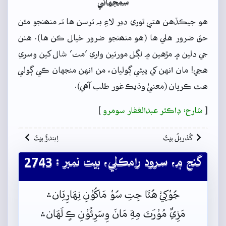
سمجهاڻي
هو جيڪڏهن هتي ٿوري دير لاءِ بہ ترسن ها تہ منھنجو مٿن
حق ضرور هلي ها (هو منھنجو ضرور خيال ڪن ها). هنن
جي دلين ۾ مڙهين ۾ لڳل مورتين واري ’مت‘ شال کين وسري
هجي! مان انهن کي پيئي ڳوليان، من انهن منجهان ڪي ڳولي
هٿ ڪريان (معنيٰ وڌيڪ غور طلب آهي).
[
شارح: ڊاڪٽر عبدالغفار سومرو
]
گُذريلُ بيتُ
اِيندڙُ بيتُ
گنج ۾، سرود رامڪلِي، بيت نمبر : 2743
جُوْکِيْ هُئَا جِتِ سُوْ مَاکُوْنِ نِهَارِيَان﮶
مَر﮽ِيٌ مُوْرَتَ مِةِ مَانَ وِسَرِئُوْنِ ڪٍ لَهَان﮶