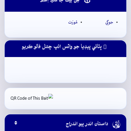
ھِن بيت جا مُکيہ اِسم
جوڳِي
مُورَتَ
ڀٽائي پيڊيا جو واٽس ائپ چئنل فالو ڪريو

داستان اندر ٻيو اندراج