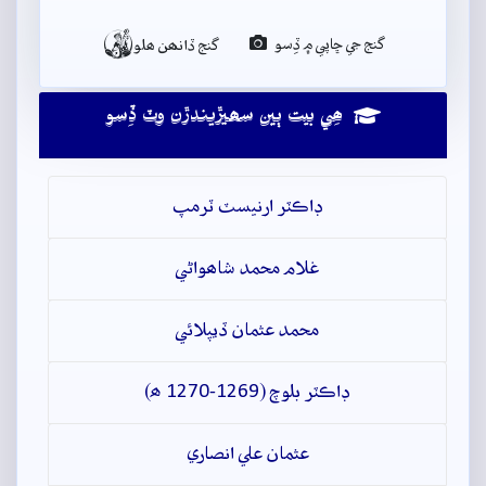

گنج جي ڇاپي ۾ ڏِسو
گنج ڏانھن ھلو
ھِي بيت ٻين سھيڙيندڙن وٽ ڏِسو
ڊاڪٽر ارنيسٽ ٽرمپ
غلام محمد شاھواڻي
محمد عثمان ڏيپلائي
ڊاڪٽر بلوچ (1269-1270 ھ)
عثمان علي انصاري