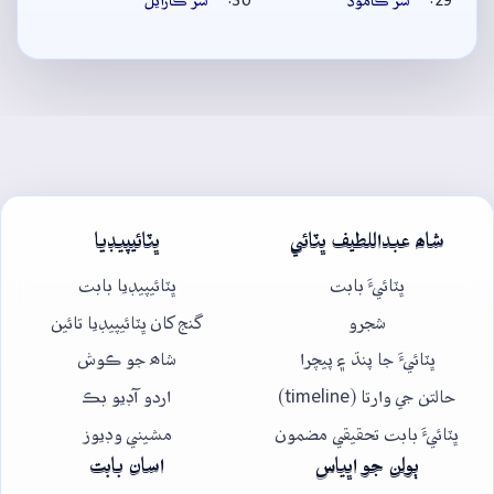
سُر ڪاموڏ
سُر ڪارايل
شاھ عبداللطيف ڀٽائي
ڀٽائيپيڊيا
ڀٽائيءَ بابت
ڀٽائيپيڊيا بابت
شجرو
گنج کان ڀٽائيپيڊيا تائين
ڀٽائيءَ جا پنڌ ۽ پيچرا
شاھ جو ڪوش
حالتن جي وارتا (timeline)
اردو آڊيو بڪ
ڀٽائيءَ بابت تحقيقي مضمون
مشيني وڊيوز
ٻولن جو اڀياس
اسان بابت