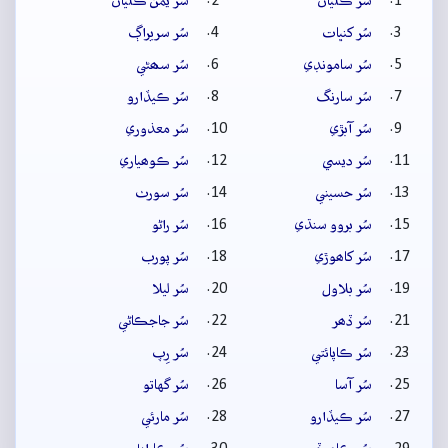
سُر ڪلياڻ
سُر يمن ڪلياڻ
سُر کنڀات
سُر سريراڳ
سُر سامونڊي
سُر سھڻي
سُر سارنگ
سُر ڪيڏارو
سُر آبڙي
سُر معذوري
سُر ديسي
سُر ڪوھياري
سُر حسيني
سُر سورٺ
سُر بروو سنڌي
سُر راڻو
سُر کاھوڙي
سُر پورب
سُر بلاول
سُر ليلا
سُر ڏھر
سُر جاجڪاڻي
سُر ڪاپائتي
سُر رِپ
سُر آسا
سُر گهاتو
سُر ڪيڏارو
سُر مارئي