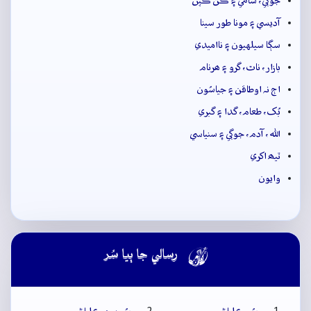
جوڳي، سامي ۽ ڪن ڪپڻ
آديسي ۽ مونا طور سينا
سڳا سيلهيون ۽ نااميدي
بازار، ناٿ، گرو ۽ ھرنام
اڄ نہ اوطاقن ۽ جياسُون
بُک، طعام، گدا ۽ گبري
الله، آدم، جوڳي ۽ سنياسي
ٽيھ اکري
وايون

رسالي جا ٻيا سُر