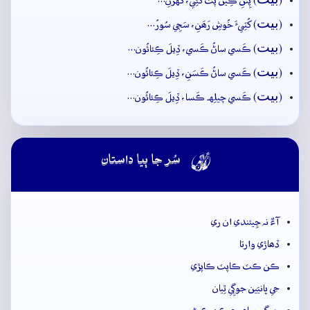
(
) پِنَنِ ڪِينَ پَٽُ کَڻِي، گُهرَنِ…
بيت
(
) کُٽِيءَ خُوشِ رَھَنِ، سَڄِي سُورُ…
بيت
(
) ڪَسي ساڻُ ڪَسي، ڏِيلَ ڪِئائُون…
بيت
(
) ڪَسي ساڻُ ڪَسَنِ، ڏِيلَ ڪِئائُون…
بيت
(
) ڪَسي چيلِهہ ڪَسا، ڏِيلَ ڪِئائُون…

سُر جا ٻيا داستان
آءٌ نہ جِيئندي ان ري
ڏھاڙي وارتا
ڪن ڪٽ ڪاپٽ ڪاپڙي
جي ڀانيَين جوڳِي ٿِيان