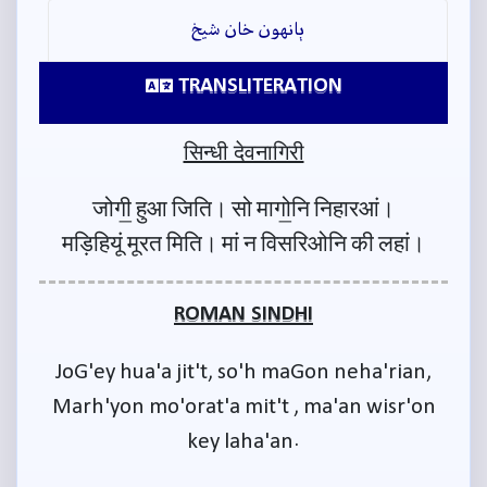
ٻانهون خان شيخ
TRANSLITERATION
सिन्धी देवनागिरी
जोगी॒ हुआ जिति। सो मागो॒नि निहारआं।
मड़िहियूं मूरत मिति। मां न विसरिओनि की लहां।
ROMAN SINDHI
JoG'ey hua'a jit't, so'h maGon neha'rian,
Marh'yon mo'orat'a mit't , ma'an wisr'on
key laha'an.