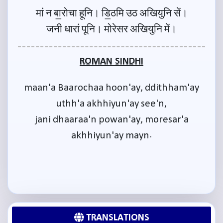
मां न बा॒रोचा हूनि। डि॒ठमि उठ अखियुनि सें।
जनी धारां पूनि। मोरेसर अखियुनि में।
ROMAN SINDHI
maan'a Baarochaa hoon'ay, ddithham'ay
uthh'a akhhiyun'ay see'n,
jani dhaaraa'n powan'ay, moresar'a
akhhiyun'ay mayn.
TRANSLATIONS