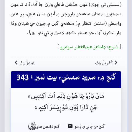
(سسئي ٿي چوي) مون جڏهن قافلي وارن جا اُٺ ڏٺا تہ مون
سمجهيو تہ متان منھنجو ٻاروچل بہ اُنهن سان هجي، پر هنن
واسطي (سندن انتظار ۾) منھنجي اکين ۾ ڇپرن جي هيٺان وڏا
وار نڪري آيا، جو هينئر ڪجهہ ڏسڻ ۾ ئي نٿو اچي!.
[
شارح: ڊاڪٽر عبدالغفار سومرو
]
گُذريلُ بيتُ
اِيندڙُ بيتُ
گنج ۾، سرود سسئي، بيت نمبر : 343
مَانَ ٻَارُوْچَا هُوْنِ ڎِٽَمِ اُٽَ اَکِيُنِس﮼﮶
جَنٍ ڌَارَا پُوْنِ مُوْرٖيْسَرَ اَکِنِم﮼﮶

گنج جي ڇاپي ۾ ڏِسو
گنج ڏانھن ھلو