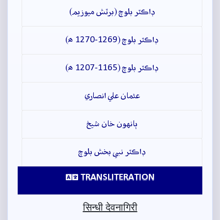
ڊاڪٽر بلوچ (برٽش ميوزيم)
ڊاڪٽر بلوچ (1269-1270 ھ)
ڊاڪٽر بلوچ (1165-1207 ھ)
عثمان علي انصاري
ٻانهون خان شيخ
ڊاڪٽر نبي بخش بلوچ
TRANSLITERATION
सिन्धी देवनागिरी