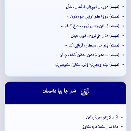
بيت
(
) ڏورِيان ڏورِيان مَ لَھان، شالَ…
بيت
(
) ڏوٿِيا ڪو اوٺِيَنِ جو، مُون…
بيت
(
) ڏوٿِيَنِ چَيُسِ ڏورِ، ڪيچُ اَڳاھُو…
بيت
(
) ڏِٺان جَي ٻَروچُ، مُون جِيئَن…
بيت
(
) ڏِٺو جَنِ ھيڪارَ، آرِياڻِي اَکِيُنِ…
بيت
(
) ڪَنھِن جَنھِن نِينھَن لَڌاھُ، جِيئَن…
بيت
(
) ڪِئا ويچارِيءَ وَسَ، ڪارَڻِ ڪوھِيارِي…

سُر جا ٻيا داستان
لَڙُ مَ لاڙائُو، جِيءُ ۽ آتڻ
ماءُ سان ڪلام ۽ ڪاوڙ