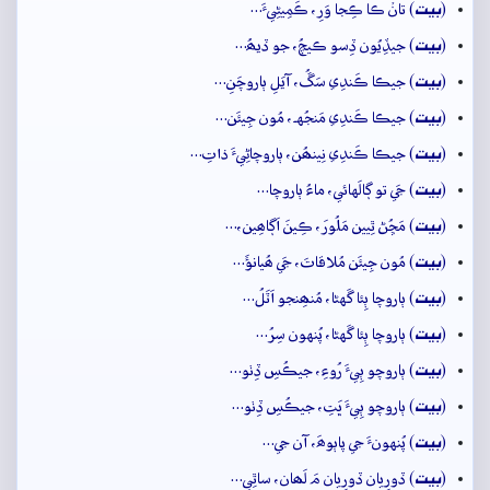
بيت
(
) تانۡ ڪا ڪِجا وَرِ، ڪَمِيڻِيءَ…
بيت
(
) جيڏِيُون ڏِسو ڪيچُ، جو ڏيھُ…
بيت
(
) جيڪا ڪَندِي سَڱُ، آيَلِ ٻاروچَنِ…
بيت
(
) جيڪا ڪَندِي مَنجُهہ، مُون جِيئَن…
بيت
(
) جيڪا ڪَندِي نِينھُن، ٻاروچاڻِيءَ ذاتِ…
بيت
(
) جَي تو ڳالَهائي، ماءُ ٻاروچا…
بيت
(
) مَڇُڻ ٿِيين مَلُورَ، ڪِينَ اَڳاھِين،…
بيت
(
) مُون جِيئَن مُلاقاتَ، جَي ھُيانؤَ…
بيت
(
) ٻاروچا ٻِئا گَهڻا، مُنھِنجو اَٽَلُ…
بيت
(
) ٻاروچا ٻِئا گَهڻا، پُنهون سِرُ…
بيت
(
) ٻاروچو ٻِيءَ رُوءِ، جيڪُسِ ڏِٺو…
بيت
(
) ٻاروچو ٻِيءَ ڀَتِ، جيڪُسِ ڏِٺو…
بيت
(
) پُنهونءَ جي پاٻوھَ، آن جي…
بيت
(
) ڏورِيان ڏورِيان مَ لَھان، ساٿِي…