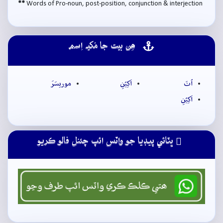
**
Words of Pro-noun, post-position, conjunction & interjection
ھِن بيت جا مُکيہ اِسم
اُٺَ
اَکِيُنِ
موريسَرَ
اَکِيُنِ
ڀٽائي پيڊيا جو واٽس ائپ چئنل فالو ڪريو