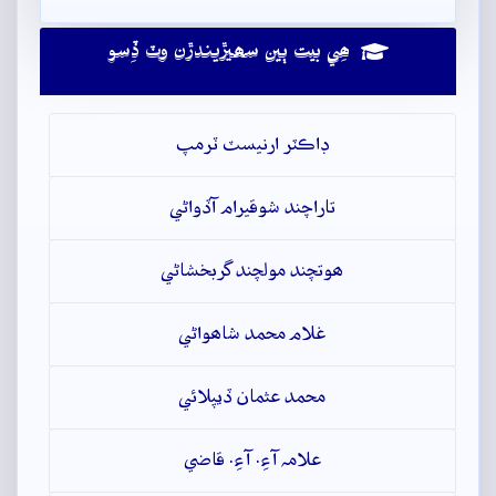
ھِي بيت ٻين سھيڙيندڙن وٽ ڏِسو
ڊاڪٽر ارنيسٽ ٽرمپ
تاراچند شوقيرام آڏواڻي
ھوتچند مولچند گربخشاڻي
غلام محمد شاھواڻي
محمد عثمان ڏيپلائي
علامہ آءِ. آءِ. قاضي