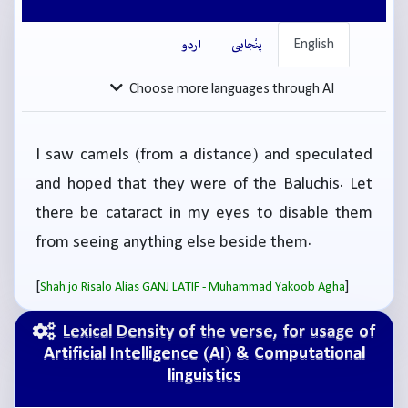
English
پنْجابی
اردو
Choose more languages through AI
I saw camels (from a distance) and speculated
and hoped that they were of the Baluchis. Let
there be cataract in my eyes to disable them
from seeing anything else beside them.
[
]
Shah jo Risalo Alias GANJ LATIF - Muhammad Yakoob Agha
Lexical Density of the verse, for usage of
Artificial Intelligence (AI) & Computational
linguistics