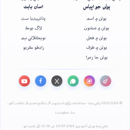
ٻولن جو اڀياس
اسان بابت
ٻولن ۾ اسم
ڀٽائيپيڊيا سٿ
ٻولن ۾ صفتون
لاگ بوڪ
ٻولن ۾ فعل
نويڪلائي نيم
ٻولن ۾ ظرف
رابطو ڪريو
ٻولن جا زمرا
© 2020-2026 ڀٽائي پيڊيا - عبدالماجد ڀرڳڙي انسٽيٽيوٽ آف لئنگئيج انجنيئرنگ (ثقافت کاتو،
سنڌ حڪومت)
ڀٽائي پيڊيا پورٽل آخري ڀيرو 2026-07-10 جي 12:01 لڳي اپڊيٽ ٿيو.