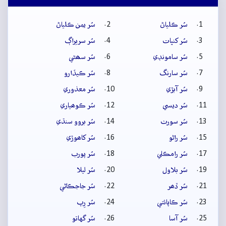
سُر ڪلياڻ
سُر يمن ڪلياڻ
سُر کنڀات
سُر سريراڳ
سُر سامونڊي
سُر سھڻي
سُر سارنگ
سُر ڪيڏارو
سُر آبڙي
سُر معذوري
سُر ديسي
سُر ڪوھياري
سُر سورٺ
سُر بروو سنڌي
سُر راڻو
سُر کاھوڙي
سُر رامڪلي
سُر پورب
سُر بلاول
سُر ليلا
سُر ڏھر
سُر جاجڪاڻي
سُر ڪاپائتي
سُر رِپ
سُر آسا
سُر گهاتو