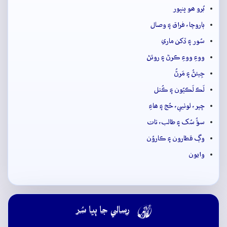
بُرو ھو ڀنڀور
ٻاروچا، فراق ۽ وصال
سُور ۽ ڏکن ماري
ووءِ ووءِ ڪرڻ ۽ روئڻ
جِيئڻُ ۽ مَرڻُ
لَڪ لَڪيُون ۽ ڪُٺل
ڇپر، لوٺيي، حُج ۽ ھاءِ
سؤُ سُک ۽ طالب، تات
وڳ قطارون ۽ ڪاروُن
وايون

رسالي جا ٻيا سُر