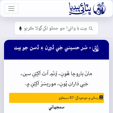

vigation
- سُر حسيني جَي ڏورِڻ ۽ ڏسڻ جو بيت

مانَ
ٻاروچا
ھُونِ،
ڏِٺَمِ
اُٺَ
اَکِيُنِ
سين،
جَنِي
ڌاران
پُونِ،
موريسَرَ
اَکِيُنِ
۾.
رسالن ۾ موجودگي: 87 سيڪڙو
سمجهاڻي