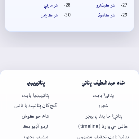
سُر ڪيڏارو
سُر مارئي
سُر ڪاموڏ
سُر ڪارايل
شاھ عبداللطيف ڀٽائي
ڀٽائيپيڊيا
ڀٽائيءَ بابت
ڀٽائيپيڊيا بابت
شجرو
گنج کان ڀٽائيپيڊيا تائين
ڀٽائيءَ جا پنڌ ۽ پيچرا
شاھ جو ڪوش
حالتن جي وارتا (timeline)
اردو آڊيو بڪ
ڀٽائيءَ بابت تحقيقي مضمون
مشيني وڊيوز