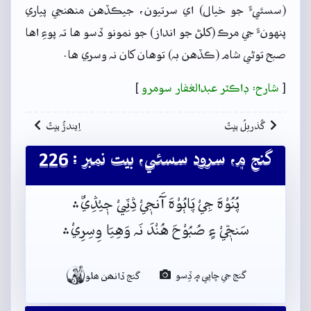
(سسئيءَ جو خيال) اي سرتيون، جيڪڏهن منھنجي پياري
پنهونءَ جي مرڪ (کلڻ جو انداز) جو نمونو ڏسو ها تہ پوءِ اها
صبح توڻي شام (ڪڏهن بہ) توهان کان نہ وسري ها.
[
شارح: ڊاڪٽر عبدالغفار سومرو
]
گُذريلُ بيتُ
اِيندڙُ بيتُ
گنج ۾، سرود سسئي، بيت نمبر : 226
پُنُوْہَ جِيْ پَاٻُوْہَ آَنجٖيْ ڎِٽِيْ جٖيْڎِيٌ﮶
سَنجّٖيْ ءٍ صُبُوْحَ هُنْدَ نَہ وَهِيَا وِسِرِيْ﮶

گنج جي ڇاپي ۾ ڏِسو
گنج ڏانھن ھلو