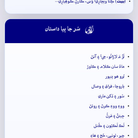
بيت
(
) ڪِئا ويچارِيءَ وَسَ، ڪارَڻِ ڪوھِيارِي…

سُر جا ٻيا داستان
لَڙُ مَ لاڙائُو، جِيءُ ۽ آتڻ
ماءُ سان ڪلام ۽ ڪاوڙ
بُرو ھو ڀنڀور
ٻاروچا، فراق ۽ وصال
سُور ۽ ڏکن ماري
ووءِ ووءِ ڪرڻ ۽ روئڻ
جِيئڻُ ۽ مَرڻُ
لَڪ لَڪيُون ۽ ڪُٺل
ڇپر، لوٺيي، حُج ۽ ھاءِ