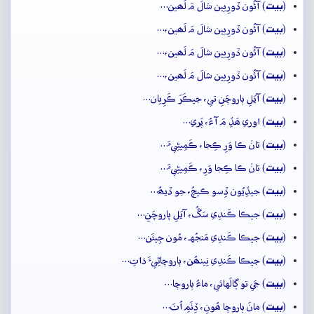
بيت
(
) آئُون ڏورِيين شالَ مَ لَھين…
بيت
(
) آئُون ڏورِيين شالَ مَ لَھين،…
بيت
(
) آئُون ڏورِيين شالَ مَ لَھين،…
بيت
(
) آئُون ڏورِيين شالَ مَ لَھين،…
بيت
(
) آيَلِ ٻاروچَنِ تي، جيڪَرَ ڪَرِيان…
بيت
(
) اوري ھَڏِ مَ آءُ، پَري…
بيت
(
) تانۡ ڪا وَرِ ڪِجا، ڪَمِيڻِيءَ…
بيت
(
) تانۡ ڪا ڪِجا وَرِ، ڪَمِيڻِيءَ…
بيت
(
) جيڏِيُون ڏِسو ڪيچُ، جو ڏيھُ…
بيت
(
) جيڪا ڪَندِي سَڱُ، آيَلِ ٻاروچَنِ…
بيت
(
) جيڪا ڪَندِي مَنجُهہ، مُون جِيئَن…
بيت
(
) جيڪا ڪَندِي نِينھُن، ٻاروچاڻِيءَ ذاتِ…
بيت
(
) جَي تو ڳالَهائي، ماءُ ٻاروچا…
بيت
(
) مانَ ٻاروچا ھُونِ، ڏِٺَمِ اُٺَ…