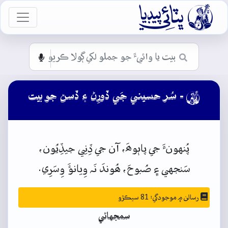

vigation
- سُر حسيني جَي ڏورِڻ ۽ ڏسڻ جو بيت

پُنهونءَ
جي
پاٻوھَ،
آن
جي
ڏِنِي
جيڏِيُون،
سَنجهي
۽
صُبوحَ،
ھُوندَ
نَہ
وِيانؤَ
وِسَرِي.
رسالن ۾ موجودگي: 81 سيڪڙو
سمجهاڻي