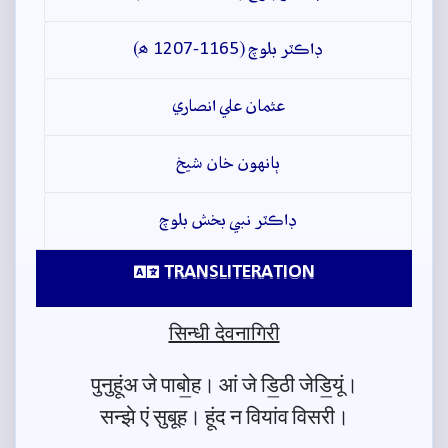
ڊاڪٽر بلوچ (1165-1207 ھ)
عثمان علي انصاري
ٻانهون خان شيخ
ڊاڪٽر نبي بخش بلوچ
TRANSLITERATION
सिन्धी देवनागिरी
पुनुहूंअ जे पाबो॒ह। आं जे डि॒ठी जेडि॒यूं।
सन्झे एं सुबूह। हूंद न वियांव विसरी।