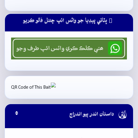
ڀٽائي پيڊيا جو واٽس ائپ چئنل فالو ڪريو

داستان اندر ٻيو اندراج