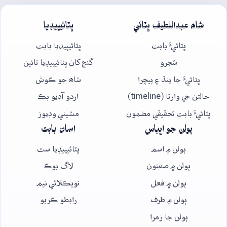
شاھ عبداللطيف ڀٽائي
ڀٽائيپيڊيا
ڀٽائيءَ بابت
ڀٽائيپيڊيا بابت
شجرو
گنج کان ڀٽائيپيڊيا تائين
ڀٽائيءَ جا پنڌ ۽ پيچرا
شاھ جو ڪوش
حالتن جي وارتا (timeline)
اردو آڊيو بڪ
ڀٽائيءَ بابت تحقيقي مضمون
مشيني وڊيوز
ٻولن جو اڀياس
اسان بابت
ٻولن ۾ اسم
ڀٽائيپيڊيا سٿ
ٻولن ۾ صفتون
لاگ بوڪ
ٻولن ۾ فعل
نويڪلائي نيم
ٻولن ۾ ظرف
رابطو ڪريو
ٻولن جا زمرا