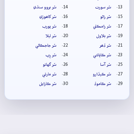
سُر سورٺ
سُر بروو سنڌي
سُر راڻو
سُر کاھوڙي
سُر رامڪلي
سُر پورب
سُر بلاول
سُر ليلا
سُر ڏھر
سُر جاجڪاڻي
سُر ڪاپائتي
سُر رِپ
سُر آسا
سُر گهاتو
سُر ڪيڏارو
سُر مارئي
سُر ڪاموڏ
سُر ڪارايل