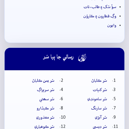
سؤُ سُک ۽ طالب، تات
وڳ قطارون ۽ ڪاروُن
وايون

رسالي جا ٻيا سُر
سُر ڪلياڻ
سُر يمن ڪلياڻ
سُر کنڀات
سُر سريراڳ
سُر سامونڊي
سُر سھڻي
سُر سارنگ
سُر ڪيڏارو
سُر آبڙي
سُر معذوري
سُر ديسي
سُر ڪوھياري