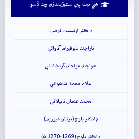
ھِي بيت ٻين سھيڙيندڙن وٽ ڏِسو
ڊاڪٽر ارنيسٽ ٽرمپ
تاراچند شوقيرام آڏواڻي
ھوتچند مولچند گربخشاڻي
غلام محمد شاھواڻي
محمد عثمان ڏيپلائي
ڊاڪٽر بلوچ (برٽش ميوزيم)
ڊاڪٽر بلوچ (1269-1270 ھ)