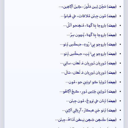
بيت
(
) مَڇُڻ ٿِيين مَلُورَ، ڪِينَ اَڳاھِين،…
بيت
(
) مُون جِيئَن مُلاقاتَ، جَي ھُيانؤَ…
بيت
(
) ٻاروچا ٻِئا گَهڻا، مُنھِنجو اَٽَلُ…
بيت
(
) ٻاروچا ٻِئا گَهڻا، پُنهون سِرُ…
بيت
(
) ٻاروچو ٻِيءَ رُوءِ، جيڪُسِ ڏِٺو…
بيت
(
) ٻاروچو ٻِيءَ ڀَتِ، جيڪُسِ ڏِٺو…
بيت
(
) ڏورِيان ڏورِيان مَ لَھان، ساٿِي…
بيت
(
) ڏورِيان ڏورِيان مَ لَھان، شالَ…
بيت
(
) ڏوٿِيا ڪو اوٺِيَنِ جو، مُون…
بيت
(
) ڏوٿِيَنِ چَيُسِ ڏورِ، ڪيچُ اَڳاھُو…
بيت
(
) ڏِٺان جَي ٻَروچُ، مُون جِيئَن…
بيت
(
) ڏِٺو جَنِ ھيڪارَ، آرِياڻِي اَکِيُنِ…
بيت
(
) ڪَنھِن جَنھِن نِينھَن لَڌاھُ، جِيئَن…