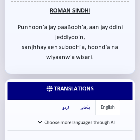
ROMAN SINDHI
Punhoon'a jay paaBooh'a, aan jay ddini
jeddiyoo'n,
sanjhhay aen subooH'a, hoond'a na
wiyaanw'a wisari.
TRANSLATIONS
English
پنْجابی
اردو
Choose more languages through AI