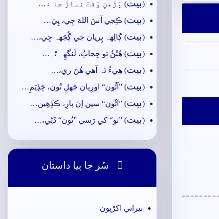
بيت
(
) پَڙَهنِ وَقتَ نِمازَ جا ۽…
بيت
(
) ڪِجي آسَ اللهَ جِي، پِيَ…
بيت
(
) ڳالِهہ پِريان جي ڳُجَهہ جِي،…
بيت
(
) ھُئَڻُ تو حِجابُ، لَنگهِہ تَہ…
بيت
(
) ھِيءُ نَہ آھي ھُنَ ري،…
بيت
(
) ”آئُون“ اورِيان جَهلِ تُون، ڇَڏِيَمِ…
بيت
(
) ”آئُون“ سين اِنَ پارِ، ڪَڏِھِين…
بيت
(
) ”تو“ کي رَسي ”تُون“ ڌَڻِي،…

سُر جا ٻيا داستان
نيراني اکڙيون