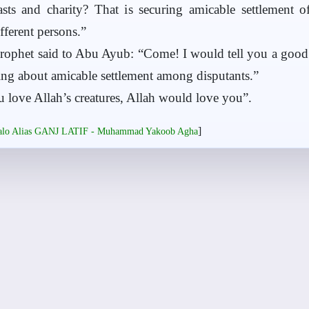
sts and charity? That is securing amicable settlement o
ferent persons.”
rophet said to Abu Ayub: “Come! I would tell you a good
bring about amicable settlement among disputants.”
ou love Allah’s creatures, Allah would love you”.
]
salo Alias GANJ LATIF - Muhammad Yakoob Agha