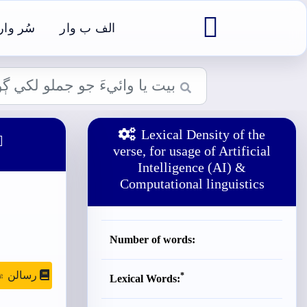

الف ب وار
سُر وار
Lexical Density of the

verse, for usage of Artificial
Intelligence (AI) &
Computational linguistics
Number of words:
رسالن ۾ موج
*
Lexical Words: