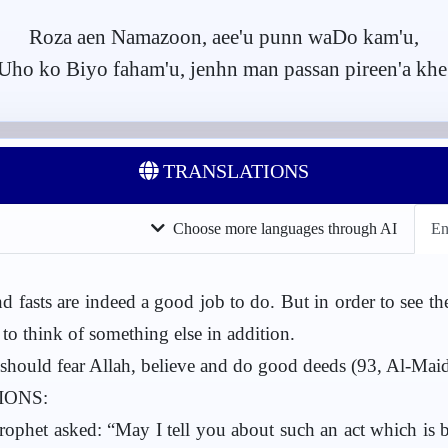
Roza aen Namazoon, aee'u punn waDo kam'u,
Uho ko Biyo faham'u, jenhn man passan pireen'a khe
TRANSLATIONS
Choose more languages through AI
En
 fasts are indeed a good job to do. But in order to see t
to think of something else in addition.
hould fear Allah, believe and do good deeds (93, Al-Mai
IONS:
rophet asked: “May I tell you about such an act which is b