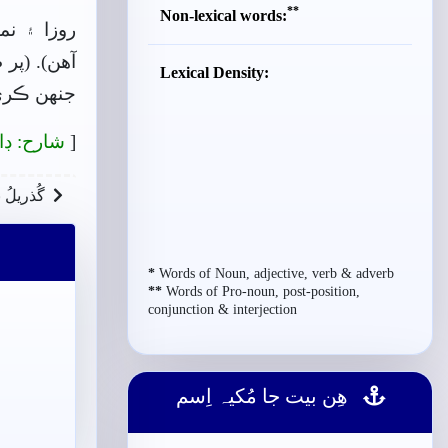
**
Non-lexical words:
روزا ۽ ن
آهن). (پر
Lexical Density:
جنھن ڪري 
[
شارح: ڊا
گُذريلُ 
*
Words of Noun, adjective, verb & adverb
**
Words of Pro-noun, post-position,
conjunction & interjection
ھِن بيت جا مُکيہ اِسم