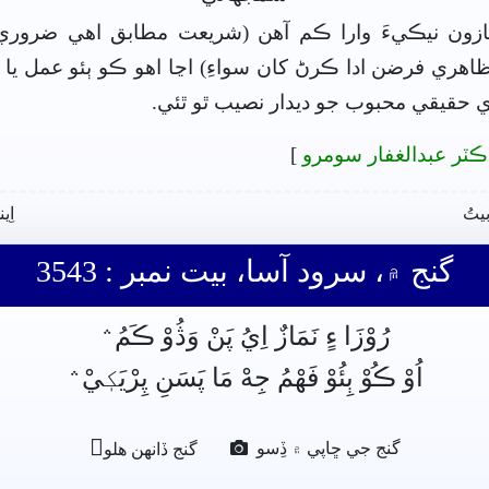
مازون نيڪيءَ وارا ڪم آهن (شريعت مطابق اهي ضرور
 ظاهري فرضن ادا ڪرڻ کان سواءِ) اڃا اهو ڪو ٻئو عمل يا 
حقيقي محبوب جو ديدار نصيب ٿو ٿئي.
ڪٽر عبدالغفار سومرو
]
بيتُ
اِي
گنج ۾، سرود آسا، بيت نمبر : 3543
رُوْزَا ءٍ نَمَازٌ اِيُ پَنْ وَڎُوْ ڪَمُ﮶
اُوْ ڪُوْ ٻِئُوْ فَهْمُ جِهْ مَا پَسَنِ پِرْيَکٖيْ﮶

گنج جي ڇاپي ۾ ڏِسو
گنج ڏانھن ھلو