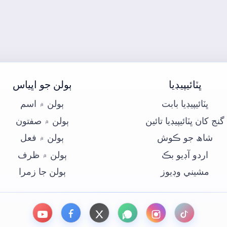
ڀٽائيپيڊيا
ٻولن جو اڀياس
ڀٽائيپيڊيا بابت
ٻولن ۾ اسم
گنج کان ڀٽائيپيڊيا تائين
ٻولن ۾ صفتون
شاھ جو ڪوش
ٻولن ۾ فعل
اردو آڊيو بڪ
ٻولن ۾ ظرف
مشيني وڊيوز
ٻولن جا زمرا