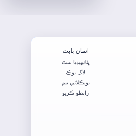
اسان بابت
ڀٽائيپيڊيا سٿ
لاگ بوڪ
نويڪلائي نيم
رابطو ڪريو