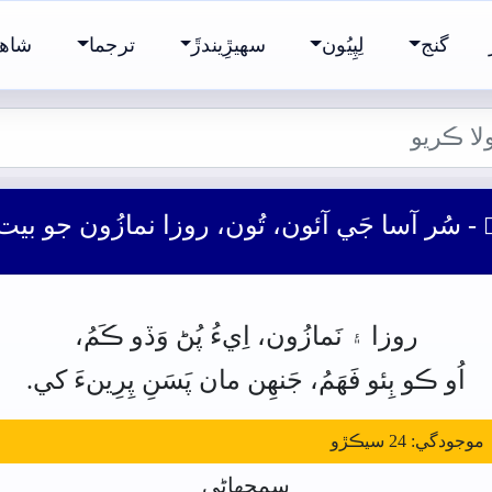
گنج
لِپِيُون
سھيڙِيندڙَ
ترجما
شاھ 
- سُر آسا جَي آئون، تُون، روزا نمازُون جو بيت
روزا
۽
نَمازُون،
اِيءُ
پُڻ
وَڏو
ڪَمُ،
اُو
ڪو
ٻِئو
فَھَمُ،
جَنھِن
مان
پَسَنِ
پِرِينءَ
کي.
ودگي: 24 سيڪڙو
سمجهاڻي