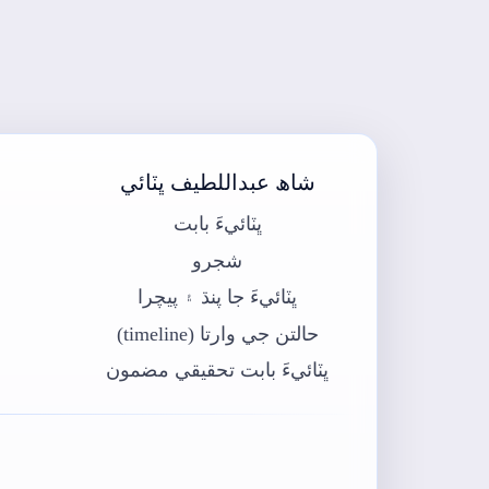
شاھ عبداللطيف ڀٽائي
ڀٽائيءَ بابت
شجرو
ڀٽائيءَ جا پنڌ ۽ پيچرا
حالتن جي وارتا (timeline)
ڀٽائيءَ بابت تحقيقي مضمون