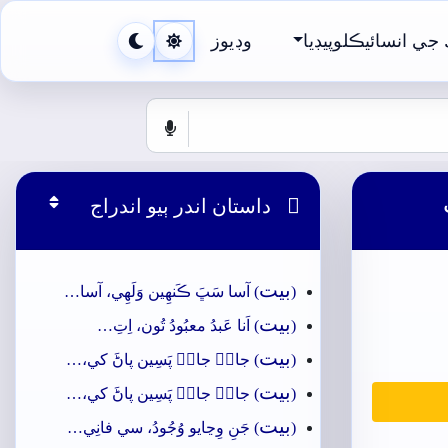
جي انسائيڪلوپيڊيا
وڊيوز

داستان اندر ٻيو اندراج
بيت
(
) آسا سَڀَ ڪَنھِين وَلَهِي، آسا…
بيت
(
) اَنا عَبدُ معبُودُ تُون، اِتِ…
بيت
(
) جانۡ جانۡ پَسِين پاڻَ کي،…
بيت
(
) جانۡ جانۡ پَسِين پاڻَ کي،…
بيت
(
) جَنِ وِڃايو وُجُودُ، سي فانِي…