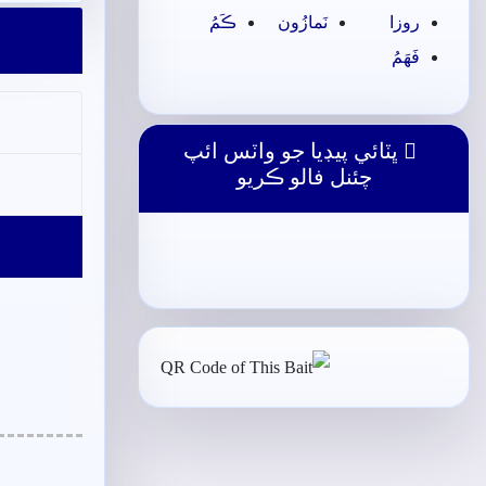
روزا
نَمازُون
ڪَمُ
فَھَمُ
ڀٽائي پيڊيا جو واٽس ائپ
چئنل فالو ڪريو