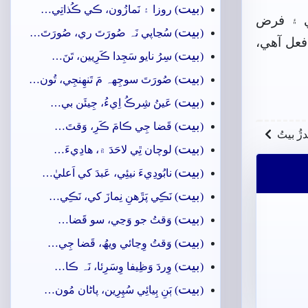
بيت
(
) روزا ۽ نَمازُون، ڪي ڪُذاتِي…
ي ۽ فرض
بيت
(
) سُڃاپي نَہ صُورَتَ ري، صُورَتَ…
فعل آهي،
بيت
(
) سِرُ نايو سَجِدا ڪَرِيين، تَنَ…
بيت
(
) صُورَتَ سوجِهہ مَ تَنھِنجِي، تُون…
بيت
(
) عَينُ شِرڪُ اِيءُ، جِيئَن بي…
بيت
(
) قَضا جِي ڪامَ ڪَرِ، وَقتَ…
ندڙُ بيتُ
بيت
(
) لوچان ٿِي لاحَدَ ۾، ھادِيءَ…
بيت
(
) نابُودِيءَ نيئِي، عَبدَ کي اَعليٰ…
بيت
(
) نَڪِي پَڙَهنِ نِمازَ کي، نَڪِي…
بيت
(
) وَقتُ جو وَڃي، سو قَضا…
بيت
(
) وَقتُ وِڃائي ويھُ، قَضا جِي…
بيت
(
) وِردَ وَظِيفا وِسَرِئا، نَہ ڪا…
بيت
(
) ٻَنِ ٻِيائِي سُپِرِين، پاڻان مُون…