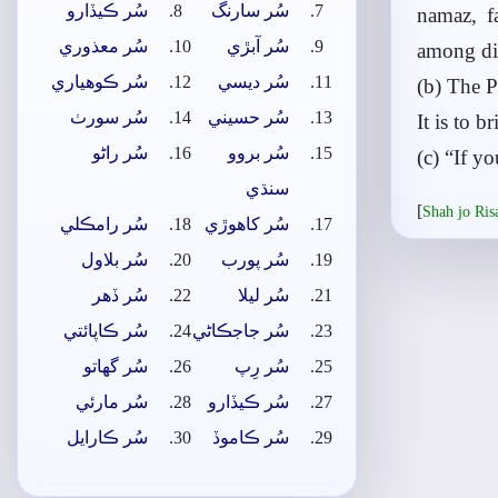
سُر سارنگ
سُر ڪيڏارو
namaz, fa
سُر آبڙي
سُر معذوري
among dif
سُر ديسي
سُر ڪوھياري
(b) The P
سُر حسيني
سُر سورٺ
It is to 
سُر بروو
سُر راڻو
(c) “If y
سنڌي
[
Shah jo Ri
سُر کاھوڙي
سُر رامڪلي
سُر پورب
سُر بلاول
سُر ليلا
سُر ڏھر
سُر جاجڪاڻي
سُر ڪاپائتي
سُر رِپ
سُر گهاتو
سُر ڪيڏارو
سُر مارئي
سُر ڪاموڏ
سُر ڪارايل