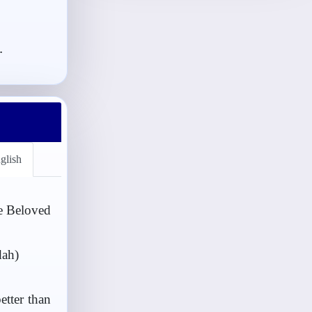
.
glish
he Beloved
dah)
etter than