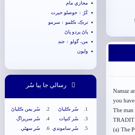
مجازي مام
کَرُ ۽ حوصلو حيرت
ترڪ، ڪلمو ۽ سرمو
پاڻ پردو پاڻ
من، گولو ۽ جنڊ
وايون

رسالي جا ٻيا سُر
Namaz and
you have 
سُر ڪلياڻ
سُر يمن ڪلياڻ
The man s
سُر کنڀات
سُر سريراڳ
TRADIT
سُر سامونڊي
سُر سھڻي
(a) The P