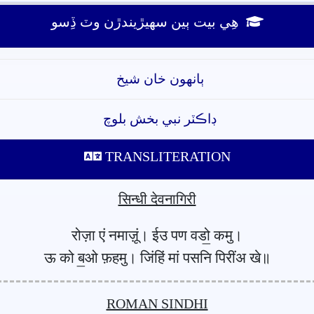
ھِي بيت ٻين سھيڙيندڙن وٽ ڏِسو
ٻانهون خان شيخ
ڊاڪٽر نبي بخش بلوچ
TRANSLITERATION
सिन्धी देवनागिरी
रोज़ा एं नमाज़ूं। ईउ पण वडो॒ कमु।
ऊ को ब॒ओ फ़हमु। जिंहिं मां पसनि पिरींअ खे॥
ROMAN SINDHI