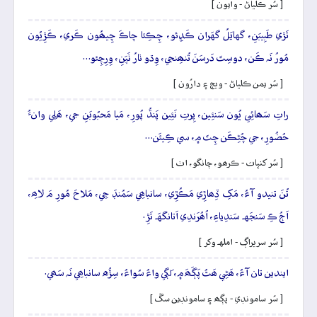
[ سُر ڪلياڻ - وايون ]
تَڙي طَبِيبَنِ، گهايَلُ گهَران ڪَڍِئو، چِڪِئا چاڪَ چِيھُون ڪَري، ڪَڙِيُون
مُورُ نَہ ڪَن، دوسِتَ دَرسَنَ تُنھِنجي، وِڌو ٺارُ ٺَپَنِ، وِرِچِئو…
[ سُر يمن ڪلياڻ - ويڄ ۽ دارُون ]
راتِ سَھائِي ڀُون سَنئِين، پِرتِ نَئِين پَنڌُ پُورِ، مَيا مَحبُوبَنِ جي، ھَلِي وانءُ
حُضُورِ، جي چُڻِڪَن چِتَ ۾، سي ڪِيئَن…
[ سُر کنڀات - ڪرھو، چانگو، اٺ ]
تُنَ تنيدو آءُ، مَکِ ڏِھاڙِي مَڪُڙِي، سانباھِي سَمُنڊَ جِي، مَلاحَ مُورِ مَ لاھِ،
اَڄُ ڪِ سَنجَهہ سَندِياءِ، اُھُرَندِي اَتانگهَہ تَڙِ.
[ سُر سريراڳ - املهہ وکر ]
ايندين تان آءُ، ھَڻِي ھَٿُ پَڳَھَ ۾، لَڳي واءُ سُواءُ، سِڙُه سانباھِي نَہ سَھي.
[ سُر سامونڊي - پڳھ ۽ سامونڊين سڱ ]