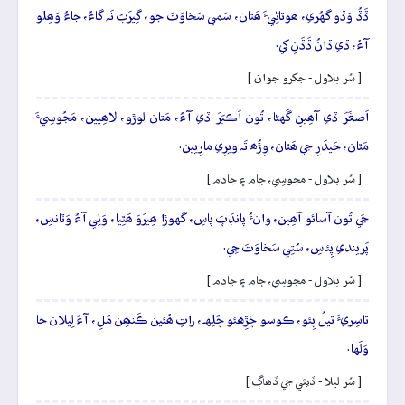
ڏَڏُ وَڏو گهُري، ھوتاڻِيءَ ھَٿان، سَمي سَخاوَتَ جو، گِيرَبُ نَہ گاءُ، جاءُ وَھِلو
آءُ، ڏي ڏانُ ڏَڏَنِ کي.
[ سُر بلاول - جکرو جوان ]
اَصغَرَ ڏي آھِينِ گَهڻا، تُون اَڪبَرَ ڏي آءُ، مَتان لوڙو، لاھِيين، مَجُوسِيءَ
مَٿان، حَيدَرِ جي ھَٿان، وِڙُھ تَہ ويرِي مارِيين.
[ سُر بلاول - مجوسِي، ڄام ۽ جادم ]
جَي تُون آسائو آھِين، وانءُ پانڊَپَ پاسِ، گهوڙا ھِيرَوَ ھَٿِيا، وَٺِي آءُ وَٽانسِ،
پَريندي پِئاسِ، سُتِي سَخاوَتَ جِي.
[ سُر بلاول - مجوسِي، ڄام ۽ جادم ]
تاسِريءَ تيلُ پِئو، ڪوسو چَڙِهئو چُلِهہ، راتِ ھُئين ڪَنھِن مُلِ، آءُ لِيلان جا
وَلَها.
[ سُر ليلا - ڏيئي جي ڏھاڳ ]