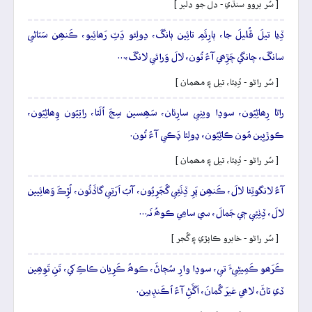
[ سُر بروو سنڌي - دل جو دلبر ]
ڏِيا تيلَ ڦُليلَ جا، ٻارِئَمِ تائِين ٻانگَ، ڍولِئو ڍَٽِ رَھائِيو، ڪَنھِن سَٽاڻي
سانگَ، چانگي چَڙِھي آءُ تُون، لالَ وَرائي لانگَ،…
[ سُر راڻو - ڏِيئا، تيل ۽ مھمان ]
راڻا رِھاڻِيُون، سوڍا ويٺِي سارِئان، سَھِسين سِجَ اُلَٿا، راتِيُون وِھاڻِيُون،
ڪوڙيِين مُون ڪاڻِيُون، ڍولِئا ڍَڪي آءُ تُون.
[ سُر راڻو - ڏِيئا، تيل ۽ مھمان ]
آءُ لانگوٽِئا لالَ، ڪَنھِن پَرِ ڏِٺَئِي گُجَرِيُون، آبُ اَرَتِي گاڏَئُون، لُڙِڪَ وَھائِيين
لالَ، ڏِٺِئِي جٖي جَمالَ، سي سامِي ڪوھُ نَہ…
[ سُر راڻو - خابرو ڪاپڙي ۽ گُجر ]
ڪَرَھو ڪَمِيڻِيءَ تي، سوڍا وارِ سُڄاڻَ، ڪوھُ ڪَرِيان ڪاڪِ کي، تَنِ تَوِھِين
ڏي تاڻَ، لاھي غيرَ گُمانَ، اَڱَڻِ آءُ اُڪَنڊِيين.