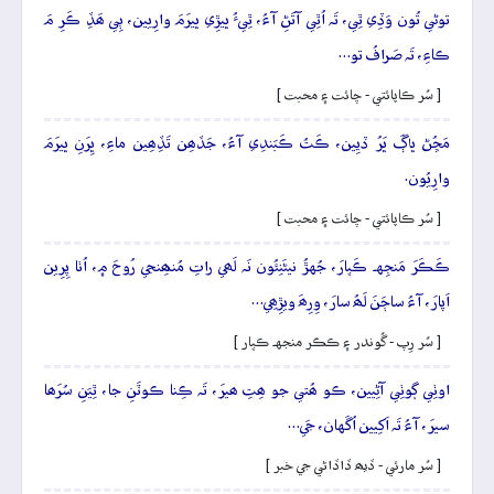
توڻي تُون وَڏِي ٿِي، تَہ اُٿِي آتَڻِ آءُ، ٿِيءُ ڀيڙِي ڀيرَمَ وارِيين، ٻِي ھَڏِ ڪَرِ مَ
ڪاءِ، تَہ صَرافُ تو…
[ سُر ڪاپائتي - چائت ۽ محبت ]
مَڇُڻ ڀاڳَ ڀَرُ ڏيِين، ڪَتُ ڪَبَندِي آءُ، جَڏھِن تَڏِھِين ماءِ، ڀِرَنِ ڀيرَمَ
وارِيُون.
[ سُر ڪاپائتي - چائت ۽ محبت ]
ڪَڪَرَ مَنجِهہ ڪَپارَ، جُهڙُ نيڻَنِئُون نَہ لَھي راتِ مُنھِنجي رُوحَ ۾، اُٺا پِرِين
اَپارَ، آءُ ساڄَنَ لَھُ سارَ، وِرِھَ ويڙِھِي…
[ سُر رِپ - گُوندر ۽ ڪڪر منجهہ ڪپار ]
اوٺِي ڳوٺِي آڻِيين، ڪو ھُتي جو ھِتِ ھيرَ، تَہ ڪِنا ڪوٽَنِ جا، ٿِيَنِ سُرَھا
سيرَ، آءُ تَہ اَکِيين اُگَهان، جَي…
[ سُر مارئي - ڏيھ ڏاڏاڻي جي خبر ]