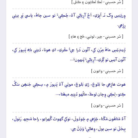
[ سُر حسيني - لَڪ لَڪيُون ۽ ڪُٺل ]
وِرتِيَسِ وِکَ نَہ اُپِڙي، اَڄُ آرِياڻِي آءُ، چُڪِيءَ تو سين چاھُ، پاسي ڀَرِ پيئِي
رِڙِھي.
[ سُر حسيني - ڇپر، لوٺيي، حُج ۽ ھاءِ ]
ڏِيندِيَسِ ماھُ مِرُنِ کي، آئُون ذَرا جِيءُ ڪَري، اي ھوتا، ڏيئِي باھِ ڀَنڀورَ کي،
آئُون آيسِ تو ڳَري، آرِياڻِيءَ پُنهونءَ…
[ سُر حسيني - وايون ]
ھوتَ ھاڙِھي جا بَلوچَ، ڙي بَلوچَ، موٽِي آءُ ڀَنڀورَ ۾، سِڪِي جَنھِن سَڱُ
ڪِئو، لِڪِي وِچان لوڪَ، ماڻُهو ڏيِنِمِ ميھَڻا،…
[ سُر حسيني - وايون ]
آءُ مَٿاھُون مَڱڻا، چَڙِهي ۾ چَوڏولَ، توکي گهوٽَ گُهرايو، راجا مَنجِهہ رَتولَ،
ٻِيجَلَ تو سين ٻولَ، وِھاڻِيءَ وَڍَڻَ جِي.