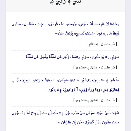
بيتن ۽ وائين ۾
وَحۡدَہٗ لا شَرِيڪَ لَهٗ ، چَئِي، چُوندو آءُ، فَرضَ، واجِبَ، سُنَتُون، تِنِيئُون
تَرَڪُ مَ پاءِ، توبَهَ سَندي تَسبِيحِ، پَڙَهڻَ ساڻُ…
[ سُر ڪلياڻ - يڪتائي ]
سوئِي راھَ رَدِ ڪَري، سوئِي رَھنُما، وَتُعِز مَن تَشَآءُ وَتُذِل مَن تَشَآءُ .
[ سُر ڪلياڻ - عشق ۽ معشوق ]
ڪُھَنِ ۽ ڪوٺِينِ، اِيءَ پَرِ سَندي سَڄَڻين، سُورِيءَ چاڙِھِئو سُپِرِين، ڏَنڀَ
ڏِھاڙئو ڏِينِ، ويٺا وِرھُ وَٽِينِ، آءُ واڍوڙِئا وِھاءِ تُون.
[ سُر ڪلياڻ - عشق ۽ معشوق ]
عَجَبُ نَينَ تَيرَي، سَرَسُ نَينَ تَيرَي، جَلَ وِچ ڪَنوَلُ ڪَنوَلَ وِچ مُدُوئا، جُون
چاند ڪُون بادَلُ گَهيرَي، چُڻِ ڀُڻِ ڪَلِيان…