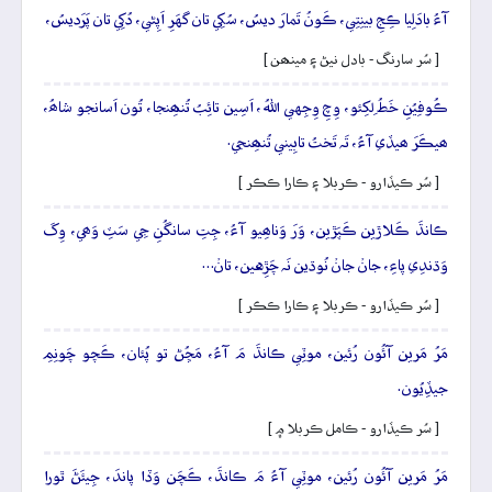
آءُ بادَلِيا ڪِجِ بينِتِي، ڪَونُ تَمارَ ديسُ، سُکِي تان گهَرِ اَپِڻي، دُکِي تان پَرَديسُ،
[ سُر سارنگ - بادل نيڻ ۽ مينھن ]
ڪُوفِيُنِ خَطُ لِکِئو، وِچِ وِجِهي اللهُ، اَسِين تائِبُ تُنھِنجا، تُون اَسانجو شاھُ،
ھيڪَرَ ھيڏي آءُ، تَہ تَختُ تابِيني تُنھِنجي.
[ سُر ڪيڏارو - ڪربلا ۽ ڪارا ڪڪر ]
ڪانڌَ ڪَلاڙين ڪَپَڙين، وَرَ وَناھِيو آءُ، جِتِ سانگُنِ جِي سَٽِ وَھي، وِکَ
وَڌندِي پاءِ، جانۡ جانۡ نُوڌين نَہ چَڙِهين، تانۡ…
[ سُر ڪيڏارو - ڪربلا ۽ ڪارا ڪڪر ]
مَرُ مَرين آئُون رُئين، موٽِي ڪانڌَ مَ آءُ، مَڇُڻ تو پُئان، ڪَچو چَونِمِ
جيڏِيُون.
[ سُر ڪيڏارو - ڪامل ڪربلا ۾ ]
مَرُ مَرين آئُون رُئين، موٽِي آءُ مَ ڪانڌَ، ڪَچَن وَڏا پاندَ، جِيئَڻَ ٿورا