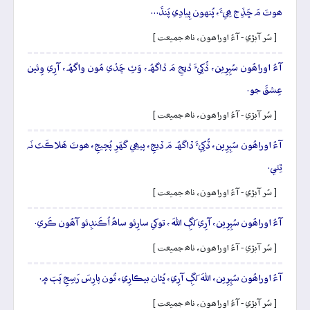
ھوتَ مَ ڇَڏِج ھِيءَ، پُنهون پِيادِي پَنڌَ…
[ سُر آبڙي - آءُ اوراھون، ناھ جميعت ]
آءُ اوراھُون سُپِرِين، ڏُکِيءَ ڏيجِ مَ ڏاگهُہ، وَٽِ ڇَڏي مُون واگهُہ، آرِي وِئين
عِشقَ جو.
[ سُر آبڙي - آءُ اوراھون، ناھ جميعت ]
آءُ اوراھُون سُپِرِين، ڏُکِيءَ ڏاگهُہ مَ ڏيجِ، پيھِي گهَرِ پُڇيجِ، ھوتَ ھَلاڪَتَ نَہ
ٿِئي.
[ سُر آبڙي - آءُ اوراھون، ناھ جميعت ]
آءُ اوراھُون سُپِرِين، آرِي لَڳِ اللهَ، توکي سارِئو ساھُ اُڪَنڊِئو آھُون ڪَري.
[ سُر آبڙي - آءُ اوراھون، ناھ جميعت ]
آءُ اوراھُون سُپِرِين، اللهَ لَڳِ آرِي، ڀُڻان بيڪارِي، تُون پارِسَ رَسِجِ پَٻَ ۾.
[ سُر آبڙي - آءُ اوراھون، ناھ جميعت ]