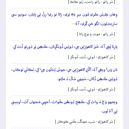
[ سُر راڻو - راڻو راحت، رُٺو ڪاڪ ]
وِھان ڪِيئَن ڪَري مُون سِرِ باھِ ٻَري، راڻا تو ريءَ رِڻُ ٿِي ڀايان، سوڍو سي
سارِيندِيُون، لَڳو جَنِ ڳَري، آءُ…
[ سُر راڻو - موٽ ۽ پرچ راڻا ]
پارِئا پُڇِي آءُ، خَبَرَ کاھوڙِيَنِ جِي، ڏوٿِينِ ڏُونگَرِئان، ڪَنھِن پَرِ ڏورِئو ڏُٿَ کي.
[ سُر کاھوڙي - ڏوٿِي، ڏُٿ، ڏُونگر ]
تان وَنءُ ويھِي آءُ، اَڱَڻِ کاھوڙِيَنِ جي، جوشَ ڏِنائُون جِيءَ کي، لِڪائَي لوڪان،
ڏوٿِيَنِ ڪَنھِن ڏُکان، سُمِهي سُکُ نَہ ماڻِئو.
[ سُر کاھوڙي - ڏوٿِي، ڏُٿ، ڏُونگر ]
ويجهو وَڃُ مَ واٽَ کي، ڪَھِجِ ڏونھُن ڪُواٽَ، اُجهِي مَنجهان آٽَ، اَويسِي
ٿِي آءُ تُون.
[ سُر کاھوڙي - سَپ، جهنگُ، ڪُتي ڪوڪار ]