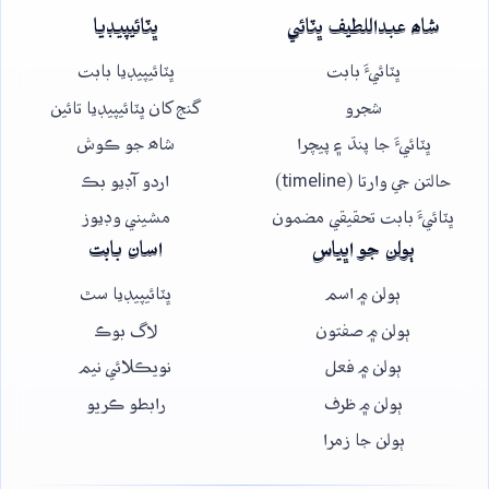
شاھ عبداللطيف ڀٽائي
ڀٽائيپيڊيا
ڀٽائيءَ بابت
ڀٽائيپيڊيا بابت
شجرو
گنج کان ڀٽائيپيڊيا تائين
ڀٽائيءَ جا پنڌ ۽ پيچرا
شاھ جو ڪوش
حالتن جي وارتا (timeline)
اردو آڊيو بڪ
ڀٽائيءَ بابت تحقيقي مضمون
مشيني وڊيوز
ٻولن جو اڀياس
اسان بابت
ٻولن ۾ اسم
ڀٽائيپيڊيا سٿ
ٻولن ۾ صفتون
لاگ بوڪ
ٻولن ۾ فعل
نويڪلائي نيم
ٻولن ۾ ظرف
رابطو ڪريو
ٻولن جا زمرا