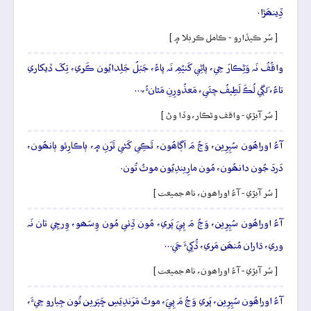
ڏِينھَڙا.
[ سُر ڪيڏارو - ڪامل ڪربلا ۾ ]
واقُفُ نَہ وَڻِڪارَ جِي، پاڻِي کَنيُمِ نَہ پاءُ، جَبَلُ جَلِدايُون ڪَري، تِکَ ڏيکاري
تاءُ، لَڳي لُڪَ لَطِيفُ چئَي، مَعذُورِنِ مَٿانءُ،…
[ سُر آبڙي - واقف وڻڪار، وڏا وڻ ]
آءُ اوراھُون سُپِرِين، وَڃُ مَ اَڳاھُون، ٿَڪِي کَڻي ٿَرَنِ ۾، ٻاڪارِئو ٻانھُون،
دَردَ جُون دانھُون، مُون مارِيندِيُون موٽُ تُون.
[ سُر آبڙي - آءُ اوراھون، ناھ جميعت ]
آءُ اوراھُون سُپِرِين، وَڃُ مَ پِيَ پَري، مُون ڏِٺي مُون وِسَھو، وِرچِي تان نَہ
وري، ڌاران مُنھَن مَري، ڏُکِيءَ جَي…
[ سُر آبڙي - آءُ اوراھون، ناھ جميعت ]
آءُ اوراھُون سُپِرِين، پَري وَڃُ مَ پِيَ، موٽُ مَرَندِيَسِ ڇَپَرين تُون جِيارو جِيءَ،