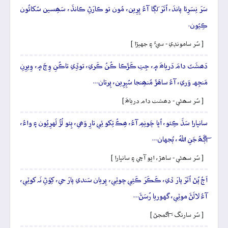
سَرَ نِسَرِئا پاندَ، اُتَرَ لَڳا آءُ پِرِين، مُون تو ڪارَڻِ ڪانڌَ، سَھِسين سُکائُون
ڪِيُون.
[ سُر سامونڊي - سيءَ ۽ جهيڙا ]
دَھشَتَ دامَ دَرياھَ ۾، جِتِ ڪَڙَڪا ڪُنُ ڪَري، توڏِي تاڪُنِ وِچَ ۾، وِيرِنِ
مَنجِهہ وَري، آءُ ساھَڙَ مُنھِنجا سُپِرِين، پِرتان…
[ سُر سھڻي - دھشت دام درياھَ ]
سانڀارا سَڏَ ڪِئو، اُڀا چَونِمِ آءُ، ھِڪُ تِکو ئِي تارِ وَھي، ٻِئو لُڙُ لَهرِيُون ۽ واءُ،
آڳَھُ جَنِ اللهُ، ٻُجهان…
[ سُر سھڻي - ساھڙ، اڀو آڇي ۽ سانڀارا ]
اَڄُ پُڻ اُتَرَ پارَ ڏي، ڪَڪَرَ ڪَئِي چوٽِي، پِريان سَندي پارَ جي، کِوَڻِ نَہ کوٽِي،
آءُ لالَڻَ موٽِي، گهوريا رُسَڻَ…
[ سُر سارنگ - آگمجڻ ]