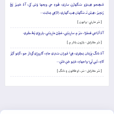
مُنھِنجو هِينئڙو سَنگهارَنِ ساري، هُوءِ جي ويجها وَسَ کي، آءُ حَمِيرَ ڀَڃُ
زَنجِيرَ، هِيئَن نَہ سَگهان هِتِ گهاري، اِلاهِي عِنايَتَ…
[ سُر مارئي - وايون ]
آءُ اُڏامِي ھَنجَڙا، سَرَ ۾ سارِينَئِي، مَڇُڻ مارِينَئي، پاريڙِي پَھُ ڪَري.
[ سُر ڪارايل - پاڙون پاتار ۾ ]
آءُ نانگَ ٻِرَنِئان نِڪِري، ھِيءَ مُوران سَندِي جاءِ، گاروڙِي گِرنارَ جو، کَڻِئو کَپُرَ
کاءِ، تَنِي لَيءِ واجهاءِ، مَڻِيو جَنِ مَٿَنِ…
[ سُر ڪارايل - سَر، اوطاقون ۽ نانگ ]