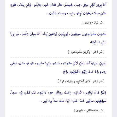
آءُ پِرِين گهَرِ پيھِي، مِيان چَنيسَرَ، ھارُ ھَٿان مُون ڇڏِئو، پُڇَنِ لِيلان ھُوءِ
ڪَنِ حِيلا، ٻَھران اَچِئو ٻيئِي، دوسِتُ نِئائُون…
[ سُر ليلا - وايون ]
ڪَڇان ڪُونجِيُون موٽِيُون، پُورِيُون پَراھين پَنڌَ، آءُ مِيان دِلِِبَندِ، تو ليءَ
نيڻَنِ نارَ اُپَٽِئا.
[ سُر ڏھر - وڳرين ڪُونجون ]
اوڏِڻِ اوڏِي آءُ، توکي لاکي ڪوٺِئو، سَندو مِٽِيءَ مامِرو، لَٿو تو مَٿان، توتي
ريڌو راءُ، نَہ تَہ راڻِيُون گهَڻِيُون راڄَ…
[ سُر ڏھر - لاکو ڦلاڻي، ريٻاڙي ۽ اوڏ ]
وَڏَڙا ڏانَ ڏِنائِين، کَنيائِين رَختُ ريزالَنِ جو، ڏاتِيُوم ڏي ڏَڏَنِ کي، سونُ
سَراھِيُون سائِين، اَنڌا مَنڊا آئِيا، سَخا سَڏُ وِڌائِين،…
[ سُر جاجڪاڻي - وايون ]