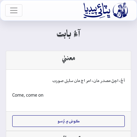

vigation
آءُ بابت
معنيٰ
اَچُ، اچڻ مصدر مان، امر اچ مان سليل صورت
Come, come on
ڪوش ۾ ڏِسو