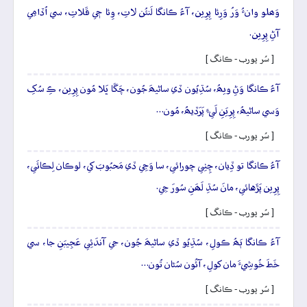
وَھلو وانءُ وَرُ وَرِئا پِرِين، آءُ ڪانگا لَنئُن لاتِ، وِئا جٖي قَلاتِ، سي اُڏامِي
آڻِ پِرِين.
[ سُر پورب - ڪانگ ]
آءُ ڪانگا وَڻِ ويھُ، سُڌِيُون ڏي ساڻيھَ جُون، چَڱا ڀَلا مُون پِرِين، ڪِ سُکِ
وَسي ساڻيھُ، پِرِيَنِ لَيءِ پَرَڏيھُ، مُون…
[ سُر پورب - ڪانگ ]
آءُ ڪانگا تو ڏِيان، چِٺِي چورائي، سا وَڃِي ڏي مَحبُوبَ کي، لوڪان لِڪائَي،
پِرِين پَڙَهائي، مانَ سُڌِ لَھَنِ سُورَ جِي.
[ سُر پورب - ڪانگ ]
آءُ ڪانگا ٻَھُ ڪولِ، سُڌِيُو ڏي ساڻيھَ جُون، جي آندَئِي عَجِيبَنِ جا، سي
خَطَ خُوشِيءَ مان کولِ، آئُون سُڻان تُون…
[ سُر پورب - ڪانگ ]