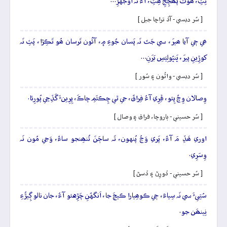
تِتِ، ھوتَ پَھچِجِ ھِتِ، آءُ تَہ اوَجَهڙِ…
[ سُر ديسي - آڏ تراڇا جبل ]
ھي جٖي آيا ھيرَ، سي جَتَ نَہ پَسان جُوءِ ۾، آئُون تَرسان ھُو تَڪِڙا، پَٽِ نَہ
کوڙِينِ پيرَ، ڀَنڀُولِيَسِ بَرَنِ…
[ سُر ديسي - واٽُون ۽ سُور ]
وِصالان وِچُ پِئو، ڦِرِي آءُ فِراقَ، جي ٿي چِڪئَمِ چاڪَ، پِرِينءَ گَڏِجِي پُورِئا.
[ سُر حسيني - ٻاروچا، فراق ۽ وصال ]
اوري ھَڏِ مَ آءُ، پَري وَڃُ پُنهون، تَہ ساڄَنَ تُنھِنجو ساءُ، وَڃي مُون نَہ
وِسَرِي.
[ سُر حسيني - ڏورِڻ ۽ ڏسڻ ]
سُتِيءَ سي نَہ سِياءَ، جٖي ڪوھِيارا ڪيچَ جا، اَنگهُنِ چَڙِهئو آءُ، جان نالو ڳِيڙُءِ
نِينھَن جو.