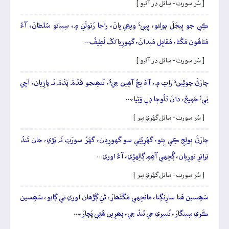
[ سُر سورٺ - سائل در آئيو ]
ڪِي جو ٻِيجَلَ ٻولِئو، ڀِنِيءَ ويھِي ڀانَ، راجا رَتولَنِ ۾، سِيباڻو سُلطانَ، آءُ
مَٿاھُون مَڱڻا، مُقابِل مَيدانَ، گهورِيا لَکَ لَطِيفُ…
[ سُر سورٺ - سائل در آئيو ]
چارَڻَ چوٿِينءَ راتِ ۾، آءُ نِچُ آھِين جِيءُ، تُنھِنجو قَدَمُ پَدَمَ نَہ پاڙِيان، اَچِي
ٿِيءُ جَمِيعُ، دانَ دَلُوچا دِلِ وَڻِيا،…
[ سُر سورٺ - سائل گهُري سِر ]
چارَڻَ ٻولِجِ ڪِي ٻِئو، گهُرِيُئِي سو گهورِيان، گهَرُ سورَٺِ نَہ پَڙي، جان تَندُ
بَرابَرِ تورِيان، ڳُجِهي آھِمِ ڳالِهڙِي، آءُ اوري…
[ سُر سورٺ - سائل گهُري سِر ]
سَھِسين ھُئا سارِنگِئا، مانجِهي مَڱڻَھارَ، تَنِ ڳَڙَھان اوري ٿي ڳايو، سَھِسين
ڪَري سِينگارَ، تُنبيري جي تَندُ جِي، پھرِين ھُئِي پَچارَ،…