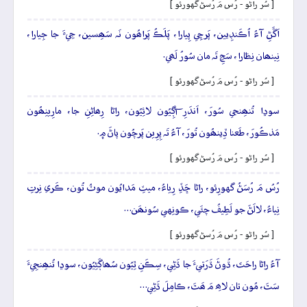
[ سُر راڻو - رُس مَ رُسڻ گهورئو ]
اَڱَڻِ آءُ اُڪَنڊِيين، پَرچِي پِيارا، پَلَڪُ پَراھُون نَہ سَھِسين، جِيءَ جا جِيارا،
نِينھان نِظارا، سَڃِ تَہ مان سُورُ لَھي.
[ سُر راڻو - رُس مَ رُسڻ گهورئو ]
سوڍا تُنھِنجي سُورَ، اَندَرِ آڳِيُون لائِيُون، راڻا رِھاڻِنِ جا، مارِينِھُون
مَذڪُورَ، طَعنا ڏِينھُون تُورَ، آءُ تَہ پِرِين پَرچُون پاڻَ ۾.
[ سُر راڻو - رُس مَ رُسڻ گهورئو ]
رُسُ مَ رُسَڻُ گهورِئو، راڻا ڇَڏِ رِياءُ، ميٽِ مَدايُون موٽُ تُون، ڪَري نِرتِ
نِياءُ، لالَڻَ جو لَطِيفُ چئَي، ڪونِهي سُونھَن…
[ سُر راڻو - رُس مَ رُسڻ گهورئو ]
آءُ راڻا راحَتَ، ڌُوڻَ ڌَرَتيءَ جا ڌَڻِي، سِڪَنِ ٿِيُون سُھاڳَڻِيُون، سوڍا تُنھِنجِيءَ
سَٿَ، مُون تان لاھِ مَ ھَٿَ، ڪامِلَ ڌَڻِي…