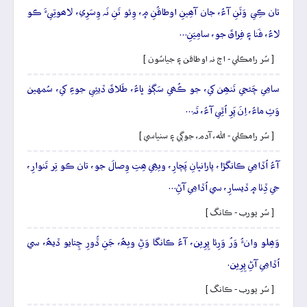
تان ڪِي وَٽَنِ آءُ، جان آھِينِ اوطاقُنِ ۾، وِئو تَنِ نَہ وِسَرِي، لاھوتِيءَ ڪو
لاءُ، فَنا ۽ فِراقَ جو، سامِيَنِ…
[ سُر رامڪلي - اڄ نہ اوطاقن ۽ جياسُون ]
سامِي چَئجي تَنھِن کي، جو ڪُھي سَڳوۡ ڀاءُ، طَلاقَ ڏيئِي جوءِ کي، سُمهين
وَٽِ ماءُ، اِنَ پَرِ اُٿِي آءُ، تَہ…
[ سُر رامڪلي - الله، آدم، جوڳي ۽ سنياسي ]
آءُ اُڏامِي ڪانگڙا، پارانڀانِ پَچارِ، ويھِي ھِتِ وِصالَ جو، تان ڪو تِر تَنوارِ،
جي ڏِٺا ۾ ڏيسارِ، سي اُڏامِي آڻِ…
[ سُر پورب - ڪانگ ]
وَھِلو وانءُ وَرُ وَرِئا پِرِين، آءُ ڪانگا وَڻِ ويھُ، جَنِ ڏُورِ چِتايو ڏيھُ، سي
اُڏامِي آڻِ پِرِين.
[ سُر پورب - ڪانگ ]