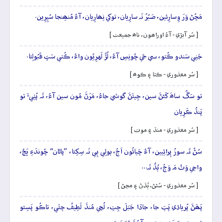
مَڇُڻ وَرَ وِسارِئين، صَبُرُ نَہ سارِيان، توکي نِھارِيان، آءُ مُنھِنجا سُپِرِين.
[ سُر آبڙي - آءُ اوراھون، ناھ جميعت ]
جَنِي سَندو ڪُتو، سي جَي چُونِسِ آءُ، لُڙُ لَهرِيُون واءُ، ڪُتي سَڀَ قَبُولِئا.
[ سُر معذوري - ڪتا ۽ ڪوھ ]
تو سَڱُ ساھَ کَڻڻَ سين، جِيئَڻَ گوشي جاءُ، مَرَڻَ مُون سين آءُ، تَہ پُٺِيءَ تو
پَنڌُ ڪَرِيان
[ سُر معذوري - منڌ ۽ موت ]
سُڻُ تَہ سوزُ پِرائِيين، آءُ چَيائُون اَڄُ، ٻولِي ٻِي نَہ سِکِئا، ”پاڻان“ چُوندَءِ ڀَڄُ،
واڄي وَٽُ مَ وَڄُ، ٻُڌُ تَہ…
[ سُر معذوري - سُڻڻ، ٻُڌڻ ۽ مڃڻ ]
پَھَڻَ پُرياڌي پَٻَ جا، جاڏا جَبَلَ جِتِ، لُڇي مُنڌَ لَطِيفُ چئَي، تاڪُو پَسِئو