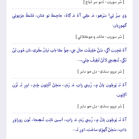
[ سُر سورٺ - ڏنو سر ڏياچ ]
وَڍِ سِرُ ٿِيءُ سَرَھو، مَ ڪِي آءُ مَ ڳاءُ، جاجِڪَ تو مَٿان، مُلڪُ مِڙيوئِي
گهورِيان.
[ سُر سورٺ - ماتام ۽ موڪلاڻي ]
آءُ عَجِيبَ اَڳي، سُڻُ حَقِيقَتَ حالَ جِي، چؤُ ڪا باتِ بَيانُ ڪَري، تان مُون تَنُ
تَڳي، تُنھِنجِي لالَڻَ لَطِيفُ چئَي،…
[ سُر بروو سنڌي - دل جو دلبر ]
آءُ تَہ پَرچُون پاڻَ ۾، رُسِي راتِ مَ رَنڊِ، سَڄَڻَ اُلَٿِيُون ڇَنڊِ، اورِ تَہ ٺَرَنِ
اَکِيُون.
[ سُر بروو سنڌي - دل جو دلبر ]
آءُ تَہ پَرچُون پاڻَ ۾، رُسِي رَنڊِ مَ راتِ، اَسِين تائِبَ تُنھِنجا، تُون زوراوَرِ
ذاتِ، سَڄَڻَ گَهڙِي ساعَتَ، اورِ تَہ…