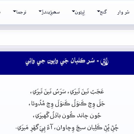
سُر وار
گنج
لِپِيُون
سھيڙِيندڙَ
ترجما
ش
- سُر ڪلياڻ جَي وايون جي وائِي

عَجَبُ
نَينَ تَيرَي، سَرَسُ نَينَ تَيرَي،
جَلَ وِچ ڪَنوَلُ ڪَنوَلَ وِچ مُدُوئا،
جُون
چاند
ڪُون
بادَلُ
گَهيرَي،
چُڻِ ڀُڻِ ڪَلِيان
سيڄَ
وِڇاوان،
آءُ
پِيَ
گهَرِ
مَيرَي.