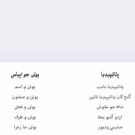
ڀٽائيپيڊيا
ٻولن جو اڀياس
ڀٽائيپيڊيا بابت
ٻولن ۾ اسم
گنج کان ڀٽائيپيڊيا تائين
ٻولن ۾ صفتون
شاھ جو ڪوش
ٻولن ۾ فعل
اردو آڊيو بڪ
ٻولن ۾ ظرف
مشيني وڊيوز
ٻولن جا زمرا