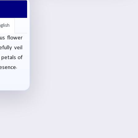
glish
tus flower
fully veil
 petals of
resence.