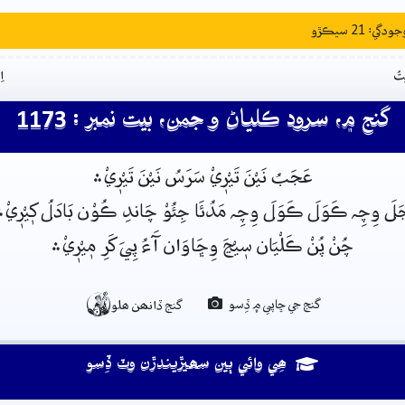
: 21 سيڪڙو
تُ
ا
گنج ۾، سرود ڪلياڻ و جمن، بيت نمبر : 1173
عَجَبُ نَيْنَ تَيْرٖيْ سَرَسُ نَيْنَ تَيْرٖيْ﮶
َلَ وِچِہ ڪَوَلَ ڪَوَلَ وِچِہ مَدُئَا جِئُوْ چَاندِ ڪُوْن بَادَلُ کٖيْرٖيْ﮶
چُنْ پُنْ ڪَلْيَان سٖيْڃَ وِڇَاوَان آَءُ پِيَ کَرِ مٖيْرٖيْ﮶

گنج جي ڇاپي ۾ ڏِسو
گنج ڏانھن ھلو
ھِي وائي ٻين سھيڙيندڙن وٽ ڏِسو