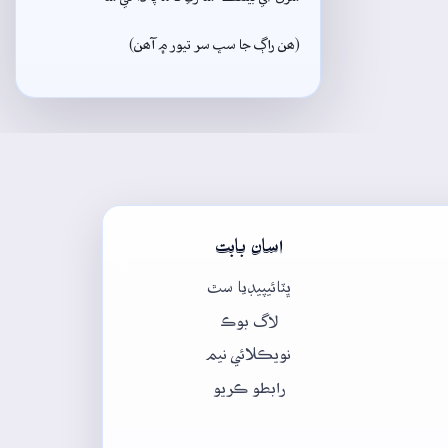
(ھن راڳ جا سڀ سر تيور ۾ آھن)
اسان بابت
ڀٽائيپيڊيا سٿ
لاگ بوڪ
نويڪلائي نيم
رابطو ڪريو