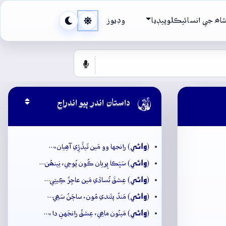
اھ جي انسائيڪلوپيڊيا
وڊيوز

داستان اندر ٻيو اندراج
وائِي
(
) رانجها وو مَين تَيڏَڙِي آھِيان،…
وائِي
(
) سَڀَڪا پِريان ڪُون پُوڄي، نِينھُن…
وائِي
(
) عِشقَ تُساڏي مَين عاجِزُ ڪِيتِي…
وائِي
(
) مَندُ پئَندي مُون، ساڄَنُ سَھِي…
وائِي
(
) مَينُون ماھِي، عِشقُ رانجَهنِ دا،…