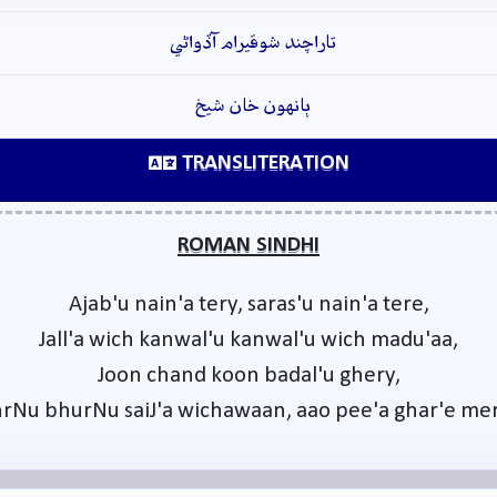
تاراچند شوقيرام آڏواڻي
ٻانهون خان شيخ
TRANSLITERATION
ROMAN SINDHI
Ajab'u nain'a tery, saras'u nain'a tere,
Jall'a wich kanwal'u kanwal'u wich madu'aa,
Joon chand koon badal'u ghery,
rNu bhurNu saiJ'a wichawaan, aao pee'a ghar'e me