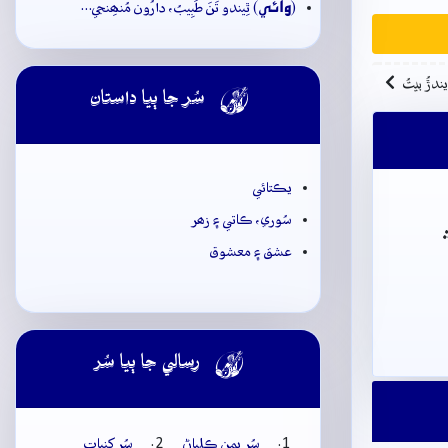
وائِي
(
) ٿِيندو تَنَ طَبِيبُ، دارُون مُنھِنجي…
ِيندڙُ بيتُ

سُر جا ٻيا داستان
يڪتائي
سُوري، ڪاتي ۽ زھر
عشق ۽ معشوق

رسالي جا ٻيا سُر
سُر يمن ڪلياڻ
سُر کنڀات