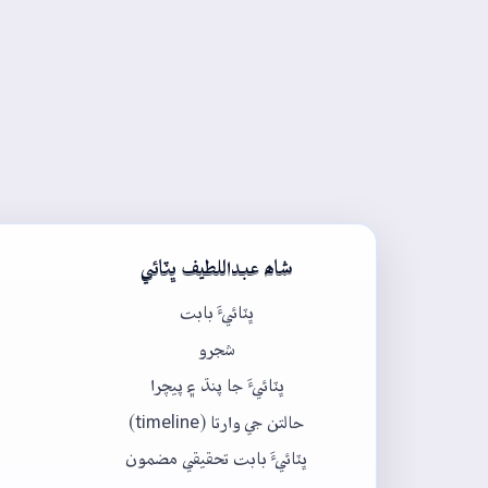
شاھ عبداللطيف ڀٽائي
ڀٽائيءَ بابت
شجرو
ڀٽائيءَ جا پنڌ ۽ پيچرا
حالتن جي وارتا (timeline)
ڀٽائيءَ بابت تحقيقي مضمون