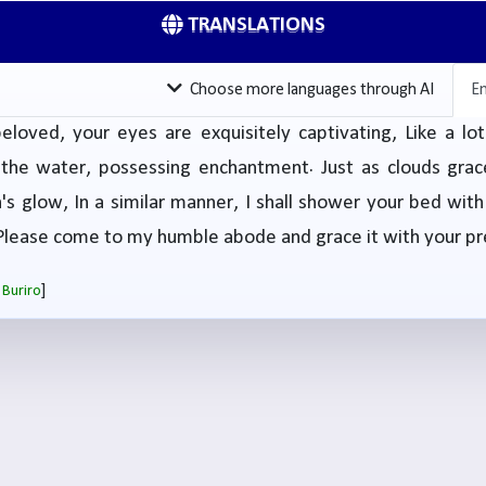
TRANSLATIONS
Choose more languages through AI
En
loved, your eyes are exquisitely captivating, Like a lo
the water, possessing enchantment. Just as clouds grace
s glow, In a similar manner, I shall shower your bed with
Please come to my humble abode and grace it with your p
]
 Buriro