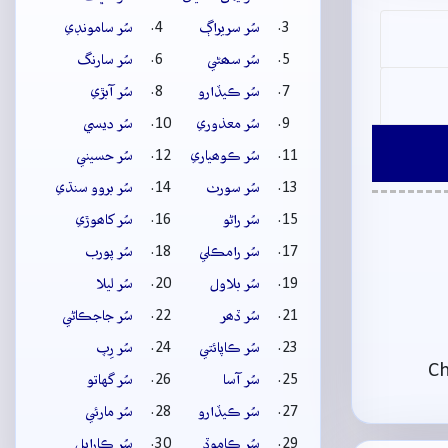
سُر سريراڳ
سُر سامونڊي
سُر سھڻي
سُر سارنگ
سُر ڪيڏارو
سُر آبڙي
سُر معذوري
سُر ديسي
سُر ڪوھياري
سُر حسيني
سُر سورٺ
سُر بروو سنڌي
سُر راڻو
سُر کاھوڙي
سُر رامڪلي
سُر پورب
سُر بلاول
سُر ليلا
سُر ڏھر
سُر جاجڪاڻي
سُر ڪاپائتي
سُر رِپ
Ch
سُر آسا
سُر گهاتو
سُر ڪيڏارو
سُر مارئي
سُر ڪاموڏ
سُر ڪارايل