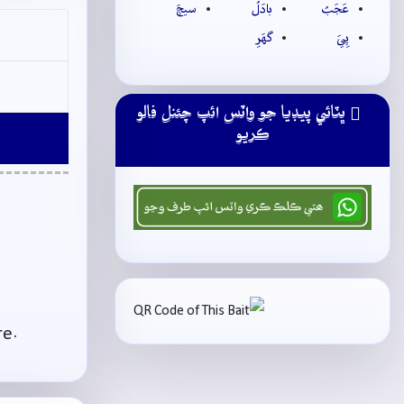
عَجَبُ
بادَلُ
سيڄَ
پِيَ
گهَرِ
ڀٽائي پيڊيا جو واٽس ائپ چئنل فالو
ڪريو
re.