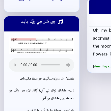
ھِن سُر جي راڳ بابت
Oh, my be
adorning 
the moon'
flowers. 
[
Amar Fayaz
ڪلياڻ: شاستري سنگيت جو ھڪ مکيہ ٺاٺ
ٺاٺ: ڪلياڻ (پاڻ ئي آھي) ڳائڻ لاءِ ھن راڳ جي
بيھڪ يمن ڪلياڻ جي آھي.
سُرن جي بيھڪ: سا ري گا ما پا ڌا ني سا