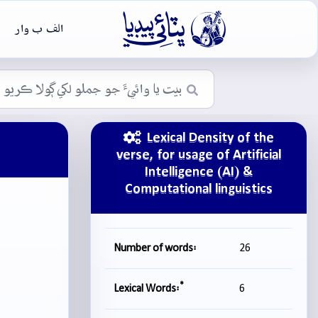

الف ب وار
Lexical Density of the
verse, for usage of Artificial
Intelligence (AI) &
Computational linguistics
Number of words:
26
*
Lexical Words:
6