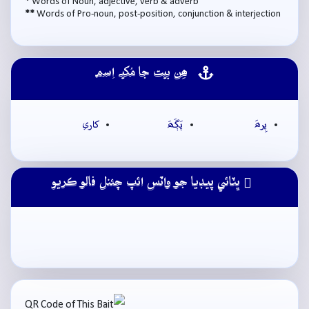
*
Words of Noun, adjective, verb & adverb
**
Words of Pro-noun, post-position, conjunction & interjection
ھِن بيت جا مُکيہ اِسم
پِرھَ
پَڳَھَ
کاري
ڀٽائي پيڊيا جو واٽس ائپ چئنل فالو ڪريو