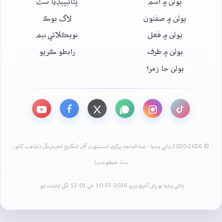
ٻولن ۾ اسم
ڀٽائيپيڊيا سٿ
ٻولن ۾ صفتون
لاگ بوڪ
ٻولن ۾ فعل
نويڪلائي نيم
ٻولن ۾ ظرف
رابطو ڪريو
ٻولن جا زمرا
© 2020-2026 ڀٽائي پيڊيا - عبدالماجد ڀرڳڙي انسٽيٽيوٽ آف لئنگئيج انجنيئرنگ (ثقافت کاتو،
سنڌ حڪومت)
ڀٽائي پيڊيا پورٽل آخري ڀيرو 2026-07-10 جي 12:01 لڳي اپڊيٽ ٿيو.