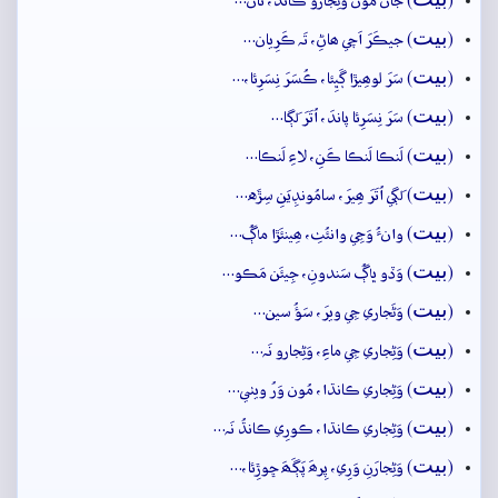
(
) جانۡ مُون وَڻِجارو ڪانڌُ، تانۡ…
بيت
(
) جيڪَرَ اَچي ھاڻِ، تَہ ڪَرِيان…
بيت
(
) سَرَ لوھِيڙا ڳَڀِئا، ڪُسَرَ نِسَرِئا،…
بيت
(
) سَرَ نِسَرِئا پاندَ، اُتَرَ لَڳا…
بيت
(
) لَنڪا لَنڪا ڪَنِ، لاءِ لَنڪا…
بيت
(
) لَڳي اُتَرَ ھِيرَ، سامُونڊِيَنِ سِڙَه…
بيت
(
) وانءُ وَڃِي وانئُٺِ، ھِينئَڙا ماڳُ…
بيت
(
) وَڏو ڀاڳُ سَندونِ، جِيئَن مَڪو…
بيت
(
) وَڻَجاري جِي ويرَ، سَؤُ سين…
بيت
(
) وَڻِجاري جِي ماءِ، وَڻِجارو نَہ…
بيت
(
) وَڻِجاري ڪانڌا، مُون وَرُ ويٺي…
بيت
(
) وَڻِجاري ڪانڌا، ڪورِي ڪانڌُ نَہ…
بيت
(
) وَڻِجارَنِ وَرِي، پِرھَ پَڳَھَ ڇوڙِئا،…