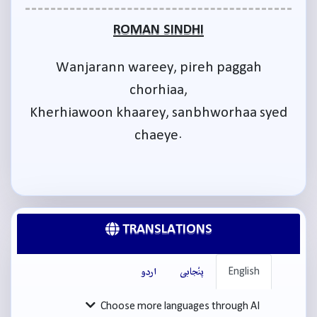
ROMAN SINDHI
Wanjarann wareey, pireh paggah
chorhiaa,
Kherhiawoon khaarey, sanbhworhaa syed
chaeye.
TRANSLATIONS
English
پنْجابی
اردو
Choose more languages through AI