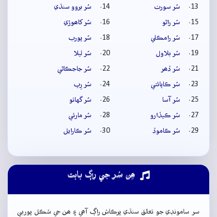
سُر سورٺ
سُر بروو سنڌي
سُر راڻو
سُر کاھوڙي
سُر رامڪلي
سُر پورب
سُر بلاول
سُر ليلا
سُر ڏھر
سُر جاجڪاڻي
سُر ڪاپائتي
سُر رِپ
سُر آسا
سُر گهاتو
سُر ڪيڏارو
سُر مارئي
سُر ڪاموڏ
سُر ڪارايل
ھِن سُر جي راڳ بابت
سر سامونڊي جو تعلق سنڌي پرڪاش راڳ آھي ۽ ھن جي شڪل پوربي