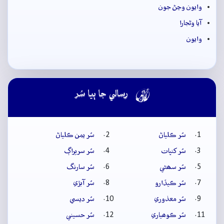
وايون وڃڻ جون
آيا وڻجارا
وايون

رسالي جا ٻيا سُر
سُر ڪلياڻ
سُر يمن ڪلياڻ
سُر کنڀات
سُر سريراڳ
سُر سھڻي
سُر سارنگ
سُر ڪيڏارو
سُر آبڙي
سُر معذوري
سُر ديسي
سُر ڪوھياري
سُر حسيني