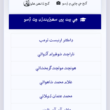

گنج جي ڇاپي ۾ ڏِسو
گنج ڏانھن ھلو
ھِي بيت ٻين سھيڙيندڙن وٽ ڏِسو
ڊاڪٽر ارنيسٽ ٽرمپ
تاراچند شوقيرام آڏواڻي
ھوتچند مولچند گربخشاڻي
غلام محمد شاھواڻي
محمد عثمان ڏيپلائي