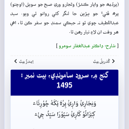
(پرڏيھ جو واپار ڪندڙ) وڻجارو وري صبح جو سويل (اوچتو)
پره ڦٽيءَ جو ٻيڙين جا لنگر کڻي روانو ٿي ويو. سيد
عبداللطيف چوي ٿو تہ جيڪي سمنڊ جو سفر ڪن ٿا، اهي
هر وقت ان لاءِ تيار رهن ٿا.
[
شارح: ڊاڪٽر عبدالغفار سومرو
]
گُذريلُ بيتُ
اِيندڙُ بيتُ
گنج ۾، سرود سامونڊي، بيت نمبر :
1495
وَنِجَارٖيْ وَارٖيْ پِرْہَ پَکَهْ ڇُوْرِئَا﮶
کٖيْرَائُوْ کَارٖيْ سَڀُوْرَا سَيِّدُ چٖيْ﮶