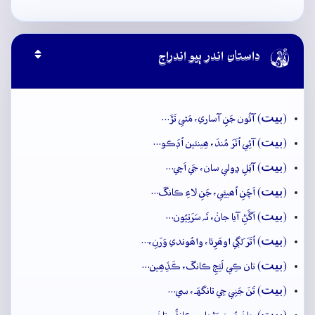

داستان اندر ٻيو اندراج
بيت
(
) آئُون جَنِ آساري، مَٿي تَڙَ…
بيت
(
) آئِي اُتَرَ مُندَ، ھِينئين اُڊَڪو…
بيت
(
) آيَلِ ڍولي سان، جَي اَچي…
بيت
(
) اَچَنِ اُھيئِي، جَنِ لاءِ ڪانگَ…
بيت
(
) اَڱَڻِ آيا جانۡ، تَہ سَرَتِيُون…
بيت
(
) اُتَرَ لَڳي اوھَرِئا، واھُوندي وَرَنِ،…
بيت
(
) تان ڪِي لَئِجِ ڪانگَ، ڪَڏِھِين…
بيت
(
) تَنَ جَنِي جِي تانگهَہ، سي…
بيت