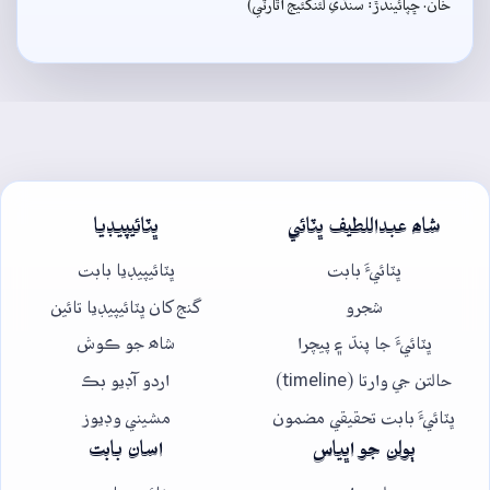
خان. ڇپائيندڙ: سنڌي لئنگئيج اٿارٽي)
شاھ عبداللطيف ڀٽائي
ڀٽائيپيڊيا
ڀٽائيءَ بابت
ڀٽائيپيڊيا بابت
شجرو
گنج کان ڀٽائيپيڊيا تائين
ڀٽائيءَ جا پنڌ ۽ پيچرا
شاھ جو ڪوش
حالتن جي وارتا (timeline)
اردو آڊيو بڪ
ڀٽائيءَ بابت تحقيقي مضمون
مشيني وڊيوز
ٻولن جو اڀياس
اسان بابت