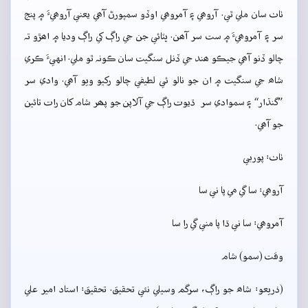
ٺاٺ سان ملي ٿي. آروھي ۽ آمروھي اوڏو سمپورڻ آھي يعني آروھيءَ ۾ پنج
سر ۽ آمروھيءَ ۾ ست سر آھن. ڀٽائي جن جي راڳ کي راڳ وديا ۾ اھڙو تہ
چالو ڏنو آھي جيڪو ھند جي ڏنل سنگيت سان ڪونہ ٿو ملي. انهيءَ ڪري
شاھ جي سنگيت ۾ ان جو نالو ئي لطيفي چالو رکيو ويو آھي. وادي سر
”گنڌار“ ۽ سموادي سر ڌيوت راڳ جي آلاپن جو پھر شام کان رات تائين
جو آھي.
ٺاٺ: پوربي
آروھي: سا گي مي پا ني سا
آمروھي: سا ني ڌا پا مني گي را سا
وقت (سمو) شام
(ذريعو: شاھ جو راڳ، سرگم وسيلي نئي تحقيق. تحقيق: استاد امير علي