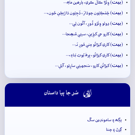
بيت
(
) وِئَڙا ڪالُ ڪري، ٻارھين ماھِ…
بيت
(
) چَمَڪِيُون چوڌارَ، ڌَڄِيُون ڌاڙيچَنِ جُون،…
بيت
(
) ڍولو وِئَڙو ڏُورِ، آئُون ٿِي…
بيت
(
) کارو جي کيڙِينِ، سيئِي مُنھِنجا…
بيت
(
) کاري کيڙائُو مِٺي مُورِ نَہ…
بيت
(
) کاري کيڙائُو، بِرھَ بُوبُ بَناءِ،…
بيت
(
) کيڙائُنِ کارو، سَنجهيئِي سارِئو، آيَلِ…

سُر جا ٻيا داستان
پڳھ ۽ سامونڊين سڱ
ڳرڻ ۽ چنتا