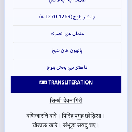
علامہ آءِ. آءِ. قاضي
ڊاڪٽر بلوچ (1269-1270 ھ)
عثمان علي انصاري
ٻانهون خان شيخ
ڊاڪٽر نبي بخش بلوچ
TRANSLITERATION
सिन्धी देवनागिरी
वणिजारनि वारे। पिरिह पग॒ह छोड़िआ।
खेड़ाऊ खारे। संभूड़ा सयदु चए।