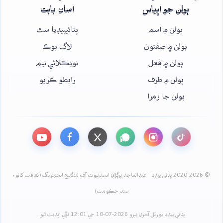
ٻولن جو اڀياس
اسان بابت
ٻولن ۾ اسم
ڀٽائيپيڊيا سٿ
ٻولن ۾ صفتون
لاگ بوڪ
ٻولن ۾ فعل
نويڪلائي نيم
ٻولن ۾ ظرف
رابطو ڪريو
ٻولن جا زمرا
© 2020-2026 ڀٽائي پيڊيا - عبدالماجد ڀرڳڙي انسٽيٽيوٽ آف لئنگئيج انجنيئرنگ (ثقافت کاتو،
سنڌ حڪومت)
ڀٽائي پيڊيا پورٽل آخري ڀيرو 2026-07-10 جي 12:01 لڳي اپڊيٽ ٿيو.