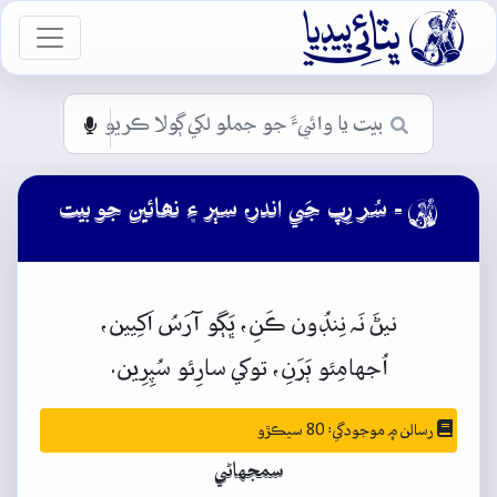

vigation
- سُر رِپ جَي اندر، سٻر ۽ نھائين جو بيت

نيڻَ
نَہ
نِنڊُون
ڪَنِ،
ڀَڳو
آرَسُ
اَکِيين،
اُجهامِئو
ٻَرَنِ،
توکي
سارِئو
سُپِرِين.
رسالن ۾ موجودگي: 80 سيڪڙو
سمجهاڻي