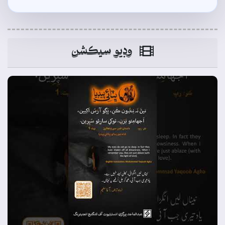
وڊيو سيڪشن