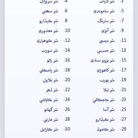
سُر کنڀات
سُر سريراڳ
سُر سامونڊي
سُر سھڻي
سُر سارنگ
سُر ڪيڏارو
سُر آبڙي
سُر معذوري
سُر ديسي
سُر ڪوھياري
سُر حسيني
سُر سورٺ
سُر بروو سنڌي
سُر راڻو
سُر کاھوڙي
سُر رامڪلي
سُر پورب
سُر بلاول
سُر ليلا
سُر ڏھر
سُر جاجڪاڻي
سُر ڪاپائتي
سُر آسا
سُر گهاتو
سُر ڪيڏارو
سُر مارئي
سُر ڪاموڏ
سُر ڪارايل