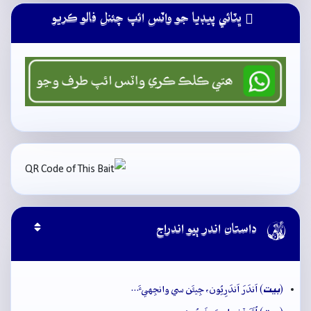
ڀٽائي پيڊيا جو واٽس ائپ چئنل فالو ڪريو

داستان اندر ٻيو اندراج
بيت
(
) اَندَرَ اَندَرِيُون، جِيئَن سي وانجِهيءَ…