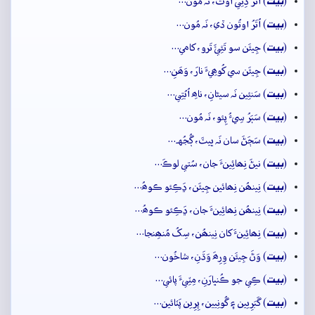
بيت
(
) اُتَرَ ڏِنِي اوتَ، نَہ مُون…
بيت
(
) اُتَرُ اوتُون ڏي، نَہ مُون…
بيت
(
) جِيئَن سو تَئِئَ تَرو، کامي…
بيت
(
) جِيئَن سي کُوھِيءَ نارَ، وَھَنِ…
بيت
(
) سَنئِين نَہ سيڻانِ، ناھِ اُبُتِي…
بيت
(
) سَٻَرُ سِيءُ پِئو، نَہ مُون…
بيت
(
) سَڄَڻَ سان نَہ ڀيٽَ، ڳُجُهہ…
بيت
(
) نيڻَ نِھائِينءَ جان، سُتي لوڪَ…
بيت
(
) نِينھُن نِھائين جِيئَن، ڍَڪِئو ڪوھُ…
بيت
(
) نِينھُن نِھائِينءَ جان، ڍَڪِئو ڪوھُ…
بيت
(
) نِھائِينءَ کان نِينھُن، سِکُ مُنھِنجا…
بيت
(
) وَڻَ جِيئَن وِرِھَ وَڌَنِ، شاخُون…
بيت
(
) ڪِي جو ڪُنڀارَنِ، مِٽِيءَ پائي…
بيت
(
) گَبَرِيين ۽ گُونِيين، پِرِين پَٽائين…