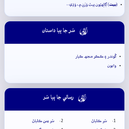
بيت
(
) ڳالِهيُون پيٽَ وَرَنِ ۾، وَڌِي…

سُر جا ٻيا داستان
گُوندر ۽ ڪڪر منجهہ ڪپار
وايون

رسالي جا ٻيا سُر
سُر ڪلياڻ
سُر يمن ڪلياڻ