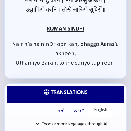
नैण न निन्डूं कनि। भगो॒ आरसु अखियें।
उझामिओ ब॒रनि। तोखे सारिओ सुपिरीं॥
ROMAN SINDHI
Nainn'a na ninDHoon kan, bhaggo Aaras'u
akheen,
UJhamiyo Baran, tokhe sariyo supireen.
TRANSLATIONS
English
فارسی
اردو
Choose more languages through AI