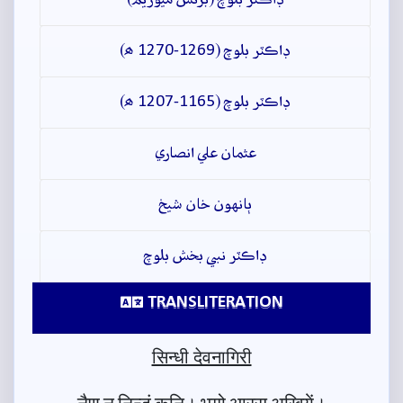
ڊاڪٽر بلوچ (1269-1270 ھ)
ڊاڪٽر بلوچ (1165-1207 ھ)
عثمان علي انصاري
ٻانهون خان شيخ
ڊاڪٽر نبي بخش بلوچ
TRANSLITERATION
सिन्धी देवनागिरी