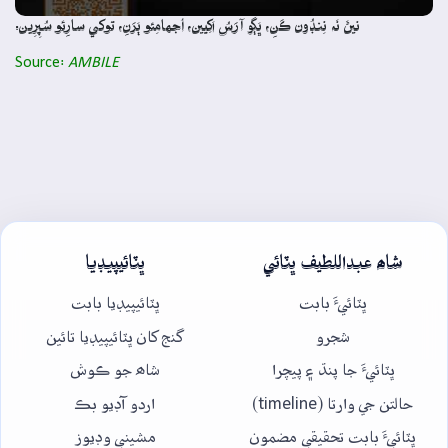
نيڻَ نَہ نِنڊُون ڪَنِ، ڀَڳو آرَسُ اَکِيين، اُجهامِئو ٻَرَنِ، توکي سارِئو سُپِرِين.
Source:
AMBILE
شاھ عبداللطيف ڀٽائي
ڀٽائيپيڊيا
ڀٽائيءَ بابت
ڀٽائيپيڊيا بابت
شجرو
گنج کان ڀٽائيپيڊيا تائين
ڀٽائيءَ جا پنڌ ۽ پيچرا
شاھ جو ڪوش
حالتن جي وارتا (timeline)
اردو آڊيو بڪ
ڀٽائيءَ بابت تحقيقي مضمون
مشيني وڊيوز