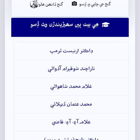

گنج جي ڇاپي ۾ ڏِسو
گنج ڏانھن ھلو
ھِي بيت ٻين سھيڙيندڙن وٽ ڏِسو
ڊاڪٽر ارنيسٽ ٽرمپ
تاراچند شوقيرام آڏواڻي
غلام محمد شاھواڻي
محمد عثمان ڏيپلائي
علامہ آءِ. آءِ. قاضي
ڊاڪٽر بلوچ (برٽش ميوزيم)