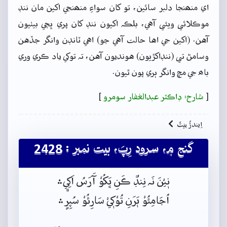
اي منھنجا دلبر سائين، تو کان سواءِ منھنجي اکين مان ننڊ
موڪلائي ويئي آهي، بلڪہ اکيون ننڊ کان پري ڀڄي بيٺيون
آهن. (اکين جي اها حالت آهي جو) اهي ٽانڊن وانگر جڏهن
وسامڻ تي (ننڊاکڙيون) هونديون آهن، تہ توکي ياد ڪري وري
باھ جي مچ وانگر ٻري پون ٿيون.
[
شارح: ڊاڪٽر عبدالغفار سومرو
]
اِيندڙُ بيتُ
گنج ۾، سرود رِپَ، بيت نمبر : 2428
نٖيْنَ نَہ نِنڊٌ ڪَنِ ڀَکُوْ آَرَسُ اَکِي﮼﮶
اُجَامِئُوْ ٻَرَنِ تُوْکٖيْ سَارِئُوْ سُپِرٍ﮶