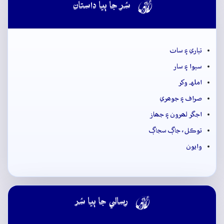

سُر جا ٻيا داستان
تياري ۽ ساٺ
سيوا ۽ سار
املهہ وکر
صراف ۽ جوھري
اجگر لھرون ۽ جھاز
توڪل، جاڳ سجاڳ
وايون

رسالي جا ٻيا سُر