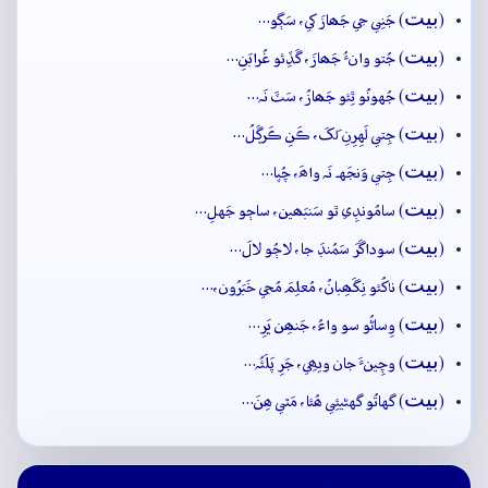
بيت
(
) جَنِي جي جَھازَ کي، سَڳو…
بيت
(
) جُتو وانءُ جَھازَ، گَڏِئو غُرابَنِ…
بيت
(
) جُهونُو ٿِئو جَھازُ، سَٽَ نَہ…
بيت
(
) جِتي لَهِرِنِ لَکَ، ڪَنِ ڪَرڳَلُ…
بيت
(
) جِتي وَنجَهہ نَہ واھَ، چُپا…
بيت
(
) سامُونڊِي ٿو سَنبَھين، ساڄو جَهلِ…
بيت
(
) سوداگَرَ سَمُنڊَ جا، لاڄُو لالَ…
بيت
(
) ناکُئو نِگَھِبانُ، مُعلِمَ مُجي خَبَرُون،…
بيت
(
) وِساڻُو سو واءُ، جَنھِن ڀَرِ…
بيت
(
) وچِينءَ جان ويھِي، جَرِ پَلَئُہ…
بيت
(
) گهاتُو گهڻيئِي ھُئا، مَٿي ھِنَ…