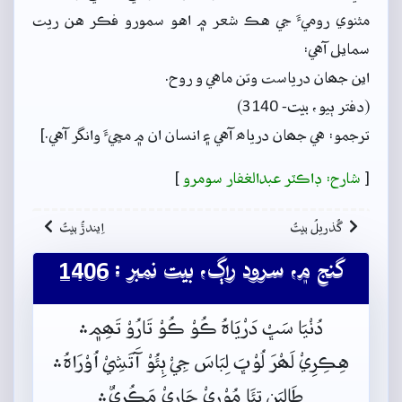
مثنوي روميءَ جي هڪ شعر ۾ اهو سمورو فڪر هن ريت
سمايل آهي:
اين جھان درياست وتن ماهي و روح.
(دفتر ٻيو، بيت- 3140)
ترجمو: هي جھان درياھ آهي ۽ انسان ان ۾ مڇيءَ وانگر آهي.]
[
شارح: ڊاڪٽر عبدالغفار سومرو
]
گُذريلُ بيتُ
اِيندڙُ بيتُ
گنج ۾، سرود راڳ، بيت نمبر : 1406
دُنْيَا سَڀْ دَرْيَاہُ ڪُوْ ڪُوْ تَارُوْ تَھِم﮼﮶
هِڪِرِيْ لَھْرَ لُوْڀَ لِبَاسَ جِيْ ٻِئُوْ آَتَشِيْ اُوْرَاہُ﮶
طَالِبَنِ تِئَا مُوْرٖيْ چَارِيْ مَڪُرِيٌ﮶