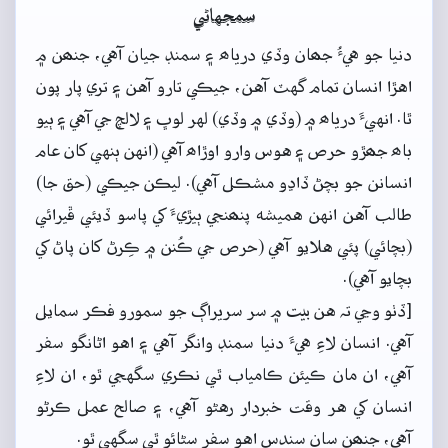
سمجهاڻي
دنيا جو هيءُ جھان وڏي درياھ ۽ سمنڊ جيان آهي، جنھن ۾
اهڙا انسان تمام گهٽ آهن، جيڪي تارو آهن ۽ تري پار پون
ٿا. انهيءَ درياھ ۾ (وڏي ۾ وڏي) لهر لوڀ ۽ لالچ جي آهي ۽ ٻيو
باھ جھڙو حرص ۽ هوس وارو اوڙاھ آهي (انهن ٻنهي کان عام
انسانن جو بچڻ ڏاڍو مشڪل آهي). ليڪن جيڪي (حق جا)
طالب آهن انهن هميشه پنھنجي ٻيڙيءَ کي پاسو ڏيئي ڦيرائي
(بچائي) پئي هلايو آهي (حرص جي ڪُنن ۾ ڪِرڻ کان پاڻ کي
بچايو آهي).
[ڏٺو وڃي تہ هن بيت ۾ سر سريراڳ جو سمورو فڪر سمايل
آهي. انسان لاءِ هيءَ دنيا سمنڊ وانگر آهي ۽ اهو اڻانگو سفر
آهي، ان مان ڪيئن ڪامياب ٿي نڪري سگهجي ٿو، ان لاءِ
انسان کي هر وقت خبردار رهڻو آهي، ۽ صالح عمل ڪرڻو
آهي، جنھن سان سندس اهو سفر سڻائو ٿي سگهي ٿو.