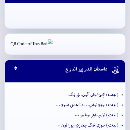

داستان اندر ٻيو اندراج
بيت
(
) اَڳِينءَ جان آئُون، جَرِ پَلَئُہ…
بيت
(
) توڙي تَوائِي، توءِ تُنھِنجي آسِري،…
بيت
(
) تَنَ ۾ طَراَزَ توھَ جِي،…
بيت
(
) جوڙي جُنگَ جِھازَکي، ڀورا تُون…