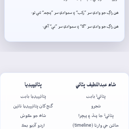
ھن راڳ جو وادي سر ”رکب“ ۽ سموادي سر ”پنڇم“ ٿئي ٿو.
ھن راڳ جو وادي سر ”گا“ ۽ سموادي سر ”ني“ آھي.
شاھ عبداللطيف ڀٽائي
ڀٽائيپيڊيا
ڀٽائيءَ بابت
ڀٽائيپيڊيا بابت
شجرو
گنج کان ڀٽائيپيڊيا تائين
ڀٽائيءَ جا پنڌ ۽ پيچرا
شاھ جو ڪوش
حالتن جي وارتا (timeline)
اردو آڊيو بڪ