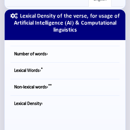
Lexical Density of the verse, for usage of
Artificial Intelligence (AI) & Computational
linguistics
Number of words:
*
Lexical Words:
**
Non-lexical words:
Lexical Density: