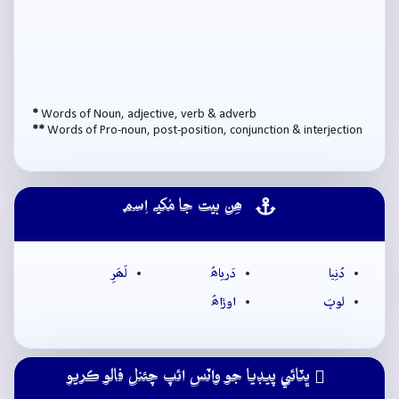
*
Words of Noun, adjective, verb & adverb
**
Words of Pro-noun, post-position, conjunction & interjection
ھِن بيت جا مُکيہ اِسم
دُنِيا
دَرياھُ
لَھَرِ
لوڀَ
اوڙاھُ
ڀٽائي پيڊيا جو واٽس ائپ چئنل فالو ڪريو