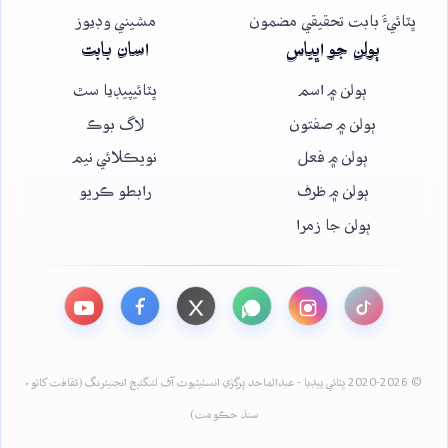
ڀٽائيءَ بابت تحقيقي مضمون
مشيني وڊيوز
ٻولن جو اڀياس
اسان بابت
ٻولن ۾ اسم
ڀٽائيپيڊيا سٿ
ٻولن ۾ صفتون
لاگ بوڪ
ٻولن ۾ فعل
نويڪلائي نيم
ٻولن ۾ ظرف
رابطو ڪريو
ٻولن جا زمرا
© 2020-2026 ڀٽائي پيڊيا - عبدالماجد ڀرڳڙي انسٽيٽيوٽ آف لئنگئيج انجنيئرنگ (ثقافت کاتو،
سنڌ حڪومت)