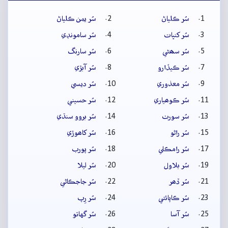
سُر ڪلياڻ
سُر يمن ڪلياڻ
سُر کنڀات
سُر سامونڊي
سُر سھڻي
سُر سارنگ
سُر ڪيڏارو
سُر آبڙي
سُر معذوري
سُر ديسي
سُر ڪوھياري
سُر حسيني
سُر سورٺ
سُر بروو سنڌي
سُر راڻو
سُر کاھوڙي
سُر رامڪلي
سُر پورب
سُر بلاول
سُر ليلا
سُر ڏھر
سُر جاجڪاڻي
سُر ڪاپائتي
سُر رِپ
سُر آسا
سُر گهاتو