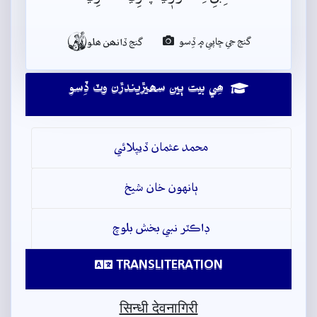

گنج جي ڇاپي ۾ ڏِسو
گنج ڏانھن ھلو
ھِي بيت ٻين سھيڙيندڙن وٽ ڏِسو
محمد عثمان ڏيپلائي
ٻانهون خان شيخ
ڊاڪٽر نبي بخش بلوچ
TRANSLITERATION
सिन्धी देवनागिरी