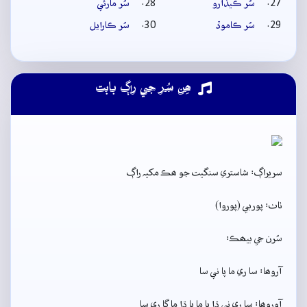
سُر ڪيڏارو
سُر مارئي
سُر ڪاموڏ
سُر ڪارايل
ھِن سُر جي راڳ بابت
سريراڳ: شاستري سنگيت جو ھڪ مکيہ راڳ
ٺاٺ: پوربي (پوروا)
سُرن جي بيھڪ:
آروھا: سا ري ما پا ني سا
آوروھا: سا ري ني ڌا پا ما پا ڌا ما گا ري سا