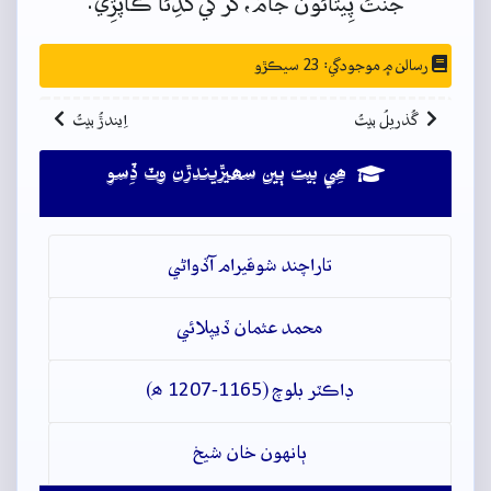
جَنَتَ
پِيتائُون
جامُ،
گُرَ
کي
گَڏِئا
ڪاپَڙِي.
رسالن ۾ موجودگي: 23 سيڪڙو
گُذريلُ بيتُ
اِيندڙُ بيتُ
ھِي بيت ٻين سھيڙيندڙن وٽ ڏِسو
تاراچند شوقيرام آڏواڻي
محمد عثمان ڏيپلائي
ڊاڪٽر بلوچ (1165-1207 ھ)
ٻانهون خان شيخ