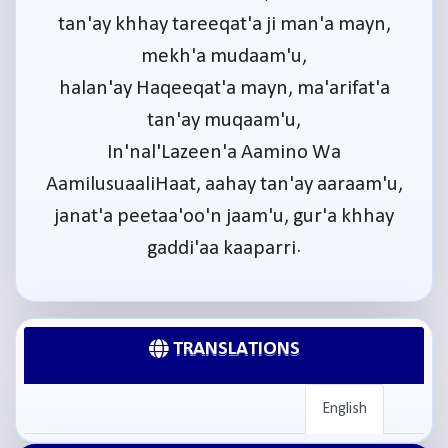
tan'ay khhay tareeqat'a ji man'a mayn,
mekh'a mudaam'u,
halan'ay Haqeeqat'a mayn, ma'arifat'a
tan'ay muqaam'u,
In'nal'Lazeen'a Aamino Wa
AamilusuaaliHaat, aahay tan'ay aaraam'u,
janat'a peetaa'oo'n jaam'u, gur'a khhay
gaddi'aa kaaparri.
TRANSLATIONS
English