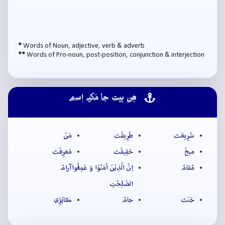
*
Words of Noun, adjective, verb & adverb
**
Words of Pro-noun, post-position, conjunction & interjection
ھِن بيت جا مُکيہ اِسم
شَرِيعَتَ
طَرِيقَتَ
مَنَ
ميخَ
حَقِيقَتَ
مَعرِفَتَ
مُقامُ
اِنَّ الَّذِیْنَ اٰمَنُوْا وَ عَمِلُوا
آرامُ
الصّٰلِحٰتِ
جَنَتَ
جامُ
ڪاپَڙِي