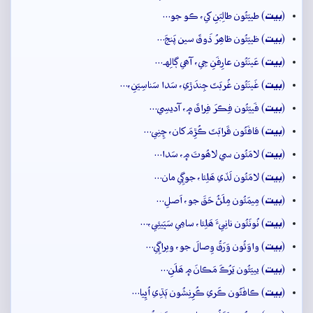
بيت
(
) طييَئُون طالِبَنِ کي، ڪو جو…
بيت
(
) ظييَئُون ظاھِرُ ذَوقَ سين پَنجَ…
بيت
(
) عَينَئُون عارِفَنِ جِي، آھي ڳالِهہ…
بيت
(
) غَينَئُون غُربَتَ جِندَڙي، سَدا سَناسِيَنِ،…
بيت
(
) فَييَئُون فِڪرَ فِراقَ ۾، آديسِي…
بيت
(
) قافَئُون قَرابَتَ ڪُڙِمَ کان، ڇِنِي…
بيت
(
) لامَئُون سي لاھُوتَ ۾، سَدا…
بيت
(
) لامَئُون لَڏي ھَلِئا، جوڳِي مان…
بيت
(
) مِيمَئُون مِلَڻُ حَقَ جو، اَصلِ…
بيت
(
) نُونَئُون نانِيءَ ھَلِئا، سامِي سَڀَيئِي،…
بيت
(
) واوَئُون وَرَقُ وِصالَ جو، ويراڳِي…
بيت
(
) يييَئُون يَرُڪَ مَڪانَ ۾ ھَلَنِ…
بيت
(
) ڪافَئُون ڪَري ڪُرِنِشُون ٻَڌِي اُڀِيا…