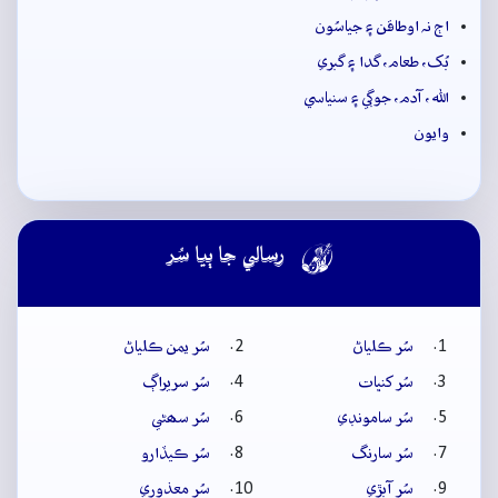
اڄ نہ اوطاقن ۽ جياسُون
بُک، طعام، گدا ۽ گبري
الله، آدم، جوڳي ۽ سنياسي
وايون

رسالي جا ٻيا سُر
سُر ڪلياڻ
سُر يمن ڪلياڻ
سُر کنڀات
سُر سريراڳ
سُر سامونڊي
سُر سھڻي
سُر سارنگ
سُر ڪيڏارو
سُر آبڙي
سُر معذوري