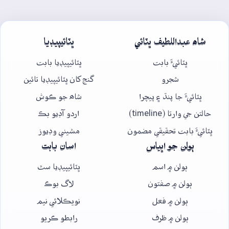
شاھ عبداللطيف ڀٽائي
ڀٽائيپيڊيا
ڀٽائيءَ بابت
ڀٽائيپيڊيا بابت
شجرو
گنج کان ڀٽائيپيڊيا تائين
ڀٽائيءَ جا پنڌ ۽ پيچرا
شاھ جو ڪوش
حالتن جي وارتا (timeline)
اردو آڊيو بڪ
ڀٽائيءَ بابت تحقيقي مضمون
مشيني وڊيوز
ٻولن جو اڀياس
اسان بابت
ٻولن ۾ اسم
ڀٽائيپيڊيا سٿ
ٻولن ۾ صفتون
لاگ بوڪ
ٻولن ۾ فعل
نويڪلائي نيم
ٻولن ۾ ظرف
رابطو ڪريو