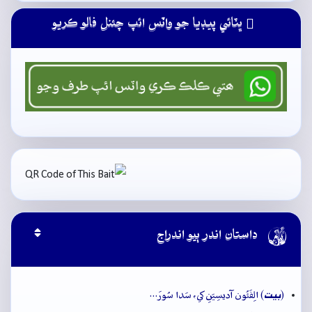
ڀٽائي پيڊيا جو واٽس ائپ چئنل فالو ڪريو

داستان اندر ٻيو اندراج
بيت
(
) الِفَئُون آديسِيَنِ کي، سَدا سُورَ…