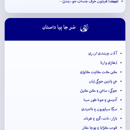
بيت
(
) ھييَئُون حَرَفُ حِسابَ جو، پَسَڻُ…

سُر جا ٻيا داستان
آءٌ نہ جِيئندي ان ري
ڏھاڙي وارتا
ڪن ڪٽ ڪاپٽ ڪاپڙي
جي ڀانيَين جوڳِي ٿِيان
جوڳي، سامي ۽ ڪن ڪپڻ
آديسي ۽ مونا طور سينا
سڳا سيلهيون ۽ نااميدي
بازار، ناٿ، گرو ۽ ھرنام
قوت ڪڙايا ۽ پوڄا ڪار