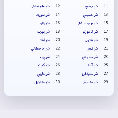
سُر ديسي
سُر ڪوھياري
سُر حسيني
سُر سورٺ
سُر بروو سنڌي
سُر راڻو
سُر کاھوڙي
سُر پورب
سُر بلاول
سُر ليلا
سُر ڏھر
سُر جاجڪاڻي
سُر ڪاپائتي
سُر رِپ
سُر آسا
سُر گهاتو
سُر ڪيڏارو
سُر مارئي
سُر ڪاموڏ
سُر ڪارايل