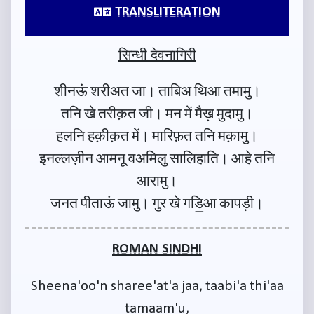
TRANSLITERATION
सिन्धी देवनागिरी
शीनऊं शरीअत जा। ताबिअ थिआ तमामु।
तनि खे तरीक़त जी। मन में मैख़ मुदामु।
हलनि हक़ीक़त में। मारिफ़त तनि मक़ामु।
इनल्लज़ीन आमनू वअमिलु सालिहाति। आहे तनि
आरामु।
जनत पीताऊं जामु। गुर खे गडि॒आ कापड़ी।
ROMAN SINDHI
Sheena'oo'n sharee'at'a jaa, taabi'a thi'aa
tamaam'u,