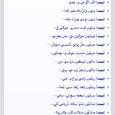
بيت
(
) اَلِفُ اَکَرُ مَنَ ۾، ڪِئو…
بيت
(
) بييُون بَرتَنُ ناھِ ڪو، کِدا…
بيت
(
) تييُون توشو تِوڻِ نَہ ڪا،…
بيت
(
) ثييَئُون ثابِتُ سَندِرو، جوڳِيَنِ کي…
بيت
(
) جِيمَئُون جوڳِيَڙَنِ جِي، جانِ نِھارِيَمِ…
بيت
(
) حييَئُون حالُ پِرايو، آديسِيَنِ احوالُ،…
بيت
(
) خييَئُون خَشيَتَ خَوفَ ۾، ڪِئائُون…
بيت
(
) دالَئُون دُونھُون دَردَ جو، دِلِ…
بيت
(
) ذالَئُون ذِڪِرُ رَبَ جو، ويلَ…
بيت
(
) رييَئُون راضِي رُوحَ ۾، مَٿي…
بيت
(
) زييَئُون زاھِدَ زُھِدَ سين، پُختا…
بيت
(
) سِينَئُون سَھجا سيڄَ تي، سامِي…
بيت
(
) صادَئُون صَبُرُ سِکِئا، ڌُرِيانئي ڌُڻِي،…
بيت
(
) ضادَئُون ضَلالَتَ کان، پاڻان وِئا…