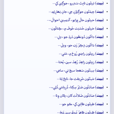
بيت
(
) ثييَئُون ثابِتُ سَندِرو، جوڳِيَنِ کي…
بيت
(
) جِيمَئُون جوڳِيَڙَنِ جِي، جانِ نِھارِيَمِ…
بيت
(
) حييَئُون حالُ پِرايو، آديسِيَنِ احوالُ،…
بيت
(
) خييَئُون خَشيَتَ خَوفَ ۾، ڪِئائُون…
بيت
(
) دالَئُون دُونھُون دَردَ جو، دِلِ…
بيت
(
) ذالَئُون ذِڪِرُ رَبَ جو، ويلَ…
بيت
(
) رييَئُون راضِي رُوحَ ۾، مَٿي…
بيت
(
) زييَئُون زاھِدَ زُھِدَ سين، پُختا…
بيت
(
) سِينَئُون سَھجا سيڄَ تي، سامِي…
بيت
(
) شينَئُون شَرِيعَتَ جا، تابِعَ ٿِئا…
بيت
(
) صادَئُون صَبُرُ سِکِئا، ڌُرِيانئي ڌُڻِي،…
بيت
(
) ضادَئُون ضَلالَتَ کان، پاڻان وِئا…
بيت
(
) طييَئُون طالِبَنِ کي، ڪو جو…
بيت
(
) ظييَئُون ظاھِرُ ذَوقَ سين پَنجَ…