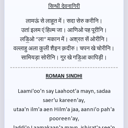
सिन्धी देवनागिरी
लामऊं से लाहूत में। सदा सेरु करीनि।
उतां इलम एं हिल्म जा। आणिओ पह पूरीनि।
लडि॒ओ “ला” मकान में। अश्रत सें ओरीनि।
वल्लाहु अला कुली शैइन क़दीरु। चपन खे चोरीनि।
सामियड़ा सोरीनि। गुर खे गडि॒आ कापिड़ी।
ROMAN SINDHI
Laami'oo'n say Laahoot'a mayn, sadaa
saer'u kareen'ay,
utaa'n ilm'a aen Hilm'a jaa, aanni'o pah'a
pooreen'ay,
laddi'o Laamakaan'a mayn, ishirat'a see'n