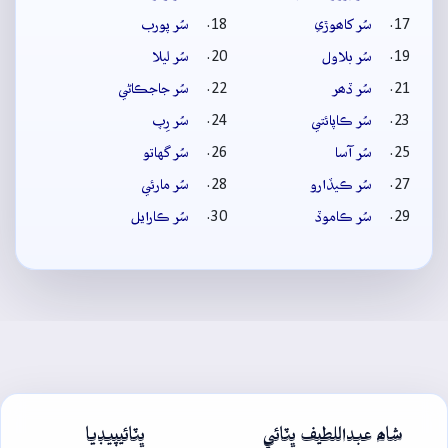
سُر کاھوڙي
سُر پورب
سُر بلاول
سُر ليلا
سُر ڏھر
سُر جاجڪاڻي
سُر ڪاپائتي
سُر رِپ
سُر آسا
سُر گهاتو
سُر ڪيڏارو
سُر مارئي
سُر ڪاموڏ
سُر ڪارايل
شاھ عبداللطيف ڀٽائي
ڀٽائيپيڊيا