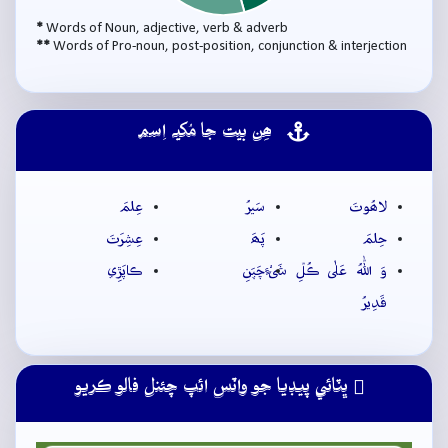
*
Words of Noun, adjective, verb & adverb
**
Words of Pro-noun, post-position, conjunction & interjection
ھِن بيت جا مُکيہ اِسم
لاھُوتَ
سَيرُ
عِلمَ
حِلمَ
پَھَ
عِشِرَتَ
وَ اللّٰهُ عَلٰى ڪُلِّ شَیْءٍ
چَپَنِ
ڪاپَڙِي
قَدِيرُ
ڀٽائي پيڊيا جو واٽس ائپ چئنل فالو ڪريو