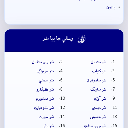
وايون

رسالي جا ٻيا سُر
سُر ڪلياڻ
سُر يمن ڪلياڻ
سُر کنڀات
سُر سريراڳ
سُر سامونڊي
سُر سھڻي
سُر سارنگ
سُر ڪيڏارو
سُر آبڙي
سُر معذوري
سُر ديسي
سُر ڪوھياري
سُر حسيني
سُر سورٺ
سُر بروو سنڌي
سُر راڻو