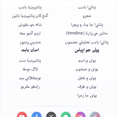
ڀٽائيءَ بابت
ڀٽائيپيڊيا بابت
شجرو
گنج کان ڀٽائيپيڊيا تائين
ڀٽائيءَ جا پنڌ ۽ پيچرا
شاھ جو ڪوش
حالتن جي وارتا (timeline)
اردو آڊيو بڪ
ڀٽائيءَ بابت تحقيقي مضمون
مشيني وڊيوز
ٻولن جو اڀياس
اسان بابت
ٻولن ۾ اسم
ڀٽائيپيڊيا سٿ
ٻولن ۾ صفتون
لاگ بوڪ
ٻولن ۾ فعل
نويڪلائي نيم
ٻولن ۾ ظرف
رابطو ڪريو
ٻولن جا زمرا