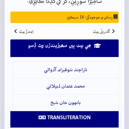
سامِيَڙا سورِينِ،
گُرَ
کي
گَڏِئا
ڪاپَڙِي.
رسالن ۾ موجودگي: 16 سيڪڙو
گُذريلُ بيتُ
اِيندڙُ بيتُ
ھِي بيت ٻين سھيڙيندڙن وٽ ڏِسو
تاراچند شوقيرام آڏواڻي
محمد عثمان ڏيپلائي
ٻانهون خان شيخ
TRANSLITERATION