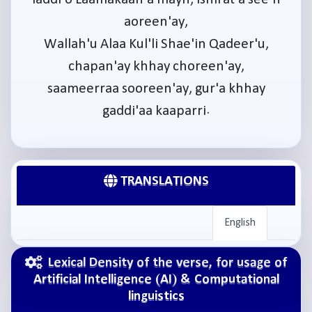
aoreen'ay,
Wallah'u Alaa Kul'li Shae'in Qadeer'u,
chapan'ay khhay choreen'ay,
saameerraa sooreen'ay, gur'a khhay
gaddi'aa kaaparri.
TRANSLATIONS
English
Lexical Density of the verse, for usage of
Artificial Intelligence (AI) & Computational
linguistics