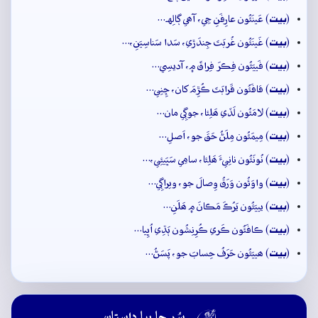
بيت
(
) عَينَئُون عارِفَنِ جِي، آھي ڳالِهہ…
بيت
(
) غَينَئُون غُربَتَ جِندَڙي، سَدا سَناسِيَنِ،…
بيت
(
) فَييَئُون فِڪرَ فِراقَ ۾، آديسِي…
بيت
(
) قافَئُون قَرابَتَ ڪُڙِمَ کان، ڇِنِي…
بيت
(
) لامَئُون لَڏي ھَلِئا، جوڳِي مان…
بيت
(
) مِيمَئُون مِلَڻُ حَقَ جو، اَصلِ…
بيت
(
) نُونَئُون نانِيءَ ھَلِئا، سامِي سَڀَيئِي،…
بيت
(
) واوَئُون وَرَقُ وِصالَ جو، ويراڳِي…
بيت
(
) يييَئُون يَرُڪَ مَڪانَ ۾ ھَلَنِ…
بيت
(
) ڪافَئُون ڪَري ڪُرِنِشُون ٻَڌِي اُڀِيا…
بيت
(
) ھييَئُون حَرَفُ حِسابَ جو، پَسَڻُ…