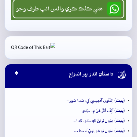

داستان اندر ٻيو اندراج
بيت
(
) الِفَئُون آديسِيَنِ کي، سَدا سُورَ…
بيت
(
) اَلِفُ اَکَرُ مَنَ ۾، ڪِئو…
بيت
(
) بييُون بَرتَنُ ناھِ ڪو، کِدا…
بيت
(
) تييُون توشو تِوڻِ نَہ ڪا،…