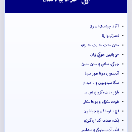

سُر جا ٻيا داستان
آءٌ نہ جِيئندي ان ري
ڏھاڙي وارتا
ڪن ڪٽ ڪاپٽ ڪاپڙي
جي ڀانيَين جوڳِي ٿِيان
جوڳي، سامي ۽ ڪن ڪپڻ
آديسي ۽ مونا طور سينا
سڳا سيلهيون ۽ نااميدي
بازار، ناٿ، گرو ۽ ھرنام
قوت ڪڙايا ۽ پوڄا ڪار
اڄ نہ اوطاقن ۽ جياسُون
بُک، طعام، گدا ۽ گبري
الله، آدم، جوڳي ۽ سنياسي