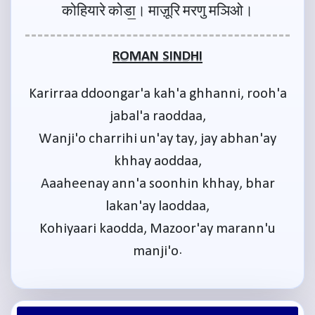
कोहियारे कोडा॒। माज़ूरि मरणु मञिओ।
ROMAN SINDHI
Karirraa ddoongar'a kah'a ghhanni, rooh'a
jabal'a raoddaa,
Wanji'o charrihi un'ay tay, jay abhan'ay
khhay aoddaa,
Aaaheenay ann'a soonhin khhay, bhar
lakan'ay laoddaa,
Kohiyaari kaodda, Mazoor'ay marann'u
manji'o.