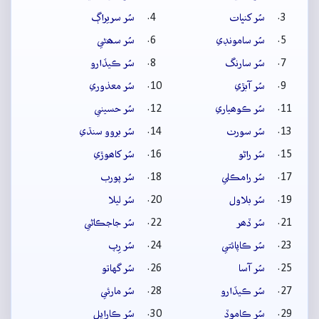
سُر کنڀات
سُر سريراڳ
سُر سامونڊي
سُر سھڻي
سُر سارنگ
سُر ڪيڏارو
سُر آبڙي
سُر معذوري
سُر ڪوھياري
سُر حسيني
سُر سورٺ
سُر بروو سنڌي
سُر راڻو
سُر کاھوڙي
سُر رامڪلي
سُر پورب
سُر بلاول
سُر ليلا
سُر ڏھر
سُر جاجڪاڻي
سُر ڪاپائتي
سُر رِپ
سُر آسا
سُر گهاتو
سُر ڪيڏارو
سُر مارئي
سُر ڪاموڏ
سُر ڪارايل