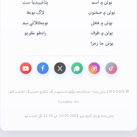
ٻولن ۾ اسم
ڀٽائيپيڊيا سٿ
ٻولن ۾ صفتون
لاگ بوڪ
ٻولن ۾ فعل
نويڪلائي نيم
ٻولن ۾ ظرف
رابطو ڪريو
ٻولن جا زمرا
© 2020-2026 ڀٽائي پيڊيا - عبدالماجد ڀرڳڙي انسٽيٽيوٽ آف لئنگئيج انجنيئرنگ (ثقافت کاتو،
سنڌ حڪومت)
ڀٽائي پيڊيا پورٽل آخري ڀيرو 2026-07-10 جي 12:01 لڳي اپڊيٽ ٿيو.