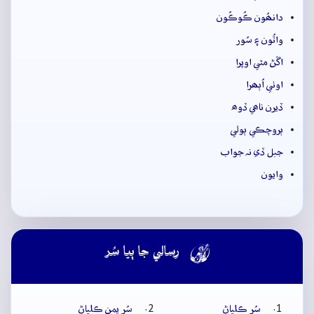
دانھُون ڪُوڪُون
واٽُون ۽ سُور
اڱڻ مٿي اوپرا
اوٺي اُٻھرا
ڏيرن ناھي ڏوھ
ٻروچڪي ٻولي
جبل ڏي نہ جواب
وايون

رسالي جا ٻيا سُر
سُر ڪلياڻ
سُر يمن ڪلياڻ