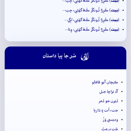
بيت
(
) ڪَرِڙا ڏُونگَرَ ڪَھَ گهَڻِي، جِتِ…
بيت
(
) ڪَرِڙا ڏُونگَرَ ڪَھَ گهَڻِي، جِتِ…
بيت
(
) ڪَرِڙا ڏُونگَرَ ڪَھَ گهَڻِي، لَڳِي…
بيت
(
) ڪَرِڙا ڏُونگَرَ ڪَھَ گهَڻِي، وِئا…

سُر جا ٻيا داستان
ڪيچان آيو قافلو
آڏ تراڇا جبل
ڏيرن جو ڏمر
جت، اُٺ ۽ ڌاريا
وديسي وَرُ
جَت نہ مِٽَ