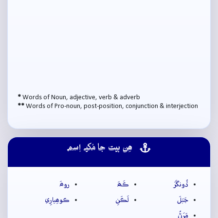
*
Words of Noun, adjective, verb & adverb
**
Words of Pro-noun, post-position, conjunction & interjection
ھِن بيت جا مُکيہ اِسم
ڏُونگَرَ
ڪَھَ
روھَ
جَبَلَ
لَڪَنِ
ڪوھِيارِي
مَرَڻُ