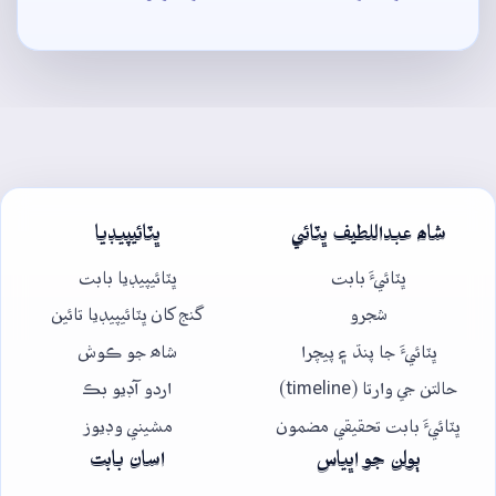
شاھ عبداللطيف ڀٽائي
ڀٽائيپيڊيا
ڀٽائيءَ بابت
ڀٽائيپيڊيا بابت
شجرو
گنج کان ڀٽائيپيڊيا تائين
ڀٽائيءَ جا پنڌ ۽ پيچرا
شاھ جو ڪوش
حالتن جي وارتا (timeline)
اردو آڊيو بڪ
ڀٽائيءَ بابت تحقيقي مضمون
مشيني وڊيوز
ٻولن جو اڀياس
اسان بابت