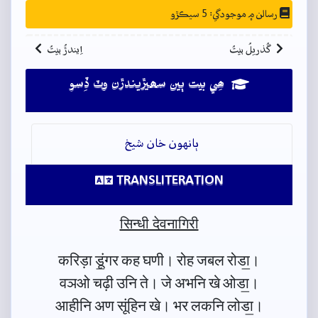
رسالن ۾ موجودگي: 5 سيڪڙو
گُذريلُ بيتُ
اِيندڙُ بيتُ
ھِي بيت ٻين سھيڙيندڙن وٽ ڏِسو
ٻانهون خان شيخ
TRANSLITERATION
सिन्धी देवनागिरी
करिड़ा डूं॒गर कह घणी। रोह जबल रोडा॒।
वञओ चढ़ी उनि ते। जे अभनि खे ओडा॒।
आहीनि अण सूंहिन खे। भर लकनि लोडा॒।