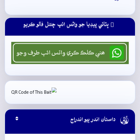
ڀٽائي پيڊيا جو واٽس ائپ چئنل فالو ڪريو

داستان اندر ٻيو اندراج