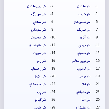
سُر ڪلياڻ
سُر يمن ڪلياڻ
سُر کنڀات
سُر سريراڳ
سُر سامونڊي
سُر سھڻي
سُر سارنگ
سُر ڪيڏارو
سُر آبڙي
سُر معذوري
سُر ديسي
سُر ڪوھياري
سُر حسيني
سُر سورٺ
سُر بروو سنڌي
سُر راڻو
سُر کاھوڙي
سُر رامڪلي
سُر پورب
سُر بلاول
سُر ليلا
سُر جاجڪاڻي
سُر ڪاپائتي
سُر رِپ
سُر آسا
سُر گهاتو
سُر ڪيڏارو
سُر مارئي