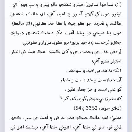
(اي سٻاجها سائين) جيترو تنھنجو نالو پيارو ۽ سٻاجهو آهي،
اوترو مون کي گهڻو آسرو ۽ اميد آهي. اي مالڪ، تنھنجي
طاقت ۽ قدرت جو ڪو ڇيھ يا ڪا حد ڪانهي (اي مالڪ).
مون ٻيا سڀيئي در ڀيٽيا آهن، مگر بيشڪ تنھنجي دروازي
جھڙو (رحمت ۽ ٻاجهہ ڀريو) ٻيو ڪوبہ دروازو ڪونهي.
[رومي خدا جي رحمت جي واکاڻ ڪندي هڪ هنڌ هي انداز
اختيار ڪيو آهي:
آنکه بدهد بي اميد و سودها،
آن خدايست و خدايست و خدا،
کو غني است و جز جمله فقير،
که فقيري بي عوض گويد که، گير؟
(دفتر سوم، 3352 ۽ 54)
معنيٰ: اهو مالڪ جيڪو بغير غرض ۽ اُميد جي سڀ ڪجهہ
ڏئي ٿو، سو ئي خدا آهي، اهوئي خدا آهي، بيشڪ اهو ئي