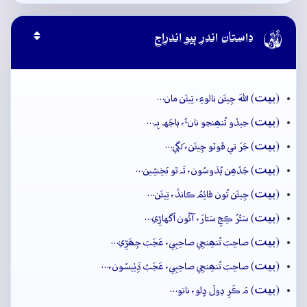

داستان اندر ٻيو اندراج
بيت
(
) اللهَ جِيئَن نالوءِ، تِيئَن مان…
بيت
(
) جيڏو تُنھِنجو نانءُ، ٻاجَهہ بِہ…
بيت
(
) جَرَ تي ڦوٽو جِيئَن، لَڳي…
بيت
(
) جَڏھِن ٻُڌوسُون، تَہ ٿو بَخِشِين…
بيت
(
) جِيئَن تُون قائِمُ ڪانڌَ، تِيئَن…
بيت
(
) سَتُرُ ڪِجِ سَتارَ، آئُون اُگهاڙِي…
بيت
(
) صاحِبَ تُنھِنجِي صاحِبِي، عَجَبَ جِھَڙِي…
بيت
(
) صاحِبَ تُنھِنجِي صاحِبِي، عَجَبُ ڏِٺِيسُون،…
بيت
(
) مَ ڪَرِ ڍولَ ڍِلو، ناتو…