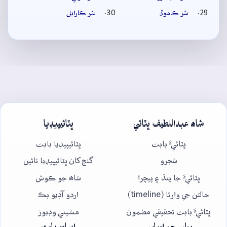
سُر ڪاموڏ
سُر ڪارايل
شاھ عبداللطيف ڀٽائي
ڀٽائيپيڊيا
ڀٽائيءَ بابت
ڀٽائيپيڊيا بابت
شجرو
گنج کان ڀٽائيپيڊيا تائين
ڀٽائيءَ جا پنڌ ۽ پيچرا
شاھ جو ڪوش
حالتن جي وارتا (timeline)
اردو آڊيو بڪ
ڀٽائيءَ بابت تحقيقي مضمون
مشيني وڊيوز