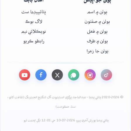
ٻولن جو اڀياس
اسان بابت
ٻولن ۾ اسم
ڀٽائيپيڊيا سٿ
ٻولن ۾ صفتون
لاگ بوڪ
ٻولن ۾ فعل
نويڪلائي نيم
ٻولن ۾ ظرف
رابطو ڪريو
ٻولن جا زمرا
© 2020-2026 ڀٽائي پيڊيا - عبدالماجد ڀرڳڙي انسٽيٽيوٽ آف لئنگئيج انجنيئرنگ (ثقافت کاتو،
سنڌ حڪومت)
ڀٽائي پيڊيا پورٽل آخري ڀيرو 2026-07-10 جي 12:01 لڳي اپڊيٽ ٿيو.