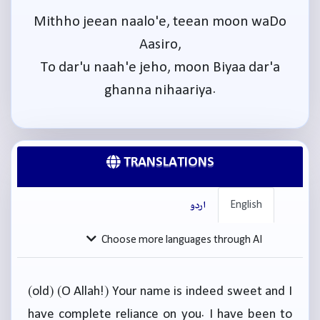
Mithho jeean naalo'e, teean moon waDo
Aasiro,
To dar'u naah'e jeho, moon Biyaa dar'a
ghanna nihaariya.
TRANSLATIONS
English
اردو
Choose more languages through AI
(old) (O Allah!) Your name is indeed sweet and I
have complete reliance on you. I have been to