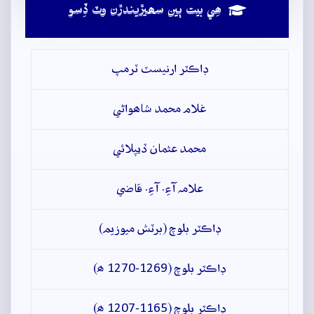
ھِي بيت ٻين سھيڙيندڙن وٽ ڏِسو
ڊاڪٽر ارنيسٽ ٽرمپ
غلام محمد شاھواڻي
محمد عثمان ڏيپلائي
علامہ آءِ. آءِ. قاضي
ڊاڪٽر بلوچ (برٽش ميوزيم)
ڊاڪٽر بلوچ (1269-1270 ھ)
ڊاڪٽر بلوچ (1165-1207 ھ)