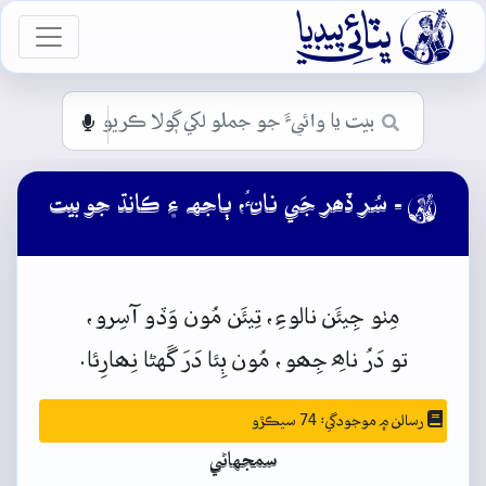

vigation
- سُر ڏھر جَي نانءُ، ٻاجهہ ۽ ڪانڌ جو بيت

مِٺو
جِيئَن
نالوءِ،
تِيئَن
مُون
وَڏو
آسِرو،
تو
دَرُ
ناھِ
جِھو،
مُون
ٻِئا
دَرَ
گَهڻا
نِھارِئا.
رسالن ۾ موجودگي: 74 سيڪڙو
سمجهاڻي