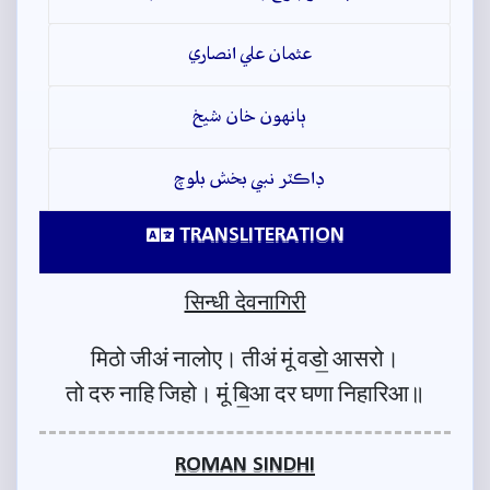
عثمان علي انصاري
ٻانهون خان شيخ
ڊاڪٽر نبي بخش بلوچ
TRANSLITERATION
सिन्धी देवनागिरी
मिठो जीअं नालोए। तीअं मूं वडो॒ आसरो।
तो दरु नाहि जिहो। मूं बि॒आ दर घणा निहारिआ॥
ROMAN SINDHI