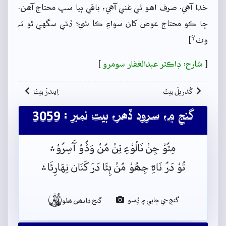
خدا آهي. صرف اهو ئي غني آهي، باقي ٻيا سڀ محتاج آهن.
ڇا ڪو محتاج عوض کان سواءِ ڪا شيءِ ڏئي سگهي ٿو تہ
وٺ؟]
[
شارح: ڊاڪٽر عبدالغفار سومرو
]
گُذريلُ بيتُ
اِيندڙُ بيتُ
گنج ۾، سرود ڏھر، بيت نمبر : 3059
مِٽُوْ جِنْ نَالُوْءِ تِنْ مُنْ وَڎُوْ آَسِرُوْ﮶
تُوْ دَرُ نَاہِ جِھُوْ مُنْ ٻِئَا دَرَ کَنَان نِهَارِئَا﮶

گنج جي ڇاپي ۾ ڏِسو
گنج ڏانھن ھلو