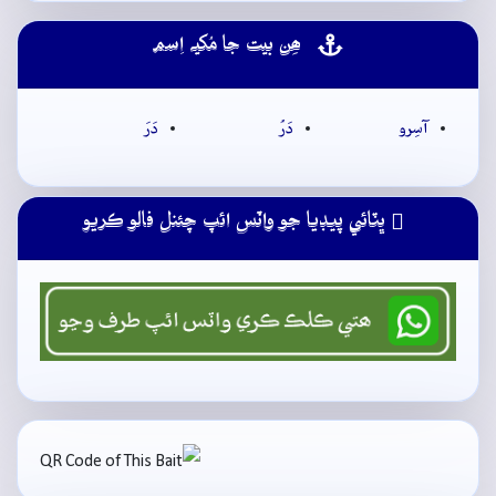
ھِن بيت جا مُکيہ اِسم
آسِرو
دَرُ
دَرَ
ڀٽائي پيڊيا جو واٽس ائپ چئنل فالو ڪريو