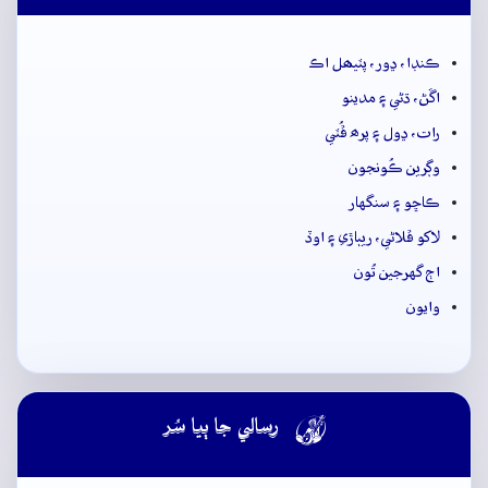
ڪنڊا، ڍور، پٽيھل اڪ
اڱڻ، ڌڻي ۽ مدينو
رات، ڍول ۽ پرھ ڦُٽي
وڳرين ڪُونجون
ڪاڇو ۽ سنگهار
لاکو ڦلاڻي، ريٻاڙي ۽ اوڏ
اڄ گهرجين تُون
وايون

رسالي جا ٻيا سُر