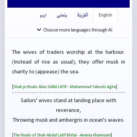
English
اَلْعَرَبِيَّةُ
پنْجابی
اردو
Choose more languages through AI
The wives of traders worship at the harbour.
(Instead of rice as usual), they offer musk in
charity to (appease) the sea.
[
]
Shah jo Risalo Alias GANJ LATIF - Muhammad Yakoob Agha
Sailors' wives stand at landing place with
reverance,
Throwing musk and ambergris in ocean's waves.
[
]
The Risalo of Shah Abdul Latif Bhitai - Amena Khamisani