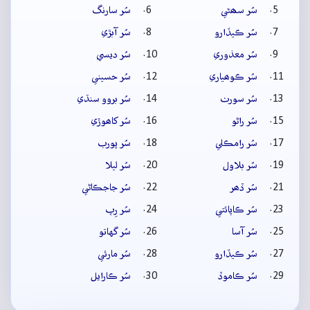
سُر سھڻي
سُر سارنگ
سُر ڪيڏارو
سُر آبڙي
سُر معذوري
سُر ديسي
سُر ڪوھياري
سُر حسيني
سُر سورٺ
سُر بروو سنڌي
سُر راڻو
سُر کاھوڙي
سُر رامڪلي
سُر پورب
سُر بلاول
سُر ليلا
سُر ڏھر
سُر جاجڪاڻي
سُر ڪاپائتي
سُر رِپ
سُر آسا
سُر گهاتو
سُر ڪيڏارو
سُر مارئي
سُر ڪاموڏ
سُر ڪارايل