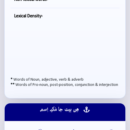
Lexical Density:
*
Words of Noun, adjective, verb & adverb
**
Words of Pro-noun, post-position, conjunction & interjection
ھِن بيت جا مُکيہ اِسم