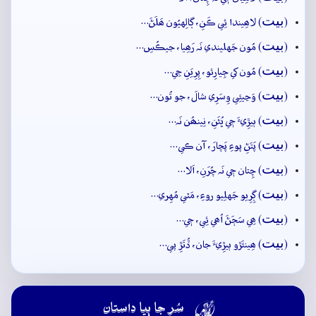
بيت
(
) لاھِيندا ئِي ڪَنِ، ڳالِهيُون ھَلَڻَ…
بيت
(
) مُون جَهليندي نَہ رَھِيا، جيڪُسِ…
بيت
(
) مُون کي جِيارِئو، پِرِيَنِ جِي…
بيت
(
) وَڃيئِي وِسَرِي شالَ، جو تُون…
بيت
(
) ٻيڙِيءَ جٖي ڀُڻَنِ، نِينھُن نَہ…
بيت
(
) پَتَڻِ پوءِ پَچارَ، آن ڪي…
بيت
(
) چِتان جٖي نَہ چُرَنِ، اَلا…
بيت
(
) ڳِرِيو جَهلِيو روءِ، مَٿي مُهِري…
بيت
(
) ھِي سَڄَڻَ اُھي ئِي، جٖي…
بيت
(
) ھِينئَڙو ٻيڙِيءَ جان، ڏُتَڙِ پي…

سُر جا ٻيا داستان