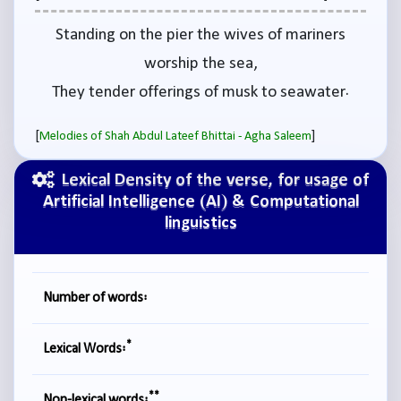
Standing on the pier the wives of mariners
worship the sea,
They tender offerings of musk to seawater.
[
]
Melodies of Shah Abdul Lateef Bhittai - Agha Saleem
Lexical Density of the verse, for usage of
Artificial Intelligence (AI) & Computational
linguistics
Number of words:
*
Lexical Words:
**
Non-lexical words: