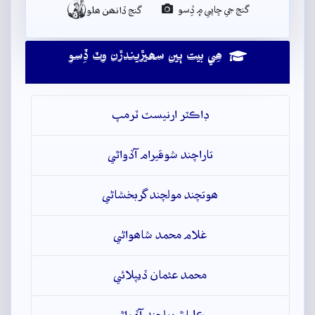

گنج جي ڇاپي ۾ ڏِسو
گنج ڏانھن ھلو
ھِي بيت ٻين سھيڙيندڙن وٽ ڏِسو
ڊاڪٽر ارنيسٽ ٽرمپ
تاراچند شوقيرام آڏواڻي
ھوتچند مولچند گربخشاڻي
غلام محمد شاھواڻي
محمد عثمان ڏيپلائي