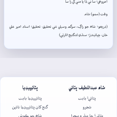
آمروھي: سا ني ڌا پا مني گي را سا
وقت (سمو) شام
(ذريعو: شاھ جو راڳ، سرگم وسيلي نئي تحقيق. تحقيق: استاد امير علي
خان. ڇپائيندڙ: سنڌي لئنگئيج اٿارٽي)
شاھ عبداللطيف ڀٽائي
ڀٽائيپيڊيا
ڀٽائيءَ بابت
ڀٽائيپيڊيا بابت
شجرو
گنج کان ڀٽائيپيڊيا تائين
ڀٽائيءَ جا پنڌ ۽ پيچرا
شاھ جو ڪوش