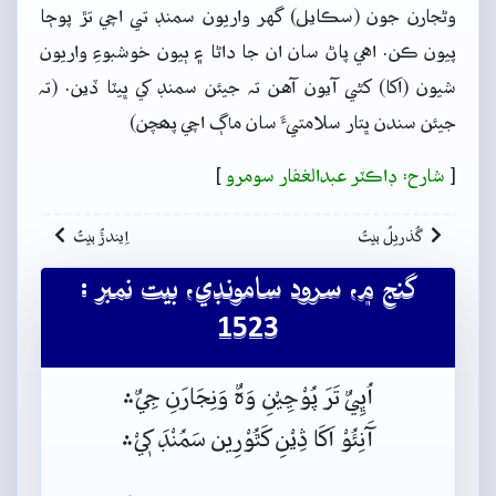
وڻجارن جون (سڪايل) گهر واريون سمنڊ تي اچي تڙ پوڄا
پيون ڪن. اهي پاڻ سان ان جا داڻا ۽ ٻيون خوشبوءِ واريون
شيون (اَکا) کڻي آيون آهن تہ جيئن سمنڊ کي ڀيٽا ڏين. (تہ
جيئن سندن ڀتار سلامتيءَ سان ماڳ اچي پھچن)
[
شارح: ڊاڪٽر عبدالغفار سومرو
]
گُذريلُ بيتُ
اِيندڙُ بيتُ
گنج ۾، سرود سامونڊي، بيت نمبر :
1523
اُڀِيٌ تَرَ پُوْڃِيْنِ وَہٌ وَنِجَارَنِ جِيٌ﮶
آَنِئُوْ اَکَا ڎِيْنِ کَٿُوْرِين سَمُنْڊَ کٖيْ﮶