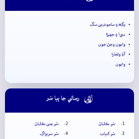
پڳھ ۽ سامونڊين سڱ
سيءَ ۽ جهيڙا
وايون وڃڻ جون
آيا وڻجارا
وايون

رسالي جا ٻيا سُر
سُر ڪلياڻ
سُر يمن ڪلياڻ
سُر کنڀات
سُر سريراڳ