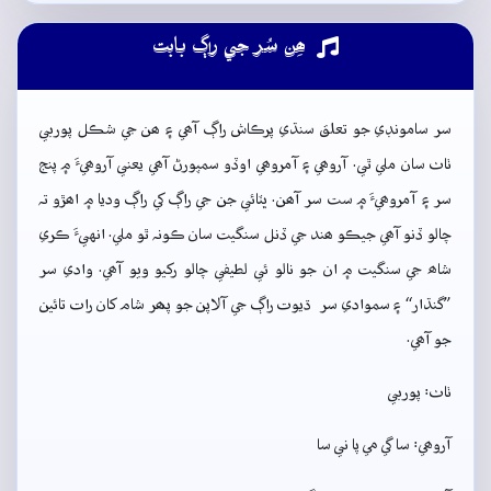
ھِن سُر جي راڳ بابت
سر سامونڊي جو تعلق سنڌي پرڪاش راڳ آھي ۽ ھن جي شڪل پوربي
ٺاٺ سان ملي ٿي. آروھي ۽ آمروھي اوڏو سمپورڻ آھي يعني آروھيءَ ۾ پنج
سر ۽ آمروھيءَ ۾ ست سر آھن. ڀٽائي جن جي راڳ کي راڳ وديا ۾ اھڙو تہ
چالو ڏنو آھي جيڪو ھند جي ڏنل سنگيت سان ڪونہ ٿو ملي. انهيءَ ڪري
شاھ جي سنگيت ۾ ان جو نالو ئي لطيفي چالو رکيو ويو آھي. وادي سر
”گنڌار“ ۽ سموادي سر ڌيوت راڳ جي آلاپن جو پھر شام کان رات تائين
جو آھي.
ٺاٺ: پوربي
آروھي: سا گي مي پا ني سا