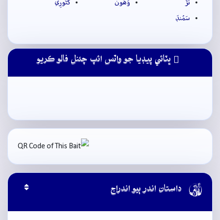
تَڙَ
وَھُون
کَٿُورِي
سَمُنڊَ
ڀٽائي پيڊيا جو واٽس ائپ چئنل فالو ڪريو

داستان اندر ٻيو اندراج