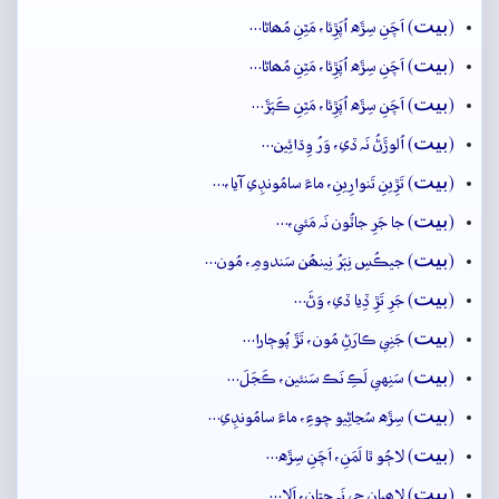
بيت
(
) اَچَنِ سِڙَه اُپَڙِئا، مَٿِنِ مُھاڻا…
بيت
(
) اَچَنِ سِڙَه اُپَڙِئا، مَٿِنِ مُھاڻا…
بيت
(
) اَچَنِ سِڙَه اُپَڙِئا، مَٿِنِ ڪَپَڙَ…
بيت
(
) اُلوڙَڻُ نَہ ڏي، وَرُ وِڌائِين…
بيت
(
) تَڙِينِ تَنوارِينِ، ماءَ سامُونڊِي آيا،…
بيت
(
) جا جَرِ جاٽُون نَہ مَئي،…
بيت
(
) جيڪُسِ نِٻَرُ نِينھُن سَندومِ، مُون…
بيت
(
) جَرِ تَڙِ ڏِيا ڏي، وَڻَ…
بيت
(
) جَنِي ڪارَڻِ مُون، تَڙَ پُوڄارا…
بيت
(
) سَنِهي لَڪِ نَڪ سَنئين، ڪَجَلَ…
بيت
(
) سِڙَه سُڃاڻِيو چوءِ، ماءَ سامُونڊِي…
بيت
(
) لاڄُو ٿا لَمَنِ، اَچَنِ سِڙَه…
بيت
(
) لاھِيان جٖي نَہ چِتان، اَلا…