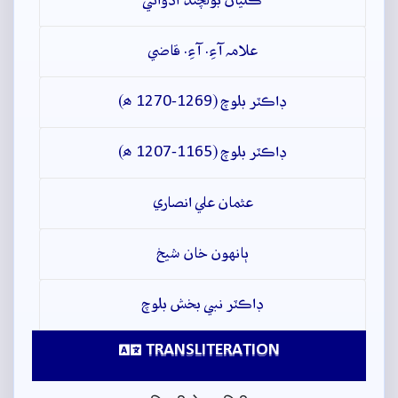
ڪلياڻ بولچند آڏواڻي
علامہ آءِ. آءِ. قاضي
ڊاڪٽر بلوچ (1269-1270 ھ)
ڊاڪٽر بلوچ (1165-1207 ھ)
عثمان علي انصاري
ٻانهون خان شيخ
ڊاڪٽر نبي بخش بلوچ
TRANSLITERATION