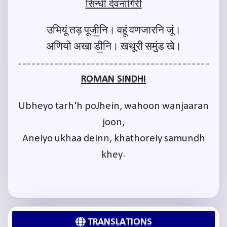
सिन्धी देवनागिरी
उभियूं तड़ पूजी॒नि। वहूं वणजारनि जूं।
अणियो अखा डी॒नि। खथूरी समुंड खे।
ROMAN SINDHI
Ubheyo tarh'h poJhein, wahoon wanjaaran
joon,
Aneiyo ukhaa deinn, khathoreiy samundh
khey.
TRANSLATIONS