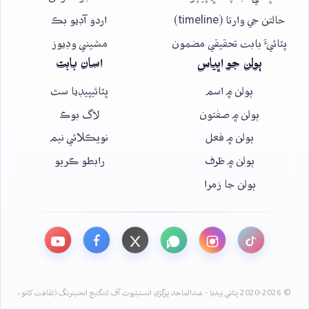
حالتن جي وارتا (timeline)
اردو آڊيو بڪ
ڀٽائيءَ بابت تحقيقي مضمون
مشيني وڊيوز
ٻولن جو اڀياس
اسان بابت
ٻولن ۾ اسم
ڀٽائيپيڊيا سٿ
ٻولن ۾ صفتون
لاگ بوڪ
ٻولن ۾ فعل
نويڪلائي نيم
ٻولن ۾ ظرف
رابطو ڪريو
ٻولن جا زمرا
© 2020-2026 ڀٽائي پيڊيا - عبدالماجد ڀرڳڙي انسٽيٽيوٽ آف لئنگئيج انجنيئرنگ (ثقافت کاتو،