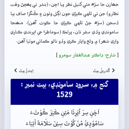
جھازن جا سڙه مٿي کنيل نظر پيا اچن، (بندر تي پھچڻ وقت
نظارو) جن تي ٿلهي ڪپڙي جون لڳل وٽون ۽ ڪُنگرا صاف پيا
ڏسجن (سڙه ڄڻ ٿلهي ڪپڙي جا ڪوٽ آهن). منھنجا
سامونڊي وڏي سفر تان، پرلڪ (سوماطرا جي اڀرندي ڪناري
واري شھر) ۾ وڻج واپار ڪري وڏو ناڻو ڪمائي موٽيا آهن.
[
شارح: ڊاڪٽر عبدالغفار سومرو
]
گُذريلُ بيتُ
اِيندڙُ بيتُ
گنج ۾، سرود سامونڊي، بيت نمبر :
1529
اَچَنِ سِرَ اُپَرِئَا مَٿِنِ ڪَپَرَ ڪُوْٽَ﮶
سَامُوْڊِيْ مُنْ کُوْٽَ سٖيْنَ سَلَامَةَ اٰئِيَا﮶