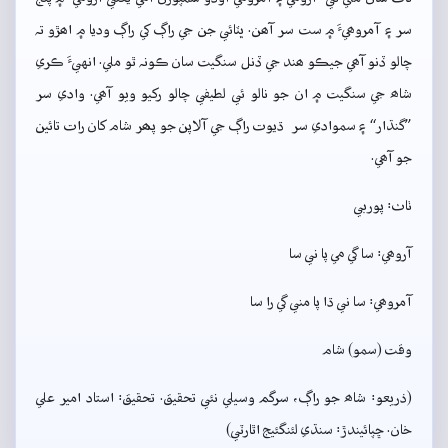
سر ۽ آمروھيءَ ۾ ست سر آھن. ڀٽائي جن جي راڳ کي راڳ وديا ۾ اھڙو تہ
چالو ڏنو آھي جيڪو ھند جي ڏنل سنگيت سان ڪونہ ٿو ملي. انهيءَ ڪري
شاھ جي سنگيت ۾ ان جو نالو ئي لطيفي چالو رکيو ويو آھي. وادي سر
”گنڌار“ ۽ سموادي سر ڌيوت راڳ جي آلاپن جو پھر شام کان رات تائين
جو آھي.
ٺاٺ: پوربي
آروھي: سا گي مي پا ني سا
آمروھي: سا ني ڌا پا مني گي را سا
وقت (سمو) شام
(ذريعو: شاھ جو راڳ، سرگم وسيلي نئي تحقيق. تحقيق: استاد امير علي
خان. ڇپائيندڙ: سنڌي لئنگئيج اٿارٽي)