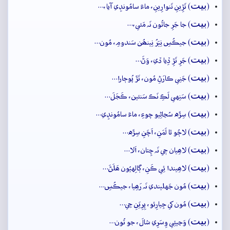
بيت
(
) تَڙِينِ تَنوارِينِ، ماءَ سامُونڊِي آيا،…
بيت
(
) جا جَرِ جاٽُون نَہ مَئي،…
بيت
(
) جيڪُسِ نِٻَرُ نِينھُن سَندومِ، مُون…
بيت
(
) جَرِ تَڙِ ڏِيا ڏي، وَڻَ…
بيت
(
) جَنِي ڪارَڻِ مُون، تَڙَ پُوڄارا…
بيت
(
) سَنِهي لَڪِ نَڪ سَنئين، ڪَجَلَ…
بيت
(
) سِڙَه سُڃاڻِيو چوءِ، ماءَ سامُونڊِي…
بيت
(
) لاڄُو ٿا لَمَنِ، اَچَنِ سِڙَه…
بيت
(
) لاھِيان جٖي نَہ چِتان، اَلا…
بيت
(
) لاھِيندا ئِي ڪَنِ، ڳالِهيُون ھَلَڻَ…
بيت
(
) مُون جَهليندي نَہ رَھِيا، جيڪُسِ…
بيت
(
) مُون کي جِيارِئو، پِرِيَنِ جِي…
بيت
(
) وَڃيئِي وِسَرِي شالَ، جو تُون…