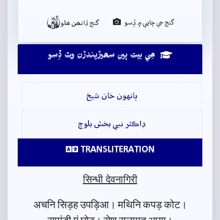

گنج جي ڇاپي ۾ ڏِسو
گنج ڏانھن ھلو
ھِي بيت ٻين سھيڙيندڙن وٽ ڏِسو
ٻانهون خان شيخ
ڊاڪٽر نبي بخش بلوچ
TRANSLITERATION
सिन्धी देवनागिरी
अचनि सिड़ह उपड़िआ। मथिनि कपड़ कोट।