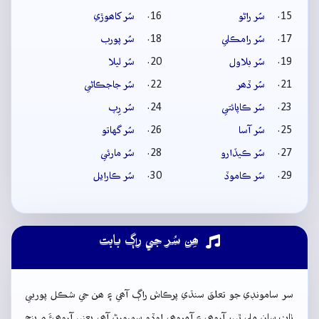
سُر راڻو
سُر کاھوڙي
سُر رامڪلي
سُر پورب
سُر بلاول
سُر ليلا
سُر ڏھر
سُر جاجڪاڻي
سُر ڪاپائتي
سُر رِپ
سُر آسا
سُر گهاتو
سُر ڪيڏارو
سُر مارئي
سُر ڪاموڏ
سُر ڪارايل
ھِن سُر جي راڳ بابت
سر سامونڊي جو تعلق سنڌي پرڪاش راڳ آھي ۽ ھن جي شڪل پوربي
ٺاٺ سان ملي ٿي. آروھي ۽ آمروھي اوڏو سمپورڻ آھي يعني آروھيءَ ۾ پنج