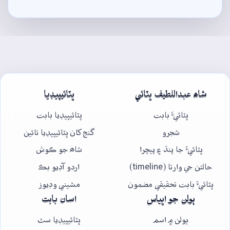
شاھ عبداللطيف ڀٽائي
ڀٽائيپيڊيا
ڀٽائيءَ بابت
ڀٽائيپيڊيا بابت
شجرو
گنج کان ڀٽائيپيڊيا تائين
ڀٽائيءَ جا پنڌ ۽ پيچرا
شاھ جو ڪوش
حالتن جي وارتا (timeline)
اردو آڊيو بڪ
ڀٽائيءَ بابت تحقيقي مضمون
مشيني وڊيوز
ٻولن جو اڀياس
اسان بابت
ٻولن ۾ اسم
ڀٽائيپيڊيا سٿ