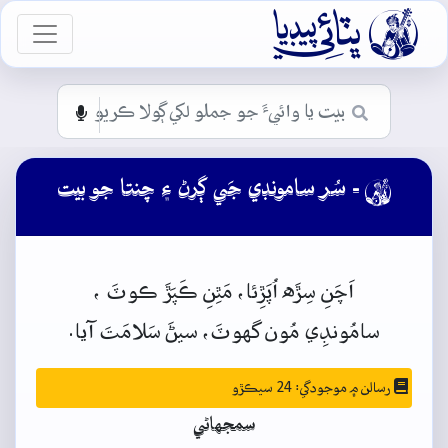

vigation
- سُر سامونڊي جَي ڳرڻ ۽ چنتا جو بيت

اَچَنِ
سِڙَه
اُپَڙِئا،
مَٿِنِ
ڪَپَڙَ ڪوٽَ
،
سامُونڊِي
مُون
گهوٽَ،
سيڻَ
سَلامَتَ
آيا.
رسالن ۾ موجودگي: 24 سيڪڙو
سمجهاڻي