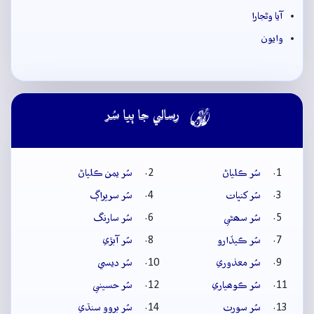
آيا وڻجارا
وايون

رسالي جا ٻيا سُر
سُر ڪلياڻ
سُر يمن ڪلياڻ
سُر کنڀات
سُر سريراڳ
سُر سھڻي
سُر سارنگ
سُر ڪيڏارو
سُر آبڙي
سُر معذوري
سُر ديسي
سُر ڪوھياري
سُر حسيني
سُر سورٺ
سُر بروو سنڌي