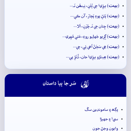
بيت
(
) ٻيڙِيءَ جٖي ڀُڻَنِ، نِينھُن نَہ…
بيت
(
) پَتَڻِ پوءِ پَچارَ، آن ڪي…
بيت
(
) چِتان جٖي نَہ چُرَنِ، اَلا…
بيت
(
) ڳِرِيو جَهلِيو روءِ، مَٿي مُهِري…
بيت
(
) ھِي سَڄَڻَ اُھي ئِي، جٖي…
بيت
(
) ھِينئَڙو ٻيڙِيءَ جان، ڏُتَڙِ پي…

سُر جا ٻيا داستان
پڳھ ۽ سامونڊين سڱ
سيءَ ۽ جهيڙا
وايون وڃڻ جون