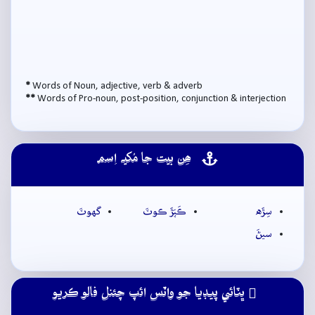
*
Words of Noun, adjective, verb & adverb
**
Words of Pro-noun, post-position, conjunction & interjection
ھِن بيت جا مُکيہ اِسم
سِڙَه
ڪَپَڙَ ڪوٽَ
گهوٽَ
سيڻَ
ڀٽائي پيڊيا جو واٽس ائپ چئنل فالو ڪريو