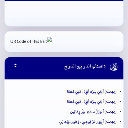

داستان اندر ٻيو اندراج
بيت
(
) اَچَنِ سِڙَه اُپَڙِئا، مَٿِنِ مُھاڻا…
بيت
(
) اَچَنِ سِڙَه اُپَڙِئا، مَٿِنِ مُھاڻا…
بيت
(
) اُلوڙَڻُ نَہ ڏي، وَرُ وِڌائِين…
بيت
(
) اُڀِيُون تَڙَ پُوڄِينِ، وَھُون وَڻِجارَنِ…