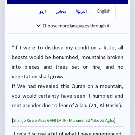
English
اَلْعَرَبِيَّةُ
پنْجابی
اردو
Choose more languages through AI
"If I were to disclose my condition a little, all
beasts would be benumbed, mountains broken
into pieces and trees set on fire, and no
vegetation shall grow.
If We had revealed this Quran on a mountain,
you would certainty have seen it humbled and
rent asunder due to fear of Allah. (21, Al-Hashr).
[
]
Shah jo Risalo Alias GANJ LATIF - Muhammad Yakoob Agha
If only disclose a bit of what I have experienced,