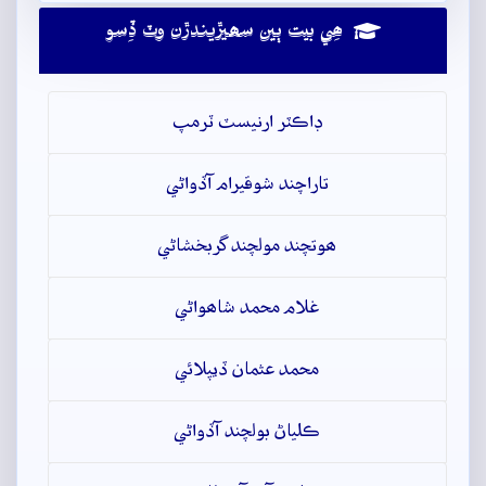
ھِي بيت ٻين سھيڙيندڙن وٽ ڏِسو
ڊاڪٽر ارنيسٽ ٽرمپ
تاراچند شوقيرام آڏواڻي
ھوتچند مولچند گربخشاڻي
غلام محمد شاھواڻي
محمد عثمان ڏيپلائي
ڪلياڻ بولچند آڏواڻي