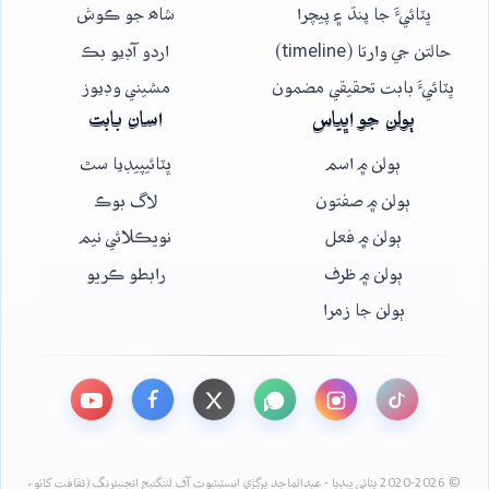
ڀٽائيءَ جا پنڌ ۽ پيچرا
شاھ جو ڪوش
حالتن جي وارتا (timeline)
اردو آڊيو بڪ
ڀٽائيءَ بابت تحقيقي مضمون
مشيني وڊيوز
ٻولن جو اڀياس
اسان بابت
ٻولن ۾ اسم
ڀٽائيپيڊيا سٿ
ٻولن ۾ صفتون
لاگ بوڪ
ٻولن ۾ فعل
نويڪلائي نيم
ٻولن ۾ ظرف
رابطو ڪريو
ٻولن جا زمرا
© 2020-2026 ڀٽائي پيڊيا - عبدالماجد ڀرڳڙي انسٽيٽيوٽ آف لئنگئيج انجنيئرنگ (ثقافت کاتو،