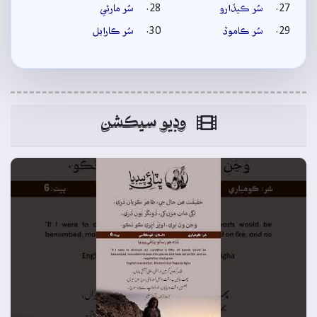
سُر ڪيڏارو
سُر مارئي
سُر ڪاموڏ
سُر ڪارايل
وڊيو سيڪشن