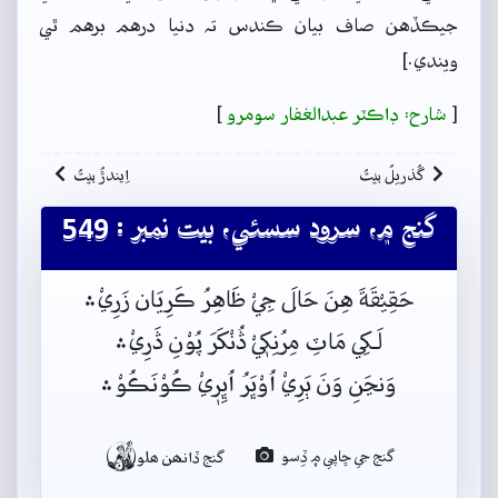
جيڪڏهن صاف بيان ڪندس تہ دنيا درهم برهم ٿي
ويندي.]
[
شارح: ڊاڪٽر عبدالغفار سومرو
]
گُذريلُ بيتُ
اِيندڙُ بيتُ
گنج ۾، سرود سسئي، بيت نمبر : 549
حَقِيْقَةَ هِنَ حَالَ جِيْ ظَاهِرُ ڪَرِيَان زَرِيْ﮶
لَـکِي مَاٽِ مِرُنِکٖيْ ڎُنْکَرَ پُوْنِ ڎَرِيْ﮶
وَنڃَنِ وَنَ ٻَرِيْ اُوْڀَرُ اُڀِرٖيْ ڪُوْنَڪُوْ﮶

گنج جي ڇاپي ۾ ڏِسو
گنج ڏانھن ھلو