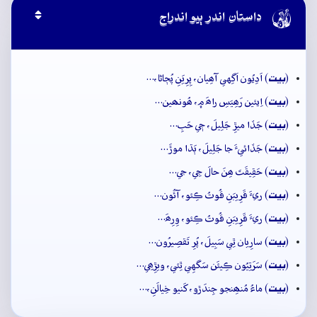

داستان اندر ٻيو اندراج
بيت
(
) اَدِيُون اَگِهي آھِيان، پِرِيَنِ پُڄاڻا،…
بيت
(
) اِيئين رَھِيَسِ راھَ ۾، ھُونھين…
بيت
(
) جَڏا ميڙِ جَلِيلَ، جٖي حَبِ…
بيت
(
) جَڏائيءَ جا جَلِيلَ، ٻَڌا موڙَ…
بيت
(
) حَقِيقَتَ ھِنَ حالَ جِي، جي…
بيت
(
) ريءَ قَرِيبَنِ قُوتُ ڪِئو، آئُون…
بيت
(
) ريءَ قَرِيبَنِ قُوتُ ڪِئو، وِرِھَ…
بيت
(
) سارِيان ٿِي سَبِيلَ، پُرِ تَقصِيرُون…
بيت
(
) سَرَتِيُون ڪِيئَن سَگهِي ٿِئي، ويڙِھِي…
بيت
(
) ماءُ مُنھِنجو جِندَڙو، کَنيو خِيالَنِ،…