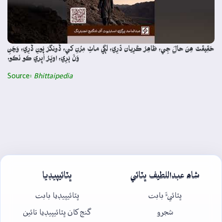
حَقِيقَتَ ھِنَ حالَ جِي، ظاھِرُ ڪَرِيان ذَرِي، لَڳي ماٺِ مِرُنِ کي، ڏُونگَرَ پُونِ ڏَرِي، وَڃَنِ
وَڻَ ٻَرِي، اوڀَرُ اُڀِري ڪو نَڪو.
Source:
Bhittaipedia
شاھ عبداللطيف ڀٽائي
ڀٽائيپيڊيا
ڀٽائيءَ بابت
ڀٽائيپيڊيا بابت
شجرو
گنج کان ڀٽائيپيڊيا تائين