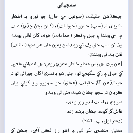
سمجهاڻي
جيڪڏهن حقيقت (صوفين جي حال) جو ٿورو بہ اظھار
ڪريان تہ (سڀ) جانور (حيوانات)، (کائڻ پيئڻ ڇڏي) ماٺ
۾ اچي ويندا ۽ جبل ۽ ٽڪر (جمادات) خوف کان ڦاٽي پوندا.
وڻ ٽڻ سڀ جلي رک ٿي ويندا، ۽ زمين مان هر شيءِ (نباتات)
ڦٽڻ بند ٿي ويندي.
[هن بيت جي پس منظر خاطر مثنوي روميءَ جي ابتدائي شعرن
کي خيال ۾ رکي سگهجي ٿو، جتي هو بانسريءَ کان چورائي ٿو تہ
جيڪڏهن آءٌ حقيقت (عشق) جو سمورو راز کولي بيان
ڪريان تہ سڄو جھان هيٺ مٿي ٿي ويندو.
سر پنهان است اندر زير و بم،
فاش گر گويم جھان برهم زنم.
(دفتر اول، ب- 341)
معنيٰ: منھنجي سُر لئي ۾ اهو راز لڪل آهي، جنھن کي