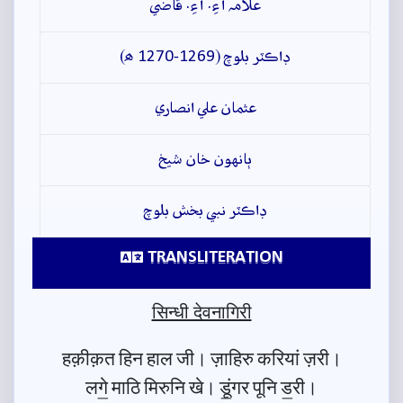
علامہ آءِ. آءِ. قاضي
ڊاڪٽر بلوچ (1269-1270 ھ)
عثمان علي انصاري
ٻانهون خان شيخ
ڊاڪٽر نبي بخش بلوچ
TRANSLITERATION
सिन्धी देवनागिरी
हक़ीक़त हिन हाल जी। ज़ाहिरु करियां ज़री।
लगे॒ माठि मिरुनि खे। डूं॒गर पूनि ड॒री।