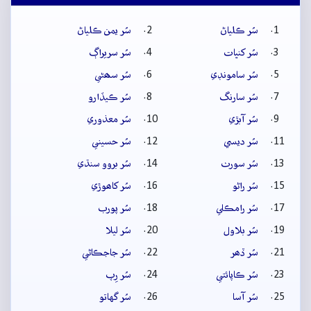
سُر ڪلياڻ
سُر يمن ڪلياڻ
سُر کنڀات
سُر سريراڳ
سُر سامونڊي
سُر سھڻي
سُر سارنگ
سُر ڪيڏارو
سُر آبڙي
سُر معذوري
سُر ديسي
سُر حسيني
سُر سورٺ
سُر بروو سنڌي
سُر راڻو
سُر کاھوڙي
سُر رامڪلي
سُر پورب
سُر بلاول
سُر ليلا
سُر ڏھر
سُر جاجڪاڻي
سُر ڪاپائتي
سُر رِپ
سُر آسا
سُر گهاتو