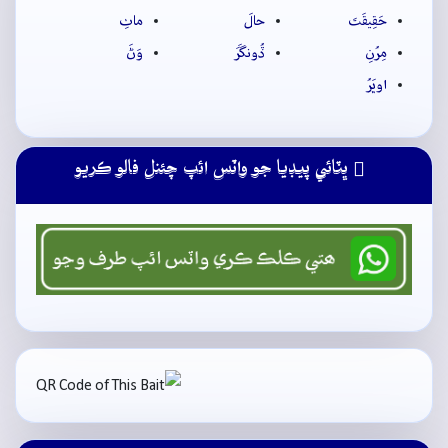
حَقِيقَتَ
حالَ
ماٺِ
مِرُنِ
ڏُونگَرَ
وَڻَ
اوڀَرُ
ڀٽائي پيڊيا جو واٽس ائپ چئنل فالو ڪريو