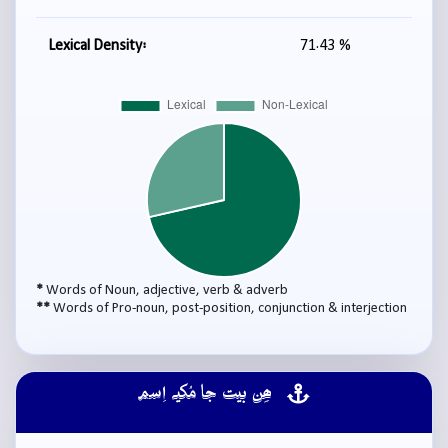
Lexical Density:
71.43 %
*
Words of Noun, adjective, verb & adverb
**
Words of Pro-noun, post-position, conjunction & interjection
ھِن بيت جا مُکيہ اِسم