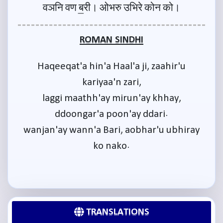
वञनि वण ब॒री। ओभरु उभिरे कोन को।
ROMAN SINDHI
Haqeeqat'a hin'a Haal'a ji, zaahir'u
kariyaa'n zari,
laggi maathh'ay mirun'ay khhay,
ddoongar'a poon'ay ddari.
wanjan'ay wann'a Bari, aobhar'u ubhiray
ko nako.
TRANSLATIONS