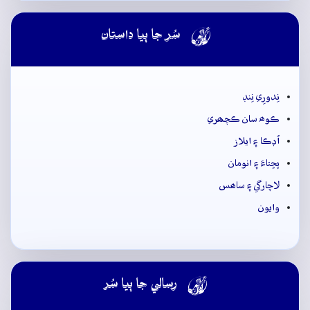

سُر جا ٻيا داستان
نِدورِي نِنڊ
ڪوھ سان ڪچھري
اُڊڪا ۽ ايلاز
پڇتاءَ ۽ انومان
لاچارگي ۽ ساھس
وايون

رسالي جا ٻيا سُر