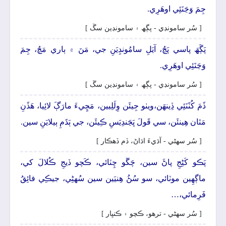
جِمَ وَڃَنَئِي اوھَرِي.
[ سُر سامونڊي - پڳھ ۽ سامونڊين سڱ ]
پَڳَھَ پاسي پَچُ، آيَلِ سامُونڊِيَنِ جي، مَنَ ۾ ٻاري مَچُ، جِمَ
وَڃَنَئِي اوھَرِي.
[ سُر سامونڊي - پڳھ ۽ سامونڊين سڱ ]
ڏَمَ کُٽَنَئِي ڏِينھَن،ويٺو جِيئَن وِلَلِيين، مَڇِيءَ مارَڳَ لائِيا، ھَڏَنِ
مَٿان ھِينئَن، سي قَولَ ڀَڃَندِيَسِ ڪِيئَن، جي ٻَڌَمِ ٻيلايَنِ سين.
[ سُر سھڻي - آڌيءَ اڌاڻ، ڏم ڏھڪار ]
پَڪو کَڻِجِ پاڻَ سين، چَڱو چِٽائي، ڪَچو ڏيجِ ڪُلالَ کي،
ماڳھِين موٽائي، سو سُڻُ ھِنيَين سين سُهڻِي، جيڪِي فائِقُ
فَرِمائي،…
[ سُر سھڻي - ترھو، ڪچو ۽ ڪنڀار ]