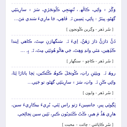
وَڳَرَ ۾ وائِي، ڪالَهہ، تُنھِنجِي ڪُونجَڙيِ، سَرَ ۾ سارِينَئِي
گهَڻو، ڀينَرُ ۽ ڀائِي، پَسِين نَہ ڦاھِي، جَا مارِيءَ سَندي مَنَ…
[ سُر ڏھر - وڳرين ڪُونجون ]
ڌَڻُ ڌارَڻُ ڌارَ رَھَڻُ، اِيءَ نَہ سَنگهارَنِ سِٽَ، ڪاھي اِيندا
ڪَڏِھِين، مَٿي وانڍ وَھِٽَ، جَي ھاڻُو ھُونَئِي مِٽَ، تَہ پِہ…
[ سُر ڏھر - ڪاڇو ۽ سنگهار ]
روھَ نَہ ويئِيَنِ راتِ، ڪُونجَلَ ڪوھُ ڪُڻڪين، ٻَچا ٻاتاڙا ٿِئا،
وائِي ڪَنِ نَہ واتِ، سَرَ ۾ سارِينَئِي گهَڻو، تو جَنِي…
[ سُر ڏھر - وايون ]
ڀَڳوئِي ڀيرِ، جانسِينءَ رَتو راس ٿِئي، بُرِيءَ بيڪارِيءَ سين،
ھارِي ھَڏُ مَ ھيرِ، ڪَتُ ڪَتَندِيُون ڪيرِ، نَئِين سين نِڃاڻِجي.
[ سُر ڪاپائتي - چائت ۽ محبت ]