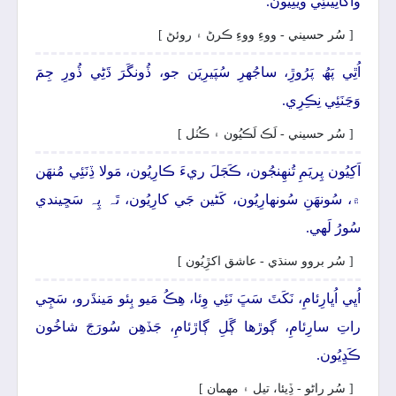
واکاڻِينَئِي ويٺِيُون.
[ سُر حسيني - ووءِ ووءِ ڪرڻ ۽ روئڻ ]
اُٿِي پَھُ پَرُوڙِ، ساجُهرِ سُپَيرِيَن جو، ڏُونگَرَ ڌَڻِي ڏُورِ جِمَ
وَڃَنَئِي نِڪِرِي.
[ سُر حسيني - لَڪ لَڪيُون ۽ ڪُٺل ]
اَکِيُون پِريَمِ تُنھِنجُون، ڪَجَلَ ريءَ ڪارِيُون، مَولا ڏِنَئِي مُنھَن
۾، سُونھَنِ سُونھارِيُون، کَڻين جَي کارِيُون، تَہ پِہ سَڃِيندي
سُورُ لَھي.
[ سُر بروو سنڌي - عاشق اکڙِيُون ]
اُڀي اُڀارِئامِ، نَکَٽَ سَڀَ نَئِي وِئا، ھِڪُ مَيو ٻِئو مَينڌَرو، سَڄِي
راتِ سارِئامِ، ڳوڙھا ڳَلِ ڳاڙئامِ، جَڏھِن سُورَجَ شاخُون
ڪَڍِيُون.
[ سُر راڻو - ڏِيئا، تيل ۽ مھمان ]