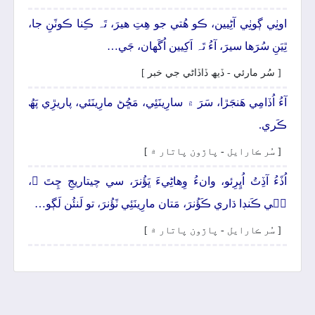
اوٺِي ڳوٺِي آڻِيين، ڪو ھُتي جو ھِتِ ھيرَ، تَہ ڪِنا ڪوٽَنِ جا،
ٿِيَنِ سُرَھا سيرَ، آءُ تَہ اَکِيين اُگَهان، جَي…
[ سُر مارئي - ڏيھ ڏاڏاڻي جي خبر ]
آءُ اُڏامِي ھَنجَڙا، سَرَ ۾ سارِينَئِي، مَڇُڻ مارِينَئي، پاريڙِي پَھُ
ڪَري.
[ سُر ڪارايل - پاڙون پاتار ۾ ]
اُڏَءُ آڏِتُ اُڀِرِئو، وانءُ وِھاڻِيءَ ڀَؤُنرَ، سي چيتاريجِ چِتَ ۾،
جٖي ڪَنڊا ڌاري ڪَؤُنرَ، مَتان مارِينَئِي ٽَؤُنرَ، تو لَنئُن لَڳو…
[ سُر ڪارايل - پاڙون پاتار ۾ ]