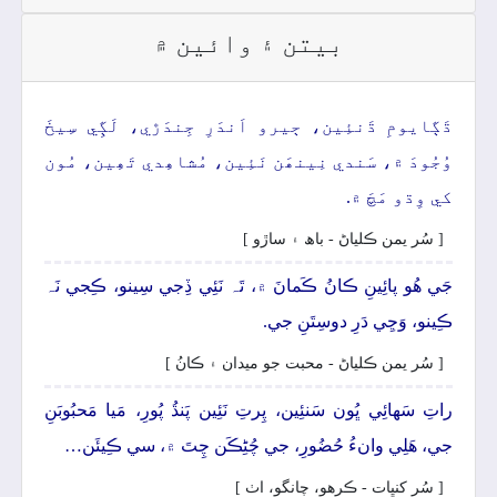
بيتن ۽ وائين ۾
ڌَڳايومِ ڌَنئِين، ڄيرو اَندَرِ جِندَڙي، لَڳِي سِيخَ
وُجُودَ ۾، سَندي نِينھَن نَئِين، مُشاھِدي تَھِين، مُون
کي وِڌو مَچَ ۾.
[ سُر يمن ڪلياڻ - باھ ۽ ساڙو ]
جَي ھُو پائِينِ ڪانُ ڪَمانَ ۾، تَہ نَئِي ڏِجي سِينو، ڪِجي نَہ
ڪِينو، وَڃِي دَرِ دوسِتَنِ جي.
[ سُر يمن ڪلياڻ - محبت جو ميدان ۽ ڪانُ ]
راتِ سَھائِي ڀُون سَنئِين، پِرتِ نَئِين پَنڌُ پُورِ، مَيا مَحبُوبَنِ
جي، ھَلِي وانءُ حُضُورِ، جي چُڻِڪَن چِتَ ۾، سي ڪِيئَن…
[ سُر کنڀات - ڪرھو، چانگو، اٺ ]