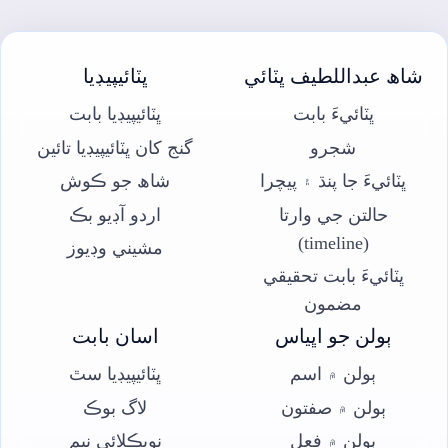
شاھ عبداللطيف ڀٽائي
ڀٽائيپيڊيا
ڀٽائيءَ بابت
ڀٽائيپيڊيا بابت
شجرو
گنج کان ڀٽائيپيڊيا تائين
ڀٽائيءَ جا پنڌ ۽ پيچرا
شاھ جو ڪوش
حالتن جي وارتا
اردو آڊيو بڪ
(timeline)
مشيني وڊيوز
ڀٽائيءَ بابت تحقيقي
مضمون
ٻولن جو اڀياس
اسان بابت
ٻولن ۾ اسم
ڀٽائيپيڊيا سٿ
ٻولن ۾ صفتون
لاگ بوڪ
ٻولن ۾ فعل
نويڪلائي نيم