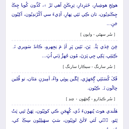
ھوئِجِ ھوشِيارِ، خَبَرِدارِ، تِرِڪَڻِ آھي تَڙَ ۾، کَڏُون کُوٻا چِڪَ
چِڪَندِيُون، تان ڪِي نَئِي نِھارِ، آڌِيءَ سي آکُڙَندِيُون، اَکِيُون
جَنِ…
[ سُر سھڻي - وايون ]
ڇَنَ ڇَڏي پَئُہ ٻَنَ، نَئِين ڀَرِ اَڏِ مَ نِجِهرو، ڪانڌَ سَويري نَہ
ڪِيَئِي، پَکِي جِي پَرَنَ، مُون جُهڙُ ڏِٺي اُڀَ…
[ سُر سارنگ - سيڪارا سارنگ ]
ڦَکَ کُسَنَئِي ڳِجَهڙِي، لِڱين پوئِي واءُ، اَمِيرَنِ مَٿان، تو ڦُلين
ڇائُون نَہ ڪِيُون.
[ سُر ڪيڏارو - ڳجهُون ۽ چنڊ ]
ھَلَندي ھوتَ پُنهونءَ ڏَي، کُھِجَنِ ڪي کوٽِيُون، پَھَڻُ تَنِي پَٽُ
ٿِئو، جٖي لَئي لالَڻَ لوٺِيُون، سَڀَ سھَيلِيُون سِڪَ کي،