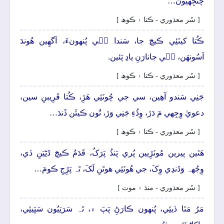
چُنجِهيُون…
[ سُر معذوري - ڪتا ۽ ڪوھ ]
ڪُتا کينَئِي ڪيچَ جا، سَندا جٖي پُنهونءَ، اَگھِين ھُوندَ
اَسُونھَن، جٖي جانارَنِ يادِ پَئين.
[ سُر معذوري - ڪتا ۽ ڪوھ ]
جَنِي سَندو آھِين، سي جي چُونَئِي ھَڙِ، ڪُتا قَرِيبنِ سين،
دعويٰ وِجِهي مَ دَڙ، وِڌُءِ جَنِي وَڙ، تُون ڪيئَن ڏَندَ…
[ سُر معذوري - ڪتا ۽ ڪوھ ]
ھَٿين پيرين مُونَڙِيين پُري پَنڌُ پَرَکُ، قَدَمُ ڪيچَ ڌَڻِيَنِ ڏي،
وِجُهہ وَڌَندِي وِکَ، جي ھُونَئِي ھوتَنِ لَکَ، تَہ پَڙِجِ ڪومَ…
[ سُر معذوري - منڌ ۽ موت ]
مَرُ مَٿا ڏيئِي، پُنهون ڪارَڻِ پَٻَ ۾، تَہ سَرَتِيُون سَڀَيئِي،