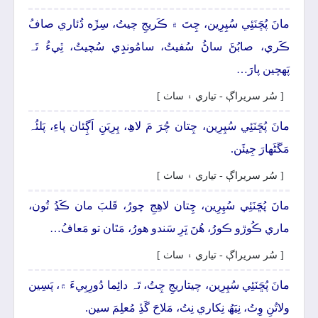
مانَ پُڇَنَئِي سُپِرِين، چِتَ ۾ ڪَريجِ چيتُ، سِڙَه ڌُئاري صافُ
ڪَري، صابُڻَ ساڻُ سُفيتُ، سامُونڊِي سُچيتُ، ٿِيءُ تَہ
پَھچين پارَ…
[ سُر سريراڳ - تياري ۽ ساٺ ]
مانَ پُڇَنَئِي سُپِرِين، چِتان چُرَ مَ لاھِ، پِرِيَنِ اَڳِئان پاءِ، پَلئُہ
مَڱڻَھارَ جِيئَن.
[ سُر سريراڳ - تياري ۽ ساٺ ]
مانَ پُڇَنَئِي سُپِرِين، چِتان لاھِجِ چورُ، قَلبَ مان ڪَڍُ تُون،
ماري ڪُوڙو ڪورُ، ھُنَ ڀَرِ سَندو ھورُ، مَٿان تو مَعافُ…
[ سُر سريراڳ - تياري ۽ ساٺ ]
مانَ پُڇَنَئِي سُپِرِين، چيتاريجِ چِتُ، تَہ دائِما دُورِبِيءَ ۾، پَسِين
ولاتُنِ وِتُ، نِيَھُ نِکاري نِتُ، مَلاحَ گَڏِ مُعلِمَ سين.