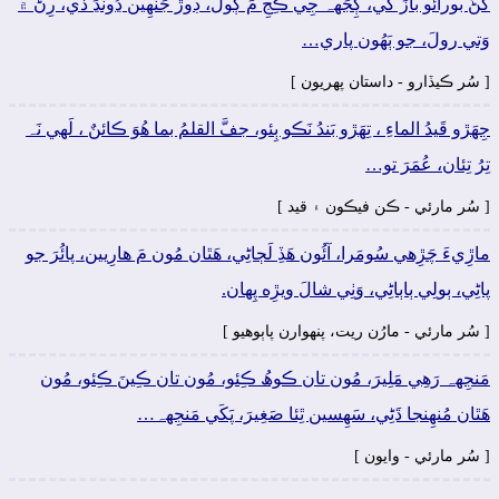
کَڻُ بورائو بازَ کي، ڳِجَهہ جِي ڪِجِ مَ ڳولَ، ڊوڙَ جَنھِين ڍُونڍَ ڏي، رِڻَ ۾
وَتي رولَ، جو ٻَھُون پاري…
[ سُر ڪيڏارو - داستان پھريون ]
جِھَڙو قَيدُ الماءِ ، تِھَڙو بَندُ نَڪو ٻِئو، جفَّ القلمُ بما هُوَ ڪائنٌ ، لَھي نَہ
تِرُ تِئان، عُمَرَ تو…
[ سُر مارئي - ڪن فيڪون ۽ قيد ]
ماڙِيءَ چَڙِهي سُومَرا، آئُون ھَڏِ لَڄاڻِي، ھَٿان مُون مَ ھارِيين، پائُرَ جو
پاڻِي، ٻولِي ٻاٻاڻِي، وَٺِي شالَ ويڙِه پِھان.
[ سُر مارئي - مارُن ريت، پنھوارن پاٻوھيو ]
مَنجِهہ رَھِي مَلِيرَ، مُون تان ڪوھُ ڪِئو، مُون تان ڪِينَ ڪِئو، مُون
ھَٿان مُنھِنجا ڌَڻِي، سَھِسين ٿِئا صَغِيرَ، پَکَي مَنجِهہ…
[ سُر مارئي - وايون ]