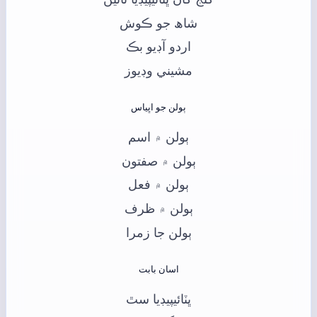
شاھ جو ڪوش
اردو آڊيو بڪ
مشيني وڊيوز
ٻولن جو اڀياس
ٻولن ۾ اسم
ٻولن ۾ صفتون
ٻولن ۾ فعل
ٻولن ۾ ظرف
ٻولن جا زمرا
اسان بابت
ڀٽائيپيڊيا سٿ