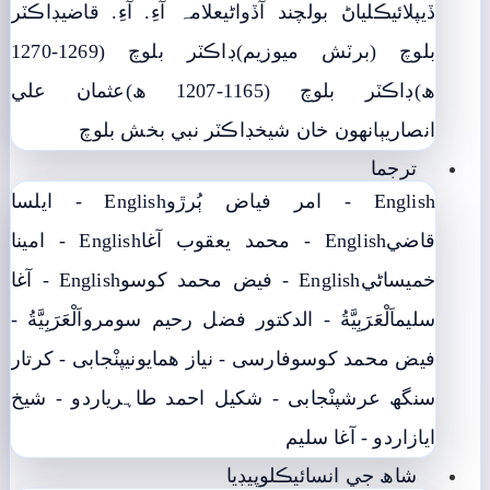
ڏيپلائي
ڪلياڻ بولچند آڏواڻي
علامہ آءِ. آءِ. قاضي
ڊاڪٽر
بلوچ (برٽش ميوزيم)
ڊاڪٽر بلوچ (1269-1270
ھ)
ڊاڪٽر بلوچ (1165-1207 ھ)
عثمان علي
انصاري
ٻانهون خان شيخ
ڊاڪٽر نبي بخش بلوچ
ترجما
English - امر فياض ٻُرڙو
English - ايلسا
قاضي
English - محمد يعقوب آغا
English - امينا
خميساڻي
English - فيض محمد کوسو
English - آغا
سليم
اَلْعَرَبِيَّةُ - الدکتور فضل رحیم سومرو
اَلْعَرَبِيَّةُ -
فيض محمد کوسو
فارسی - نياز ھمايوني
پنْجابی - کرتار
سنگھ عرش
پنْجابی - شکیل احمد طاہری
اردو - شيخ
اياز
اردو - آغا سليم
شاھ جي انسائيڪلوپيڊيا