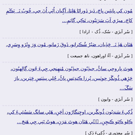
مُون کي ڀانئِين ڀاڄَ، ڏيرَ ڏوراڻا ھَلِئا، اَڳِيان اُٿِي اُنَ جي، خُوبُ نَہ پَڪَمِ
کاڄَ، ميڙي آپَ سَرَتِيُون، نَڪِي ڳايَمِ…
[ سُر آبڙي - سُک، ڏُک ۽ ارادا ]
ھَٿان ھَڏِ نَہ ڇَڏِيان، صَبُرُ شُڪرانو، ذَوقَ زَمانو، مُون وَرَ وِئَڙو وِسَرِي.
[ سُر آبڙي - آءُ اوراھون، ناھ جميعت ]
ھوتَ ٻاروچي ساڻُ، جيڏِيُون جيڏِيُون مُنھِنجي جِيءَ جُون ڳالِهيُون،
چَڙِهي ڏُونگَرَ چوٽِيين، پُرزا ڪِندِيَسِ پاڻُ، ڇُلِي پيٺِيَسِ ڇَپَرين، يارَ
سَڱَ…
[ سُر آبڙي - وايون ]
ڏُکِيءَ سَندِيُون ڏُونگَرين، اوڇِنگارُون اَچَنِ، ھَڻِي سانگِ سَسُئِيءَ کي،
ڪِلو ڪِئو ڪيچِنِ، جٖي ھَٿان ھوتَ مَرَنِ، ھوتُ تَنِي جِي ھَنجَ…
[ سُر معذوري - ڏُکِيءَ ڏک ]