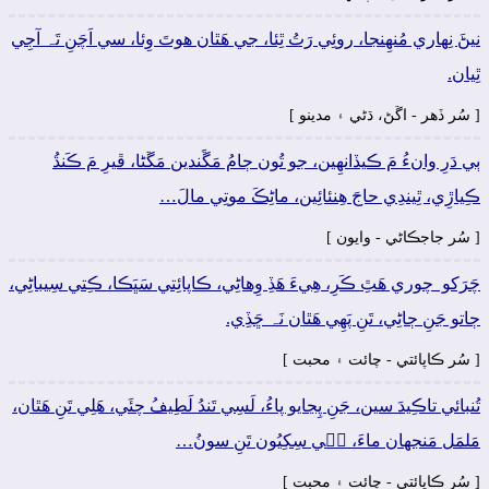
نيڻَ نِھاري مُنھِنجا، روئِي رَتُ ٿِئا، جي ھَٿان ھوتَ وِئا، سي اَچَنِ تَہ آجِي
ٿِيان.
[ سُر ڏھر - اڱڻ، ڌڻي ۽ مدينو ]
ٻي دَرِ وانءُ مَ ڪيڏانھِين، جو تُون ڄامُ مَڱَندين مَڱڻا، ڦيرِ مَ ڪَنڌُ
ڪِياڙِي، ٿِيندِي حاجَ ھِنئائِين، ماڻِڪَ موتِي مالَ…
[ سُر جاجڪاڻي - وايون ]
چَرَکو چوري ھَٿِ ڪَرِ، ھِيءَ ھَڏِ وِھاڻِي، ڪاپائِتي سَڀَڪا، ڪِتي سِيباڻِي،
ڄاتو جَنِ ڄاڻِي، تَنِ پَھِي ھَٿان نَہ ڇَڏِي.
[ سُر ڪاپائتي - چائت ۽ محبت ]
تُنبائي تاڪِيدَ سين، جَنِ پِڃايو پاءُ، لَسِي تَندُ لَطِيفُ چئَي، ھَلِي تَنِ ھَٿان،
مَلمَل مَنجهان ماءَ، جٖي سِکِيُون تَنِ سونُ…
[ سُر ڪاپائتي - چائت ۽ محبت ]