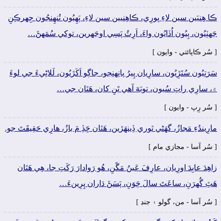
ڪا ھِنيَين سين لاءِ ڀورِي، ڪاھِنيين سين لاءِ، پَھِيُون تُنھِنجُون جِهرڪِنِ
جَهٽِيُون، ٻِيُون اُڏايُون واءَ، اَرِٽُ پَسِي اوجَهرين، توکي سُمَهڻَ…
[ سُر ڪاپائتي - وايون ]
سَرَتِيُون سُتَڙِيُون، سارِيان پِيرُ پانِھنِجو، جاڳو اَکَڙيُون، لَلاڻِيءَ جي لوءَ
۾، سارِي راتِ سُيون، توبَهَ آھي تَنِ کان، ھَٿان جي…
[ سُر رِپ - وايون ]
مارِيندُءِ مَجازُ، گهَڻي ٿوري ڏِينھَڙين، ھَٿان ڇَڏِ مَ بازُ، ھارِي حَقِيقَتَ جو.
[ سُر آسا - مجازي مام ]
زاھِدَ عابِدَ اورِيان، عارِفَ عَينُ مَڱَنِ، ھُو رَوادارَ رَکَتِ جا، ھِي ھَٿان
ھَٿِ گُهرَنِ، ساعَتَ سالَ چَوَنِ، پَسَڻَ ڌاران پِرِينءَ…
[ سُر آسا - من، گولو ۽ جنڊ ]