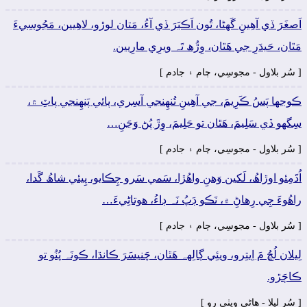
اَصغَرَ ڏي آھِينِ گَهڻا، تُون اَڪبَرَ ڏي آءُ، مَتان لوڙو، لاھِيين، مَجُوسِيءَ
مَٿان، حَيدَرِ جي ھَٿان، وِڙُھ تَہ ويرِي مارِيين.
[ سُر بلاول - مجوسِي، ڄام ۽ جادم ]
ڪوجها پَسُ ڪَرِيمَ، جي آھِينِ تُنھِنجي آسِري، پائي پَنھِنجي پاٽِ ۾،
سِگهو ڏي سَلِيمَ، ھَٿان تو حَلِيمَ، وِڙَ پُڻ وَڃَنِ…
[ سُر بلاول - مجوسِي، ڄام ۽ جادم ]
اُڌَمِئو اوڙاھُ، لَکين وَھنِ واھُڙا، سَمي سَرو چِڪايو، پِيئي شاھُ گَدا،
راھُوءَ جِي رِھاڻِ ۾، نَڪو ڊَپُ نَہ ڊاءُ، ھوتاڻِيءَ…
[ سُر بلاول - مجوسِي، ڄام ۽ جادم ]
لِيلان لُڇُ مَ اِيتِرو، ويئِي ڳالِهہ ھَٿان، چَنيسَرَ ڪانڌا، ڪونَہ پُنُو تو
ڪاڄَڙو.
[ سُر ليلا - ھاڻي ويٺي رو ]