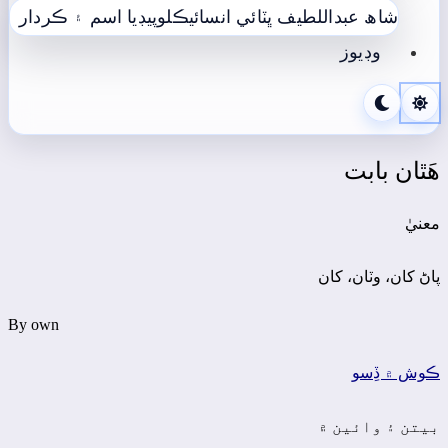
شاھ عبداللطيف ڀٽائي انسائيڪلوپيڊيا
اسم ۽ ڪردار
وڊيوز
ھَٿان بابت
معنيٰ
پاڻ کان، وٽان، کان
By own
ڪوش ۾ ڏِسو
بيتن ۽ وائين ۾