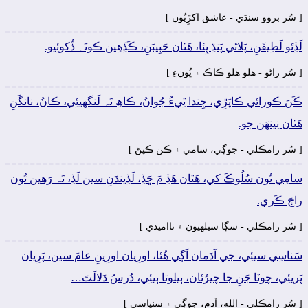
[ سُر بروو سنڌي - عاشق اکڙِيُون ]
لَڏِئو لَطِيفَنِ، پَلاڻي پَنڌِ پِئا، ھَٿان حَبِيبَنِ، ڪَڏِھِين ڪونَہ ڏُکوئِيو.
[ سُر راڻو - ھلو ھلو ڪاڪ ۽ ڀُونءِ ]
ڪَنَ ڪورائي ڪاپَڙِي، جِندا ٿِيءُ جُوانُ، ڪاھِ تَہ لَنگهيئِي، ڪانُ، نانگَنِ
ھَٿان نِينھَن جو.
[ سُر رامڪلي - جوڳي، سامي ۽ ڪن ڪپڻ ]
سامِي تُون سُلُوڪَ کي، ھَٿان ھَڏِ مَ ڇَڏِ، لَڏِيندَنِ سين لَڏِ، تَہ رَھين تُون
راڄَ ڪَري.
[ سُر رامڪلي - سڳا سيلهيون ۽ نااميدي ]
سَناسِي سيئِي، جي آدَمان اَڳي ھُئا، اورِيان اورِينِ عامَ سين، پَرِيان
پَريئِي، چوٽا جَنِ جا چيرُئان، ٻيلوتا ٻيئِي، دُرسُ دَلالَتَ…
[ سُر رامڪلي - الله، آدم، جوڳي ۽ سنياسي ]