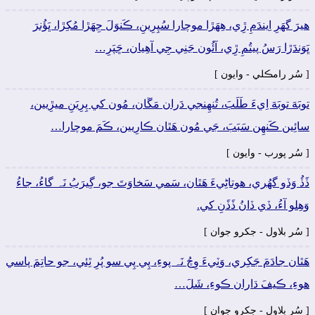
ھيرَ گهَرِ اِيندَمِ ڙِي، ھِهَڙا موچارا سُپِرِينِ، ڪَنوَلَ جِھَڙا مُکِڙا، ڀَؤُنرَ
ڀَوَندَڙا رَسُ پيتُمِ ڙِي، آئُون جَنِي جِي آھِيان، ڇَپَرِ…
[ سُر رامڪلي - وايون ]
توبَهَ توبَهَ اِيءَ طَلَبَ، تُنھِنجي دَران مَڱان، مُون کي پِرِيَنِ ميڙِيين،
سائِين ڪَنھِن سَبَبَ، جَي مُون ھَٿان ڪارِيين، ڪَمَ موچارا…
[ سُر پورب - وايون ]
ڏَڏُ وَڏو گهُري، ھوتاڻِيءَ ھَٿان، سَمي سَخاوَتَ جو، گِيرَبُ نَہ گاءُ، جاءُ
وَھِلو آءُ، ڏي ڏانُ ڏَڏَنِ کي.
[ سُر بلاول - جکرو جوان ]
ھَٿان جادَمَ جَکِري، وَٽِيءَ وِچُ نَہ پوءِ، پِي پِي سو پُرِ ٿِئي، جو حاتِمَ پاسي
ھوءِ، ڪيفَ ڌاران ڪوءِ، شَلَ…
[ سُر بلاول - جکرو جوان ]