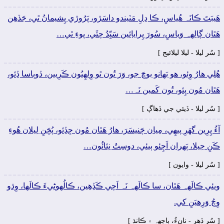
ھَيبَتَ ڪانَہ ھُياسِ، ڪا دِلِ مَٽيندو داسَڙو، پَرُوڙي پِشيمانُ ٿي، جَڏھِن
ھَٿان ڳالِهہ وَياسِ، سُورَ پِرايائِين سَيِّدُ چئَي، پوءِ ٿي…
[ سُر ليلا - ليلا ليلائيج ]
ھُلِي ھارُ وِئو، ھو بَھانو بوڇَ جو، وَرَ تُون ٿو وِلِهِيُون ڪَرِيين، ڏوٻاسا ڏِئو،
ھَٿان مُون پِئو، تُون کَمين نَہ…
[ سُر ليلا - ڏيئي جي ڏھاڳ ]
آءُ پِرِين گهَرِ پيھِي، مِيان چَنيسَرَ، ھارُ ھَٿان مُون ڇڏِئو، پُڇَنِ لِيلان ھُوءِ
ڪَنِ حِيلا، ٻَھران اَچِئو ٻيئِي، دوسِتُ نِئائُون…
[ سُر ليلا - وايون ]
ويئِي ڪالَهہ ھَٿان، سا ڪالَهہ نَہ اَچي ڪَڏِھِين، ڪالُهوڻِيءَ ڪالَها، وِڌو
وِچُ وَرِھيَنِ کي.
[ سُر ڏھر - نانءُ، ٻاجهہ ۽ ڪانڌ ]