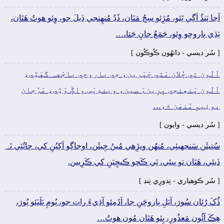
اَڃا پَنڌُ اَڳي ٿِئو، مُڙِئو سِڄُ مَٿان، ڏَڍُ مُنھِنجي ڏِيلَ جو، وِئو ھوتُ ھَٿان،
ٻَڌِي ٻاروچو وِئو، جَمَعُ جانِ جَتا،…
[ سُر ديسي - دانھُون ڪُوڪُون ]
آئُون تي ڇُلان مَٿي ڇَپَرين، جي ٻاروچي ٻاجَهہ گهَڻِي،
آئُون پَنھِنجي پِرِينءَ سين، ويندِيَسِ واڳَ وَڻِي، مَرُجان
پوئِيمِ مُنھَن ۾،…
[ سُر ديسي - وايون ]
سُتِيئَن سَنجهيئِي، مُنھُن ويڙِھي مُينُ جِيئَن، اوجاڳو اَکِيُنِ کي، ڄاتُئِي نَہ
ڏيئِي، ھَٿان تو پيئِي، ٿِي ڪَچو ڪيچِيَنِ کي ڪَرِيين.
[ سُر ڪوھياري - نِدورِي نِنڊ ]
ڏُکَ رُئان سُورَ، آيَلِ ٻاروچَنِ جا، اَڌَمِئو آڌِيءَ راتِ جو، پُومِ پَلَٽِئو پُورَ،
ھِڪَ آئُون مَعذُورِ، ٻِئو ھَٿان مُون ھوتُ…