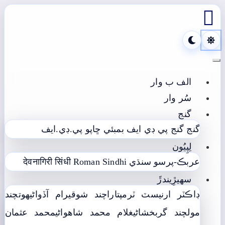

Toggle navigation
الف ب وار
سُر وار
گنج
گنج
گنج پي ڊي ايف
بمبئي ڇاپو پي.ڊي.ايف
لِپِيُون
عربڪ-پرسو سنڌي
Roman Sindhi
देवनागिरी सिंधी
سھيڙِيندڙَ
ڊاڪٽر ارنيسٽ ٽرمپ
تاراچند شوقيرام آڏواڻي
ھوتچند
مولچند گربخشاڻي
غلام محمد شاھواڻي
محمد عثمان