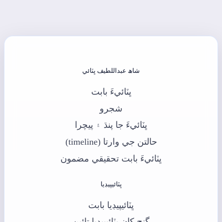
شاھ عبداللطيف ڀٽائي
ڀٽائيءَ بابت
شجرو
ڀٽائيءَ جا پنڌ ۽ پيچرا
حالتن جي وارتا (timeline)
ڀٽائيءَ بابت تحقيقي مضمون
ڀٽائيپيڊيا
ڀٽائيپيڊيا بابت
گنج کان ڀٽائيپيڊيا تائين