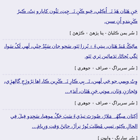
جَنِ ھَٿان ھَڏِ نَہ اُڪِلي، چَيو ڪَنِ نَہ چِتِ، نَئُون کاپارو نِتُ، ڪيرُ
ڪَرِيندو اُنِ سين.
[ سُر يمن ڪلياڻ - پنا پڙهڻ ۽ ڪڙهڻ ]
ماڻِڪُ مُنڌَ ھَٿان، پيتِيءَ ۾ پُرزا ٿِئو، سَڄو جان سَيِّدُ چئَي، لَھي لَکُ سَوا،
ڀَڳي پُڄاڻا، پَدَمائِين پَري ٿِئو.
[ سُر سريراڳ - صراف ۽ جوھري ]
وِتُ ويِمي جو جَي لَھين، تَہ ٻِي ڪارِ نَہ ڪَرِين ڪا، اِھا پَرُوڙِجِ ڳالِهڙِي،
وَڻِجارَنِ وَٽان، موتِي جَنِ ھَٿان، آندَءِ…
[ سُر سريراڳ - صراف ۽ جوھري ]
اَکِئان ميگهُہ مَلارُ، صُورَتَ تيڏِيءَ سَڀَ جَڳُ موھِيا، سَجِدو فِيلَ فِي
الحالِ ڪِئو، پَسِي مُطِلِبَ نُورُ نِراَڙَ، ڄاپَڻَ وَقتِ وَرِيامَ…
[ سُر سارنگ - وايون ]