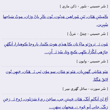
[ سُر حسيني - سُور ۽ ڏکن ماري ]
ڪَمِيڻِيَنِ ھَٿان، ٿِيَنِ مُوراھِين مَدِيُون، تُون ڪَرِ پاڻَ وَڙان، موٽُ سَٻاجها
سُپِرِين.
[ سُر حسيني - جِيئڻُ ۽ مَرڻُ ]
مُون نَہ پَروڙِئو ماءُ تان ڪا ھيڏِي ھوتَ ڪَندا، ٻاروچا ڪوھِيارا، اَنگهُنِ
چاڙِھي اَنگُڙاَ، ڪَھِي ڪيچِ وِئا، سُڌِ نَہ اُنِ…
[ سُر حسيني - وايون ]
مَٿو مَٿانئِي گهورِيان، مَٿو تو مَٿان، سو موُن ٿِيي نَہ ھَٿان، جَنھِن تُون
لائِقُ مَڱڻا.
[ سُر سورٺ - سائل گهُري سِر ]
اَڄُ پُڻ اَنگِئَمِ اَنگَ، ھَٿان حَبِيبَنِ جي، ساجَنَ ريءَ سَرَتِيُون، رُوحَ نَہ رَچَنِ
رَنگَ، جانِي آيو جُوءِ ۾، مَنجهان نِينھَن…