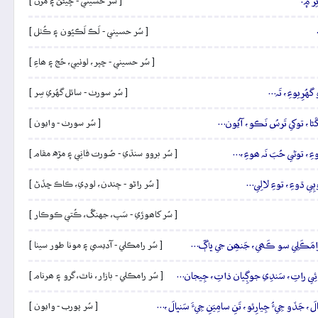
رَ ۾.
[ سُر حسيني - جِيئڻُ ۽ مَرڻُ ]
[ سُر حسيني - لَڪ لَڪيُون ۽ ڪُٺل ]
[ سُر حسيني - ڇپر، لوٺيي، حُج ۽ ھاءِ ]
گهُرِيوءِ، تَہ…
[ سُر سورٺ - سائل گهُري سِر ]
َڱڻا، توکي تَرسُ نَڪو، آيُون…
[ سُر سورٺ - وايون ]
 پوءِ، توڻي حُبَ نَہ ھوءِ،…
[ سُر بروو سنڌي - صُورت فانِي ۽ مڙه مقام ]
ڌوٻِي ڌوءِ، توءِ لالِي…
[ سُر راڻو - چندن، لوڊي، ڪاڪ ڇڏڻ ]
[ سُر کاھوڙي - سَپ، جهنگُ، ڪُتي ڪوڪار ]
، رامَڪَلِي سو ڪَھي، جَنھِن جي ڀاڳَ…
[ سُر رامڪلي - آديسي ۽ مونا طور سينا ]
ِيائِي راتِ، سَندِي جوڳِيان ذاتِ، جِيجان…
[ سُر رامڪلي - بازار، ناٿ، گرو ۽ ھرنام ]
 جَڏو جِيءُ جِيارِئو، تَنِ سامِيَنِ جِيءَ سَنڀالَ،…
[ سُر پورب - وايون ]