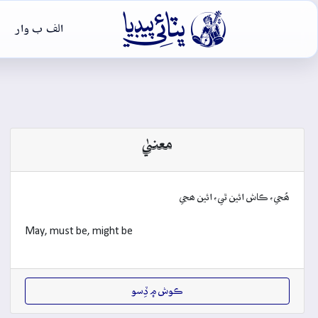

الف ب وار
معنيٰ
ھُجي، ڪاش ائين ٿي، ائين ھجي
May, must be, might be
ڪوش ۾ ڏِسو