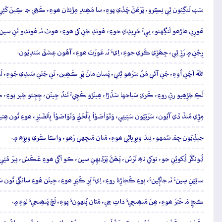
سَڀَ نَنگِيُون ٿِي نِڪِرو، پَرَھَڻَ ڇَڏي پوءِ، سا مَھِندِ مِڙَنِئان ھوءِ، ڪَھِي جا ڪِينَ کَڻِي
ھَورِنِ ھاڙھو لَنگِهئو، ٿِيءُ جَرِيدِي جوءِ، ھُوندِ جَنِ کي ھوءِ، ھوتُ نَہ ھُوندو تَنِ سين
رِڃُنِ ۾ رَڙِ ٿِي، جِھَڙِي ڪَري جوءِ، اِيءَ نَہ عَورَتَ ھوءِ، آھُون عِشقَ سَندِيُون.
اللهَ اَچَنِ اُوءِ، جَنِ آئي مَنُ سَرَھو ٿِئي، پَسان مانَ پَرِ ڪَھِين، تَنِ جَتَنِ سَندِي جُوءِ
لَڪِ چَڙِھِيو رڻِ روءِ، ڪَري سَٻاجها سَڏَڙا، ھِيئَڙو ڪَچِيءَ تَندُ جِيئَن، ڇِڄِئو ڇَپر پوءِ، ڪو
مِڙِي مُنڌَ ڏي آيُون، سَرَتِيُون سَڀَيئِي، وَتَوَاْصَوْاْ بِٱلْحَقِّ وَتَوَاصَوْاْ بِٱلصَّبْرِ، ھوءِ تُون ھ
جيڏِيُون جِمَ سُمهو، نِنڊَ ويرِياڻِي ھوءِ، مَتان مُنجِهي رَھو، واڪا ڪَري ويڙِه ۾.
ڏُونگَرَ ڏُکويُنِ جو، توکي ناھِ تَرَسُ، پَھَڻَ پَرَڏيهِنِ سين، ڪو اَڳي ھوءِ عَڪَسُ، پيرَ مُئِ
ساٿِيَنِ سِينءَ نَہ جاڳِينءَ، پوءِ ڪُڄاڙِئا روءِ، اِيءَ پَرِ ڪُپَرِ ھوءِ، جِيئَن ھُوءِ سانگِي تُون 
ڪيچِ مَ خَبَرَ ھوءِ، ھِنَ مُنھِنجِيءَ ذاتِ جِي، مَٿان پُنهونءَ پوءِ، لَڄَ پَنھِنجيءَ لوءِ ۾.