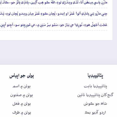
مارُنِ پاسي مِينھَن اُٺا، لَڏي ويندَڙي لوءِ، اللهَ ڪو ھِتِ آڻِيين، پانڌِي پائُرَ جو، ڪانَہ 
جِتي مارُو تِتي پانڌِي اَلو! عُمَرَ او اِيندو، پُڇان ڪوءِ عُمَرَ مِيان ويندو پُڇان لوءِ، پ
عَجَبُ اَجَهلُ ھوءِ، نُورِيءَ جي نِيازَ جو، سَمُو سِرُ سَڀَنِ ۾، مي مُورِڇِئو سو، اَچِئو اُڀِيَنِ پ
ڀٽائيپيڊيا
ٻولن جو اڀياس
ڀٽائيپيڊيا بابت
ٻولن ۾ اسم
گنج کان ڀٽائيپيڊيا تائين
ٻولن ۾ صفتون
شاھ جو ڪوش
ٻولن ۾ فعل
اردو آڊيو بڪ
ٻولن ۾ ظرف