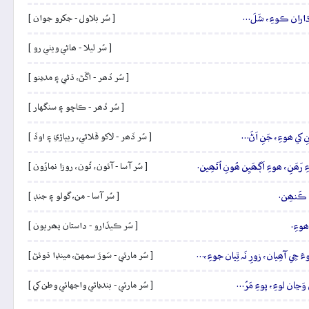
فَ ڌاران ڪوءِ، شَلَ…
[ سُر بلاول - جکرو جوان ]
[ سُر ليلا - ھاڻي ويٺي رو ]
[ سُر ڏھر - اڱڻ، ڌڻي ۽ مدينو ]
[ سُر ڏھر - ڪاڇو ۽ سنگهار ]
نِ کي ھوءِ، جَنِ اَڻَ…
[ سُر ڏھر - لاکو ڦلاڻي، ريٻاڙي ۽ اوڏ ]
رَھَنِ، ھوءِ اَڳھَيِن ھُونِ اُتَھِين.
[ سُر آسا - آئون، تُون، روزا نمازُون ]
َ ڪَنھِن.
[ سُر آسا - من، گولو ۽ جنڊ ]
ھوءِ.
[ سُر ڪيڏارو - داستان پھريون ]
ءَ جِي آھِيان، زورِ نَہ ٿِيان جوءِ،…
[ سُر مارئي - سَوڙ سمهڻ، مينڍا ڌوئڻ ]
 وَڃان لوءِ، پوءِ مَرُ…
[ سُر مارئي - بندياڻي واجهائي وطن کي ]