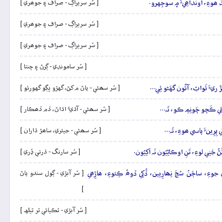
َدُ ھوءِ، اُونداھِيءَ ۾ سوجِهرو.
[ سُر سريراڳ - صراف ۽ جوھري ]
[ سُر سريراڳ - صراف ۽ جوھري ]
[ سُر سريراڳ - صراف ۽ جوھري ]
[ سُر سامونڊي - ڳرڻ ۽ چنتا ]
ڙَ ريءَ ثَوابُ، آئُون گهَڻو ئِي…
[ سُر سھڻي - پاڻ م کڻ، گهڙو ڀڳو گهورئو ]
، جَي ڪَچو چَونِمِ ڪو، تَہ…
[ سُر سھڻي - آڌيءَ اڌاڻ، ڏم ڏھڪار ]
ي پِرِينءَ پاسي ھوءِ، تَہ…
[ سُر سھڻي - جيئري، ساھڙ ڌاران ]
َنِي لوءِ، تَنِ اوڪاڻِيُون نَہ اَکِيُون.
[ سُر سارنگ - ڌرتي ڍُري ]
جوءِ، ساڄَنُ سُڃَ نِھارِيين، ڏُکِي ڏوھُ ڪِئوءِ، ھاڙِھي
[ سُر آبڙي - ڳول سندو پاڻ
]
[ سُر آبڙي - ٿڪيائي ٿر ٿيلهہ ]