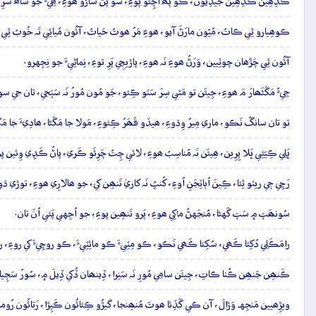
ڪَڏِھِين ڪَڏِھِين جيڏِيُون، ڪو پَھُ اَچِئو پوءِ، سو پُڻ ساڙو ھوءِ، ھِيءُ جو ساھُ سَرِي
ڪوھِيارو ٿِي ڪاتُ، مُيُون مارَڻَ آيو، ھوءِ مَرُ ھوتُ حَياتُ، آئُون مُيائِي تَہ خُوبُ ٿِي.
آئُون ٿِي چَڙَھان چوٽِيين، وَرَڻُ ھوءِ نَہ ھوءِ، پاڙيچِي پَرِ توءِ، نِماڻِيءَ جو نِجِهرو.
جِيءُ مَڱڻَھارَ مَ ھوءِ، جِيئَن تو مَٿي سِرَ سَٽو ڪِئو، جَو مُون مُورُ نَہ سَپَجي، تان جي سو 
تو تان سانگُ نَڪو، ماري مِيرُ وِڌوءِ، ھيڏو قَھَرُ ڪِئوءِ، مَولا جا مَڱڻا، ھادِيءَ جا م
ڀَلِي ڪِيَئِي ڀَلا پِرِين، ھِيئَن نَہ مُناسِبُ ھوءِ، لائي چِتُ چَرِئَو ڪَري، پاڻُ ڪَڍِي وِئين
رَچِي جٖي ريٽو ٿِئا، ڪِينَ اُٻاٽِجَنِ اُوءِ، کُنڀُ نَہ کاريۡ تَنھِن کي، جو ھالارِي ھوءِ، توڙي 
سُونھَپَ ۾ سَپَ گَهڻا، مُنجَهڻُ ماکِي ھوءِ، پَرو تَنھِين پوءِ، جو اُجِهي پَئي اُنَ تان.
رامَڪَلِي دُکِئا ڪَھي، سُکِئا ڪَھي نَڪو، ڪو مِٽِيءَ ڪو مائِٽِيءَ، ڪو روچِيءَ کي روءِ
ڪَنھِن جَنھِن ڪُٺا ڪاتِ، جِيئَن سامِي مُورِ نَہ سَنِرا، ڏِينھان ڏُکي ڏِيلَ ۾، سُورُ سَڄ
ويڙِھيين مَنجِهہ وَڙالَ، آن ڪي گَڏِئا ھوتَ مُنھِنجا، گيڙُو ڪِئائُون ڪَپِڙا، رَتائُون رُومالَ،