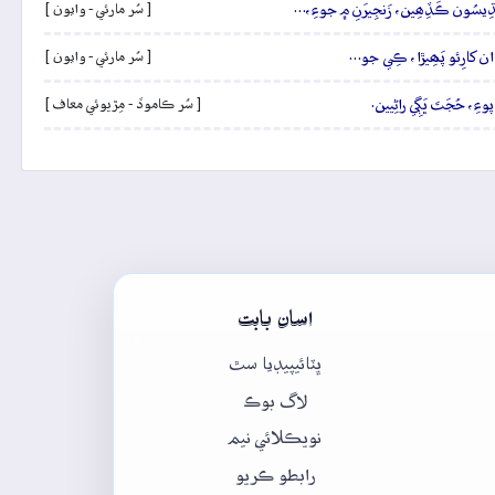
ٻُڌِيسُون ڪَڏِھِين، زَنجِيرَنِ ۾ جوءِ،…
[ سُر مارئي - وايون ]
َنڌان کارِئو پَھِيڙا، ڪِي جو…
[ سُر مارئي - وايون ]
وءِ، حُجَتَ ڀَڳِي راڻِيين.
[ سُر ڪاموڏ - مِڙيوئي معاف ]
اسان بابت
ڀٽائيپيڊيا سٿ
لاگ بوڪ
نويڪلائي نيم
رابطو ڪريو