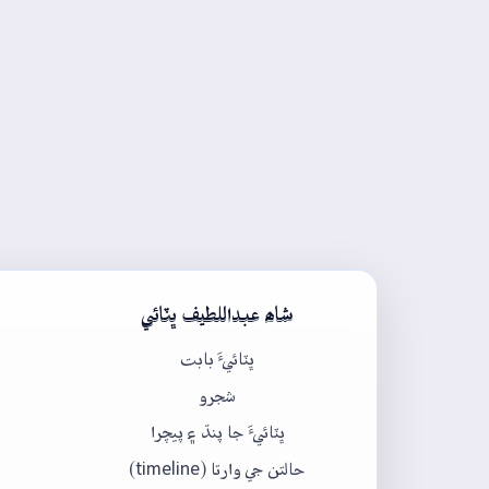
شاھ عبداللطيف ڀٽائي
ڀٽائيءَ بابت
شجرو
ڀٽائيءَ جا پنڌ ۽ پيچرا
حالتن جي وارتا (timeline)