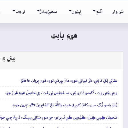
سُر وار
گنج
لِپِيُون
سھيڙِيندڙَ
ترجما
ش
ھوءِ بابت
بيتن ۽ و
ڪاتِي تِکي مَ ٿِئي، مَرُ مُنِيائِي ھوءِ، مانَ وِرمَنِ توءِ، مُون پِريان جا ھَٿَڙا.
ويٺي جَنِي وَٽِ، ڏُکندو ڏاڍو ٿِئي، سا مَجلِسَ ئِي مَٽِ، جٖي حاصِلُ ھوءِ ھَزارَ جو.
ڏَمَرَ پاسو ڏُکَ سين، کانڌِ کَٿورِي ھوءِ، وَٱللَّهُ مَعَ ٱلصَّابِرِينَ ، آگو ايِنهِن چوءِ.
مَنجهان ڪِيني ڪِينَ، ڪَڏِھِين ڪَنِ نَہ پِرايو، جي ھوءِ سَٽاڻِي سِينڱ، تَہ زِھَ ڇِني جوک