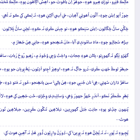
ماڻِڪُ ڦُٽِرو، توڙي ھِيرو ھوءِ، جوھَرُ اِنَ ياقُوتَ جو، اُھِسُ اڳاھُون پوءِ، ماڻِڪُ مُحَّم
چورُ اُڀو اِيئَن چوءِ، آئُون اُھوئِي آھِيان، جَي اَسِي اَکِيُنِ ھوءِ، تَہ لِڪي کي ڪو نَہ لَھي.
چَڱَنِ ساڻُ چَڱايُون، اِيئَن سَڀَڪو ھوءِ، تو جِيئَن ڪَري نَہ ڪوءِ، بُڇَنِ ساڻُ ڀَلايُون.
سِڙَه سُڃاڻِيو چوءِ، ماءَ سامُونڊِي آيا، مانَ مُنھِنجو ھوءِ، جانِي ھِنَ جَھازَ ۾.
گهَڙو ڀَڳو تَہ گهورِئو، پاڻان ھوءِ حِجابُ، واڄَٽُ وَڄِي وُجُودَ ۾، رَھِيو رُوحَ رَبابُ، ساھَ
جيھَرَ لوڪُ جَهپَ ڪَري، ذَرو جاڳَ نَہ ھوءِ، اوھِيَرَ اَچِئو اَدِيُون، پَھُ پِريان جو پوءِ
ساھَڙَ ڌاران سُهڻِي، ھِيءَ تان جُنبِي جوءِ، ھِنَ پاڻِيءَ سين پانھِنجو، مُورِ نَہ مَٿو ڌوءِ، جَ
ٻَھَرِ ڪَڪَرُ نَڪو، اَندَرِ جُهڙُ جهورَ وَھي، وَسائِيندِي وِڄُڙي، حُبَ جَھِين کي ھوءِ، لالَڻُ ج
پُنهون ڇڏِئو پوءِ، جانِبُ جَبَلَ گهورِيين، تيلاھِين تَنگُون ڪَرِيين، جيلاھِين تُون 
ھوتُ…
پُڇِيوءِ تَہ پُورِ، نَہ تَہ پُڇَڻُ ھوءِ نَہ پِرِينءَ کي، ڏورَڻَ وارِيُون ڏُورِ ھَڏِ نَہ آھِينِ ھوتَ کي.