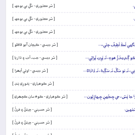
.
[ سُر معذوري - نڱي بي بوجهہ ]
.
[ سُر معذوري - نڱي بي بوجهہ ]
[ سُر معذوري - نڱي بي بوجهہ ]
، لَنگهي لَڪَ لَطِيفُ چئَي،…
[ سُر ديسي - ڪيچان آيو قافلو ]
 ڳَنڍيندَڙُ ھوءِ، تَہ پَرِتِ پُراڻِي…
[ سُر ديسي - جت، اُٺ ۽ ڌاريا ]
ِتيئِي، نَہ تو سَڱَ نَہ سَڱِيڻا، نَہ ڏاڏاڻا…
[ سُر ديسي - اوٺي اُٻھرا ]
[ سُر ڪوھياري - نِدورِي نِنڊ ]
يءَ جا پَسُ، جي چِنجُهنِ چِيهاڙِيُون…
[ سُر ڪوھياري - ڪوھ سان ڪچھري ]
سُمَهين.
[ سُر حسيني - جِيئڻُ ۽ مَرڻُ ]
[ سُر حسيني - جِيئڻُ ۽ مَرڻُ ]