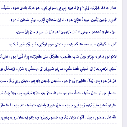
ھَٿان جادَمَ جَکِري، وَٽِيءَ وِچُ نَہ پوءِ، پِي پِي سو پُرِ ٿِئي، جو حاتِمَ پاسي ھوءِ، ڪي
کَٿورِي چَئِين پَلَئين، توءِ ڏُھاڳِڻِ ھوءِ، تَہ پُڻ سُھاڳڻِ اَڳِري، توڻي مُنھُن نَہ ڌوءِ.
نيڻَ نِھاري مُنھِنجا، روئِي ٿِئا رَتُ، پُنهونءَ ھوءِ پَهَتُ ، پارِي نيڻُ پاڻَ سين.
آيَلِ سَنگهارَنِ سين، جيڪا گهاري ماءِ، توڻي ھوءِ اَوڳُڻِي، تَہ بِہ رُکو مُورِ نَہ کاءِ.
لاکو لوءِ بَہ لوءِ، وِڙِھي ويلَ سَڀَ ڪَنھِن، ڪَرڳَلُ مَٿي ڪَڇَڙي، پِرھَ ڦُٽِيءَ پوءِ، ھَئَي تَ
نَڪِي پَڙَهنِ نِمازَ کي، نَڪِي قَضا ڪَنِ، سارِئو سُپَيرِيَن کي، سِڪَنِ ۽ سَڙَنِ، پَڙَهندَلَ پوءِ 
ھَرَ ھَرَ ھوءِ ٻِئو، رَنگُ فاقِيري رُوحَ جو، ڪَنھِن جَنھِن پاھِ پِئو، جِيئَن رچي رَنگِ سَڀ
ڪيھَرِ ڇوٽو ڪَنَ ڪُرا، ڪَنڌَ ڪَريبو ڪوھُ، ڪُرُ ري ڪَرَھِ نَہ ٿِئي، ڀِتِ ريءَ چِٽُ نَہ 
ڪَرِئو مُھاڙِ مَلِيرَ ڏي، رُوءِ اُڀِي چوءِ، سَھڄُ سُورِي ڀانيان، سُومَرا سَندوءِ، مِلڪَ مارُو
اللهَ اِيئَن مَ ھوءِ، جِيئَن آئُون مَران بَندَ ۾، جُسو زَنجِيرَنِ ۾، راتو ڏِينھان روءِ، پھرِين