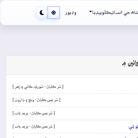
اھ جي انسائيڪلوپيڊيا
وڊيوز
ائين ۾
[ سُر ڪلياڻ - سُوري، ڪاتي ۽ زھر ]
[ سُر يمن ڪلياڻ - ويڄ ۽ دارُون ]
[ سُر يمن ڪلياڻ - پريم پاٺ ]
و ٿِئي.
[ سُر يمن ڪلياڻ - پريم پاٺ ]