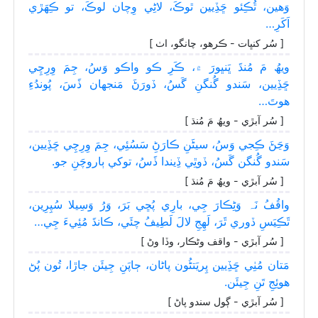
وَھين، ٿُڪِئو ڇَڏِيين ٿوڪَ، لاڻِي وِچان لوڪَ، تو ڪِھَڙي
اَکَرِ…
[ سُر کنڀات - ڪرھو، چانگو، اٺ ]
ويھُ مَ مُنڌَ ڀَنڀورَ ۾، ڪَرِ ڪو واڪو وَسُ، جِمَ وِرِچِي
ڇَڏِيين، سَندو گُنگنِ گَسُ، ڏورَڻَ مَنجهان ڏَسَ، پُوندُءِ
ھوتَ…
[ سُر آبڙي - ويھُ مَ مُنڌ ]
وَڃَڻَ ڪِجي وَسُ، سيڻَنِ ڪارَڻِ سَسُئِي، جِمَ وِرِچِي ڇَڏِيين،
سَندو گُنگن گَسُ، ڏوٿِي ڏِيندا ڏَسُ، توکي ٻاروچَنِ جو.
[ سُر آبڙي - ويھُ مَ مُنڌ ]
واقُفُ نَہ وَڻِڪارَ جِي، بارِي پُڇي بَرَ، وَرُ وَسِيلا سُپِرِين،
ٿَڪِيَسِ ڏوري ٿَرَ، لَھِجِ لالَ لَطِيفُ چئَي، ڪانڌَ مُئِيءَ جِي…
[ سُر آبڙي - واقف وڻڪار، وڏا وڻ ]
مَتان مُٺِي ڇَڏِيين پِريَتڻُون پاڻان، ڄاپَنِ جِيئَن جاڙا، تُون پُڻ
ھوئِجِ تَنِ جِيئَن.
[ سُر آبڙي - ڳول سندو پاڻ ]