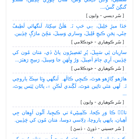
گنگِنَ گَسُ،…
[ سُر ديسي - وايون ]
جَڏا ميڙِ جَلِيلَ، جٖي حَبِ نَہ ھَلَڻُ سِکِئا، لَنگهائي لَطِيفُ
چئَي، نِجَنِ ڪيچِ قَلِيلَ، وِساري وَسِيلَ، مَڇُڻ مارَڳِ ڇَڏِيين.
[ سُر ڪوھياري - خودڪلامي ]
سارِيان ٿِي سَبِيلَ، پُرِ تَقصِيرُون پاڻَ ڏي، مَتان مُون کي
ڇَڏِيين، آرِي ڄامَ اَصِيلَ، وَرُ وِلَهَنِ جا وَسِيلَ، رَسِجِ رَھبَرَ…
[ سُر ڪوھياري - خودڪلامي ]
ھاڙھو ڳاڙِھو ھوتَ، ڪيچِي ڪالَهہ لَنگهي وِئا سِڪَ ٻاروچي
نَہ لَھي مَٿي تائِين مَوتَ، لَڳَندي لَڪَنِ ۾، پاڻان ٿِيَس پوتَ،
…
[ سُر ڪوھياري - وايون ]
تانۡ ڪا وَرِ ڪِجا، ڪَمِيڻِيءَ تي ڪيچِيا، آئُون اَوِھان جِي
آھِيان، ٻانِهي ٻاروچا، دِلِاسي دوسا، مَتان مُون کي ڇَڏِيين.
[ سُر حسيني - ڏورِڻ ۽ ڏسڻ ]
ڪِينَ سَھان ٿِي سُپِرِين، ڇَپَرَ جُون ڇولُون، مَتان مُون کي