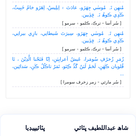
مُنھِن تَہ مُوسٰي جِھَڙو، عادَتَ ۾ اِبلِيسُ، اِھَڙو خامُ خَبِيثُ،
ڪَڍِي ڪوھُ نَہ ڇَڏِيين.
[ سُر آسا - ترڪ، ڪلمو ۽ سرمو ]
مُنھِن تَہ مُوسٰي جِھَڙو، سِيرَتَ شَيطانِي، بازِي بيرانِي،
ڪَڍِي ڪوھُ نَہ ڇَڏِيين.
[ سُر آسا - ترڪ، ڪلمو ۽ سرمو ]
زُمَرِ زُخرُفِ سُومَرا، عَيشُ اَعرابِيَنِ، اِنّا فَتَحْنا الَّذِيْنَ ، ٿا
قُلوبان ڪَھَنِ، لَحَمُ لَبَنُ گَڏُ ڪِئو، تَمَرُ تاڪُلُ ڪَنِ، سَدائِين،
…
[ سُر مارئي - زمر زخرف سومرا ]
شاھ عبداللطيف ڀٽائي
ڀٽائيپيڊيا