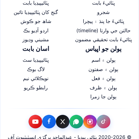
ڀٽائيءَ بابت
ڀٽائيپيڊيا بابت
شجرو
گنج کان ڀٽائيپيڊيا تائين
ڀٽائيءَ جا پنڌ ۽ پيچرا
شاھ جو ڪوش
حالتن جي وارتا (timeline)
اردو آڊيو بڪ
ڀٽائيءَ بابت تحقيقي مضمون
مشيني وڊيوز
ٻولن جو اڀياس
اسان بابت
ٻولن ۾ اسم
ڀٽائيپيڊيا سٿ
ٻولن ۾ صفتون
لاگ بوڪ
ٻولن ۾ فعل
نويڪلائي نيم
ٻولن ۾ ظرف
رابطو ڪريو
ٻولن جا زمرا
© 2020-2026 ڀٽائي پيڊيا - عبدالماجد ڀرڳڙي انسٽيٽيوٽ آف