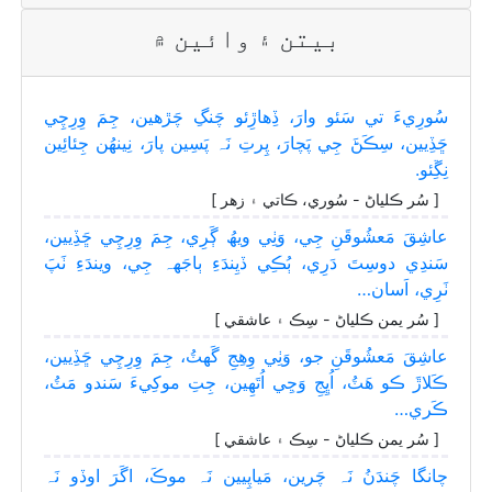
بيتن ۽ وائين ۾
سُورِيءَ تي سَئو وارَ، ڏِھاڙِئو چَنگِ چَڙھين، جِمَ وِرِچِي
ڇَڏِيين، سِڪَڻَ جِي پَچارَ، پِرتِ نَہ پَسِين پارَ، نِينھُن جِئائِين
نِڱِئو.
[ سُر ڪلياڻ - سُوري، ڪاتي ۽ زھر ]
عاشِقَ مَعشُوقَنِ جِي، وَٺِي ويھُ ڳَرِي، جِمَ وِرِچِي ڇَڏِيين،
سَندِي دوسِتَ دَرِي، ٻُڪِي ڏيِندَءِ ٻاجَهہ جِي، ويندَءِ ٺَپَ
ٺَرِي، اَسان…
[ سُر يمن ڪلياڻ - سِڪ ۽ عاشقي ]
عاشِقَ مَعشُوقَنِ جو، وَٺِي وِھِجِ گَهٽُ، جِمَ وِرِچِي ڇَڏِيين،
ڪَلاڙَ ڪو ھَٽُ، اُڀِجِ وَڃِي اُتَھِين، جِتِ موکِيءَ سَندو مَٽُ،
ڪَري…
[ سُر يمن ڪلياڻ - سِڪ ۽ عاشقي ]
چانگا چَندَنُ نَہ چَرين، مَياپِيين نَہ موڪَ، اگَرَ اوڏو نَہ