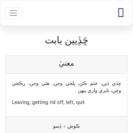

igation
ڇَڏِيين بابت
معنيٰ
ڇڏي ڏين، ختم ڪن، پلجي وڃن، ھٽي وڃن، رڪجي
وڃن، نابري واري بيھن
Leaving, getting rid off, left, quit
ڪوش ۾ ڏِسو