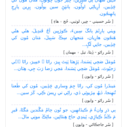
ڇَڏِيين، آرِياڻِي اولُون، ٻانڀَڻِ سين ٻولُون، پِرِين پارِجِ
پانھِنجُون.
[ سُر حسيني - ڇپر، لوٺيي، حُج ۽ ھاءِ ]
ويٺي ٻارِئَمَ ٻانگَ سِينءَ، ڪوڙيِين اَڄُ قَندِيلَ، ھئَي ھئَي
ھَنجُون ھارِيان، مَنجهان سِڪَ سَبِيلَ، مَتان مُون کي
ڇَڏِيين، جانِي لَڳِ…
[ سُر راڻو - ڏِيئا، تيل ۽ مھمان ]
مُومَلَ صَحِي پَسَندا، پَڙِهئا پَنِتَ پِيرَ، راڻا ۽ حَمِيرَ، راڻا جٖي
رَجپُوتَ، مُومَلَ صَحِي پَسَندا، مَڃي رَضا رَبَ جِي، ھِئان…
[ سُر راڻو - وايون ]
مَينڌَرا مُون کي، راڻا جِمَ وِساري ڇَڏِيين، مُون کي طَعنا
تُنھِنجا، ڏيھُ مِڙيوئِي ڏي، راڻِي تي رِيسَ ڪِي، کَرَ سين…
[ سُر راڻو - وايون ]
ٻي دَرِ وانءُ مَ ڪيڏانھِين، جو تُون ڄامُ مَڱَندين مَڱڻا، ڦيرِ
مَ ڪَنڌُ ڪِياڙِي، ٿِيندِي حاجَ ھِنئائِين، ماڻِڪَ موتِي مالَ…
[ سُر جاجڪاڻي - وايون ]