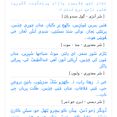
مَتان مُٺِي ڇَڏِيين، پاڙان پِريَتڻُون، کَٿُورِيءَ
ڪَڻو، مَڙهي مَرِجِ مُنھَن ۾.
[ سُر آبڙي - ڳول سندو پاڻ ]
ھَٿين پيرين مُونَڙِيين، ڪَھِجِ ڀَرِ ڪَپارَ، مَتان ڇورِي ڇَڏِيين،
پِريَتَڻِي پَچارَ، توکي سَنَدَ سَسُئِي، سَندِي لَنئُن لَغارَ، جَي
ھُونِئِي ھوتَ…
[ سُر معذوري - منڌ ۽ موت ]
ٿِئَڙَم سُورَ سَمَرَ، اي دِلبَرَ، موٽُ سَٻاجها سُپِرِين، مَتان
مُون کي ڇَڏِيين، آرِياڻِي اَنوَرَ، آھي عَبدالَطِيفُ کي، پِيراڻِي
پاکَرَ.
[ سُر معذوري - وايون ]
جَي نَہ رَھِئا راتِ، تَہ ڪِھَڙو سُکُ سَرَتِيُون، ٻانڀَڻِ ٻَروچَنِ
جي، مُٺِي مُلاقاتِ، مَتان مُٺِي ڇَڏِيين، طَلَبَ پِريان جِي
تاتِ،…
[ سُر ديسي - ڏيرن جو ڏمر ]
ڏُونگَرَ ڏِجو ڏَسُ، مِيآن ڪو پيچِرو پُنَهَلَ جو، سيڻَنِ ڪارَڻِ
سَسُئِي، وَڃَڻَ ڪِجي وَسُ، مَتان ڇورِي ڇَڏِيين، سَندو