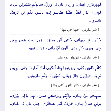
لَووَرياڙي آھِيان، وارِيان تان نَہ وَرَقُ، سانڍِئُمِ سُپَيرِيَن لَيءِ،
لوئِيءَ اَندَرِ لَڪُ، ڪَنڌِ ڪاسو پَٽِ پاسو، ڏِنُمِ تَنَ تَرَڪُ،
سَندو…
[ سُر مارئي - جيھا جي تيھا ]
ڪَنھِن تَڙِ ڏيھائِي، ڪِٿي اُٺَنِ مِينھَڙا، مُون وَٽِ مُون پِرِيَنِ
جِي، ويھِي ڪَرِ وائِي، آئُون اَڳَ ڍائِي ، مَنَ سَنِيھو…
[ سُر مارئي - مُونھان پوءِ ملير ]
کائُرِ ڏانھَن کَڻِي، ويڙهِيچا وِئا، لَنگهي لَڪَ لَطِيفُ چئَي، پَرِيين
ٿَرِ ٿِئا، جيڏِيُون جاڙَ جِيئان، مُنھُن نَہ ڏِٺُمِ مارُوئين.
[ سُر مارئي - کائر ڏانھن کڻي وئا ]
مُنھِنجو مَنُ مِيان، واڳِئو ويڙِهيچَنِ سين، پَھِي پاکِي پَٽِڙِي،
پِرِيَنِ ساڻُ پِيان، حَرَفَ لَٿي ھيڪَڙي، ھِتي تان نَہ ھُئان،