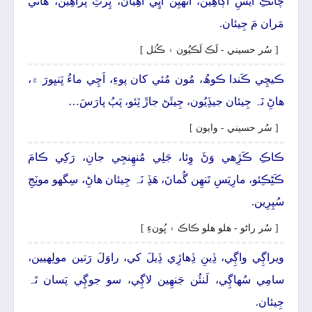
چانڪِ آيُسِ آڳاھِين، اُتهيِن اُڀِي آھِيان، پِرتِ پَراھِين، ھاڻي
مَران مَ جِيئان.
[ سُر حسيني - لَڪ لَڪيُون ۽ ڪُٺل ]
ڪيچِي ڪَندا ڪوھُ، مُون مُئي کان پوءِ، اَچِي ماءُ ڀَنڀورَ ۾،
ھاڻِ نَہ جِيئان جيڏِيُون، جِيئَڻ جاڙَ ٿِئو، پَٻُ پارَسَ…
[ سُر حسيني - وايون ]
ڪاڪِ ڪَڙِھي وَڻَ وِئا، جَلِي مُنھِنجِي جانِ، رَکِي ڪامَ
ڪَڻِڪِئو، مارِيَسِ تَنھِن گُمانَ، ھَڏِ نَہ جِيئان ھاڻِ، سِگهو موٽِجِ
سُپِرِين.
[ سُر راڻو - ھلو ھلو ڪاڪ ۽ ڀُونءِ ]
ويراڳِي واڳِي، ڏِينِ ڏِھاڙِي ڏِيلَ کي، راوَلَ رَتين مولِهيين،
سامِي سُھاڳِي، لَنئُن جَنھِين لاڳِي، سو جوڳِي پَسان تَہ
جِيئان.