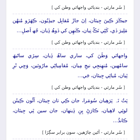
[ سُر مارئي - بندياڻي واجهائي وطن کي ]
جيڪَرَ ڪِينَ جِيئان، اِنَ جاڙَ مُقابِل جيڏِيُون، ڪِھَڙو مُنھُن
مَلِيرَ ڏي، کَڻِي نَڪُ نِيان، ڪَنھِن کي ڏوھُ ڏِيان، جُھ اَصلِ…
[ سُر مارئي - بندياڻي واجهائي وطن کي ]
واجهائي وَطَنَ کي، ساري ساھُ ڏِيان، سِڙي ساڻيھَ
سامُهين، مُنھِنجِي نيجِ مِيان، مُقامِياڻِي مارُوئين، وَڃِي ٿَرِ
ٿِيان، مُيائِي جِيئان، جَي…
[ سُر مارئي - بندياڻي واجهائي وطن کي ]
پَٽُ نَہ پَرَھِيان سُومَرا، جان ڪِي تان جِيئان، آئُون ڪِيئَن
لوئِي لاھِيان، ڪارَڻِ ٻِنِ ڏِينھان، جان سين ٿِي جِيئان،
ڪانڌُ…
[ سُر مارئي - آڻين چاڙهين، سون برابر سڳڙا ]