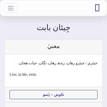

vigation
جِيئان بابت
معنيٰ
جيئري / جيئرو رھان، زندھ رھان، تڳان، حيات ھجان.
Live, in life, exist.
ڪوش ۾ ڏِسو