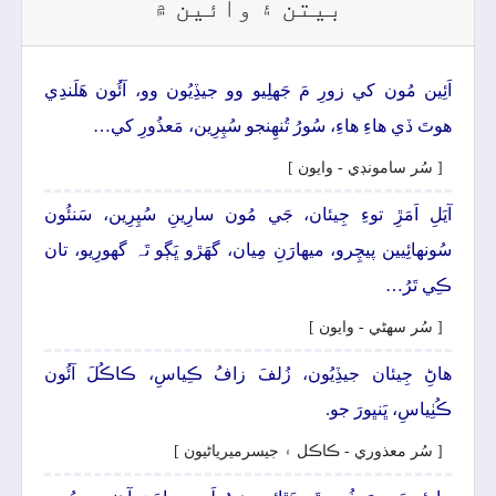
بيتن ۽ وائين ۾
اَئِين مُون کي زورِ مَ جَهلِيو وو جيڏِيُون وو، آئُون ھَلَندِي
ھوتَ ڏي ھاءِ ھاءِ، سُورُ تُنھِنجو سُپِرِين، مَعذُورِ کي…
[ سُر سامونڊي - وايون ]
آيَلِ اَمَڙِ توءِ جِيئان، جَي مُون سارِينِ سُپِرِين، سَنئُون
سُونھائِيين پيچِرو، ميھارَنِ مِيان، گهَڙو ڀَڳو تَہ گهورِيو، تان
ڪِي تَرُ…
[ سُر سھڻي - وايون ]
ھاڻِ جِيئان جيڏِيُون، زُلفَ زافُ ڪِياسِ، ڪاڪُلَ آئُون
ڪُٺِياسِ، ڀَنڀورَ جو.
[ سُر معذوري - ڪاڪل ۽ جيسرميرياڻيون ]