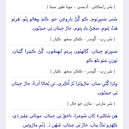
[ سُر رامڪلي - آديسي ۽ مونا طور سينا ]
سُتي سَنڀِرِئوم، ڪو ڳُڻُ ٻاروچَنِ جو، ڪَنڌِ وِھاڻو ڀِنُو، ھَرِئو
ھَٿُ ٿِئومِ، سَڄَڻُ يادِ پِئوم، جاڙَ جِيئان ٿِي جيڏِيُون.
[ سُر رِپ - گُوندر ۽ ڪڪر منجهہ ڪپار ]
سَنڀِرِئو جِيئان، ڳالِهيُون پِريَمِ تُنھِنجُون، ڳُڻَ ڪيتِرا ڳَڻِيان،
ٿورَنِ مَٿو ناھِ ڪو.
[ سُر رِپ - گُوندر ۽ ڪڪر منجهہ ڪپار ]
وِئَڙا ڳُڻَنِ سان، مارُوئَڙا ٿَرُ اُڪِري، تَنِ پُڄاڻا آنءُ، جاڙَ جِيئان
ٿِي جيڏِيُون.
[ سُر مارئي - مارُن جو حال ]
ھِنَ سُڻاڻِيءَ کان سُومَرا، ناحَقُ ٿِي جِيئان، موٽائي مَلِيرَ ڏي،
ڪِھَڙو نَڪُ نِيان، جاڙَ ٿِي جِيئان، مُنھُن نَہ ڏِٺُمِ مارُوئين.