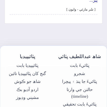
پيرُ…
[ سُر مارئي - وايون ]
شاھ عبداللطيف ڀٽائي
ڀٽائيپيڊيا
ڀٽائيءَ بابت
ڀٽائيپيڊيا بابت
شجرو
گنج کان ڀٽائيپيڊيا تائين
ڀٽائيءَ جا پنڌ ۽ پيچرا
شاھ جو ڪوش
حالتن جي وارتا
اردو آڊيو بڪ
(timeline)
مشيني وڊيوز
ڀٽائيءَ بابت تحقيقي