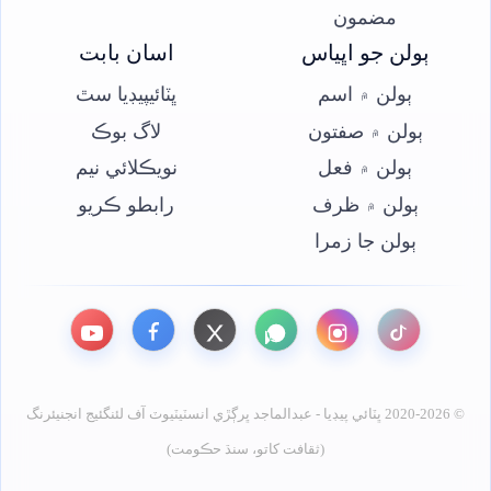
مضمون
ٻولن جو اڀياس
اسان بابت
ٻولن ۾ اسم
ڀٽائيپيڊيا سٿ
ٻولن ۾ صفتون
لاگ بوڪ
ٻولن ۾ فعل
نويڪلائي نيم
ٻولن ۾ ظرف
رابطو ڪريو
ٻولن جا زمرا
© 2020-2026 ڀٽائي پيڊيا - عبدالماجد ڀرڳڙي انسٽيٽيوٽ آف لئنگئيج انجنيئرنگ
(ثقافت کاتو، سنڌ حڪومت)