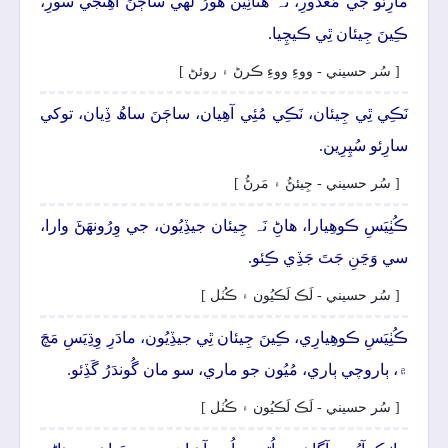
مارِئو جَي مَعذُورِ، تَہ ھَٿائِين ھورُ لَھي ساڄَنَ آھِنجي سُورِ،
ڪِينَ جِيئان ٿِي ڪيچِيا.
[ سُر حسيني - ووءِ ووءِ ڪرڻ ۽ روئڻ ]
نَڪِي ٿِي جِيئان، نَڪِي مُئِي آھِيان، ساڄَنَ ساھُ ڏِيان، توکي
سارِئو سُپِرِين.
[ سُر حسيني - جِيئڻُ ۽ مَرڻُ ]
ڪُٺِيَسِ ڪوھِيارا، ھاڻِ نَہ جِيئان جيڏِيُون، جي وِرُونهَڻَ وارا،
سي وَڃَنِ جَتَ جَڏِي ڪِئو.
[ سُر حسيني - لَڪ لَڪيُون ۽ ڪُٺل ]
ڪُٺِيَسِ ڪوھِيارِي، ڪِينَ جِيئان ٿِي جيڏِيُون، مادَرِ وِڌِيَسِ مَچَ
۾، ٻاروچي ٻاري، مُيُون جو ماري، سو مان گُوندَرُ گَڏِئو.
[ سُر حسيني - لَڪ لَڪيُون ۽ ڪُٺل ]