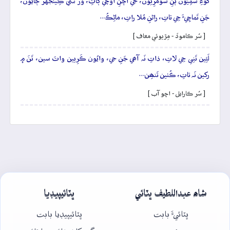
کُوءِ سَمِيُون ٻَنِ سُومَرِيُون، جي اَچَنِ اُوچي ڳاٽِ، وَرُ سي ڪِينجُهرَ ڄايُون،
جَنِ تَماچِيءَ جِي تاتِ، راڻنِ مُلا راتِ، ماڻِڪُ…
[ سُر ڪاموڏ - مِڙيوئي معاف ]
لَئِين تَنِي جِي لاتِ، ذاتِ نَہ آھي جَنِ جي، وايُون ڪَرِيين واتَ سين، تَنَ ۾
رکين نَہ تاتِ، ڪُٺين تَنھِن…
[ سُر ڪارايل - اڇو آب ]
شاھ عبداللطيف ڀٽائي
ڀٽائيپيڊيا
ڀٽائيءَ بابت
ڀٽائيپيڊيا بابت