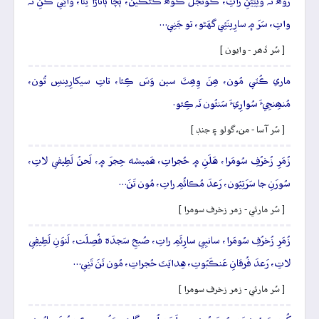
روھَ نَہ ويئِيَنِ راتِ، ڪُونجَلَ ڪوھُ ڪُڻڪين، ٻَچا ٻاتاڙا ٿِئا، وائِي ڪَنِ نَہ
واتِ، سَرَ ۾ سارِينَئِي گهَڻو، تو جَنِي…
[ سُر ڏھر - وايون ]
ماري ڪُٽي مُون، ھِنَ وِھِٽَ سين وَسَ ڪِئا، تاتِ سيکارِينسِ تُون،
مُنھِنجِيءَ سُوارِيءَ سَنئُون نَہ ڪِئو.
[ سُر آسا - من، گولو ۽ جنڊ ]
زُمَرِ زُخرُفِ سُومَرا، هَلَنِ ۾ حُجراتِ، هَميشه حِجرَ ۾، لَحنُ لَطِيفي لاتِ،
سُورَنِ جا سَرَتِيُون، رَعدَ مُڪائُمِ راتِ، مُون تَنَ…
[ سُر مارئي - زمر زخرف سومرا ]
زُمَرِ زُخرُفِ سُومَرا، سانبِي سارِئَمِ راتِ، صُبحِ سَجدَہ فُصِلَت، لَنوَنِ لَطِيفِي
لاتِ، رَعدَ فُرقانِ عَنڪَبُوتِ، هِدايَتَ حُجراتِ، مُون تَنَ تَنِي…
[ سُر مارئي - زمر زخرف سومرا ]