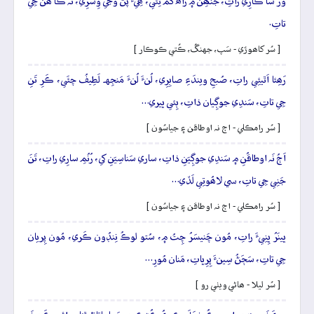
وَرُ سا ڪارِي راتِ، جَنھِن ۾ راھَ گُمُ ٿِئي، ھِيءُ پُڻ وَڃي وِسَرِي، نَہ ڪا ھُنَ جِي
تاتِ.
[ سُر کاھوڙي - سَپ، جهنگُ، ڪُتي ڪوڪار ]
رَھِئا اَٿيئِي راتِ، صُبحِ ويندَءِ صابِرِي، لُنءَ لُنءَ مَنجِهہ لَطِيفُ چئَي، ڪَرِ تَنِ
جِي تاتِ، سَندِي جوڳِيان ذاتِ، ٻِئي ڀيري…
[ سُر رامڪلي - اڄ نہ اوطاقن ۽ جياسُون ]
اَڄُ نَہ اوطاقُنِ ۾ سَندِي جوڳِيَنِ ذاتِ، ساري سَناسِيَنِ کي، رُنُمِ سارِي راتِ، تَنَ
جَنِي جِي تاتِ، سي لاھُوتِي لَڏي…
[ سُر رامڪلي - اڄ نہ اوطاقن ۽ جياسُون ]
ڀينَرُ ڀِنِيءَ راتِ، مُون چَنيسَرُ چِتُ ۾، سُتو لوڪُ نِنڊُون ڪَري، مُون پِريان
جِي تاتِ، سَڄَڻُ سِينءَ پِرِڀاتِ، مَنان مُورِ…
[ سُر ليلا - ھاڻي ويٺي رو ]