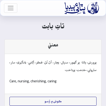

vigation
تاتِ بابت
معنيٰ
پرورش، پالنا. پر گهور، سنڀال. پچار، اُڻ تُڻ. فڪر، ڳڻتي. يادگيري، سار،
ساروڻي، خدمت. پرداخت.
Care, nursing, cherishing, caring
ڪوش ۾ ڏِسو