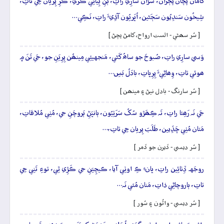
کامان پَچان پَڄُراَن، سَڙان سارِي راتِ، ٻَنِ ٻِيائِي ڪَري، ڪَرِ پِريان جِي تاتِ،
شِيخُون سَندِيُون سَڄَڻين، اُڀَريُون آڌِيءَ راتِ، نَڪِي…
[ سُر سھڻي - الست ارواح، کامڻ پچڻ ]
وَسي سارِي راتِ، صُبوحَ جو ساھُ کَڻي، مَنجهيئِي مِينھُن پِرِيَنِ جو، جَي تَنَ ۾
ھوئي تاتِ، وِھاڻِيءَ پِرِڀاتِ، بادَلُ بَسِ…
[ سُر سارنگ - بادل نيڻ ۽ مينھن ]
جَي نَہ رَھِئا راتِ، تَہ ڪِھَڙو سُکُ سَرَتِيُون، ٻانڀَڻِ ٻَروچَنِ جي، مُٺِي مُلاقاتِ،
مَتان مُٺِي ڇَڏِيين، طَلَبَ پِريان جِي تاتِ،…
[ سُر ديسي - ڏيرن جو ڏمر ]
روجَهہ ڏِٺائِين راتِ، ڀانءِ ڪِ اوٺِي آيا، ڪيچِيَنِ جي ڪَڙِي ٿِي، توءِ تَنِي جِي
تاتِ، ٻاروچاڻِي ذاتِ، مَنان مُئي نَہ…
[ سُر ديسي - واٽُون ۽ سُور ]