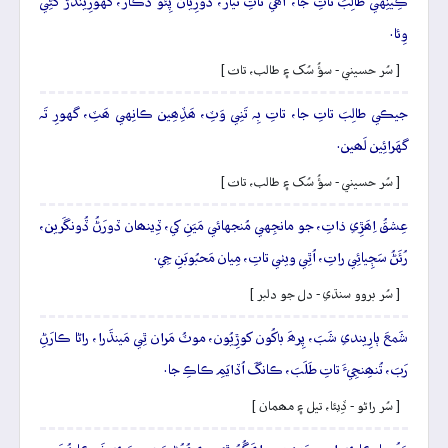
ڪِينِهي طالِبَ تاتِ جا، آھي تاتِ تَيارُ، ڏورِيان پِئو ڏُڪارُ، گهورِيندَڙَ کَڻِي
وِئا.
[ سُر حسيني - سؤُ سُک ۽ طالب، تات ]
جيڪي طالِبَ تاتِ جا، تاتِ بِہ تَنِي وَٽِ، ھَڏِھِين ڪانِهي ھَٽِ، گهورِ تَہ
گهَرائِين لَھين.
[ سُر حسيني - سؤُ سُک ۽ طالب، تات ]
عِشقُ اِھَڙِي ذاتِ، جو مانجِهي مُنجهائي مَيَنِ کي، ڏِينھان ڏورَڻُ ڏُونگَرين،
رُئَڻُ سَڄِيائِي راتِ، اُٿِي ويٺي تاتِ، مِيان مَحبُوبَنِ جِي.
[ سُر بروو سنڌي - دل جو دلبر ]
شَمعَ ٻارِيندي شَبَ، پِرھَ باکُون کوڙِيُون، موٽُ مَران ٿِي مَينڌَرا، راڻا ڪارَڻِ
رَبَ، تُنھِنجِيءَ تاتِ طَلَبَ، ڪانگَ اُڏايَمِ ڪاڪِ جا.
[ سُر راڻو - ڏِيئا، تيل ۽ مھمان ]