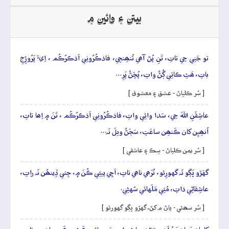
بيتن ۽ وائين ۾
تو جَنِي جِي تاتِ، تَنِ پُڻ آھي تُنھِنجِي، فاذڪُرُونِي اَذڪرُڪُم ، اِيءَ پَرُوڙِجِ
باتِ، ھَٿِ ڪاتِي ڳُڻُ واتِ، پُڇَڻُ پَرِ…
[ سُر ڪلياڻ - عشق ۽ معشوق ]
عاشِقَنِ اللهَ جِي، سَدا وائِي واتِ، فاذڪُرُونِي اَذڪرُڪُم ، تَنَ ۾ اِھا تاتِ،
اُنھِيِن کان ڪَنھِن ساعَتِ، سَڄَڻُ ويلَ نَہ…
[ سُر يمن ڪلياڻ - سِڪ ۽ عاشقي ]
گهَڙو ڀَڳو تَہ گهورِئو، تُرَھي ناھي تاتِ، اَچِي پيئِي ڪُنَ ۾، جِتي ڏِينھُن نَہ راتِ،
عاشِقاڻِي ذاتِ، مُئِي مَلَهائي سُهڻِي.
[ سُر سھڻي - پاڻ م کڻ، گهڙو ڀڳو گهورئو ]