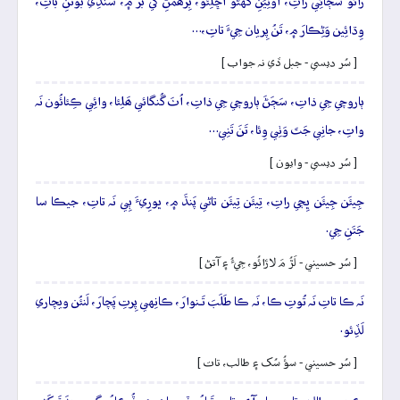
رائو سَڄائِي راتِ، اوٺِيَنِ گهَڻو اُڇَلِئو، بِرَھمَڻِ کي بَرَ ۾، سَندِي بوتَنِ باتِ،
وِڌائِين وَڻِڪارَ ۾، تَنُ پِريان جِيءَ تاتِ،…
[ سُر ديسي - جبل ڏي نہ جواب ]
ٻاروچي جِي ذاتِ، سَڄَڻَ ٻاروچي جِي ذاتِ، اُٺَ گُنگائي ھَلِئا، وائِي ڪِئائُون نَہ
واتِ، جانِي جَتَ وَٺِي وِئا، تَنَ تَنِي…
[ سُر ديسي - وايون ]
جِيئَن جِيئَن ڀِڄي راتِ، تِيئَن تِيئَن تاڻي پَنڌَ ۾، ڀورِيءَ ٻِي نَہ تاتِ، جيڪا سا
جَتَنِ جِي.
[ سُر حسيني - لَڙُ مَ لاڙائُو، جِيءُ ۽ آتڻ ]
نَہ ڪا تاتِ نَہ تُوتِ ڪا، نَہ ڪا طَلَبَ تَـنوارَ، ڪانِهي پِرتِ پَچارَ، لَنئُن ويچاري
لَڏِئو.
[ سُر حسيني - سؤُ سُک ۽ طالب، تات ]