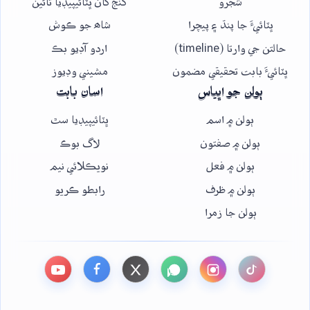
شجرو
گنج کان ڀٽائيپيڊيا تائين
ڀٽائيءَ جا پنڌ ۽ پيچرا
شاھ جو ڪوش
حالتن جي وارتا (timeline)
اردو آڊيو بڪ
ڀٽائيءَ بابت تحقيقي مضمون
مشيني وڊيوز
ٻولن جو اڀياس
اسان بابت
ٻولن ۾ اسم
ڀٽائيپيڊيا سٿ
ٻولن ۾ صفتون
لاگ بوڪ
ٻولن ۾ فعل
نويڪلائي نيم
ٻولن ۾ ظرف
رابطو ڪريو
ٻولن جا زمرا