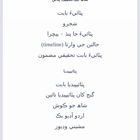
ڀٽائيءَ بابت
شجرو
ڀٽائيءَ جا پنڌ ۽ پيچرا
حالتن جي وارتا (timeline)
ڀٽائيءَ بابت تحقيقي مضمون
ڀٽائيپيڊيا
ڀٽائيپيڊيا بابت
گنج کان ڀٽائيپيڊيا تائين
شاھ جو ڪوش
اردو آڊيو بڪ
مشيني وڊيوز