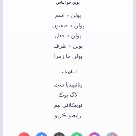
ٻولن جو اڀياس
ٻولن ۾ اسم
ٻولن ۾ صفتون
ٻولن ۾ فعل
ٻولن ۾ ظرف
ٻولن جا زمرا
اسان بابت
ڀٽائيپيڊيا سٿ
لاگ بوڪ
نويڪلائي نيم
رابطو ڪريو