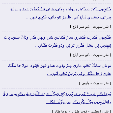
ڪَنجِهي ڪِيرَتِ ڪِينِرو، واڄو وِلاتِي، ھَنئِي تَندُ حُضُورَ ۾، تَنھِن پانَوَ
پيراتِي، ڏِسَندي ڏِياچَ کي، ظاھِرُ ٿِئو ذاتِي، ڪَڍِي تَنھِن…
[ سُر سورٺ - ڏنو سر ڏياچ ]
ڪَنجِهي ڪِيرَتِ ڪِينِرو، سازُ ڪِئائِين سَرِ، ويھِي ڪِي وَڏاڻَ سين، پاٺَ
پَنھِنجِي پَرِ، ٻِيجَلَ ڪَري ٻَرِ ٻَرِ، وِڌو ڪَرٽُ ڪَپارَ…
[ سُر سورٺ - ڏنو سر ڏياچ ]
تو تان سانگُ نَڪو، ماري مِيرُ وِڌوءِ، ھيڏو قَھَرُ ڪِئوءِ، مَولا جا مَڱڻا،
ھادِيءَ جا مَڱڻا، توکي تَرسُ نَڪو، آيُون…
[ سُر سورٺ - وايون ]
پُوڄا ڪارِ مَ پاڻَ کي، جوڳِي رَکِجِ جوڳُ، خادِمَ خَلَقَ جِيئَن ڪَرِيين، اِيءُ
راوَلَ وِڌو روڳُ، ڀَڳَنِ ڪونِهي ڀوڳُ، نانگا…
[ سُر رامڪلي - قوت ڪڙايا ۽ پوڄا ڪار ]