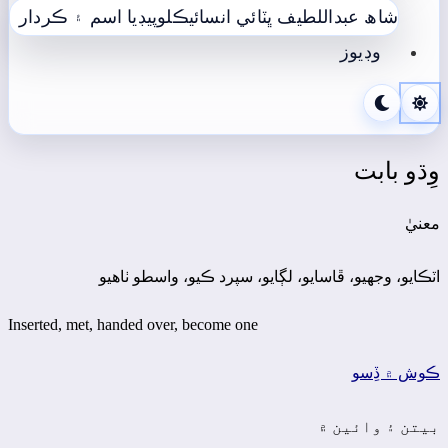
شاھ عبداللطيف ڀٽائي انسائيڪلوپيڊيا
اسم ۽ ڪردار
وڊيوز
وِڌو بابت
معنيٰ
اٽڪايو، وجهيو، ڦاسايو، لڳايو، سپرد ڪيو، واسطو ٺاھيو
Inserted, met, handed over, become one
ڪوش ۾ ڏِسو
بيتن ۽ وائين ۾