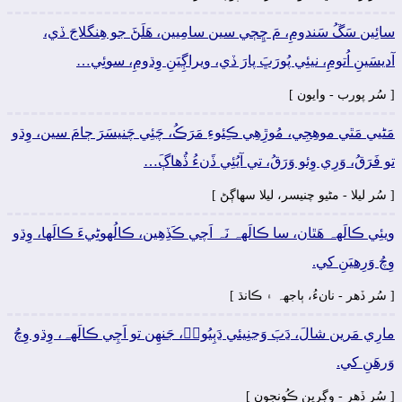
سائِين سَڱُ سَندومِ، مَ ڇِڄي سين سامِيين، ھَلَڻَ جو ھِنگلاجَ ڏي،
آديسَينِ اُتومِ، نيئِي پُورَڀَ پارَ ڏي، ويراڳِيَنِ وِڌومِ، سوئِي…
[ سُر پورب - وايون ]
مَڻيي مَٿي موھِجِي، مُوڙِھِي ڪِئوءِ مَرَڪُ، چَئِي چَنيسَرَ ڄامَ سين، وِڌو
تو فَرَقُ، وَرِي وِئو وَرَقُ، تي آيُئِي ڏَنءُ ڏُھاڳَ…
[ سُر ليلا - مڻيو چنيسر، ليلا سھاڳڻ ]
ويئِي ڪالَهہ ھَٿان، سا ڪالَهہ نَہ اَچي ڪَڏِھِين، ڪالُهوڻِيءَ ڪالَها، وِڌو
وِچُ وَرِھيَنِ کي.
[ سُر ڏھر - نانءُ، ٻاجهہ ۽ ڪانڌ ]
مارِي مَرين شالَ، ڍَٻَ وَڃنِيئي ڍَٻِيُونۡ، جَنھِن تو اَچِي ڪالَهہ، وِڌو وِچُ
وَرھَنِ کي.
[ سُر ڏھر - وڳرين ڪُونجون ]