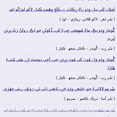
ڀُڄِئان ڀُلِي پيرُ، وِڌو راءَ رِڪابَ ۾، ڪَڇِ وِھَندو ڪيرُ، لاکو لوڙائُو ٿِئو.
[ سُر ڏھر - لاکو ڦلاڻي، ريٻاڙي ۽ اوڏ ]
گُوندَرَ وِڌو پيچُ، ماءَ مُنھِنجِي جِيءَ کي، ڏُکويُنِ جو ڏيجُ، روئَڻُ رَتُ پِرِيَنِ
لَيءِ.
[ سُر رِپ - گُوندر ۽ ڪڪر منجهہ ڪپار ]
گُوندَرَ وِڌو وَرُ، مُون کي مُون پِرِيَنِ جي، اَچِي دوسِتَ ڌَرِ، مَٿي مُٺِيءَ
ھَٿَڙا.
[ سُر رِپ - گُوندر ۽ ڪڪر منجهہ ڪپار ]
سُرمو لالائِيءَ جو، جَڏھِن وِڌو جَنِ، تَڏِھِين ڏِٺِي تَنِ، رَونَقَ، ريٽي جِھَڙِي.
[ سُر آسا - ترڪ، ڪلمو ۽ سرمو ]
سُرمو سُفيدِيءَ جو، جَڏھِن وِڌو جَنِ، تَڏِھِين ڏِٺِي تَنِ، اَڇائِي