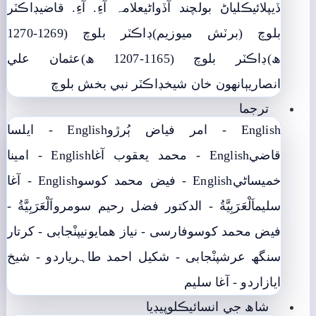
ڏيپلائي
ڪلياڻ بولچند آڏواڻي
علامہ آءِ. آءِ. قاضي
ڊاڪٽر
بلوچ (برٽش ميوزيم)
ڊاڪٽر بلوچ (1269-1270
ھ)
ڊاڪٽر بلوچ (1165-1207 ھ)
عثمان علي
انصاري
ٻانهون خان شيخ
ڊاڪٽر نبي بخش بلوچ
ترجما
English - امر فياض ٻُرڙو
English - ايلسا
قاضي
English - محمد يعقوب آغا
English - امينا
خميساڻي
English - فيض محمد کوسو
English - آغا
سليم
اَلْعَرَبِيَّةُ - الدکتور فضل رحیم سومرو
اَلْعَرَبِيَّةُ -
فيض محمد کوسو
فارسی - نياز ھمايوني
پنْجابی - کرتار
سنگھ عرش
پنْجابی - شکیل احمد طاہری
اردو - شيخ
اياز
اردو - آغا سليم
شاھ جي انسائيڪلوپيڊيا