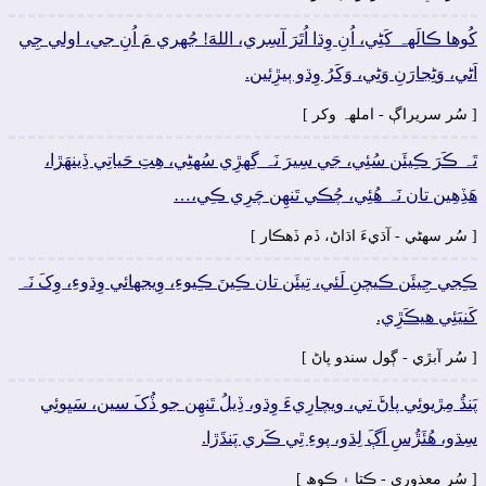
کُوھا ڪالَهہ کَڻِي، اُنِ وِڌا اُتَرَ آسِري، اللهَ! جُهري مَ اُنِ جي، اولي جِي
اَڻي، وَڻِجارَنِ وَڻِي، وَکَرُ وِڌو ٻيڙِئين.
[ سُر سريراڳ - املهہ وکر ]
تَہ ڪَرَ ڪِيئَن سُئِي، جَي سِيرَ نَہ گِهڙِي سُهڻِي، ھِتِ حَياتِي ڏِينھَڙا،
ھَڏِھِين تان نَہ ھُئِي، چُڪي تَنھِن چَرِي ڪِي،…
[ سُر سھڻي - آڌيءَ اڌاڻ، ڏم ڏھڪار ]
ڪِجي جِيئَن ڪيچنِ لَئي، تِيئَن تان ڪِينَ ڪِيوءِ، وِيجهائي وِڌوءِ، وِکَ نَہ
کَنيَئِي ھيڪَڙِي.
[ سُر آبڙي - ڳول سندو پاڻ ]
پَنڌُ مِڙيوئِي پاڻَ تي، ويچارِيءَ وِڌو، ڏِيلُ تَنھِن جو ڏُکَ سين، سَڀوئِي
سِڌو، ھُئَڙُسِ اَڳَ لِڌو، پوءِ ٿِي ڪَري پَنڌَڙا.
[ سُر معذوري - ڪتا ۽ ڪوھ ]