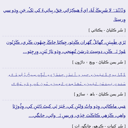
وَحۡدَہٗ لا شَرِيڪَ لَهٗ، اِيءُ ھيڪِڙائِي حَقُ، ٻِيائِيءَ کي ٻَکُ، جَنِ وِڌو سي
وِرسِئا.
[ سُر ڪلياڻ - يڪتائي ]
تَڙي طَبِيبَنِ، گهايَلُ گهَران ڪَڍِئو، چِڪِئا چاڪَ چِيھُون ڪَري، ڪَڙِيُون
مُورُ نَہ ڪَن، دوسِتَ دَرسَنَ تُنھِنجي، وِڌو ٺارُ ٺَپَنِ، وِرِچِئو…
[ سُر يمن ڪلياڻ - ويڄ ۽ دارُون ]
ڌَڳايومِ ڌَنئِين، ڄيرو اَندَرِ جِندَڙي، لَڳِي سِيخَ وُجُودَ ۾،
سَندي نِينھَن نَئِين، مُشاھِدي تَھِين، مُون کي وِڌو مَچَ ۾.
[ سُر يمن ڪلياڻ - باھ ۽ ساڙو ]
مَيي ماڪائِي، وِڌو واتُ وَلِيُنِ کي، خَبَرَ ٿِي کيٽَ ڌَڻِيَنِ کي، وِڏُوڙِئا
واھِي، ڪَرَھي ڪاڪَتَ ڇَڏِي، وَريسِ نَہ وائِي، چانگي…
[ سُر کنڀات - ڪرھو، چانگو، اٺ ]