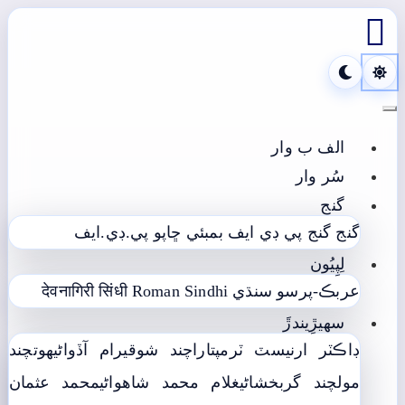

Toggle navigation
الف ب وار
سُر وار
گنج
گنج
گنج پي ڊي ايف
بمبئي ڇاپو پي.ڊي.ايف
لِپِيُون
عربڪ-پرسو سنڌي
Roman Sindhi
देवनागिरी सिंधी
سھيڙِيندڙَ
ڊاڪٽر ارنيسٽ ٽرمپ
تاراچند شوقيرام آڏواڻي
ھوتچند
مولچند گربخشاڻي
غلام محمد شاھواڻي
محمد عثمان