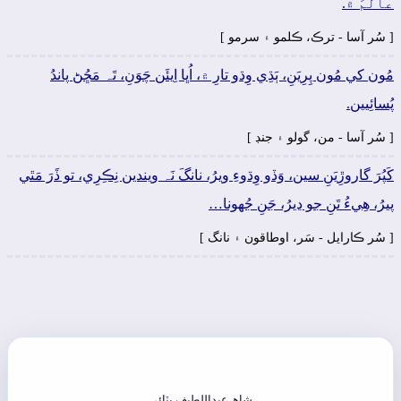
عالَمَ ۾.
[ سُر آسا - ترڪ، ڪلمو ۽ سرمو ]
مُون کي مُون پِرِيَنِ، ٻَڌِي وِڌو تارِ ۾، اُڀا اِيئَن چَوَنِ، تَہ مَڇُڻ پاندُ
پُسائِيين.
[ سُر آسا - من، گولو ۽ جنڊ ]
کَپُرَ گاروڙِيَنِ سين، وَڏو وِڌوءِ ويرُ، نانگَ نَہ ويندين نِڪِرِي، تو ڏَرَ مَٿي
پيرُ، ھِيءُ تَنِ جو ڍيرُ، جَنِ جُهونا…
[ سُر ڪارايل - سَر، اوطاقون ۽ نانگ ]
شاھ عبداللطيف ڀٽائي