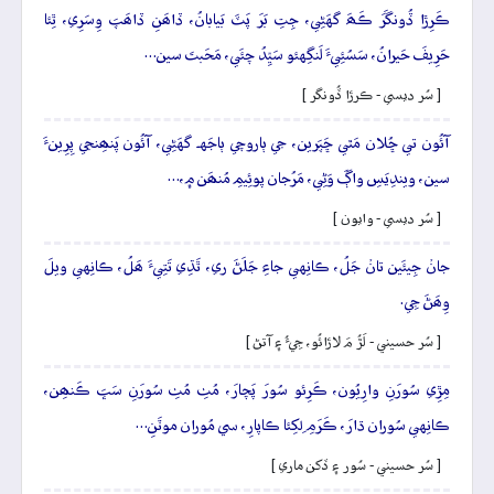
ڪَرِڙا ڏُونگَرَ ڪَھَ گهَڻِي، جِتِ بَرَ پَٽَ بَيابانُ، ڏاھَنِ ڏاھَپَ وِسَرِي، ٿِئا
حَرِيفَ حَيرانُ، سَسُئِيءَ لَنگِهئو سَيِّدُ چئَي، مَحَبتَ سين…
[ سُر ديسي - ڪرڙا ڏُونگر ]
آئُون تي ڇُلان مَٿي ڇَپَرين، جي ٻاروچي ٻاجَهہ گهَڻِي، آئُون پَنھِنجي پِرِينءَ
سين، ويندِيَسِ واڳَ وَڻِي، مَرُجان پوئِيمِ مُنھَن ۾،…
[ سُر ديسي - وايون ]
جانۡ جِيئَين تانۡ جَلُ، ڪانِهي جاءِ جَلَڻَ ري، ٿَڌِي تَتِيءَ ھَلُ، ڪانِهي ويلَ
وِھَڻَ جِي.
[ سُر حسيني - لَڙُ مَ لاڙائُو، جِيءُ ۽ آتڻ ]
مِڙِي سُورَنِ وارِيُون، ڪَرِئو سُورَ پَچارَ، مُٺِ مُٺِ سُورَنِ سَڀَ ڪَنھِن،
ڪانِهي سُوران ڌارَ، ڪَرَمِ لِکِئا ڪاپارِ، سي مُوران موٽَنِ…
[ سُر حسيني - سُور ۽ ڏکن ماري ]