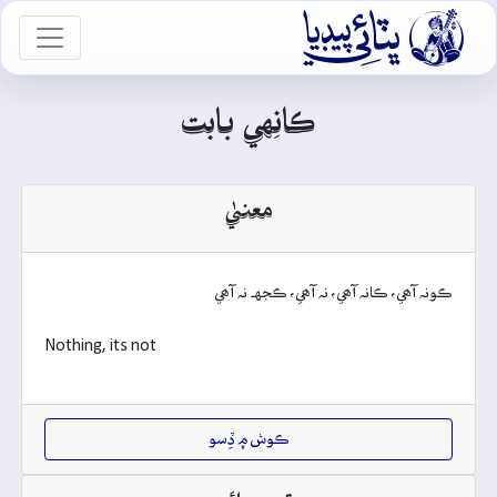

vigation
ڪانِهي بابت
معنيٰ
ڪونہ آھي، ڪانہ آھي، نہ آھي، ڪجهہ نہ آھي
Nothing, its not
ڪوش ۾ ڏِسو