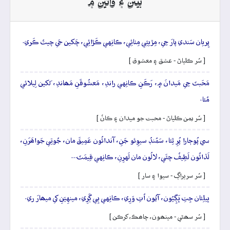
بيتن ۽ وائين ۾
پِريان سَندي پارَ جِي، مِڙيئِي مِٺائِي، ڪانِهي ڪَڙائِي، چَکين جَي چيتُ ڪَري.
[ سُر ڪلياڻ - عشق ۽ معشوق ]
مَحَبتَ جِي مَيدانَ ۾، رَڪَنِ ڪانِهي راندِ، مَعشُوقَنِ مَھاندِ، لَکين لِيلائي
مُئا.
[ سُر يمن ڪلياڻ - محبت جو ميدان ۽ ڪانُ ]
سي پُوڄارا پُرِ ٿِئا، سَمُنڊُ سيوِئو جَنِ، آندائُون عَمِيقَ مان، جُوتِي جَواھَرَنِ،
لَڌائُون لَطِيفُ چئَي، لالُون مان لَهرِنِ، ڪانِهي قِيمَتَ…
[ سُر سريراڳ - سيوا ۽ سار ]
ڀيلِئان جِتِ ڀَڳِيُون، آيُون اُتِ وَرِي، ڪانِهي ٻِي ڳَرِي، مينهِيَنِ کي ميھارَ ري.
[ سُر سھڻي - مينھون، چاھڪ، کرڪن ]