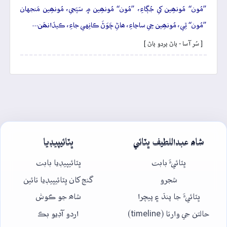
”مُون“ مُونھِين کي جُڳاءِ، ”مُون“ مُونھِين ۾ سَپَجي، مُونھِين مَنجهان
”مُون“ ٿِي، مُونھِين جِي ساڃاءِ، ھاڻِ چَوَڻَ ڪانِهي جاءِ، ڪيڏانھَن…
[ سُر آسا - پاڻ پردو پاڻ ]
شاھ عبداللطيف ڀٽائي
ڀٽائيپيڊيا
ڀٽائيءَ بابت
ڀٽائيپيڊيا بابت
شجرو
گنج کان ڀٽائيپيڊيا تائين
ڀٽائيءَ جا پنڌ ۽ پيچرا
شاھ جو ڪوش
حالتن جي وارتا (timeline)
اردو آڊيو بڪ