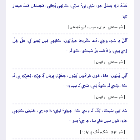
عَدَدُ ناھِ عِشقَ جو، سُڻِي ٿِيءُ ساڻِي، ڪانِهي پُڄاڻِي، مَھِندان مُنڌَ ميھارَ
جِي.
[ سُر سھڻي - تران، سڀت، ڏٺي ڏينھن ]
آتَڻَ ۾ سَڀَ ويھِي، دُعا ڪَريجا جيڏِيُون، ڪانِهي بَسِ بَھِيرَ کي، ھَلُ چَلُ
وَڃي پيئِي، راھَ مُسافِرُ سَڀَڪو، ڪو نَہ…
[ سُر سھڻي - وايون ]
آيَلِ پُنِيُون، ماءَ، مُون مُرادُون پُنِيُون، جِھَڙِي پِريان ڳالِهڙِي، تِھَڙِي ٻِي نَہ
ڪا، ڪِجي تَہ ڪوڏُ ٿِئي، سُڄي تَہ سِيباءِ،…
[ سُر سھڻي - وايون ]
سَڌائِتِي سَڀَڪا، بُکَ نَہ باسي ڪا، جيھِيءَ تيھِيءَ ذاتِ جِي، جُنبَشِ ڪانِهي
جاءِ، مُون سين ھَلي سا، جا جِيءُ مِٺو…
[ سُر آبڙي - سُک، ڏُک ۽ ارادا ]