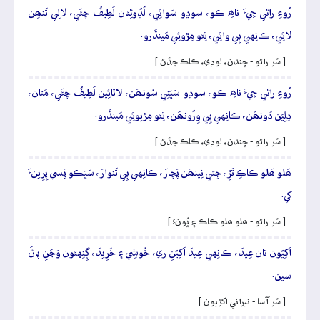
رُوءِ راڻي جِيءَ ناھِ ڪو، سوڍو سَوائِي، لُڊُوڻِئان لَطِيفُ چئَي، لالِي تَنھِن
لائِي، ڪانِهي ٻِي وائِي، ٿِئو مِڙوئِي مَينڌَرو.
[ سُر راڻو - چندن، لوڊي، ڪاڪ ڇڏڻ ]
رُوءِ راڻي جِيءَ ناھِ ڪو، سوڍو سَڀَنِي سُونھَن، لاٿائِين لَطِيفُ چئَي، مَٿان،
دِلِيَن دُونھَن، ڪانِهي ٻِي وِرُونھَن، ٿِئو مِڙيوئِي مَينڌَرو.
[ سُر راڻو - چندن، لوڊي، ڪاڪ ڇڏڻ ]
ھَلو ھَلو ڪاڪِ تَڙِ، جِتي نِينھَن پَچارَ، ڪانِهي ٻِي تَنوارَ، سَڀَڪو پَسي پِرِينءَ
کي.
[ سُر راڻو - ھلو ھلو ڪاڪ ۽ ڀُونءِ ]
اَکِيُون تان عِيدَ، ڪانِهي عِيدَ اَکِيُنِ ري، خُوشِي ۽ خَرِيدَ، ڳِنِهئون وَڃَنِ پاڻَ
سين.
[ سُر آسا - نيراني اکڙيون ]