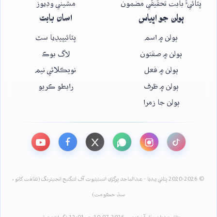
ڀٽائيءَ بابت تحقيقي مضمون
مشيني وڊيوز
ٻولن جو اڀياس
اسان بابت
ٻولن ۾ اسم
ڀٽائيپيڊيا سٿ
ٻولن ۾ صفتون
لاگ بوڪ
ٻولن ۾ فعل
نويڪلائي نيم
ٻولن ۾ ظرف
رابطو ڪريو
ٻولن جا زمرا
© 2020-2026 ڀٽائي پيڊيا - عبدالماجد ڀرڳڙي انسٽيٽيوٽ آف لئنگئيج انجنيئرنگ (ثقافت کاتو،
سنڌ حڪومت)