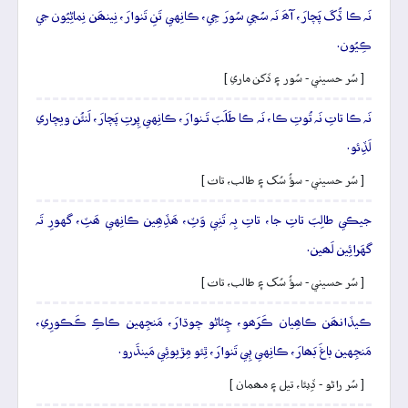
نَہ ڪا ڏُکَ پَچارَ، آھَ نَہ سُڄي سُورَ جِي، ڪانِهي تَنِ تَنوارَ، نِينھَن نِماڻِيُون جي
ڪِيُون.
[ سُر حسيني - سُور ۽ ڏکن ماري ]
نَہ ڪا تاتِ نَہ تُوتِ ڪا، نَہ ڪا طَلَبَ تَـنوارَ، ڪانِهي پِرتِ پَچارَ، لَنئُن ويچاري
لَڏِئو.
[ سُر حسيني - سؤُ سُک ۽ طالب، تات ]
جيڪي طالِبَ تاتِ جا، تاتِ بِہ تَنِي وَٽِ، ھَڏِھِين ڪانِهي ھَٽِ، گهورِ تَہ
گهَرائِين لَھين.
[ سُر حسيني - سؤُ سُک ۽ طالب، تات ]
ڪيڏانھَن ڪاھِيان ڪَرَھو، چِٽاڻو چوڌارَ، مَنجِهين ڪاڪِ ڪَڪورِي،
مَنجِهين باغَ بَھارَ، ڪانِهي ٻِي تَنوارَ، ٿِئو مِڙيوئِي مَينڌَرو.
[ سُر راڻو - ڏِيئا، تيل ۽ مھمان ]