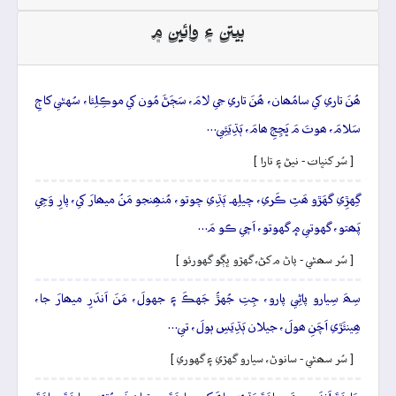
بيتن ۽ وائين ۾
ھُنَ تاري کي سامُھان، ھُنَ تاري جي لامَ، سَڄَڻَ مُون کي موڪِلِئا، سُهڻي کاڄِ
سَلامَ، ھوتَ مَ ڀَڃِجِ ھامَ، ٻَڌِيَئِي…
[ سُر کنڀات - نيڻ ۽ تارا ]
گِهڙِي گهَڙو ھَٿِ ڪَري، چيلِهہ ٻَڌِي چوتو، مُنھِنجو مَنُ ميھارَ کي، پارِ وَڃِي
پَھتو، گهوتي ۾ گهوتو، اَچي ڪو مَ…
[ سُر سھڻي - پاڻ م کڻ، گهڙو ڀڳو گهورئو ]
سِھَ سِيارو پاڻِي پارو، جِتِ جُهڙُ جَهڪَ ۽ جهولَ، مَنَ اَندَرِ ميھارَ جا،
ھِينئَڙي اَچَنِ ھولَ، جيلان ٻَڌِيَسِ ٻولَ، تي…
[ سُر سھڻي - سانوڻ، سيارو گهڙي ۽ گهوري ]