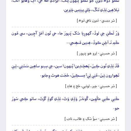
نَڪو ڏوھُ ڏيرَنِ جو نَڪو پُنهون پَنگُ، ايرادي اللهَ جي، اَڳُ وَھايو اَنگُ،
تيلاھِين ٻَڌِي تَنگُ، ڇُلي پيٺِيَسِ ڇَپَرين.
[ سُر ديسي - ڏيرن ناھي ڏوھ ]
وَرُ لَڪَنِ جِي لوڏَ، گهورِيا سُکَ ڀَنڀورَ جا، جي تُون اَمَڙِ آڇِيين، سي مُون
ڪَمِ نَہ اَچَنِ ڪوڏَ، ھِنيَين مُنھِنجي…
[ سُر حسيني - بُرو ھو ڀنڀور ]
قَدُ ٻَڌِي تُون ڪِينَ، پَھچَندِينءَ پُنهونءَ سين، جٖي سِينو ساھِين سَسُئِي، ٿِينِ
تَھِوارون تِينَ، مُٺِي ٿِيءُ مِسڪِينَ، حُجَتَ ھوتُ وِڃايو.
[ سُر حسيني - ڇپر، لوٺيي، حُج ۽ ھاءِ ]
ڪَنِي ڪَنِي ماڻُهِين، گُوندَرُ وَڏِي وَٿُ، ٻَڌِي گوڏِ گَرَٿُ، ساٽو ڪِجي سُورَ
جو.
[ سُر حسيني - سؤُ سُک ۽ طالب، تات ]