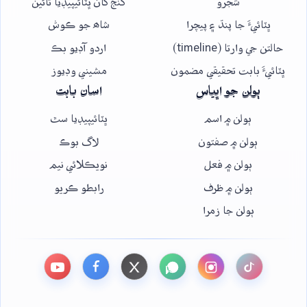
شجرو
گنج کان ڀٽائيپيڊيا تائين
ڀٽائيءَ جا پنڌ ۽ پيچرا
شاھ جو ڪوش
حالتن جي وارتا (timeline)
اردو آڊيو بڪ
ڀٽائيءَ بابت تحقيقي مضمون
مشيني وڊيوز
ٻولن جو اڀياس
اسان بابت
ٻولن ۾ اسم
ڀٽائيپيڊيا سٿ
ٻولن ۾ صفتون
لاگ بوڪ
ٻولن ۾ فعل
نويڪلائي نيم
ٻولن ۾ ظرف
رابطو ڪريو
ٻولن جا زمرا