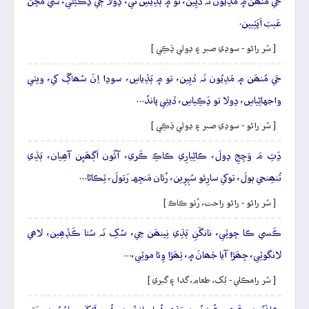
جَي مُنھَن ۾ مَدِيُون نَہ ڏيِين، تو ۾ ٻَڌِيَسِ تي، ڍولا جٖي ڍَڪيَئي، سي مَڇُڻ
عَيبَ اَپَٽِيين.
[ سُر راڻو - سوڍي صبر ۽ ڍولي ڍَڪِي ]
جَي مُنھَن ۾ مَدِيُون نَہ ڏيِين، تو ۾ ٻَڌِياسِ، سوڍا اِنَ سُھاڳَ کي، ويٺي
واجهاڻِياسِ، ڍولا تو ڍَڪِياسِ، ڏيئِي پاندُ…
[ سُر راڻو - سوڍي صبر ۽ ڍولي ڍَڪِي ]
ڍَٽِ مَ وَڃِجِ ڍولَ، ڪاڻِيارِي ڪاڪِ ڪَري، آئُون اَڳھَيِن آھِيان، ٻَڌِي
تُنھِنجي ٻولَ، توکي سارِئو سُپِرِين، رُئان مَنجِهہ رَتولَ، ٽِڪاڻا…
[ سُر راڻو - راڻو راحت، رُٺو ڪاڪ ]
ڪَسي ڪا ڇوٽِي، نانگَنِ ٻَڌِي نِينھَن جِي، سُکِ نَہ سُتا ڪَڏِھِين، لاھي
لانگوٽِي، جِھَڙا آيا جَھانَ ۾، تِھَڙا وِئا موٽِي،…
[ سُر رامڪلي - بُک، طعام، گدا ۽ گبري ]