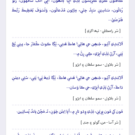
ڪافَئُون ڪَري ڪُرِنِشُون ٻَڌِي اُڀِيا ٻانھُون، اُڀِي اَلَکَ سامُهُون، رَتو
رُنائُون، سَناسِيَنِ سَيِّدُ چئَي، مِلِيُون مُدَعائُون، وَلَسَوۡفَ يُعۡطِيڪَ رَبُّڪَ
فَتَرۡضَىٰ…
[ سُر رامڪلي - ٽيھ اکري ]
اَلابَندِي آئِيو، جَنھِن جي ھاٿِيءَ ھاڪَ ھَنئِي، ڀَڳا ڪوٽَ ڪُفارَ جا، پيئِي ڀُڄُ
ڀَئِي، آرَڻِ ٻَڌِي اَبِڙي، ڪِي رِڻَ ۾…
[ سُر بلاول - سمو سلطان ۽ ابڙو ]
اَلابَندِي آئِيو، جَنھِن جي ھاٿِيءَ ھَنئي ھاڪَ، ڀَڳا ڏيھَ ڀَيءِ پَئِي، سُڻِي ديمَنِ
ڌاڪَ، آرَڻِ ٻَڌِي اَبِڙي، جي ڪا وَسان…
[ سُر بلاول - سمو سلطان ۽ ابڙو ]
مُون کي مُون پِرِيَنِ، ٻَڌِي وِڌو تارِ ۾، اُڀا اِيئَن چَوَنِ، تَہ مَڇُڻ پاندُ پُسائِيين.
[ سُر آسا - من، گولو ۽ جنڊ ]