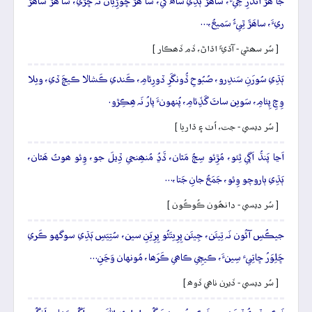
جَا ھَڙَ اَندَرِ جِيءَ، ساھَڙَ ٻَڌِي ساھَ کي، سا ھَڙَ ڇوڙِيان نَہ ڇُڙي، سا ھَڙَ ساھَڙَ
ريءَ، ساھَڙَ ٿِيءُ سَميعُ،…
[ سُر سھڻي - آڌيءَ اڌاڻ، ڏم ڏھڪار ]
ٻَڌِي سُورَنِ سَندِرو، صُبُوحِ ڏُونگَرِ ڏورِئامِ، ڪَندي ڪَشالا ڪيچَ ڏي، ويلا
وِچِ پِئامِ، سَوين ساٿَ گَڏِئامِ، پُنهونءَ پارُ نَہ ھِڪِڙو.
[ سُر ديسي - جت، اُٺ ۽ ڌاريا ]
اَڃا پَنڌُ اَڳي ٿِئو، مُڙِئو سِڄُ مَٿان، ڏَڍُ مُنھِنجي ڏِيلَ جو، وِئو ھوتُ ھَٿان،
ٻَڌِي ٻاروچو وِئو، جَمَعُ جانِ جَتا،…
[ سُر ديسي - دانھُون ڪُوڪُون ]
جيڪُسِ آئُون نَہ تِيئَن، جِيئَن پِرِيتَڻُو پِرِيَنِ سين، سُتِيَسِ ٻَڌِي سوگهو ڪَري
ڇَلِوَرُ ڇاتِيء سِينءَ، ڪيچِي ڪاھي ڪَرَھا، مُونهان وَڃَنِ…
[ سُر ديسي - ڏيرن ناھي ڏوھ ]