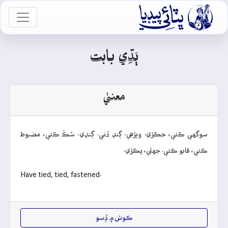

vigation
ٻَڌِي بابت
معنيٰ
سوگهي ڪئي، جڪڙي. ويڙهي. ڳنڍ ڏني. ڳنڍي. سُڪَ ڪئي، مضبوط
ڪئي، قابو ڪئي. جهلي، پڪڙي.
Have tied, tied, fastened.
ڪوش ۾ ڏِسو