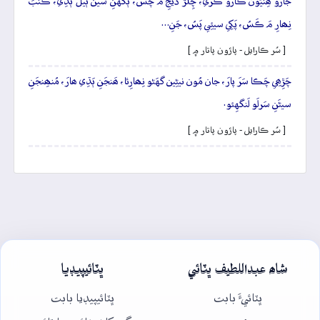
جارو ھِنيُون ڪارو ڪَري، چِلُڙَ ڏيجِ مَ چَسُ، ٻَگهَنِ سين ٻيلَ ٻَڌِي، ڪُنبَ
نِھارِ مَ ڪَسُ، پَکِي سيئِي پَسُ، جَنِ…
[ سُر ڪارايل - پاڙون پاتار ۾ ]
چَڙِھِي چَڪا سَرَ پارَ، جان مُون نيڻِين گهَڻو نِھارِئا، ھَنجَنِ ٻَڌِي ھارَ، مُنھِنجَنِ
سيڻَنِ سَرلَو لَنگهِئو.
[ سُر ڪارايل - پاڙون پاتار ۾ ]
شاھ عبداللطيف ڀٽائي
ڀٽائيپيڊيا
ڀٽائيءَ بابت
ڀٽائيپيڊيا بابت