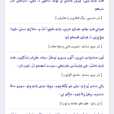
ھَٿَ ٻَڌِي ٻيئِي، پيرين پانڌِيَنِ کي پَوي، سَگهي نَہ ڏيئِي، سُڏِڪَنِ کان
سَنِيھو.
[ سُر حسيني - وڳ قطارون ۽ ڪاروُن ]
ھيرائِي ھَٿِ ڪِئو، ھِينئَڙو حَبِيبَنِ، ٻَڌِي ڪَچِيءَ تَندُ ۾، سَلاڙِئو سيڻَنِ، جُوڌا
پيچَ پِرِيَنِ، تَہ ھِينئَڙو ھَٿِيڪو ٿِئو.
[ سُر بروو سنڌي - صُورت فانِي ۽ مڙه مقام ]
تُون صاحِبَزادو سُپِرِين، آئُون نِسورو نَوڪَرُ، بيحَد ڪَرِيان بَندَگِيُون، ھَٿَ
ٻَڌِي حاضُرُ، ڇَنِ ڇَڏِيندُسِ ڪِينَڪِي، دوسِتَ تُنھِنجو دَرُ، مُون تان…
[ سُر بروو سنڌي - عاشق اکڙِيُون ]
راڻي سَندو رُوحَ ۾، پَسُ جو پَڳَھُ پِئومِ، ٻيڙِيءَ جِيئَن ٻَڌِي وِئو، سوڍو ساھُ
سَندومِ، وِھَڻُ وِھُ ٿِئومِ، جاڳِئو تي…
[ سُر راڻو - ھلو ھلو ڪاڪ ۽ ڀُونءِ ]