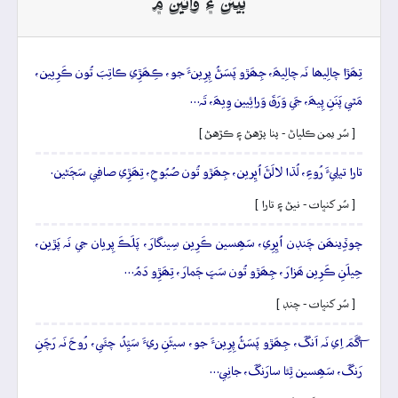
بيتن ۽ وائين ۾
تِھَڙا چالِيھا نَہ چالِيھَ، جِھَڙو پَسَڻُ پِرِينءَ جو، ڪِھَڙِي ڪاتِبَ تُون ڪَرِيين،
مَٿي پَنَنِ پِيھَ، جَي وَرَقَ وَرائِيين وِيھَ، تَہ…
[ سُر يمن ڪلياڻ - پنا پڙهڻ ۽ ڪڙهڻ ]
تارا تيلِيءَ رُوءِ، لُڌا لالَڻَ اُڀِرين، جِھَڙو تُون صُبُوحِ، تِھَڙِي صافِي سَڄَڻين.
[ سُر کنڀات - نيڻ ۽ تارا ]
چوڏِينھَن چَنڊن اُڀِرِي، سَھِسين ڪَرِين سِينگارَ، پَلَڪَ پِريان جي نَہ پَڙين،
حِيلَنِ ڪَرِين ھَزارَ، جِھَڙو تُون سَڀَ ڄَمارَ، تِھَڙِو دَمُ…
[ سُر کنڀات - چنڊ ]
آگَمَ اِي نَہ اَنگَ، جِھَڙو پَسَڻُ پِرِينءَ جو، سيڻَنِ ريءَ سَيِّدُ چئَي، رُوحَ نَہ رَچَنِ
رَنگَ، سَھِسين ٿِئا سارَنگَ، جانِي…