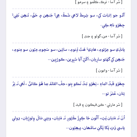
[ سُر آسا - ترڪ، ڪلمو ۽ سرمو ]
آڏو جو اِثباتَ کي، سو شِرڪُ لاھي شَڪُ، ھِيءُ جَنھِن ۾ حَقُ، تَنھِن نَفِيءَ
جِھَڙو ناھِ ڪِي.
[ سُر آسا - من، گولو ۽ جنڊ ]
پانڌِي سو مِڙئومِ، ھادِيءَ ھَٿُ ڏِنومِ، سائِين، سو سَچومِ مِيُون سو مِٺومِ،
جَنھِن کي گهَڻو سارِيان، اَکَڻِ آيا سُپِرِين، ڪوڙيِين…
[ سُر آسا - وايون ]
جِھَڙو قَيدُ الماءِ ، تِھَڙو بَندُ نَڪو ٻِئو، جفَّ القلمُ بما هُوَ ڪائنٌ ، لَھي نَہ تِرُ
تِئان، عُمَرَ تو…
[ سُر مارئي - ڪن فيڪون ۽ قيد ]
اُنَ نَہ مَٽيان پَٽِ، آئُون جَا ڪِرِڙَ ڪَپُورِ نَہ مَٽِيان، ويٺِي شالَ وِلوڙِيان، ڍولي
پاسي ڍَٽِ پَکا پَکَنِ سامُھان، پيھِيُون…