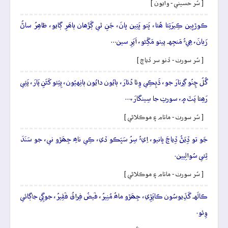
[ سُر حسيني - وايون ]
ڪوڙيِين ڪِيرَتِئا ھُئا، ڀَتو ڀَتِين ڀانَ، جَنِ ٿي ڳَڙَھان ٻاھَرِ ڳايو، ظاھِرُ ساڻُ
زَبانَ، ھِيءُ مَنجِهہ پيٺو مَڱِڻو، اَپَرِ سين…
[ سُر سورٺ - ڏنو سر ڏياچ ]
گُلُ ڇِنُو گِرنارَ جو، ڌَٻِڪِي وِئا دُئارَ، ٻايُون دايُون ٻانِهيُون، پِٽِئو کَڻَنِ پَارَ، پَئِي
رَھِئا پَٽَ ۾، سورٺِ جا سِينگارَ،…
[ سُر سورٺ - ماتام ۽ موڪلاڻي ]
جَو تو ڏِيَڻُ ڏِياچَ ڀانيو، اِيءُ سِرُ سَڀَڪو ڏي، ڪِي ناھِ جِھَڙو ني، جو سَنَدَ
ٿِئي سُوالِيين.
[ سُر سورٺ - ماتام ۽ موڪلاڻي ]
ڪالَهہ گَڏِيوسُون ڪاپَڙِي، جِھَڙو ماھُ مُنِيرُ، فَيضُ فِراقُ فَقِيرُ، جوڳِي جاڳائي
وِئو.