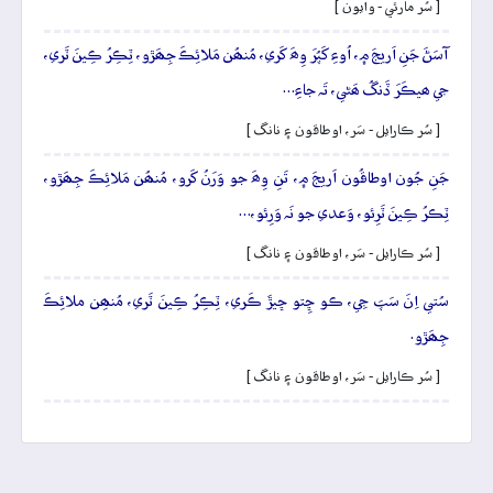
[ سُر مارئي - وايون ]
آسَڻَ جَنِ اَريجَ ۾، اُوءِ کَپُرَ وِھَ کَري، مُنھُن مَلائِڪَ جِھَڙو، ٽِڪِرُ ڪِينَ ٽَري،
جي ھيڪَرَ ڏَنگُ ھَڻي، تَہ جاءِ…
[ سُر ڪارايل - سَر، اوطاقون ۽ نانگ ]
جَنِ جُون اوطاقُون اَريجَ ۾، تَنِ وِھَ جو وَرَنُ کَرو، مُنھُن مَلائِڪَ جِھَڙو،
ٽِڪرُ ڪِينَ ٽَرِئو، وَعدي جو نَہ وَرِئو،…
[ سُر ڪارايل - سَر، اوطاقون ۽ نانگ ]
سُتي اِنَ سَپَ جِي، ڪو ڇِتو ڇيڙَ ڪَري، ٽِڪِرُ ڪِينَ ٽَري، مُنھِن ملائِڪَ
جِھَڙو.
[ سُر ڪارايل - سَر، اوطاقون ۽ نانگ ]