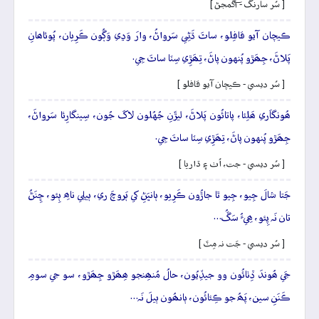
[ سُر سارنگ - آگمجڻ ]
ڪيچان آيو قافِلو، ساٿَ ڌَڻِي سَرواڻُ، وارَ وَڍي وَڳُون ڪَرِيان، پُوئاھانِ
پَلاڻَ، جِھَڙو پُنهون پاڻَ، تِھَڙِي سِٽا ساٿَ جِي.
[ سُر ديسي - ڪيچان آيو قافلو ]
ھُونگاَري ھَلِئا، پاتائُون پَلاڻَ، ليڙَنِ جُهُلون لاکَ جُون، سِينگارِئا سَرواڻَ،
جِھَڙو پُنهون پاڻَ، تِھَڙِي سِٽا ساٿَ جِي.
[ سُر ديسي - جت، اُٺ ۽ ڌاريا ]
جَتا شالَ جِيو، جِيو ٿا جاڙُون ڪَرِيو، ٻانڀَڻِ کي ٻَروچَ ري، ٻيلِي ناھِ ٻِئو، ڇِنَڻُ
تان نَہ پِئو، ھِيءُ سَڱُ…
[ سُر ديسي - جَت نہ مِٽَ ]
جَي ھُوندَ ڏِٺائُون وو جيڏِيُون، حالُ مُنھِنجو ھِھَڙو جِھَڙو، سو جي سومِ
ڪَنَنِ سين، پَھُ جو ڪِئائُون، ٻانھُون ٻيلَ نَہ…