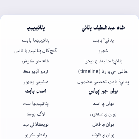
شاھ عبداللطيف ڀٽائي
ڀٽائيپيڊيا
ڀٽائيءَ بابت
ڀٽائيپيڊيا بابت
شجرو
گنج کان ڀٽائيپيڊيا تائين
ڀٽائيءَ جا پنڌ ۽ پيچرا
شاھ جو ڪوش
حالتن جي وارتا (timeline)
اردو آڊيو بڪ
ڀٽائيءَ بابت تحقيقي مضمون
مشيني وڊيوز
ٻولن جو اڀياس
اسان بابت
ٻولن ۾ اسم
ڀٽائيپيڊيا سٿ
ٻولن ۾ صفتون
لاگ بوڪ
ٻولن ۾ فعل
نويڪلائي نيم
ٻولن ۾ ظرف
رابطو ڪريو