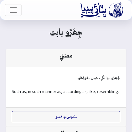

vigation
جِھَڙو بابت
معنيٰ
جَھِڙو، وانگي، جيان، ھُوبَھُو.
Such as, in such manner as, according as, like, resembling.
ڪوش ۾ ڏِسو