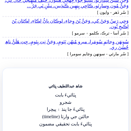
وَڃَنِ سيڻَ سِڌارئو، پَسِئو جُوءِ جِهڄي ھِنيُون، حَيفُ مُنھِنجي حالَ کي،
وَڃَڻُ مُون وِسارِئو، ڪاڇي ٻِنهِين ڪَنڌِيين، نيڻَنِ ٿي جَرُ…
[ سُر ڏھر - وايون ]
وَڃِي رَسُ وَڃَڻَ کي، وَڃَڻُ پُڻ وِڃاءِ، لوڪان پاڻُ لِڪاءِ، لِڪِئان پُڻ
لِڪيجِ تُون.
[ سُر آسا - ترڪ، ڪلمو ۽ سرمو ]
سُونھَن وِڃايَمِ سُومَرا، ميرو مُنھُن ٿِئومِ، وَڃَڻُ تِتِ پِئومِ، جِتِ ھَلَڻُ ناھِ
حُسُنَ ري.
[ سُر مارئي - سونھن وڃايم سومرا ]
شاھ عبداللطيف ڀٽائي
ڀٽائيءَ بابت
شجرو
ڀٽائيءَ جا پنڌ ۽ پيچرا
حالتن جي وارتا (timeline)
ڀٽائيءَ بابت تحقيقي مضمون