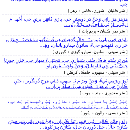
جِي.
[ سُر ڪلياڻ - سُوري، ڪاتي ۽ زھر ]
ھَرَھَرَ ھَرَ رائِي وَڃَڻُ دَرِ دوسِتَنِ جي، پاڙي ڏانھَن پِرِيَنِ جي، اُجُهہ مَ
اَوائِي، اَلَڙِ ٿِي مَ آڇِ تُون، واٽاڙُوئَن…
[ سُر يمن ڪلياڻ - پريم پاٺ ]
ٻانڌِي جَي ٻيلِي ٿِيين، تَہ حالُ ڳَرَھِيان ھِيءُ، سَگهو ساعَتَ نَہ جِندَڙو،
جَرَ ري مُنھِنجو جِيءُ، سانوَڻُ سِيارو ڀانيان، وَھِ…
[ سُر سھڻي - سانوڻ، سيارو گهڙي ۽ گهوري ]
ھُنَ ڀَرِ سُيَمِ ھاڪَ، سُتي سَنڀارَنِ جِي، مَحبَتِيءَ ميھارَ جي، چَڙَنِ چورِئا
چاڪَ، تَنِي جِيءَ اوطاقَ، وَڃَڻُ واجِبُ مُون پِئو.
[ سُر سھڻي - مينھون، چاھڪ، کرڪن ]
ٿورَ ويرَمِي ٿِيءُ، وَڃَڻُ ويرَ مَ نَہ سَھي، ڏيئِي مَرِجِ ڏُونگَرين، جَتَنِ
ڪارَڻِ جِيءُ، ھَڏِ نَہ ھُوندو ھِيءُ، ساھُ پِريان…
[ سُر معذوري - منڌ ۽ موت ]
ڇَپَرُ ڇَمَرُ ڀانيان، ڪانڀُو ۽ ڪارَو، پَٻُ وِجَهندِيَسِ پُٺِ تي،
صُبوحِ سَوارو، وَڃَڻُ مُون وارو، ڪِينَ وِھَندِيَسِ وِچَ ۾.
[ سُر ديسي - واٽُون ۽ سُور ]
واءَ وِڃايُمِ ڪالَهہ، پُٺِي جَنھِن پَنڌُ ڪَرِيان، وَڃَڻُ مُون واٽي پِئو، ھوتَنِ
ڪارَڻِ حالَ، جَبَلَ ڏورِيان جالَ، ڪارَڻِ پيرَ پُنُوھَ…