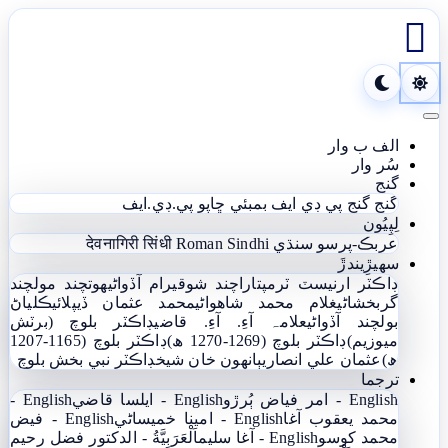

Toggle navigation
الف ب وار
سُر وار
گنج
گنج
گنج پي ڊي ايف
بمبئي ڇاپو پي.ڊي.ايف
لِپِيُون
عربڪ-پرسو سنڌي
Roman Sindhi
देवनागिरी सिंधी
سھيڙِيندڙَ
ڊاڪٽر ارنيسٽ ٽرمپ
تاراچند شوقيرام آڏواڻي
ھوتچند مولچند
گربخشاڻي
غلام محمد شاھواڻي
محمد عثمان ڏيپلائي
ڪلياڻ
بولچند آڏواڻي
علامہ آءِ. آءِ. قاضي
ڊاڪٽر بلوچ (برٽش
ميوزيم)
ڊاڪٽر بلوچ (1269-1270 ھ)
ڊاڪٽر بلوچ (1165-1207
ھ)
عثمان علي انصاري
ٻانهون خان شيخ
ڊاڪٽر نبي بخش بلوچ
ترجما
English - امر فياض ٻُرڙو
English - ايلسا قاضي
English -
محمد يعقوب آغا
English - امينا خميساڻي
English - فيض
محمد کوسو
English - آغا سليم
اَلْعَرَبِيَّةُ - الدکتور فضل رحیم