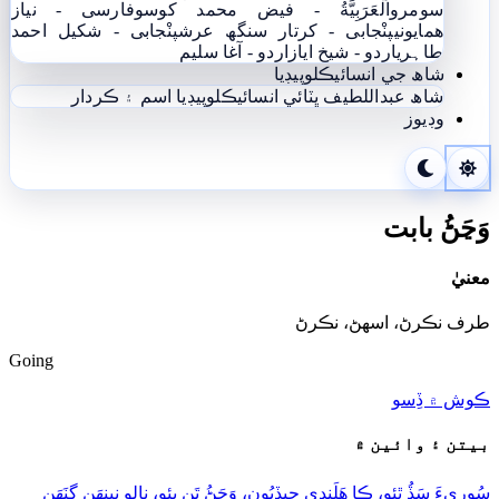
سومرو
اَلْعَرَبِيَّةُ - فيض محمد کوسو
فارسی - نياز
ھمايوني
پنْجابی - کرتار سنگھ عرش
پنْجابی - شکیل احمد
طاہری
اردو - شيخ اياز
اردو - آغا سليم
شاھ جي انسائيڪلوپيڊيا
شاھ عبداللطيف ڀٽائي انسائيڪلوپيڊيا
اسم ۽ ڪردار
وڊيوز
وَڃَڻُ بابت
معنيٰ
طرف نڪرڻ، اسھڻ، نڪرڻ
Going
ڪوش ۾ ڏِسو
بيتن ۽ وائين ۾
سُورِيءَ سَڏُ ٿِئو، ڪا ھَلَندِي جيڏِيُون، وَڃَڻُ تَنِ پِئو، نالو نِينھَن ڳِنَھَن