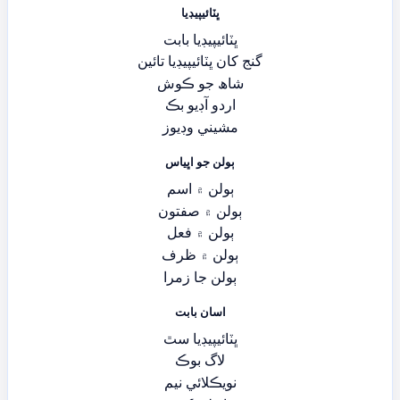
ڀٽائيپيڊيا
ڀٽائيپيڊيا بابت
گنج کان ڀٽائيپيڊيا تائين
شاھ جو ڪوش
اردو آڊيو بڪ
مشيني وڊيوز
ٻولن جو اڀياس
ٻولن ۾ اسم
ٻولن ۾ صفتون
ٻولن ۾ فعل
ٻولن ۾ ظرف
ٻولن جا زمرا
اسان بابت
ڀٽائيپيڊيا سٿ
لاگ بوڪ
نويڪلائي نيم