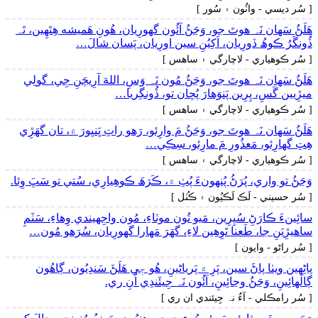
[ سُر ديسي - واٽُون ۽ سُور ]
ھَلَڻُ سَھان نَہ ھوتَ جو، وَڃَڻُ آئُون گهورِيان، ھُونِ ھَميشه ھِتَھِين، تَہ
ڏُونگَرُ ڪوھُ ڏورِيان، اَکِيُنِ سين اورِيان، پَسان شالَ…
[ سُر ڪوھياري - لاچارگي ۽ ساھس ]
ھَلَڻُ سَھان نَہ ھوتَ جو، وَڃَڻُ مُون نَہ وَسِ، اللهَ آرِيچَنِ جِي، گولِي
ميڙِيين گَسِ، پِرِين پَنوَھارَ پُڇان تو، ڏُونگِريا…
[ سُر ڪوھياري - لاچارگي ۽ ساھس ]
ھَلَڻُ سَھان نَہ ھوتَ جو، وَڃَڻُ مَ وارِئو، رَھو راتِ ڀَنڀورَ ۾، تان گهَڙِي
ھِتِ گهارِئو، مَعذُورِ مَ مارِئو، سِڪِي…
[ سُر ڪوھياري - لاچارگي ۽ ساھس ]
وَڃَڻُ تو واري، پُرَڻُ پُنهونءَ پُٺِ ۾، ڪَرَھَ ڪوھِيارِي، سُتي تو سَڀَ وِئا.
[ سُر حسيني - لَڪ لَڪيُون ۽ ڪُٺل ]
سائِينءَ ڪارَڻِ سُپِرِين، مَيو تُون موٽاءِ، مُون واجِهيندي وِھاءِ، سَٺَمِ
ساھيڙِيَنِ جا، طَعنا تَوِھِين لاءِ، گهَرَ مَھارا گهورِيان، سُرَھو مُون…
[ سُر راڻو - وايون ]
پاڻِهين ويٺا پاڻَ سين، پَرِ ۾ پَرياڻينِ، ھُو جٖي ھَلَڻَ سَندِيُون، ڳاھُون
ڳالَهائِينِ، وَڃَڻُ وڃائِينِ، آئُون نَہ جِيئَندِي اُنِ ري.
[ سُر رامڪلي - آءٌ نہ جِيئندي ان ري ]