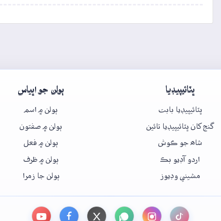
ڀٽائيپيڊيا
ٻولن جو اڀياس
ڀٽائيپيڊيا بابت
ٻولن ۾ اسم
گنج کان ڀٽائيپيڊيا تائين
ٻولن ۾ صفتون
شاھ جو ڪوش
ٻولن ۾ فعل
اردو آڊيو بڪ
ٻولن ۾ ظرف
مشيني وڊيوز
ٻولن جا زمرا