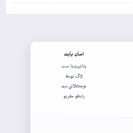
اسان بابت
ڀٽائيپيڊيا سٿ
لاگ بوڪ
نويڪلائي نيم
رابطو ڪريو