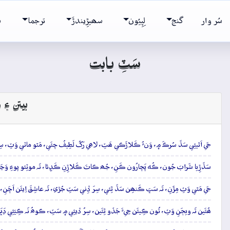
سُر وار
گنج
لِپِيُون
سھيڙِيندڙَ
ترجما
ش
سَٽِ بابت
بيتن ۽ و
جَي اَٿيئِي سَڌَ سُرڪَ ۾، وَنءُ ڪَلاڙَڪي ھَٽِ، لاھي رَکُ لَطِيفُ چئَي، مَٿو ماٽي وَٽِ، سِر
سَڌَڙِيا شَرابَ جُون، ڪُه پَچارُون ڪَنِ، جُھ ڪاتَ ڪَلاڙِنِ ڪَڍِئا، تَہ موٽِئو پوءِ وَڃَن
جَي مَٿي وَٽِ مِڙَنِ، تَہ سَڀَ ڪَنھِن سَڌَ ٿِئي، سِرَ ڏِني سَٽِ جُڙي، تَہ عاشِقَ اِيئَن اَچَنِ، 
ھُئَين تَہ ويڄَنِ وَٽِ، تُون ڪِيئَن جِيءَ جَڏو ٿِئَين، سِرُ ڏيئِي ۾ سَٽِ، ڪوھُ نَہ ڪِيَئِي ڊَڀَڙ