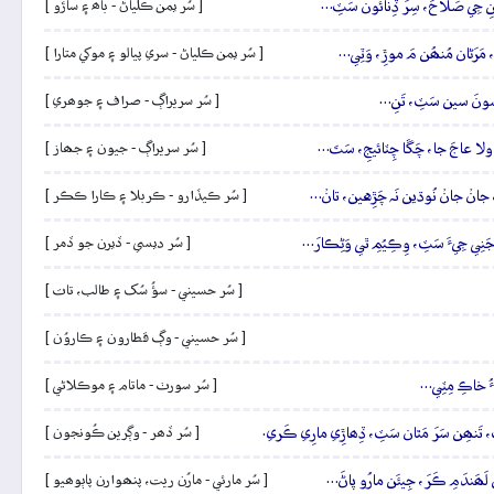
ڻَنِ جِي صَلاحَ، سِرَ ڏِنائُون سَٽِ…
[ سُر يمن ڪلياڻ - باھ ۽ ساڙو ]
َرَڻان مُنھُن مَ موڙِ، وَٽِي…
[ سُر يمن ڪلياڻ - سري پيالو ۽ موکي متارا ]
َنِ سونَ سين سَٽِ، تَنِ…
[ سُر سريراڳ - صراف ۽ جوھري ]
 اولا عاجَ جا، چَڱا چِٽائيجِ، سَتَ…
[ سُر سريراڳ - جيون ۽ جھاز ]
جانۡ جانۡ نُوڌين نَہ چَڙِهين، تانۡ…
[ سُر ڪيڏارو - ڪربلا ۽ ڪارا ڪڪر ]
نِي جِيءَ سَٽِ، وِڪِيُمِ ٿي وَڻِڪارَ…
[ سُر ديسي - ڏيرن جو ڏمر ]
[ سُر حسيني - سؤُ سُک ۽ طالب، تات ]
[ سُر حسيني - وڳ قطارون ۽ ڪاروُن ]
يءُ خاڪِ مِٽِي…
[ سُر سورٺ - ماتام ۽ موڪلاڻي ]
، تَنھِن سَرَ مَٿان سَٽِ، ڏِھاڙِي مارِي ڪَري.
[ سُر ڏھر - وڳرين ڪُونجون ]
 لَھَندَمِ ڪَرَ، جِيئَن مارُو پاڻَ…
[ سُر مارئي - مارُن ريت، پنھوارن پاٻوھيو ]