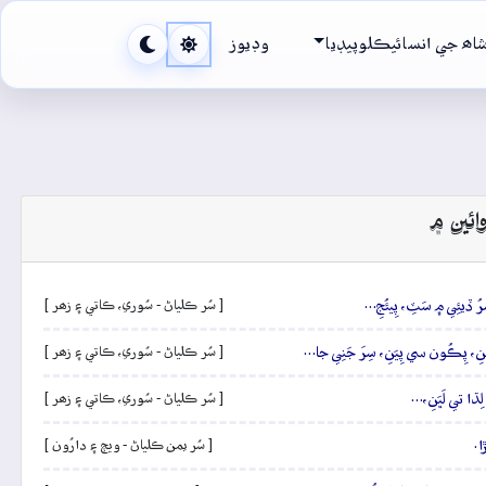
اھ جي انسائيڪلوپيڊيا
وڊيوز
ائين ۾
ُ ڏيئِي ۾ سَٽِ، پِيئُجِ…
[ سُر ڪلياڻ - سُوري، ڪاتي ۽ زھر ]
ِ، پِڪُون سي پِيَنِ، سِرَ جَنِي جا…
[ سُر ڪلياڻ - سُوري، ڪاتي ۽ زھر ]
لِڌا تي لَڀَنِ،…
[ سُر ڪلياڻ - سُوري، ڪاتي ۽ زھر ]
ا.
[ سُر يمن ڪلياڻ - ويڄ ۽ دارُون ]