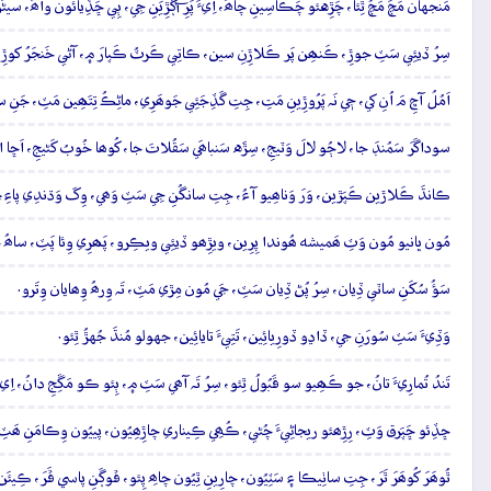
مَنجهان مَچَ مَچُ ٿِئا، چَڙِهئو چَڪاسِينِ چاھَ، اِيءَ پَرِ آڳَڙِيَنِ جِي، ٻِي ڇَڏِيائُون واھَ، سي
سِرُ ڏيئِي سَٽِ جوڙِ، ڪَنھِن پَر ڪَلاڙِنِ سين، ڪاتِي ڪَرٽُ ڪَپارَ ۾، آڻي خَنجَرُ کوڙِ، م
اَمُلُ آڇِ مَ اُنِ کي، جٖي نَہ پَرُوڙِينِ مَتِ، جِتِ گَڏِجَئِي جَوھَرِي، ماڻِڪُ تِتَھِين مَٽِ، ج
سوداگَرَ سَمُنڊَ جا، لاڄُو لالَ وَٽيجِ، سِڙَه سَنباھَي سَقُلاتَ جا، کُوھا خُوبُ کَڻيجِ، اَڇا
ڪانڌَ ڪَلاڙين ڪَپَڙين، وَرَ وَناھِيو آءُ، جِتِ سانگُنِ جِي سَٽِ وَھي، وِکَ وَڌندِي پاءِ، 
مُون ڀانيو مُون وَٽِ ھَميشه ھُوندا پِرِين، ويڙِھو ڏيئِي ويڪِرو، پَھرِي وِئا پَٽِ، ساھُ جَ
سَؤُ سُکَنِ ساٽي ڏِيان، سِرُ پُڻ ڏِيان سَٽِ، جَي مُون مِڙي مَٽِ، تَہ وِرھُ وِھايان وِتَرو.
وَڏِيءَ سَٽِ سُورَنِ جي، ڏاڍو ڏورِيائِين، تَتِيءَ تايائِين، جهولو مُنڌَ جُهڙُ ٿِئو.
تَندُ تُمارِيءَ تانُ، جو ڪَھِيو سو قَبُولُ ٿِئو، سِرُ تَہ آھي سَٽِ ۾، ٻِئو ڪو مَڱِجِ دانُ، اِ
ڇڏِئو ڇَپَرق وَٽِ، رِڙِھئو ريجاڻِيءَ چُڻي، ڪُھِي ڪِيناري چاڙِھِيُون، پييُون وِڪامَنِ ھَٽِ
ٿُوھَرَ کُوھَرَ ٿَرَ، جِتِ ساٺِيڪا ۽ سَٽِيُون، چارِينِ ٿِيُون چاھِ پِئو، ڦوڳَنِ پاسي ڦَرَ، ڪِيئَن