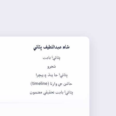
شاھ عبداللطيف ڀٽائي
ڀٽائيءَ بابت
شجرو
ڀٽائيءَ جا پنڌ ۽ پيچرا
حالتن جي وارتا (timeline)
ڀٽائيءَ بابت تحقيقي مضمون