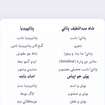
شاھ عبداللطيف ڀٽائي
ڀٽائيپيڊيا
ڀٽائيءَ بابت
ڀٽائيپيڊيا بابت
شجرو
گنج کان ڀٽائيپيڊيا تائين
ڀٽائيءَ جا پنڌ ۽ پيچرا
شاھ جو ڪوش
حالتن جي وارتا (timeline)
اردو آڊيو بڪ
ڀٽائيءَ بابت تحقيقي مضمون
مشيني وڊيوز
ٻولن جو اڀياس
اسان بابت
ٻولن ۾ اسم
ڀٽائيپيڊيا سٿ
ٻولن ۾ صفتون
لاگ بوڪ
ٻولن ۾ فعل
نويڪلائي نيم