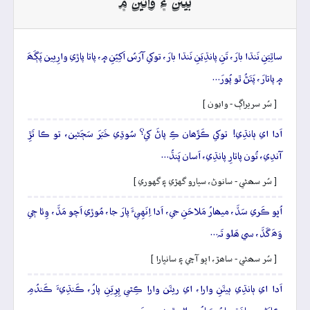
بيتن ۽ وائين ۾
ساٿِيَنِ نَنڌا بارَ، تَنِ پانڌِيَنِ نَنڌا بارَ، توکي آرَسُ اَکِيُنِ ۾، پاتا پاڙي وارِيين پَڳَھَ
۾ پاتارَ، پَتَڻُ ٿو پُورَ…
[ سُر سريراڳ - وايون ]
اَدا اي ٻانڌِي! توکي ڪَڙَھان ڪِ پاڻَ کي؟ سُوڌِي خَبَرَ سَڄَڻين، تو ڪا تَڙِ
آندِي، تُون پاتارِ پانڌِي، اَسان پَنڌُ…
[ سُر سھڻي - سانوڻ، سيارو گهڙي ۽ گهوري ]
اُڀو ڪَري سَڏَ، ميھارُ مَلاحَنِ جي، اَدا اِنَهِيءَ پارَ جا، مُوڙي اَچو مَڏَ، وِئا جٖي
وَھَ گَڏَ، سي ھَلو تَہ…
[ سُر سھڻي - ساھڙ، اڀو آڇي ۽ سانڀارا ]
اَدا اي ٻانڌِي ٻيٽَنِ وارا، اي ريٽَن وارا ڪِٿي پِرِيَنِ پارُ، ڪَنڌِيءَ ڪَندُمِ