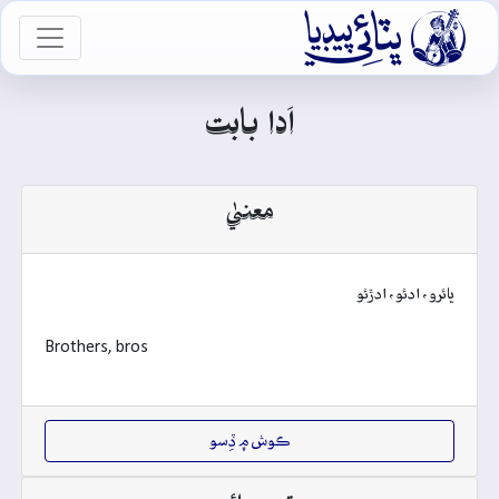

vigation
اَدا بابت
معنيٰ
ڀائرو، ادئو، ادڙئو
Brothers, bros
ڪوش ۾ ڏِسو