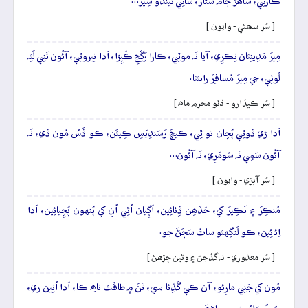
ڪارَڻِي، ساھَڙ ڄامُ سَتارُ، ساڻِي ٿيندو سِيرَ…
[ سُر سھڻي - وايون ]
مِيرَ مَدِينِئان نِڪرِي، آيا نَہ موٽِي، ڪارا رَڱِجِ ڪَپِڙا، اَدا نِيروٽِي، آئُون تَنِي لَئِہ
لُوٺِي، جي مِيرَ مُسافِرَ رانئئا.
[ سُر ڪيڏارو - ڏٺو محرم ماھ ]
اَدا ڙي ڏوٿِي پُڇان تو ٿِي، ڪيچَ رَسَندِيَسِ ڪِيئَن، ڪو ڏَسُ مُون ڏي، نَہ
آئُون سَمِي نَہ سُومَرِي، نَہ آئُون…
[ سُر آبڙي - وايون ]
مُنڪِرَ ۽ نَڪِيرَ کي، جَڏھِن ڏِٺائِين، اَڳِيان اُٿِي اُنِ کي پُنهون پُڇِيائِين، اَدا
اِئائِين، ڪو لَنگِهئو ساٿُ سَڄَڻَ جو.
[ سُر معذوري - نہ گڏجڻ ۽ وڻين چڙهڻ ]
مُون کي جَنِي مارِئو، آن ڪي گَڏِئا سي، تَنَ ۾ طاقَتَ ناھِ ڪا، اَدا اُنِين ري،