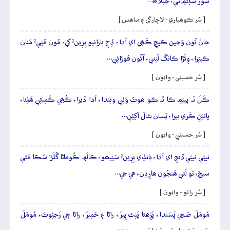
سُورُ سَلِتُمِ تي، جيلاھَ…
[ سُر ڪوھياري - لاچارگي ۽ ساھس ]
جانۡ تُون وَڃين ڪيچِ ڪَھِي اي اَدا، ڏِجِ پارانڀو پِرِينءَ کي، مُون مُٺِيءَ مَٿان
ڪيتِرا، وِئَڙا ڪانگَ لَنِئي، آئُون ڦوڙائِي…
[ سُر حسيني - وايون ]
ڪَلَ نَہ پييَمِ ڪا تَہ ڪو ھوتُ وَٺِي ويندا، اَدا ڏيرا، ڪُھِي ڪَمِيڻِي ھَلِئا،
ڀانڀَڻِ ڪَري ٻيرا، پَسان شالَ اَکِيُنِ…
[ سُر حسيني - وايون ]
نيئِي نيئِي ڏيجِ اي اَدا، پانڌِي پِرِينءَ سَنِيھو، ڪالَهہ ڪُوماڻا گُلَڙا سُڪا مَٿي
سيڄَ، تو لَئي ھَنجُون ھارِيان، ھي جي…
[ سُر راڻو - وايون ]
مُومَلَ صَحِي پَسَندا، پَڙِهئا پَنِتَ پِيرَ، راڻا ۽ حَمِيرَ، راڻا جٖي رَجپُوتَ، مُومَلَ