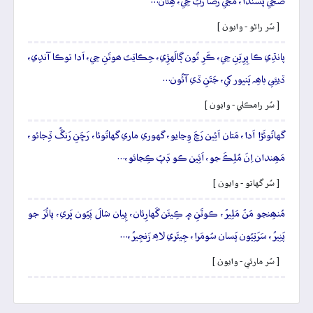
صَحِي پَسَندا، مَڃي رَضا رَبَ جِي، ھِئان…
[ سُر راڻو - وايون ]
پانڌِي ڪا پِرِيَنِ جِي، ڪَرِ تُون ڳالَهڙِي، حِڪايَتَ ھوتَنِ جِي، اَدا توڪا آندِي،
ڏيئِي باھِہ ڀَنڀور کي، جَتَنِ ڏي آئُون…
[ سُر رامڪلي - وايون ]
گهاتُوئَڙا اَدا، مَتان اَئِين رَڇَ وِڃايو، گهوري ماري گهاتُوئا، رَڇَنِ رَنڱُ ڏِجائو،
مَھِندان اِنَ مُلِڪَ جو، اَئِين ڪو ڊَپُ ڪِجائو،…
[ سُر گهاتو - وايون ]
مُنھِنجو مَنُ مَلِيرُ، ڪوٽَنِ ۾ ڪِيئَن گَهارِئان، پِيان شالَ پَيُون ڀَري، پائُرَ جو
پَنِيرُ، سَرَتِيُون پَسان سُومَرا، جِيئَري لاھِ زَنجِيرُ،…
[ سُر مارئي - وايون ]