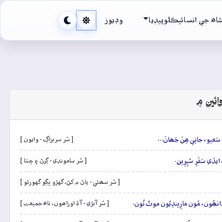
اھ جي انسائيڪلوپيڊيا
وڊيوز
ائين ۾
و سَعيو، جانِي ھِنَ جَھانَ…
[ سُر سريراڳ - وايون ]
 ايڏي سَفَرِ سُپِرِين.
[ سُر سامونڊي - ڳرڻ ۽ چنتا ]
[ سُر سھڻي - پاڻ م کڻ، گهڙو ڀڳو گهورئو ]
ن دانھُون، مُون مارِيندِيُون موٽُ تُون.
[ سُر آبڙي - آءُ اوراھون، ناھ جميعت ]