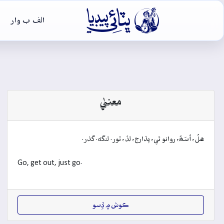

الف ب وار
معنيٰ
هلُ، اُسَھُ، روانو ٿي، پڌارج، لڏ، ٽور. لنگه. گذر.
Go, get out, just go.
ڪوش ۾ ڏِسو