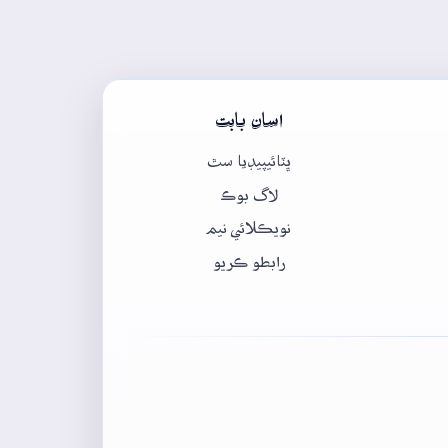
اسان بابت
ڀٽائيپيڊيا سٿ
لاگ بوڪ
نويڪلائي نيم
رابطو ڪريو