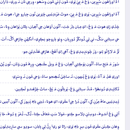
آءُ اوراھُون سُپِرِين، وَڃُ مَ پِيَ پَري، مُون ڏِٺي مُون وِسَھو، وِرچِي تان نَہ وري، ڌاران 
آءُ اوراھُون سُپِرِين، پَري وَڃُ مَ پِيَ، موٽُ مَرَندِيَسِ ڇَپَرين تُون جِيارو جِيءَ، ھوتَ مَ ڇ
ڇَڏي ڙي ھوتَ مَ وَڃُ، اي مِيان يارَ جَتَ، آئُون اَوَھان جِي آھِيان، پاڻان پَراھان وِئا، سُڻ
جي سيڻانِي سَڱُ، تي ٿِي ڏُونگَرُ ڏورِيان، وِئو ٻاروچو نِڪِرِي، اَنگهُنِ چاڙھي اَڱُ، اُٺَ م
لَڙُ مَ لاڙائُو ٿِئو، وَرَ چُونڊِيندِي وَڃُ، آھي اِي اُھُڃُ، ھاڙھي ھَلَندِيُنِ جو.
سُورَ مَ مَٽِجِ ساءُ، آئُون نِوَڪِڻِي آھِيان، وَڃُ مَ ويلَ ڪَنھِن، وِرِھَ مُون وَٽان، تُون پُ
اوري ھَڏِ مَ آءُ، پَري وَڃُ پُنهون، تَہ ساڄَنَ تُنھِنجو ساءُ، وَڃي مُون نَہ وِسَرِي.
دُکائِيندِي دُونھَڙا، مُنڌَ سيڻانِي وَڃُ، پَرياڻُونِ مَ ڀَڃُ، ساٿُ چَڙَھَندو لَڪِيين.
ڏِيندِيَسِ ماھُ مِرُنِ کي، آئُون ذَرا جِيءُ ڪَري، اي ھوتا، ڏيئِي باھِ ڀَنڀورَ کي، آئُون آيسِ تو
اُٿِي وَڃُ اَندوھَ، دوسِتَنِ دِلِاسو ڪِئو، مَولا سَڀَ مَعافُ ڪِئا، ڏُکَ، ڏَمَرَ ۽ ڏوھَ، جَا پَر
وِھان ڪِيئَن ڪَري مُون سِرِ باھِ ٻَري، راڻا تو ريءَ رِڻُ ٿِي ڀايان، سوڍو سي سارِيندِيُون،