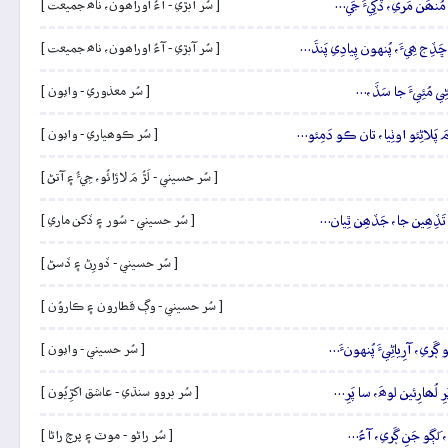
مُنھَن مَري، ڏُکِيءَ جَي…
[ سُر آبڙي - آءُ اوراھون، ناھ جميعت ]
َڏِج ھِيءَ، پُنهون پِيادِي پَنڌَ…
[ سُر آبڙي - آءُ اوراھون، ناھ جميعت ]
ِي مُئِيءَ جا سَڏَ،…
[ سُر معذوري - وايون ]
َ پَلاڻِئو اوٺِيا، تان ڪو دَمِئو…
[ سُر ڪوھياري - وايون ]
[ سُر حسيني - لَڙُ مَ لاڙائُو، جِيءُ ۽ آتڻ ]
ڻ تَڏِھِين جا، جَڏھِن ٿِيان…
[ سُر حسيني - سُور ۽ ڏکن ماري ]
[ سُر حسيني - ڏورِڻ ۽ ڏسڻ ]
[ سُر حسيني - وڳ قطارون ۽ ڪاروُن ]
 ڳَري، آرِياڻِيءَ پُنهونءَ…
[ سُر حسيني - وايون ]
ِ لُھارِئين لوھَ، سا پَرِ…
[ سُر بروو سنڌي - عاشق اکڙِيُون ]
 لَڳو جَنِ ڳَري، آءُ…
[ سُر راڻو - موٽ ۽ پرچ راڻا ]