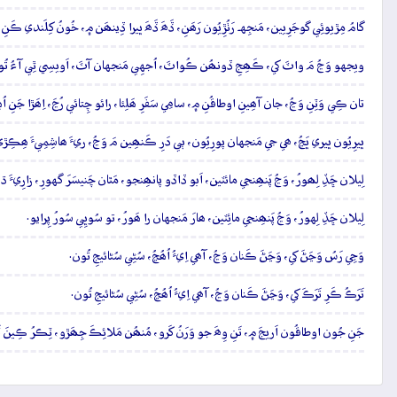
گامُ مِڙيوئِي گوجَرِيين، مَنجِهہ رَٺُڙِيُون رَھَنِ، ڏَھَ ڏَھَ ڀيرا ڏِينھَن ۾، خُونُ کِلَندي ڪَنِ،
ويجهو وَڃُ مَ واٽَ کي، ڪَھِجِ ڏونھُن ڪُواٽَ، اُجهِي مَنجهان آٽَ، اَويسِي ٿِي آءُ تُ
تان ڪِي وَٽِنِ وَڃُ، جان آھِينِ اوطاقُنِ ۾، سامِي سَفَرِ ھَلِئا، رائو چِتائي رُڃَ، اِھَڙا جَنِ 
ڀيرِيُون ڀيري ڀَڃُ، ھي جي مَنجهان پورِيُون، ٻي دَرِ ڪَنھِين مَ وَڃُ، ريءَ ھاشِمِيءَ ھِڪِڙ
لِيلان ڇَڏِ لِھورُ، وَڃُ پَنھِنجي مائٽين، اَبو ڏاڏو پانھِنجو، مَٿان چَنيسَرَ گهورِ، زارِيء
لِيلان ڇَڏِ لِهورُ، وَڃُ پَنھِنجي مائِٽين، ھارَ مَنجهان را ھَورُ، تو سُوڀِي سُورُ پِرايو.
وَڃِي رَسُ وَڃَڻَ کي، وَڃَڻَ ڪَنان وَڃُ، آھي اِيءُ اُھُڃُ، سُڻِي سُڻائيجِ تُون.
تَرَڪُ ڪَرِ تَرَڪَ کي، وَڃَڻَ ڪَنان وَڃُ، آھي اِيءُ اُھُڃُ، سُڻِي سُڻائيجِ تُون.
جَنِ جُون اوطاقُون اَريجَ ۾، تَنِ وِھَ جو وَرَنُ کَرو، مُنھُن مَلائِڪَ جِھَڙو، ٽِڪرُ ڪِينَ 