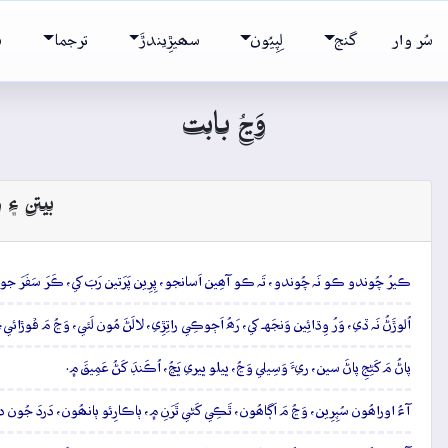
سُر وار
گنج
لِپِيُون
سھيڙِيندڙَ
ترجما
ش
وَڃُ بابت
بيتن ۽ و
ڪيرُ چُوندو ڪو نَہ چُوندو، تَہ ڪو آھِين اَسانجو، پِرِين پَرَتين رَبَ کي، ڪَرَ سَفَرَ ج
اُلوڙَڻُ نَہ ڏي، وَرُ وِڌائِين وَنجَهہ کي، رَھُ اَڄوڪِي راتِڙِي، لالَڻَ مُون لَئي، وَڃُ مَ ڦوڙائي،
پاڻُ مَ کَڻِجِ پاڻَ سين، ريءَ وَسِيلي وَڃُ، ڀيلو ڀيري ڀَڃُ، اُڪَنڊَ کَڻُ عَمِيقَ ۾.
آءُ اوراھُون سُپِرِين، وَڃُ مَ اَڳاھُون، ٿَڪِي کَڻي ٿَرَنِ ۾، ٻاڪارِئو ٻانھُون، دَردَ جُو