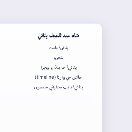
شاھ عبداللطيف ڀٽائي
ڀٽائيءَ بابت
شجرو
ڀٽائيءَ جا پنڌ ۽ پيچرا
حالتن جي وارتا (timeline)
ڀٽائيءَ بابت تحقيقي مضمون