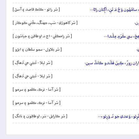
 سامُهُون وَڃُ مَ تَنِ، اَڳِئان راڻا…
[ سُر راڻو - ڪاڪ قاصد ۽ آسڻ ]
ون.
[ سُر کاھوڙي - سَپ، جهنگُ، ڪُتي ڪوڪار ]
اُھِڃَ، سي ڪَرَمِ مِلَندا…
[ سُر رامڪلي - اڄ نہ اوطاقن ۽ جياسُون ]
ي.
[ سُر بلاول - سمو سلطان ۽ ابڙو ]
َ ڌاران زورُ، ڪِينَ ھَلَندو ڪانڌَ سين.
[ سُر ليلا - ڏيئي جي ڏھاڳ ]
[ سُر ليلا - ڏيئي جي ڏھاڳ ]
[ سُر آسا - ترڪ، ڪلمو ۽ سرمو ]
[ سُر آسا - ترڪ، ڪلمو ۽ سرمو ]
ٽَرِئو، وَعدي جو نَہ وَرِئو،…
[ سُر ڪارايل - سَر، اوطاقون ۽ نانگ ]