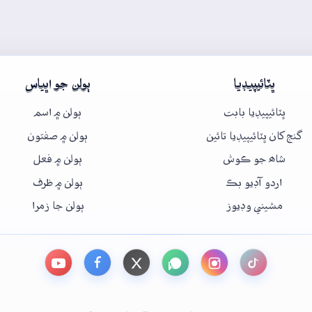
ڀٽائيپيڊيا
ٻولن جو اڀياس
ڀٽائيپيڊيا بابت
ٻولن ۾ اسم
گنج کان ڀٽائيپيڊيا تائين
ٻولن ۾ صفتون
شاھ جو ڪوش
ٻولن ۾ فعل
اردو آڊيو بڪ
ٻولن ۾ ظرف
مشيني وڊيوز
ٻولن جا زمرا