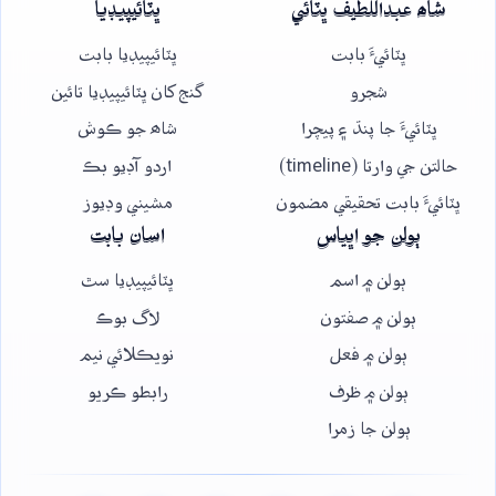
شاھ عبداللطيف ڀٽائي
ڀٽائيپيڊيا
ڀٽائيءَ بابت
ڀٽائيپيڊيا بابت
شجرو
گنج کان ڀٽائيپيڊيا تائين
ڀٽائيءَ جا پنڌ ۽ پيچرا
شاھ جو ڪوش
حالتن جي وارتا (timeline)
اردو آڊيو بڪ
ڀٽائيءَ بابت تحقيقي مضمون
مشيني وڊيوز
ٻولن جو اڀياس
اسان بابت
ٻولن ۾ اسم
ڀٽائيپيڊيا سٿ
ٻولن ۾ صفتون
لاگ بوڪ
ٻولن ۾ فعل
نويڪلائي نيم
ٻولن ۾ ظرف
رابطو ڪريو
ٻولن جا زمرا