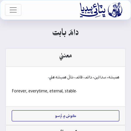

vigation
دامَ بابت
معنيٰ
هميشه، سدائين، دائم، قائم، شالَ هميشه هلي.
Forever, everytime, eternal, stable.
ڪوش ۾ ڏِسو