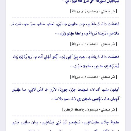
سِيڻاھِيَلَ سوڙِھا، جٖي تارُو ھُئا توڙا، تَنِ…
[ سُر سھڻي - دھشت دام درياھَ ]
دَھشَتَ دامَ دَرياھَ ۾، جِتِ جايون جانارَنِ، نَڪو سَنڌو سِيرَ جو، مَپُ نَہ
مَلاحَنِ، دَرَندا دَرياھَ ۾، واڪا ڪِئو وَرَنِ،…
[ سُر سھڻي - دھشت دام درياھَ ]
دَھشَتَ دامَ دَرياھَ ۾، جِتِ ڀِيڙِ اُبَتِي ڀَتِ، آڻِئو اُڇَلي آبَ ۾، رَءِ رُئاڙي رَتُ،
ڏَمُ ڏِھاڙِي ڪيتِرو، ڪَري خوُبُ…
[ سُر سھڻي - دھشت دام درياھَ ]
اَدِيُون سَڀَ اَندامَ، مُنھِنجا چَڙَنِ چورِئا، لارُنِ جَا لَنئُن لائِي، سا ڪِيئَن
آڇِيان عامَ، لَڳِيَسِ جَنھِن جِي لامَ، سو دِلِاسا…
[ سُر سھڻي - مينھون، چاھڪ، کرڪن ]
ڪوھُ ڄاڻان ڪيڏاهِين، مُنھِنجو تَنُ تَڻِي تيڏاھِين، مِيان سائِين نيڻين