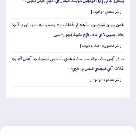
نِينھَڙو لَڳائي وِئَڙا، دونھِين دوسِتَ ميھارَ جِي، ڏيئِي جِيئَن ڏِٺائِين،…
[ سُر سھڻي - وايون ]
ھَٿين پيرين مُونَڙِيين، ڪَھِجِ ڀَرِ قُدامَ، وِچِ وَسِيلو ناھِ ڪو، اوري آرِيءَ
ڄامَ، ھِنيَين لاھي ھامَ، پاڙِجِ ڪومَ پُنهونءَ سين.
[ سُر معذوري - منڌ ۽ موت ]
تو دَرِ آيَسِ سامَ، ڄامَ سَما سامَ تُنھِنجي، نَہ سَمِي نَہ سُومَري، آھِيان گَندَرِي
غُلامَ، آھي مُنھِنجي مُنھَن ۾، مَڇِيءَ…
[ سُر ڪاموڏ - وايون ]