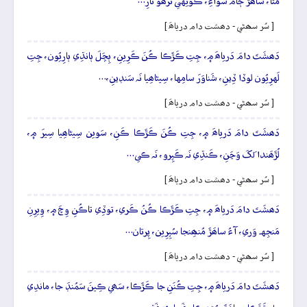
مَٿا، ساھَڙَ ڄامَ سَواءِ، ڪونِهي تُرَھو تارِ…
[ سُر سھڻي - دھشت دام درياھَ ]
دَھشَتَ دامَ دَرياھَ ۾، جِتِ ڪَڙَڪا ڪُنَ ڪَرِينِ، ٻِڇَلَ ٻانڌِي ٻارِيُون، جِتِ
لَهرِيُون لوڏا ڏِينِ، شَناوَرَ سامِها، سِيڻاھِيا نَہ سَنڊينِ،…
[ سُر سھڻي - دھشت دام درياھَ ]
دَھشَتَ دامَ دَرياھَ ۾، جِتِ ڪُنَ ڪَڙَڪا ڪَنِ، سَوين سِيڻاھِيا سِيرَ ۾،
لُڙَھَندا لَکَ وَڃَنِ، ڪَنڌِي نَہ ڪَپِرو، نَہ ڪي…
[ سُر سھڻي - دھشت دام درياھَ ]
دَھشَتَ دامَ دَرياھَ ۾، جِتِ ڪَڙَڪا ڪُنُ ڪَري، توڏِي تاڪُنِ وِچَ ۾، وِيرِنِ
مَنجِهہ وَري، آءُ ساھَڙَ مُنھِنجا سُپِرِين، پِرتان…
[ سُر سھڻي - دھشت دام درياھَ ]
دَھشَتَ دامَ دَرياھَ ۾، جِتِ ڪُنَنِ جا ڪَڙَڪا، سَھي ڪِينَ سَمُنڊَ جا، ماندِي