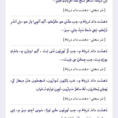
دِلِ ڌَڙَڪا، ساھَڙَ سُڻِجِ ڪا، فَرِيادِي فَقِيرِ…
[ سُر سھڻي - دھشت دام درياھَ ]
دَھشَتَ دامَ دَرياھَ ۾، جِتِ ڪُنَنِ جو ڪَڙَڪو، آيُمِ اُنَهِيءَ پارَ جو، دِلِ اَندَرِ
ڌَڙَڪو، ڀَڃي شَڪَ سَيِّدُ چئَي، سِيرَ…
[ سُر سھڻي - دھشت دام درياھَ ]
دَھشَتَ دامَ دَرياھَ ۾، جِتِ لُڙُ لَهرِيُون لَسَ ليٽَ ، آڻِيو اوڀارَنِ ۾، ٻانڌِي
ٻوڙي ٻيٽَ، جِتِ چِڪَڻِ جِي چَپيٽَ،…
[ سُر سھڻي - دھشت دام درياھَ ]
دَھشَتَ دامَ دَرياھَ ۾، جَتِ تِکيُون تَنوارُون، مُنھِنجُون مانَ ميھارَ کي،
پَهچَنِ پُڪاروُن، لَھُ ساھَڙَ سَنڀارُون، لَهِرِنِ لوڏِي نَہ مَران.
[ سُر سھڻي - دھشت دام درياھَ ]
دَھشَتَ دامَ دَرياھَ ۾، جِتِ لَهرِيُون ڪَنِ لوڙا، سَوين اَچِئو سِيرَ ۾، ٿِيَنِ