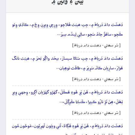
بيتن ۽ وائين ۾
دَھشَتَ دامَ دَرياھَ ۾، جِتِ ھيبَتَ ھُلاچو، وِرِڄِي وِيرِنِ وِچَ ۾، ڪاڏي وِئو
ڪَچو، ساھَڙُ ڄامُ سَچو، ساڻِي ٿِيندُم سِيرَ…
[ سُر سھڻي - دھشت دام درياھَ ]
دَھشَتَ دامَ دَرياھَ ۾، جِتِ سَٽاڻا سيسارَ، بيحَد واڳُو بَحرَ ۾، ھيبَتَ نانگَ
ھَزارَ، سارِيان ڪانَہ سَرِيرَ ۾، طاقَتَ توھِيان…
[ سُر سھڻي - دھشت دام درياھَ ]
دَھشَتَ دامَ دَرياھَ ۾، ھُنَ ڀَرِ ھُوءِ ھَڪَلَ، گهَڙو گهَڙيان اَڳِرو، وِجهي وِيرِ
ٻَھَلَ، ھِنَ تَڙِ تارُو ڪيتِرا، ڪَنبايا ڪَرِڳَلَ،…
[ سُر سھڻي - دھشت دام درياھَ ]
دَھشَتَ دامَ دَرياھَ ۾، ھُنَ ڀَرِ ھُوءِ ھُڳاءُ، لَٽي وييُون لَهرِيُون، مَوجُون مُون