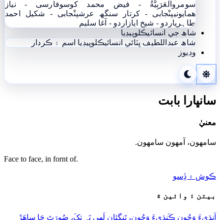
سومرو
اَلْعَرَبِيَّةُ - فيض محمد کوسو
فارسی - نياز
ھمايوني
پنْجابی - کرتار سنگھ عرش
پنْجابی - شکیل احمد
طاہری
اردو - شيخ اياز
اردو - آغا سليم
شاھ جي انسائيڪلوپيڊيا
شاھ عبداللطيف ڀٽائي انسائيڪلوپيڊيا
اسم ۽ ڪردار
وڊيوز
سانڀارا بابت
معنيٰ
سامهون، آمهون سامهون.
Face to face, in fornt of.
ڪوش ۾ ڏِسو
بيتن ۽ وائين ۾
اَنڌِيءَ وَڇُون ڪَنڌِيءَ وَڇُون، تَنگِئان لَھي نَہ تِکَ، صُورَتَ جَا ساھَڙَ