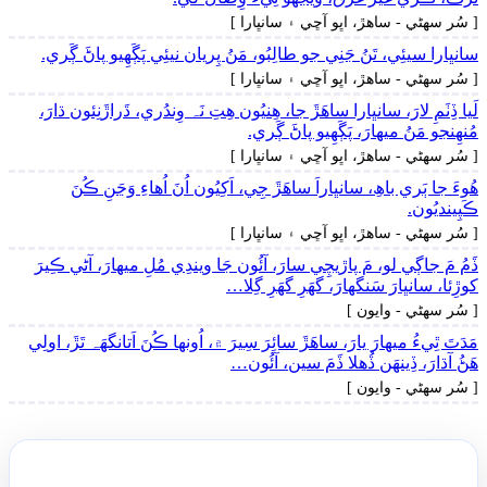
[ سُر سھڻي - ساھڙ، اڀو آڇي ۽ سانڀارا ]
سانڀارا سيئِي، تَنُ جَنِي جو طالِبُو، مَنُ پِريان نيئِي پَڳَهِيو پاڻَ ڳَري.
[ سُر سھڻي - ساھڙ، اڀو آڇي ۽ سانڀارا ]
لَيا ڏِٺَمِ لارَ، سانڀارا ساھَڙَ جا، ھِنيُون ھِتِ نَہ وِندُري، ڌَراڙَنِئون ڌارَ،
مُنھِنجو مَنُ ميھارَ، پَڳَهِيو پاڻَ ڳَري.
[ سُر سھڻي - ساھڙ، اڀو آڇي ۽ سانڀارا ]
ھُوءَ جا ٻَري باھِ، سانڀاراَ ساھَڙَ جِي، اَکِيُون اُنَ اُھاءِ وَڃَنِ ڪُنَ
ڪَپِينديُون.
[ سُر سھڻي - ساھڙ، اڀو آڇي ۽ سانڀارا ]
ڏَمُ مَ جاڳي لو، مَ پاڙيچِي سارَ، آئُون جَا ويندِي مُلِ ميھارَ، آڻي ڪِيرَ
کوڙِئا، سانڀارَ سَنگهارَ، گهَرِ گهَرِ گِلا…
[ سُر سھڻي - وايون ]
مَدَتَ ٿِيءُ ميھارَ يارَ، ساھَڙَ سائِرَ سِيرَ ۾، اُونها ڪُنَ اَتانگهَہ تَڙَ، اولِي
ھَڻُ آڌارَ، ڏِينھَن ڏُھلا ڏَمَ سين، آئُون…
[ سُر سھڻي - وايون ]