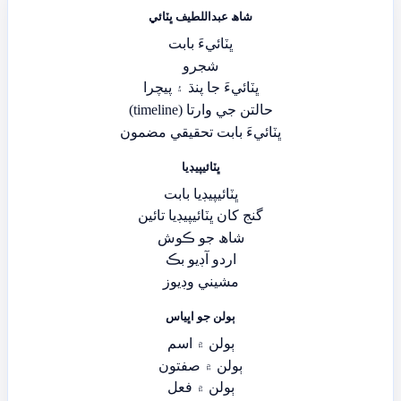
شاھ عبداللطيف ڀٽائي
ڀٽائيءَ بابت
شجرو
ڀٽائيءَ جا پنڌ ۽ پيچرا
حالتن جي وارتا (timeline)
ڀٽائيءَ بابت تحقيقي مضمون
ڀٽائيپيڊيا
ڀٽائيپيڊيا بابت
گنج کان ڀٽائيپيڊيا تائين
شاھ جو ڪوش
اردو آڊيو بڪ
مشيني وڊيوز
ٻولن جو اڀياس
ٻولن ۾ اسم
ٻولن ۾ صفتون
ٻولن ۾ فعل