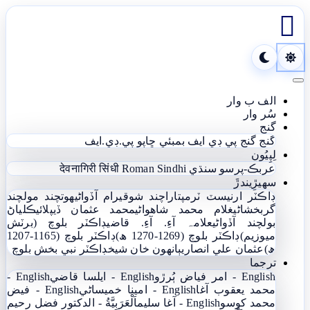

Toggle navigation
الف ب وار
سُر وار
گنج
گنج
گنج پي ڊي ايف
بمبئي ڇاپو پي.ڊي.ايف
لِپِيُون
عربڪ-پرسو سنڌي
Roman Sindhi
देवनागिरी सिंधी
سھيڙِيندڙَ
ڊاڪٽر ارنيسٽ ٽرمپ
تاراچند شوقيرام آڏواڻي
ھوتچند مولچند
گربخشاڻي
غلام محمد شاھواڻي
محمد عثمان ڏيپلائي
ڪلياڻ
بولچند آڏواڻي
علامہ آءِ. آءِ. قاضي
ڊاڪٽر بلوچ (برٽش
ميوزيم)
ڊاڪٽر بلوچ (1269-1270 ھ)
ڊاڪٽر بلوچ (1165-1207
ھ)
عثمان علي انصاري
ٻانهون خان شيخ
ڊاڪٽر نبي بخش بلوچ
ترجما
English - امر فياض ٻُرڙو
English - ايلسا قاضي
English -
محمد يعقوب آغا
English - امينا خميساڻي
English - فيض
محمد کوسو
English - آغا سليم
اَلْعَرَبِيَّةُ - الدکتور فضل رحیم