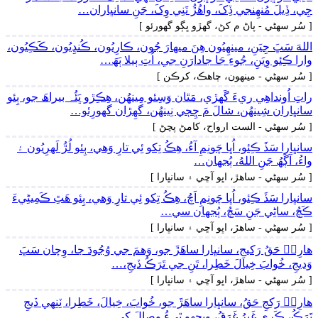
جِي، ڏِيلَ مُنھِنجي ڏِکَ، واھُڙُ تَنِي وِکَ، جَنِ سانڀاران…
[ سُر سھڻي - پاڻ م کڻ، گهڙو ڀڳو گهورئو ]
اللهَ سَڀَ جِيَنِ، مينھِيُون ھِنَ ميھارَ جُون، ڪارِيُون، ڪُنڍِيُون، ڪَڪِيُون،
وارا ڪِئو وِيَنِ، جُوءِ جَا جادارَنِ جي، اُتِ ٻيلا ٻَھَ…
[ سُر سھڻي - مينھون، چاھڪ، کرڪن ]
راتِ اُونداھِي ريءَ گَهڙي، مَٿان وَسِئو مِينھُن، ھِڪِڙو ڀَئُہ بيراھَ جو، ٻِئو
سانڀاران شِينھُن، شالَ مَ ڇِڄي نِينھُن، گهِڙان گهورِئو…
[ سُر سھڻي - الست ارواح، کامڻ پچڻ ]
سانڀارا سَڏَ ڪِئو، اُڀا چَونِمِ آءُ، ھِڪُ تِکو ئِي تارِ وَھي، ٻِئو لُڙُ لَهرِيُون ۽
واءُ، آڳَھُ جَنِ اللهُ، ٻُجهان…
[ سُر سھڻي - ساھڙ، اڀو آڇي ۽ سانڀارا ]
سانڀارا سَڏَ ڪِئو، اُڀا چَونِمِ اَچُ، ھِڪُ تِکو ئِي تارِ وَھي، ٻِئو ھَٿِ ڪَمِيڻِيءَ
ڪَچُ، ساڻِي جَنِ سَچُ، ٻُجهان سي…
[ سُر سھڻي - ساھڙ، اڀو آڇي ۽ سانڀارا ]
ھارِيۡ حَقُ رَکيجِ، سانڀارا ساھَڙَ جو، وَھمَ جي وُجُودَ جا، وِچان سَڀَ
وَڍيجِ، خُوابَ خِيالَ خَطِرا، تَنِ جي تَرَڪُ ڏيجِ،…
[ سُر سھڻي - ساھڙ، اڀو آڇي ۽ سانڀارا ]
ھارِيۡ رَکِجِ حَقُ، سانڀارا ساھَڙَ جو، خُوابَ، خِيالَ، خَطِرا، ٽِنِهي ڏيجِ
تَرَڪُ، ڪَري غَيرُ غَرَقُ، ويجهو ٿِيءُ وِصالَ کي.