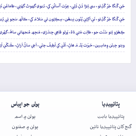
جَنِ گَنگا جَرُ گَڏِئو، سي ٿِئڙا ڌَڻِ ڌَڻِي، عِزَتَ آسائُنِ کي، ڏيوي گهوٽُ گهَڻِي، طاماعُنِ تَ
جَنِ گَنگا جَرُ گَڏِئو، تَنِ اَکِيُنِ پُنُون نِينھُن، سِڪِيُون ٿي سَلامَ کي، ڪالَهہ سَڄو ئِي ڏ
ڪِھَڙو ٿِئو سُنَّتَ جو، طالِبَ مَٿي تاءُ، پَرڻو ڦاھِي جِندَڙي، مَنجِهہ مُنجهائي ساھُ، گهُري
ويٺو جِيئَن وِماسِيين، حَيرَتَ پَئُہ مَ ھاڻِ، لَلَنِ کي لَطِيفُ چئَي، اَڇي ساڻُ اَراڻِ، ڪَنگَنِ ل
ڀٽائيپيڊيا
ٻولن جو اڀياس
ڀٽائيپيڊيا بابت
ٻولن ۾ اسم
گنج کان ڀٽائيپيڊيا تائين
ٻولن ۾ صفتون