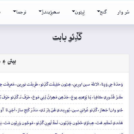
سُر وار
گنج
لِپِيُون
سھيڙِيندڙَ
ترجما
ش
گَڏِئو بابت
بيتن ۽ و
وَحدَہٗ جٖي وَڍِئا، الاللهَ سين اورِينِ، ھِنيُون حَقِيقَتَ گَڏِئو، طَرِيقَتَ تورِين، مَعرِفَت
ڪَنزَ قُدُورِي ڪافِيا، پَنا پَڙِهيَمِ پوڄَ، جَڏھِن مَھِراڻَ ڏِنِي مَوجَ، حَرَفُ نَہ گَڏِئو حَرَفَ ک
جُتو وانءُ جَھازَ، گَڏِئو غُرابَنِ سين، پُورِيندي ھُنَ پارَ ڏي، سَڌَرَ کَڻِجِ سازَ، اَچَنِ ٿا آوا
ھَڻَندي ٿَڪَمِ ھَٿَ، ھِينئَڙي حُجُون ڇَڏِيُون، لَڪُ لَهرِنِ گَڏِئو، مَوجُون وَرِيُون مَٿَ، نِيَمِ