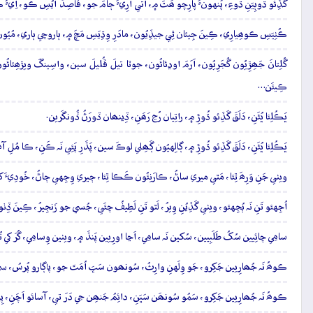
گَڏِئو ڌوٻِيَنِ ڌوءِ، پُنهونءَ پارِچو ھَٿَ ۾، اُتي آرِيءَ ڄامَ جو، قاصِدُ آيُسِ ڪو، اِيءُ
ڪُٺِيَسِ ڪوھِيارِي، ڪِينَ جِيئان ٿِي جيڏِيُون، مادَرِ وِڌِيَسِ مَچَ ۾، ٻاروچي ٻاري، مُيُ
گُلِتانَ جَھِڙِيُون گُجَرِيُون، اَرَمَ اوڍئائُون، جوٽا تيلَ ڦُليلَ سين، واسِينگَ ويڙھِئائُ
ڪِيئَن…
ڀَڪُلِئا ڀُڻَنِ، دَلَقَ گَڏِئو ڌُوڙِ ۾، راتِيان رُڃ رَھَنِ، ڏِينھان ڏورَڻُ ڏُونگَرين.
ڀَڪُلِئا ڀُڻَنِ، دَلَقَ گَڏِئو ڌُوڙِ ۾، ڳالِهيُون ڳَھِلي لوڪَ سين، پَڌَرِ پَئِي نَہ ڪَنِ، ڪا مُلِ 
ويٺي جَنِ وَرِھَ ٿِئا، مَٿي ميري ساڻُ، ڪارَنِئُون ڪَڪا ٿِئا، ڄيري وِجِهي ڄاڻُ، خُودِيءَ ک
اُجِهئو تَنِ نَہ ٻُجِهئو، ويٺي گَڏِيُنِ وِيرُ، لَٿو تَنِ لَطِيفُ چئَي، جُسي جو زَنجِيرُ، ڪِين
سامِي چائِيين سُکُ طَلَبِيين، سُکين نَہ سامِي، اَڃا اورِيين پَنڌَ ۾، ويٺين وِسامِي، گُرَ کي تُ
ڪوھُ نَہ جُھارِيين جَکِرو، جَو وِلَهنِ وارِثُ، سُونھون سَڀَ اُمَتَ جو، پاڳارو پُرسُ، سي ڏ
ڪوھُ نَہ جُھارِيين جَکِرو، سَمُو سُونھَن سَڀَنِ، دائِمُ جَنھِن جي دَرَ تي، آسائو اَچَنِ، پِيت