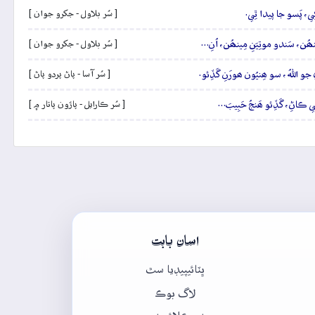
ڻِي، پَسو جا پيدا ٿِي.
[ سُر بلاول - جکرو جوان ]
ِينھُن، سَندو موتِيَنِ مِينھُن، اُنِ…
[ سُر بلاول - جکرو جوان ]
 جو اللهُ، سو ھِنيُون ھورَنِ گَڏِئو.
[ سُر آسا - پاڻ پردو پاڻ ]
َٿِي ڪاڻِ، گَڏِئو ھَنجُ حَبِيبَ…
[ سُر ڪارايل - پاڙون پاتار ۾ ]
اسان بابت
ڀٽائيپيڊيا سٿ
لاگ بوڪ