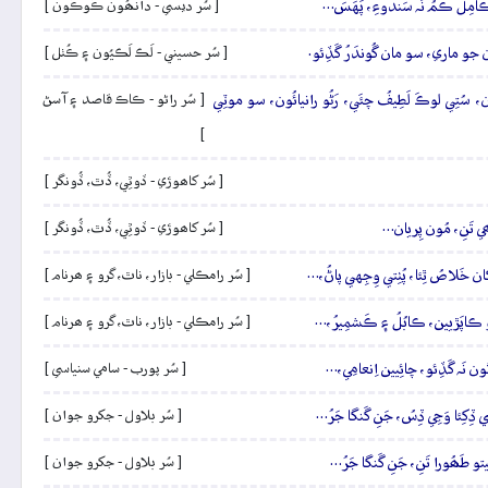
 ڪامِلَ ڪَمُ نَہ سَندوءِ، پَهَسَ…
[ سُر ديسي - دانھُون ڪُوڪُون ]
ون جو ماري، سو مان گُوندَرُ گَڏِئو.
[ سُر حسيني - لَڪ لَڪيُون ۽ ڪُٺل ]
ون، سُتِي لوڪَ لَطِيفُ چئَي، رَڻُو رانيائُون، سو موٽِي
[ سُر راڻو - ڪاڪ قاصد ۽ آسڻ
]
[ سُر کاھوڙي - ڏوٿِي، ڏُٿ، ڏُونگر ]
آھي تَنِ، مُون پِريان…
[ سُر کاھوڙي - ڏوٿِي، ڏُٿ، ڏُونگر ]
ان خَلاصُ ٿِئا، پُٺِتي وِجِهي پاڻُ،…
[ سُر رامڪلي - بازار، ناٿ، گرو ۽ ھرنام ]
َ ڏِٺو ڪاپَڙيين، ڪابُلُ ۽ ڪَشمِيرُ،…
[ سُر رامڪلي - بازار، ناٿ، گرو ۽ ھرنام ]
ون نَہ گَڏِئو، چائِيين اِنعامِي،…
[ سُر پورب - سامي سنياسي ]
ِکِئا وَڃِي ڏِسُ، جَنِ گَنگا جَرُ…
[ سُر بلاول - جکرو جوان ]
و طَھُورا تَنِ، جَنِ گَنگا جَرُ…
[ سُر بلاول - جکرو جوان ]