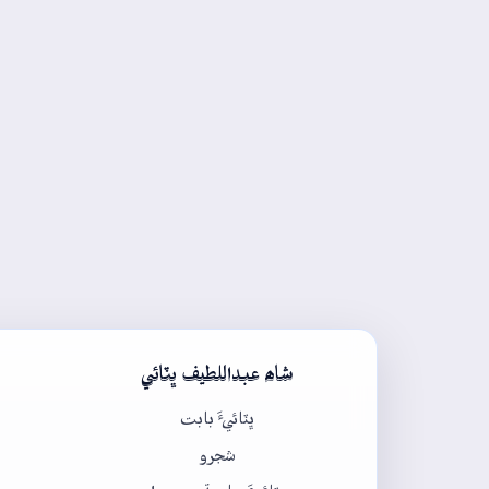
شاھ عبداللطيف ڀٽائي
ڀٽائيءَ بابت
شجرو