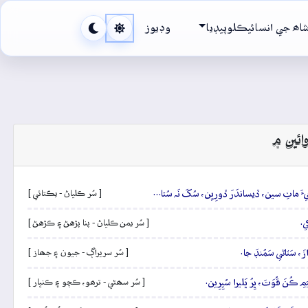
اھ جي انسائيڪلوپيڊيا
وڊيوز
ائين ۾
َ جِيءَ ماٺِ سين، ڏيساندَرَ ڏورِيِن، سُکَ نَہ سُتا…
[ سُر ڪلياڻ - يڪتائي ]
ي.
[ سُر يمن ڪلياڻ - پنا پڙهڻ ۽ ڪڙهڻ ]
زَ، سَٽاڻي سَمُنڊَ جا.
[ سُر سريراڳ - جيون ۽ جھاز ]
 ڪُنَ قُوَتَ، ڀِرُ ڀَليرا سُپِرِين.
[ سُر سھڻي - ترھو، ڪچو ۽ ڪنڀار ]