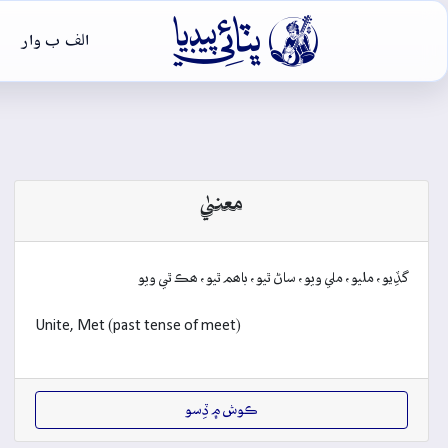

الف ب وار
معنيٰ
گڏِيو، مليو، ملي ويو، ساڻ ٿيو، باھم ٿيو، ھڪ ٿي ويو
Unite, Met (past tense of meet)
ڪوش ۾ ڏِسو