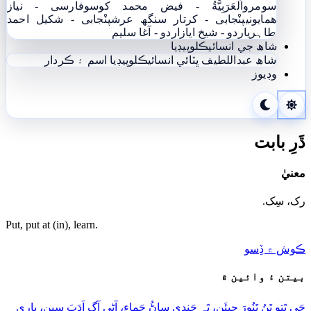
سومرو
اَلْعَرَبِيَّةُ - فيض محمد کوسو
فارسی - نياز
ھمايوني
پنْجابی - کرتار سنگھ عرش
پنْجابی - شکیل احمد
طاہری
اردو - شيخ اياز
اردو - آغا سليم
شاھ جي انسائيڪلوپيڊيا
شاھ عبداللطيف ڀٽائي انسائيڪلوپيڊيا
اسم ۽ ڪردار
وڊيوز
ڌَرِ بابت
معنيٰ
رک، سِک.
Put, put at (in), learn.
ڪوش ۾ ڏِسو
بيتن ۽ وائين ۾
جَي تَتو تَنُ تَنُورَ جِيئَن، تَہ ڇَنڊي ساڻُ ڇَماءِ، آڻي آڳِ اَدَبَ سين، ٻاري