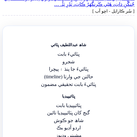
جُنگَنِ ذاتِ، ھَڻِي ڪَرنگهَرُ ڪاتِ، پَڌَرِ پَئُہ…
[ سُر ڪارايل - اڇو آب ]
شاھ عبداللطيف ڀٽائي
ڀٽائيءَ بابت
شجرو
ڀٽائيءَ جا پنڌ ۽ پيچرا
حالتن جي وارتا (timeline)
ڀٽائيءَ بابت تحقيقي مضمون
ڀٽائيپيڊيا
ڀٽائيپيڊيا بابت
گنج کان ڀٽائيپيڊيا تائين
شاھ جو ڪوش
اردو آڊيو بڪ
مشيني وڊيوز