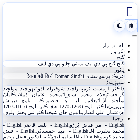

Toggle navigation
الف ب وار
سُر وار
گنج
گنج
گنج پي ڊي ايف
بمبئي ڇاپو پي.ڊي.ايف
لِپِيُون
عربڪ-پرسو سنڌي
Roman Sindhi
देवनागिरी सिंधी
سھيڙِيندڙَ
ڊاڪٽر ارنيسٽ ٽرمپ
تاراچند شوقيرام آڏواڻي
ھوتچند مولچند
گربخشاڻي
غلام محمد شاھواڻي
محمد عثمان ڏيپلائي
ڪلياڻ
بولچند آڏواڻي
علامہ آءِ. آءِ. قاضي
ڊاڪٽر بلوچ (برٽش
ميوزيم)
ڊاڪٽر بلوچ (1269-1270 ھ)
ڊاڪٽر بلوچ (1165-1207
ھ)
عثمان علي انصاري
ٻانهون خان شيخ
ڊاڪٽر نبي بخش بلوچ
ترجما
English - امر فياض ٻُرڙو
English - ايلسا قاضي
English -
محمد يعقوب آغا
English - امينا خميساڻي
English - فيض
محمد کوسو
English - آغا سليم
اَلْعَرَبِيَّةُ - الدکتور فضل رحیم