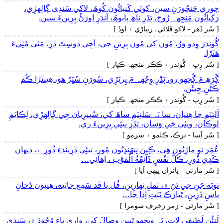
چوري چَنجُورَنِ سين، کوٽي کَنيائُون کُوھَ، لاکي سَندِي ڳالِهڙِي،
رَکِيائُون مَنجِهہ رُوحَ، پَڌَرِ ناھِ پاٻوھَ، اَندَرِ اورَڻُ پِرِينءَ سين.
[ سُر ڏھر - لاکو ڦلاڻي، ريٻاڙي ۽ اوڏ ]
گُوندَرَ وِڌو وَرُ، مُون کي مُون پِرِيَنِ جي، اَچِي دوسِتَ ڌَرِ، مَٿي مُٺِيءَ
ھَٿَڙا.
[ سُر رِپ - گُوندر ۽ ڪڪر منجهہ ڪپار ]
ڳَرَھِ مَ ڳُجهو رو، پَڌَرِ وِجُهہ مَ پِريَڙِي، سُورَنِ سُڀَرُ ھو، ھِينئَڙا ڪُمَ
ڪَڻَنِ جِيئَن.
[ سُر رِپ - گُوندر ۽ ڪڪر منجهہ ڪپار ]
اَلتِيَمِ جا ھِنيان، سا نَہ سَلتِيَمِ ساھَ کي، سُپيرِيان جِي ڳالِهڙِي، لِڪايَمِ
لوڪان، ويئِي جَي وَسان، پَڌَرِ پيئِي پِرِينءَ ري.
[ سُر آسا - ترڪ، ڪلمو ۽ سرمو ]
عُمَرَ تو ماڙِيُون ھِي، ڪِينَ نِبَھَندِيُون مُورِ، نيئِي ڌَرِيندَءِ ڌُوڙِ ۾، ڏيھان
ڪَڍِي ڏُورِ، ڪُلُّ نَفْسٍ ذَآئِقَةُ الْمَوْتِ ، اِهائِي…
[ سُر مارئي - پائران پيھي آيا ]
توبَه جَنِ جي تَنَ ۾، نَملِ نِھارِينِ، قُل يا قَد سَمِع جاثِيه، هِنيون دُخانِ
پاسِ ڌَرِينِ، تَبارَڪ تَبَتِ اِذا جا…
[ سُر مارئي - زمر زخرف سومرا ]
لَنئُن لَطِيفِي لاتِ، تَہ ويجهو ٿِيين وِصالَ کي، واري پاءِ وُجُودَ ۾، سَندِي