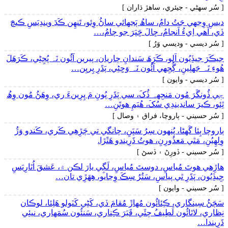
[ سُر سھڻي - جيئري، ساھڙ ڌاران ]
ديسِ وِجهي جَتُ دامُ، ساھُ ٻَجهائي ساڻُ وِئو، تَنھِن ڪَڍَ ويندِيَسِ ڪيچَ
ڏي، آھي اِيءُ اَنجامُ، ڇالَ ڇَپَرَ جو ڄامُ،…
[ سُر ديسي - وديسي وَرُ ]
جيڪَرَ جيڏِيُون اَلو، ڪَرَھَ سَندانِ چاريان، پيرين آئُون نَہ پُڄِڻِي، ڪَرَھَلَ
ھُوءِ نَہ جَهلِينِ، ڳُجِهي آئُون نَہ وَڃِڻِي، پَڌَرِ پِريِن…
[ سُر ديسي - وايون ]
جٖي ڏُونگَرَ مُون مَنجِهہ ڏُکَ، سي پَڌَرِ پُونِ مَ پِرِينءَ ري، وِھَڻُ مُون وِھُ
ٿِئو، ڪيرَ سانڍيندِي سُکَ، ھُيَمِ ھوتَنِ…
[ سُر حسيني - ٻاروچا، فراق ۽ وصال ]
ٻاروچا ٻِئا گَهڻا، پُنهون سِرُ سَڀَنِ، چانگي تي چَڙِھِي ڪَري، ڪَندو وَڙُ
وِلِهِيُنِ، مَٿي مَعذُورِنِ، ھوتُ ڌَرِيندو ھَٿَڙا.
[ سُر حسيني - ڏورِڻ ۽ ڏسڻ ]
ھاڙِھي ھوتَ مُياسِ، دوستَ مُياسِ، لَڳِي يارَ لڪن ۾، عَشقَ اُٿارِيَسِ
جِيڏِيُون، پَڌَرِ ٿي پياسِ، سَتُرُ سِڪَ وِڃايو، ھِهَڙِي تان…
[ سُر حسيني - وايون ]
سَڄَڻُ سِينگاري، ڪِئائُون مُھاڙَ مُقامَ ڏي، کَڻِي کَٽولو ھَلِئا، لوڪان
نِظاري، لاٿائُون لَطِيفُ چئَي، قَبَرَ ڪِناري، سَنئُون سُمَهاري، نيئِي
ڌَرِيندا…