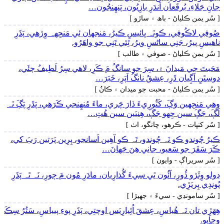
جانِ جَلاءِ، بُرقَعان اَندَرِ بازِيُون، پَنھِنجُون…
[ سُر يمن ڪلياڻ - باھ ۽ ساڙو ]
صُوفِي لاڪُوفِي، ڪونَہ ڀائيسِ ڪيرُ، مَنجهان ئِي مَنجِهہ وِڙھي، پَڌَرِ
ناھيسِ پيرُ، جَنِي ساڻسِ ويرُ، ٿِئي تَنِي جو واھَرُو.
[ سُر يمن ڪلياڻ - صوفي ۽ طالب ]
مَحَبتَ جي مَيدانَ ۾، سِرَ جو سانگُ مَ ڪَرِ، لاھي سِرُ لَطِيفُ چئَي،
دوسِتَنِ اَڳِيان ڌَرِ، عِشقُ نانگُ اَپَرِ، خَبَرَ…
[ سُر يمن ڪلياڻ - محبت جو ميدان ۽ ڪانُ ]
وِھي مَنجِهين وَڳَ، کَٿُورِيءَ ڏارَ چَري، ماءَ مُنھِنجي ڪَرَھي، پَڌَرِ پَڳَ نَہ
لَڳَ، جَڳَ سين جِھو جَڳَ، ھِنيَين سين ھُتِ…
[ سُر کنڀات - ڪرھو، چانگو، اٺ ]
ڪيرُ چُوندو ڪو نَہ چُوندو، تَہ ڪو آھِين اَسانجو، پِرِين پَرَتين رَبَ کي،
ڪَرَ سَفَرَ جو سَعيو، جانِي ھِنَ جَھانَ…
[ سُر سريراڳ - وايون ]
ڍولو وِئَڙو ڏُورِ، آئُون ٿِي سِيءَ گُذارِيان، مادَرِ مُون مَ چورِ، نَہ تَہ پَڌَرِ
پُوندِي پِريَڙِي.
[ سُر سامونڊي - سيءَ ۽ جهيڙا ]
ھِھَڙِي تان نَہ ھُياسِ، عِشقَ اُٿِيارِيَس اوچتِي، پَڌَرِ پوءِ پيياسِ، سَتُرُ سِڪَ
وِڃايو.