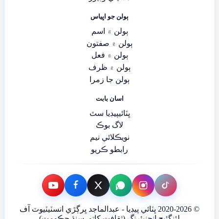
ٻولن جو اڀياس
ٻولن ۾ اسم
ٻولن ۾ صفتون
ٻولن ۾ فعل
ٻولن ۾ ظرف
ٻولن جا زمرا
اسان بابت
ڀٽائيپيڊيا سٿ
لاگ بوڪ
نويڪلائي نيم
رابطو ڪريو
© 2020-2026 ڀٽائي پيڊيا - عبدالماجد ڀرڳڙي انسٽيٽيوٽ آف
لئنگئيج انجنيئرنگ (ثقافت کاتو، سنڌ حڪومت)