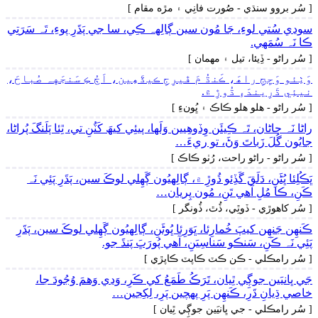
[ سُر بروو سنڌي - صُورت فانِي ۽ مڙه مقام ]
سوڍي سُتي لوءِ، جَا مُون سين ڳالِهہ ڪِي، سا جي پَڌَرِ پوءِ، تَہ سَرَتِي
ڪا نَہ سُمَهي.
[ سُر راڻو - ڏِيئا، تيل ۽ مھمان ]
وَٺِئو وَڃِجِ راھَ، ڪَنڌُ مَ ڦيرِجِ ڪيڏَھِين، اَڄُ ڪِ سَنجَهہ صُباحَ،
نيئِي ڌَرِيندَءِ ڌُوڙِ ۾.
[ سُر راڻو - ھلو ھلو ڪاڪ ۽ ڀُونءِ ]
راڻا نَہ ڄاڻان، تَہ ڪِيئَن وِڏوھِيين وَلَها، پيئِي کيھَ کَٽُنِ تي، ٿِئا پَلَنگَ پُراڻا،
جايُون گُلَ زَباتَ وَڻَ، تو ريءَ…
[ سُر راڻو - راڻو راحت، رُٺو ڪاڪ ]
ڀَڪُلِئا ڀُڻَنِ، دَلَقَ گَڏِئو ڌُوڙِ ۾، ڳالِهيُون ڳَھِلي لوڪَ سين، پَڌَرِ پَئِي نَہ
ڪَنِ، ڪا مُلِ آھي تَنِ، مُون پِريان…
[ سُر کاھوڙي - ڏوٿِي، ڏُٿ، ڏُونگر ]
ڪَنھِن جَنھِن کيپَ خُمارِئا، ڀَوَرِئا ڀُوڻَنِ، ڳالِهيُون ڳَھِلي لوڪَ سين، پَڌَرِ
پَئِي نَہ ڪَنِ، سَنڪو سَناسِيَنِ، آھي پُورَڀَ پَنڌَ جو.
[ سُر رامڪلي - ڪن ڪٽ ڪاپٽ ڪاپڙي ]
جَي ڀانيَين جوڳِي ٿِيان، تَرَڪُ طَمَعُ کي ڪَرِ، وَڍي وَھمَ وُجُودَ جا،
خاصي ڌِيانِ ڌَرِ، ڪَنھِن پَرِ پهچين پَرِ، لِکِجين…
[ سُر رامڪلي - جي ڀانيَين جوڳِي ٿِيان ]