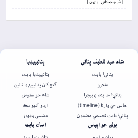
[ سُر جاجڪاڻي - وايون ]
شاھ عبداللطيف ڀٽائي
ڀٽائيپيڊيا
ڀٽائيءَ بابت
ڀٽائيپيڊيا بابت
شجرو
گنج کان ڀٽائيپيڊيا تائين
ڀٽائيءَ جا پنڌ ۽ پيچرا
شاھ جو ڪوش
حالتن جي وارتا (timeline)
اردو آڊيو بڪ
ڀٽائيءَ بابت تحقيقي مضمون
مشيني وڊيوز
ٻولن جو اڀياس
اسان بابت
ٻولن ۾ اسم
ڀٽائيپيڊيا سٿ