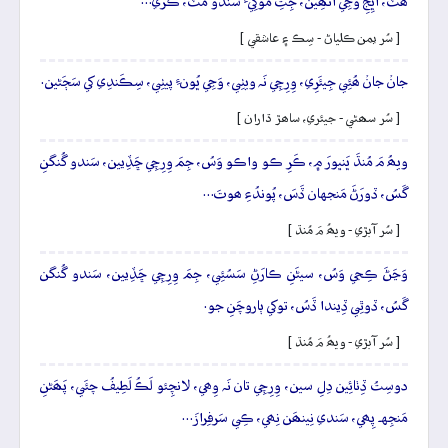
ھَٽُ، اُڀِجِ وَڃِي اُتَھِين، جِتِ موکِيءَ سَندو مَٽُ، ڪَري…
[ سُر يمن ڪلياڻ - سِڪ ۽ عاشقي ]
جانۡ جانۡ ھُئِي جِيئَرِي، وِرِچِي نَہ ويٺِي، وَڃِي ڀُونءِ پيٺِي، سِڪَندِي کي سَڄَڻين.
[ سُر سھڻي - جيئري، ساھڙ ڌاران ]
ويھُ مَ مُنڌَ ڀَنڀورَ ۾، ڪَرِ ڪو واڪو وَسُ، جِمَ وِرِچِي ڇَڏِيين، سَندو گُنگنِ
گَسُ، ڏورَڻَ مَنجهان ڏَسَ، پُوندُءِ ھوتَ…
[ سُر آبڙي - ويھُ مَ مُنڌ ]
وَڃَڻَ ڪِجي وَسُ، سيڻَنِ ڪارَڻِ سَسُئِي، جِمَ وِرِچِي ڇَڏِيين، سَندو گُنگن
گَسُ، ڏوٿِي ڏِيندا ڏَسُ، توکي ٻاروچَنِ جو.
[ سُر آبڙي - ويھُ مَ مُنڌ ]
دوسِتُ ڏِٺائِين دِلِ سين، وِرِچِي تان نَہ وِھي، لانچِئو لَڪُ لَطِيفُ چئَي، پَھَڻنِ
مَنجِهہ پِھي، سَندي نِينھَن نِھي، ڪِي سَرفِرازَ…