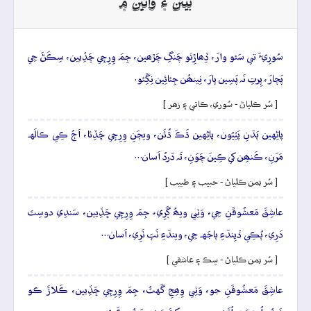
بيتن ۽ وائين ۾
سُورِيءَ تي سَئو وارَ، ڏِھاڙِئو چَنگِ چَڙھين، جِمَ وِرِچِي ڇَڏِيين، سِڪَڻَ جِي
پَچارَ، پِرتِ نَہ پَسِين پارَ، نِينھُن جِئائِين نِڱِئو.
[ سُر ڪلياڻ - سُوري، ڪاتي ۽ زھر ]
پاڻِهين ٻَڌنِ پَٽِيُون، پاڻِهين ڌَڪَ ڌُئَن، ويڄَنِ وِرِچِي ڇَڏِئا، اَڄُ ڪِي ڪالَهہ
مَرَنِ، ڪَنھِن کي ڪِينَ چَوَنِ، تَہ دَردُ اَسان…
[ سُر يمن ڪلياڻ - حبيب ۽ طبيب ]
عاشِقَ مَعشُوقَنِ جِي، وَٺِي ويھُ ڳَرِي، جِمَ وِرِچِي ڇَڏِيين، سَندِي دوسِتَ
دَرِي، ٻُڪِي ڏيِندَءِ ٻاجَهہ جِي، ويندَءِ ٺَپَ ٺَرِي، اَسان…
[ سُر يمن ڪلياڻ - سِڪ ۽ عاشقي ]
عاشِقَ مَعشُوقَنِ جو، وَٺِي وِھِجِ گَهٽُ، جِمَ وِرِچِي ڇَڏِيين، ڪَلاڙَ ڪو