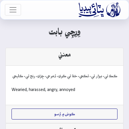

vigation
وِرِچِي بابت
معنيٰ
ڪڪ ٿي، بيزار ٿي، ٿڪجي، خفا ٿي ڪري، ڏمرجي، چِڙي، رنج ٿي، ڪلپجي
Wearied, harassed, angry, annoyed
ڪوش ۾ ڏِسو