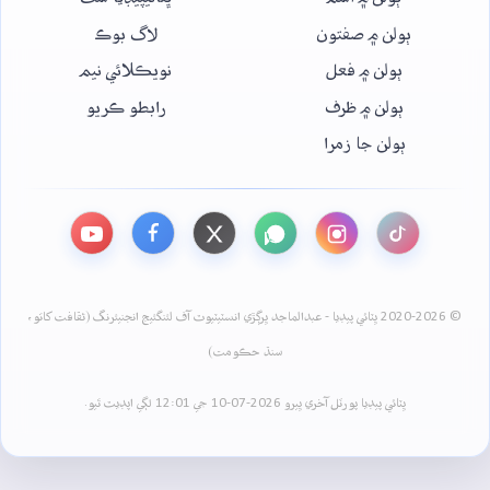
ٻولن ۾ صفتون
لاگ بوڪ
ٻولن ۾ فعل
نويڪلائي نيم
ٻولن ۾ ظرف
رابطو ڪريو
ٻولن جا زمرا
© 2020-2026 ڀٽائي پيڊيا - عبدالماجد ڀرڳڙي انسٽيٽيوٽ آف لئنگئيج انجنيئرنگ (ثقافت کاتو،
سنڌ حڪومت)
ڀٽائي پيڊيا پورٽل آخري ڀيرو 2026-07-10 جي 12:01 لڳي اپڊيٽ ٿيو.