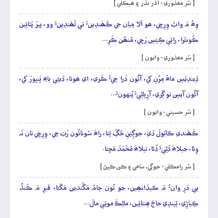
[ سُر معذوري - اڌر نڌر ۽ ھيڪلي ]
وِھُ مَ واٽَ وِرِچِي، ھو اَلا مِيان جي ڪَھَندِينءَ تي لَھَندِينءَ وو، پيرَ پَٽائِين
ڪُونئَرا، رائِي ڪِيَسِ رَچِي، مُنھُن ڪَرِ…
[ سُر معذوري - وايون ]
ڏِيندِيَسِ ماھُ مِرُنِ کي، آئُون ذَرا جِيءُ ڪَري، اي ھوتا، ڏيئِي باھِ ڀَنڀورَ کي،
آئُون آيسِ تو ڳَري، آرِياڻِيءَ پُنهونءَ…
[ سُر حسيني - وايون ]
ڪَھَندي ڪابُولَ ڏي، جوڳِيَنِ جُڳَ ٿِئا، راھَ سُوٺائُون رَبَ جِي، وِرِچِي تان نَہ
وِئا، جيلاھَ ڌَڻِيءَ ڌُئا، تيلاھَ مُحَّمَدَ مَڃِئا.
[ سُر رامڪلي - جوڳي، سامي ۽ ڪن ڪپڻ ]
ٻي دَرِ وانءُ مَ ڪيڏانھِين، جو تُون ڄامُ مَڱَندين مَڱڻا، ڦيرِ مَ ڪَنڌُ
ڪِياڙِي، ٿِيندِي حاجَ ھِنئائِين، ماڻِڪَ موتِي مالَ…