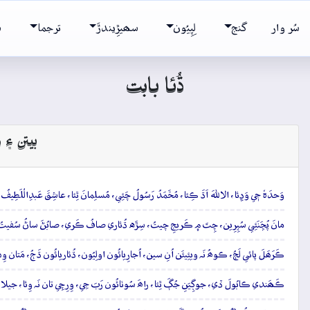
سُر وار
گنج
لِپِيُون
سھيڙِيندڙَ
ترجما
ش
ڌُئا بابت
بيتن ۽ و
وَحدَہٗ جٖي وَڍِئا، الاللهَ اَڌَ ڪِئا، مُحَّمَدُ رَسُولُ چَئِي، مُسلِمانَ ٿِئا، عاشِقَ عَبدِالْلَطِيف
مانَ پُڇَنَئِي سُپِرِين، چِتَ ۾ ڪَريجِ چيتُ، سِڙَه ڌُئاري صافُ ڪَري، صابُڻَ ساڻُ سُفيتُ
ڪَرَھَلَ پائي لَڄُ، ڪوھُ نَہ ويئِيئَن اُنِ سين، اُجارِيائُون اولِيُون، ڌُئاريائُون ڌَڄُ، مَتان وِ
ڪَھَندي ڪابُولَ ڏي، جوڳِيَنِ جُڳَ ٿِئا، راھَ سُوٺائُون رَبَ جِي، وِرِچِي تان نَہ وِئا، جيلاھَ ڌَڻ