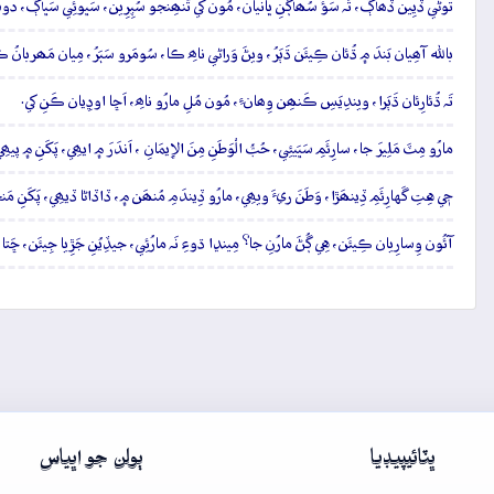
توڻي ڏيِين ڏُھاڳُ، تَہ سَؤُ سُھاڳَنِ ڀانيان، مُون کي تُنھِنجو سُپِرِين، سَڀوئِي سَڀاڳُ، دو
باللہ آھِيان بَندَ ۾ ڌُئان ڪِيئَن ڌَٻَرُ، ويڻَ وَراڻي ناھِ ڪا، سُومَرو سَٻَرُ، مِيان مَھربانُ ڪ
تَہ ڌُئارِئان ڌَٻَرا، ويندِيَسِ ڪَنھِن وِھانءِ، مُون مُلِ مارُو ناھِ، اَڇا اوڍِيان ڪَنِ کي.
مارُو مِٽَ مَلِيرَ جا، سارِئَمِ سَڀَيئِي، حُبُّ الْوَطَنِ مِنَ الإِيمَانِ ، اَندَرَ ۾ ايھِي، پَکَنِ ۾ پيھ
جٖي هِتِ گَهارِئَمِ ڏِينھَڙا، وَطَنَ ريءَ ويھِي، مارُو ڏِيندَمِ مُنھَن ۾، ڏاڏاڻا ڏيھِي، پَکَنِ مَن
آئُون وِسارِيان ڪِيئَن، هِي ڳُڻَ مارُنِ جا؟ مِينڍا ڌوءِ نَہ مارُئِي، جيڏِيُنِ جَڙِيا جِيئَن، ڇَتا م
ڀٽائيپيڊيا
ٻولن جو اڀياس