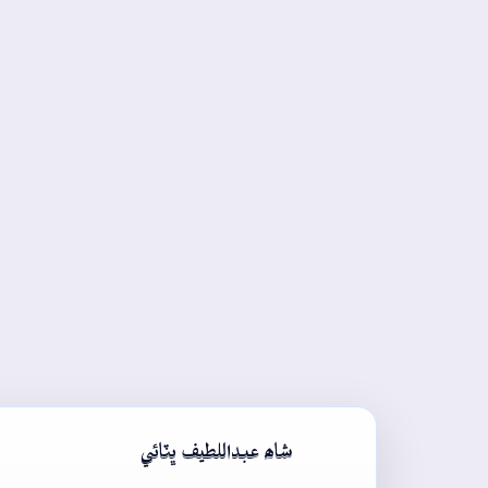
شاھ عبداللطيف ڀٽائي