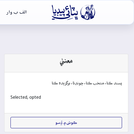

الف ب وار
معنيٰ
پسند ڪئا، منتخب ڪئا، چونڊئا، برگزيدہ ڪئا
Selected, opted
ڪوش ۾ ڏِسو