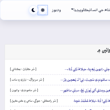
اھ جي انسائيڪلوپيڊيا
وڊيوز
ائين ۾
ُ چئَي، اِنهين پَھِ پِئا، جيلاھَ ڌَڻِي ڌُئا،…
[ سُر ڪلياڻ - يڪتائي ]
، سامُونڊِي سُچيتُ، ٿِيءُ تَہ پَھچين پارَ…
[ سُر سريراڳ - تياري ۽ ساٺ ]
ھين ويسَلِي اُٿِي ڀُورَلِ ڀَڄُ، سيڻَنِ ساجُهرِ…
[ سُر سامونڊي - وايون ]
ِيءَ ڌُئا، تيلاھَ مُحَّمَدَ مَڃِئا.
[ سُر رامڪلي - جوڳي، سامي ۽ ڪن ڪپڻ ]